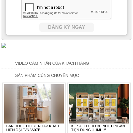
ĐĂNG KÝ NGAY
VIDEO CẢM NHẬN CỦA KHÁCH HÀNG
SẢN PHẨM CÙNG CHUYÊN MỤC
BÀN HỌC CHO BÉ NHẬP KHẨU
KỆ SÁCH CHO BÉ NHIỀU NGĂN
HIỆN ĐẠI JVNA607B
TIỆN DỤNG HHML15