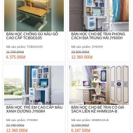
BÀN HỌC CHỐNG GÙ NÂU GỖ
BÀN HỌC CHO BÉ TRAI PHONG
CAO CẤP TCBGO105
CÁCH ĐỊA TRUNG HẢI JY605H
Mã sản phẩm: TCBGO105
Mã sản phẩm: JY605H
11.700.000đ
23.300.000đ
6.375.000đ
12.360.000đ
BÀN HỌC TRẺ EM CAO CẤP MÀU
BÀN HỌC CHO BÉ TRAI CÓ GIÁ
XANH DƯƠNG JY608H
SÁCH LIỀN KỀ HHM910A-B
Mã sản phẩm: JY608H
Mã sản phẩm: HHM910A-B
22.790.000đ
11.000.000đ
12.360.000đ
6.187.500đ