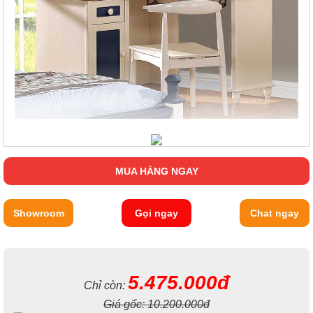
MUA HÀNG NGAY
Showroom
Gọi ngay
Chat ngay
5.475.000đ
Chỉ còn:
Giá gốc:
10.200.000đ