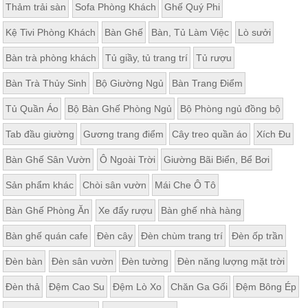
Thảm trải sàn
Sofa Phòng Khách
Ghế Quý Phi
Kệ Tivi Phòng Khách
Bàn Ghế
Bàn, Tủ Làm Việc
Lò sưởi
Bàn trà phòng khách
Tủ giầy, tủ trang trí
Tủ rượu
Bàn Trà Thủy Sinh
Bộ Giường Ngủ
Bàn Trang Điểm
Tủ Quần Áo
Bộ Bàn Ghế Phòng Ngủ
Bộ Phòng ngủ đồng bộ
Tab đầu giường
Gương trang điểm
Cây treo quần áo
Xích Đu
Bàn Ghế Sân Vườn
Ô Ngoài Trời
Giường Bãi Biển, Bể Bơi
Sản phẩm khác
Chòi sân vườn
Mái Che Ô Tô
Bàn Ghế Phòng Ăn
Xe đẩy rượu
Bàn ghế nhà hàng
Bàn ghế quán cafe
Đèn cây
Đèn chùm trang trí
Đèn ốp trần
Đèn bàn
Đèn sân vườn
Đèn tường
Đèn năng lượng mặt trời
Đèn thả
Đệm Cao Su
Đệm Lò Xo
Chăn Ga Gối
Đệm Bông Ép