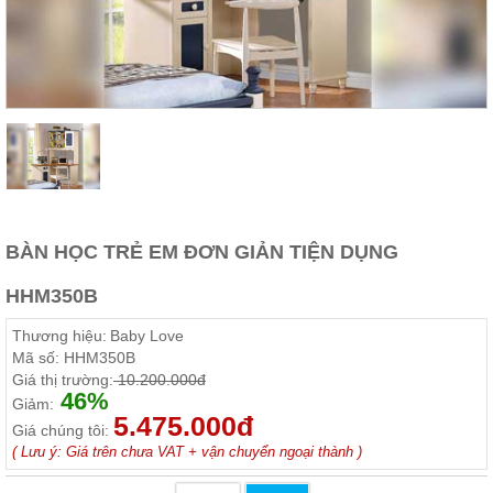
Thất
Phòng
Khách
Sofa,
tủ
rượu,
Bàn
trà...
Nội
Thất
Phòng
BÀN HỌC TRẺ EM ĐƠN GIẢN TIỆN DỤNG
Ngủ
Giường
HHM350B
ngủ, tủ
áo, bàn
Thương hiệu:
Baby Love
trang
điểm
Mã số:
HHM350B
Giá thị trường:
10.200.000đ
Nội
46%
Giảm:
5.475.000đ
Thất
Giá chúng tôi:
Phòng
( Lưu ý: Giá trên chưa VAT + vận chuyển ngoại thành )
Ăn
Bàn