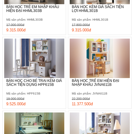
BÀN HỌC TRẺ EM NHẬP KHẨU
BÀN HỌC KÈM GIÁ SÁCH TIỆN
HIỆN ĐẠI HHML303B
LỢI HHML301B
Mã sản phẩm: HHML303B
Mã sản phẩm: HHML301B
17.000.000đ
17.800.000đ
9.315.000đ
9.315.000đ
BÀN HỌC CHO BÉ TRAI KÈM GIÁ
BÀN HỌC TRẺ EM HIỆN ĐẠI
SÁCH TIỆN DỤNG HPF615B
NHẬP KHẨU JVNA611B
Mã sản phẩm: HPF615B
Mã sản phẩm: JVNA611B
19.000.000đ
22.200.000đ
9.525.000đ
11.377.500đ