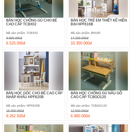
BÀN HỌC CHỐNG GÙ CHO BÉ
BÀN HỌC TRẺ EM THIẾT KẾ HIỆN
CAO CẤP TCBX02
ĐẠI HPF616B
Mã sản phẩm: TCBX02
Mã sản phẩm: BH185
9.900.000đ
14.200.000đ
6.525.000đ
10.350.000đ
BÀN HỌC GÓC CHO BÉ CAO CẤP
BÀN HỌC CHỐNG GÙ NÂU GỖ
NHẬP KHẨU HPF620B
CAO CẤP TCBGO120
Mã sản phẩm: HPF620B
Mã sản phẩm: TCBGO120
15.000.000đ
12.500.000đ
9.262.500đ
6.900.000đ