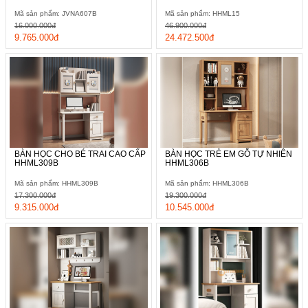
Mã sản phẩm: JVNA607B
Mã sản phẩm: HHML15
16.000.000đ
46.900.000đ
9.765.000đ
24.472.500đ
BÀN HỌC CHO BÉ TRAI CAO CẤP
BÀN HỌC TRẺ EM GỖ TỰ NHIÊN
HHML309B
HHML306B
Mã sản phẩm: HHML309B
Mã sản phẩm: HHML306B
17.300.000đ
19.300.000đ
9.315.000đ
10.545.000đ