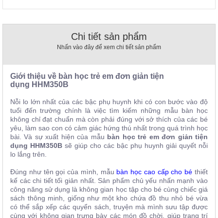
, đồ
trang
trí
Chi tiết sản phẩm
Nội
Nhấn vào đây để xem chi tiết sản phẩm
Thất
Nhà
Hàng
Giới thiệu về bàn học trẻ em đơn giản tiện
Nội
dụng
HHM350B
Thất
Nhà
Nỗi lo lớn nhất của các bậc phụ huynh khi có con bước vào độ
Hàng
tuổi đến trường chính là việc tìm kiếm những mẫu bàn học
không chỉ đạt chuẩn mà còn phải đúng với sở thích của các bé
yêu, làm sao con có cảm giác hứng thú nhất trong quá trình học
bài. Và sự xuất hiện của mẫu
bàn học trẻ em đơn giản tiện
dụng HHM350B
sẽ giúp cho các bậc phụ huynh giải quyết nỗi
lo lắng trên.
Đúng như tên gọi của mình, mẫu
bàn học cao cấp cho bé
thiết
kế các chi tiết tối giản nhất. Sản phẩm chủ yếu nhấn mạnh vào
công năng sử dụng là không gian học tập cho bé cùng chiếc giá
sách thông minh, giống như một kho chứa đồ thu nhỏ bé vừa
có thể sắp xếp các quyển sách, truyện mà mình sưu tập được
cùng với không gian trưng bày các món đồ chời, giúp trang trí