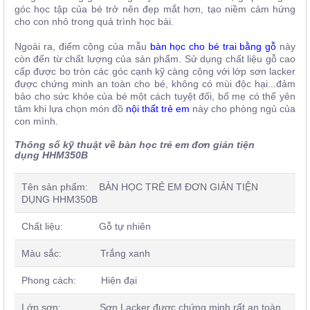
góc học tập của bé trở nên đẹp mắt hơn, tạo niềm cảm hứng
cho con nhỏ trong quá trình học bài.
Ngoài ra, điểm cộng của mẫu
bàn học cho bé trai bằng gỗ
này
còn đến từ chất lượng của sản phẩm. Sử dụng chất liệu gỗ cao
cấp được bo tròn các góc cạnh kỹ càng cộng với lớp sơn lacker
được chứng minh an toàn cho bé, không có mùi độc hại...đảm
bảo cho sức khỏe của bé một cách tuyệt đối, bố mẹ có thể yên
tâm khi lựa chọn món đồ
nội thất trẻ em
này cho phòng ngủ của
con mình.
Thông số kỹ thuật về bàn học trẻ em đơn giản tiện
dụng HHM350B
Tên sản phẩm: BÀN HỌC TRẺ EM ĐƠN GIẢN TIỆN
DỤNG HHM350B
Chất liệu: Gỗ tự nhiên
Màu sắc: Trắng xanh
Phong cách: Hiện đại
Lớp sơn: Sơn Lacker được chứng minh rất an toàn