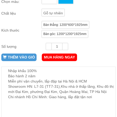
Chọn màu:
ăn,
ghế
ăn,
Gỗ tự nhiên
Chất liệu
kệ
bếp
Bàn thẳng: 1200*600*1925mm
Nội
Kích thước
Bàn góc: 1200*1200*1925mm
Thất
Ban
Công,
Số lượng
Vườn
THÊM VÀO GIỎ
MUA HÀNG NGAY
Bàn
ghế
ban
công,
Nhập khẩu 100%
xích
Bảo hành 2 năm
đu,
ghế...
Miễn phí vận chuyển, lắp đặp tại Hà Nội & HCM
Showroom HN: L7-31 (TT7-31),Khu nhà ở thấp tầng, Khu đô thị
Phụ
mới Đại Kim, phường Đại Kim, Quận Hoàng Mai, TP Hà Nội
Kiện
Chi nhánh Hồ Chí Minh: Giao hàng, lắp đặt tận nơi
Trang
Trí
Cây
cảnh