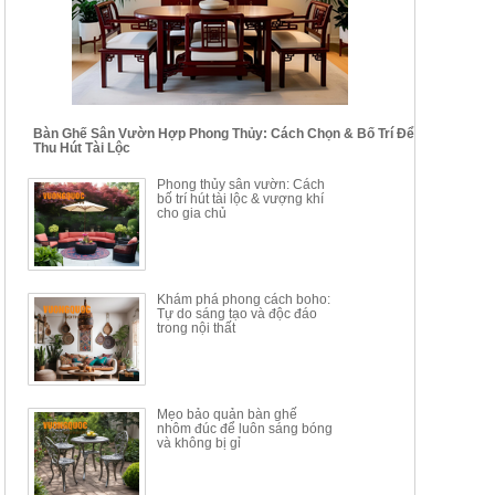
24.700.000đ
39.150.000đ
Bàn Ghế Sân Vườn Hợp Phong Thủy: Cách Chọn & Bố Trí Để
Thu Hút Tài Lộc
BỘ BÀN TRÀ GỖ PHONG
BỘ BÀN GHẾ CAFE KIỂU
Phong thủy sân vườn: Cách
CÁCH MỚI KẾT HỢP KHAY
DÁNG ĐƠN GIẢN HIỆN ĐẠI
bố trí hút tài lộc & vượng khí
NHÚNG TRÀ YDX
HOY8010
cho gia chủ
Mã sp: BT150.46
Mã sp: BBA90
17.617.500đ
9.217.500đ
34.100.000đ
16.200.000đ
Khám phá phong cách boho:
Tự do sáng tạo và độc đáo
trong nội thất
Mẹo bảo quản bàn ghế
nhôm đúc để luôn sáng bóng
BÀN GHẾ TRANG ĐIỂM
BỘ BÀN ĂN ĐẢO MẶT ĐÁ
và không bị gỉ
THÔNG MINH HIỆN ĐẠI
PHIẾN AK3699
TÍCH HỢP SẠC...
Mã sp: HH.BTD08
Mã sp: GXD160.76