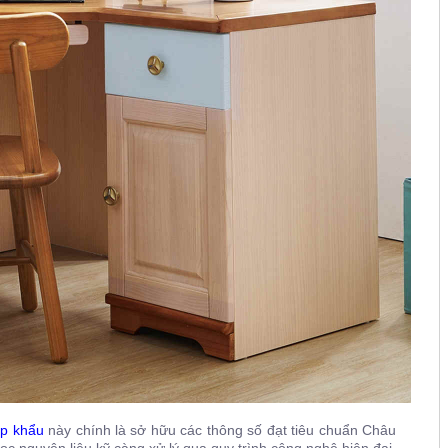
ập khẩu
này chính là sở hữu các thông số đạt tiêu chuẩn Châu
ọc nguyên liệu kỹ càng xử lý qua quy trình công nghệ hiện đại,