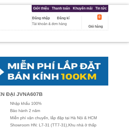
Giới thiệu
Thanh toán
Khuyến mãi
Tin tức
0
Đăng nhập
Đăng kí
Tài khoản & đơn hàng
Giỏ hàng
N ĐẠI JVNA607B
Nhập khẩu 100%
Bảo hành 2 năm
Miễn phí vận chuyển, lắp đặp tại Hà Nội & HCM
Showroom HN: L7-31 (TT7-31),Khu nhà ở thấp