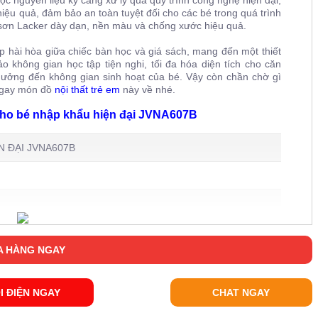
iệu quả, đảm bảo an toàn tuyệt đối cho các bé trong quá trình
 sơn Lacker dày dạn, nền màu và chống xước hiệu quả.
p hài hòa giữa chiếc bàn học và giá sách, mang đến một thiết
không gian học tập tiện nghi, tối đa hóa diện tích cho căn
ưởng đến không gian sinh hoạt của bé. Vậy còn chần chờ gì
 ngay món đồ
nội thất trẻ em
này về nhé.
cho bé nhập khẩu hiện đại JVNA607B
N ĐẠI JVNA607B
oàn cho bé
 HÀNG NGAY
I ĐIỆN NGAY
CHAT NGAY