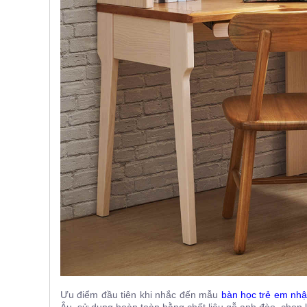
Ưu điểm đầu tiên khi nhắc đến mẫu
bàn học trẻ em nh
Âu, sử dụng hoàn toàn bằng chất liệu gỗ anh đào, chọn l