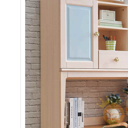
, đồ
trang
trí
Nội
Thất
Nhà
Hàng
Nội
Thất
Nhà
Hàng