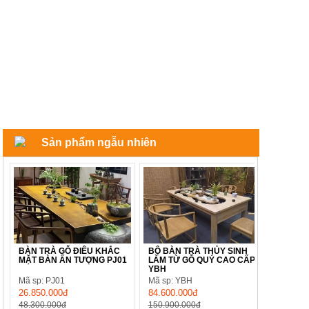
Sản phẩm ngẫu nhiên
BÀN TRÀ GỖ ĐIÊU KHẮC
BỘ BÀN TRÀ THỦY SINH
MẶT BÀN ẤN TƯỢNG PJ01
LÀM TỪ GỖ QUÝ CAO CẤP
YBH
Mã sp: PJ01
Mã sp: YBH
26.850.000đ
84.600.000đ
48.300.000đ
150.900.000đ