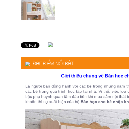
ăn,
ghế
ăn,
kệ
bếp
Nội
Thất
Ban
Công,
Vườn
ĐẶC ĐIỂM NỔI BẬT
Bàn
ghế
ban
Giới thiệu chung về Bàn học 
công,
xích
đu,
Là người bạn đồng hành với các bé trong những năm th
ghế...
các bé trong quá trình học tập tại nhà. Vì thế, việc l
bậc phụ huynh quan tâm đầu tiên khi mua sắm nội thất 
Phụ
khoăn thì sự xuất hiện của bộ
Bàn học cho bé nhập kh
Kiện
Trang
Trí
Cây
cảnh