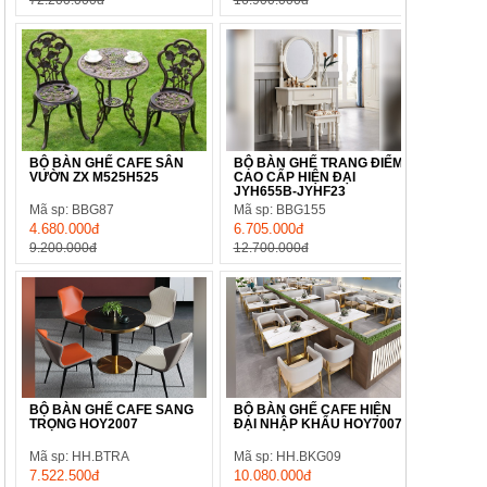
72.200.000đ
16.900.000đ
BỘ BÀN GHẾ CAFE SÂN
BỘ BÀN GHẾ TRANG ĐIỂM
VƯỜN ZX M525H525
CAO CẤP HIỆN ĐẠI
JYH655B-JYHF23
Mã sp: BBG87
Mã sp: BBG155
4.680.000đ
6.705.000đ
9.200.000đ
12.700.000đ
BỘ BÀN GHẾ CAFE SANG
BỘ BÀN GHẾ CAFE HIỆN
TRỌNG HOY2007
ĐẠI NHẬP KHẨU HOY7007
Mã sp: HH.BTRA
Mã sp: HH.BKG09
7.522.500đ
10.080.000đ