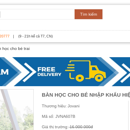
Tìm kiếm
20777
| (9 - 21h kể cả T7, CN)
 học cho bé trai
BÀN HỌC CHO BÉ NHẬP KHẨU HIỆ
Thương hiệu:
Jovani
Mã số:
JVNA607B
Giá thị trường:
16.000.000đ