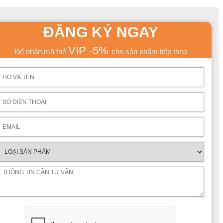
ọc cho bé nhập khẩu hiện đại JVNA607B
ầng với từng ngăn, ô khác nhau nhưng tổng chiều cao không hề
 đó thì về công năng sử dụng cũng không hề kém với các mẫu
ĐĂNG KÝ NGAY
VIP -5%
Để nhận mã thẻ
cho sản phẩm tiếp theo