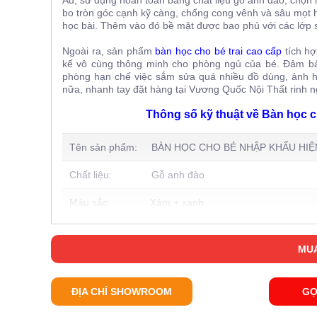
bo tròn góc cạnh kỹ càng, chống cong vênh và sâu mọt h
học bài. Thêm vào đó bề mặt được bao phủ với các lớp
Ngoài ra, sản phẩm
bàn học cho bé trai cao cấp
tích hợ
kế vô cùng thông minh cho phòng ngủ của bé. Đảm bảo 
phòng hạn chế việc sắm sửa quá nhiều đồ dùng, ảnh h
nữa, nhanh tay đặt hàng tại Vương Quốc Nội Thất rinh
Thông số kỹ thuật về Bàn học 
Tên sản phẩm: BÀN HỌC CHO BÉ NHẬP KHẨU HIỆ
Chất liệu: Gỗ anh đào
Màu sắc: Xám + xanh
Lớp sơn: Sơn Lacker được chứng minh rất an t
MUA
Kích thước: 119*57*197cm/ 119*119*197cm
Phong cách: Hiện đại
ĐỊA CHỈ SHOWROOM
GỌ