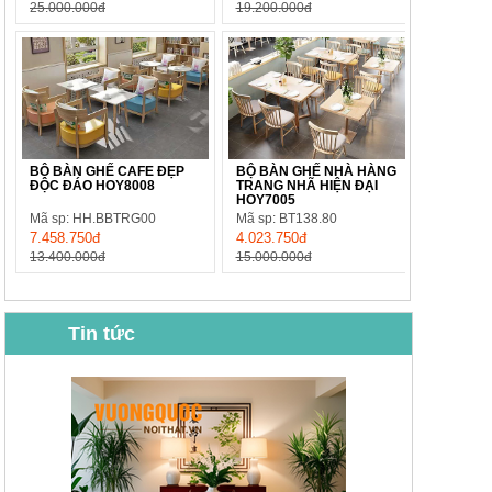
25.000.000đ
19.200.000đ
BỘ BÀN GHẾ CAFE ĐẸP
BỘ BÀN GHẾ NHÀ HÀNG
ĐỘC ĐÁO HOY8008
TRANG NHÃ HIỆN ĐẠI
HOY7005
Mã sp: HH.BBTRG00
Mã sp: BT138.80
7.458.750đ
4.023.750đ
13.400.000đ
15.000.000đ
Tin tức
BỘ BÀN GHẾ CAFE NHẬP
BỘ BÀN TRÀ GỖ TỰ NHIÊN
KHẨU CAO CẤP HOY7006
PHONG CÁCH TRUNG HOA
KIỂU MỚI...
Mã sp: BT135
Mã sp: BT138.80
14.178.750đ
20.250.000đ