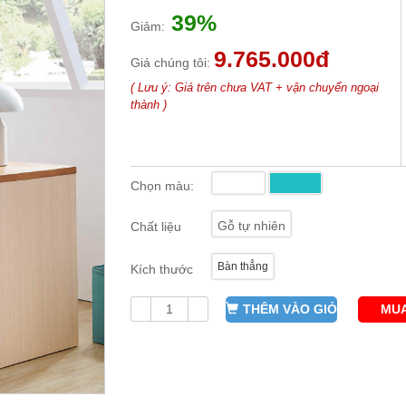
39%
Giảm:
9.765.000đ
Giá chúng tôi:
( Lưu ý: Giá trên chưa VAT + vận chuyển ngoại
thành )
Chọn màu:
Gỗ tự nhiên
Chất liệu
Bàn thẳng
Kích thước
THÊM VÀO GIỎ
MUA