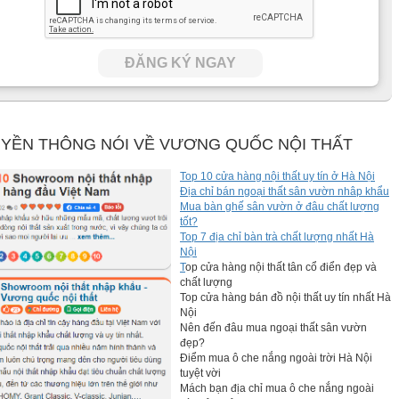
ĐĂNG KÝ NGAY
YỀN THÔNG NÓI VỀ VƯƠNG QUỐC NỘI THẤT
Top 10 cửa hàng nội thất uy tín ở Hà Nội
Địa chỉ bán ngoại thất sân vườn nhâp khẩu
Mua bàn ghế sân vườn ở đâu chất lượng
tốt?
Top 7 địa chỉ bàn trà chất lượng nhất Hà
Nội
T
op cửa hàng nội thất tân cổ điển đẹp và
chất lượng
Top cửa hàng bán đồ nội thất uy tín nhất Hà
Nội
Nên đến đâu mua ngoại thất sân vườn
đẹp?
Điểm mua ô che nắng ngoài trời Hà Nội
tuyệt vời
Mách bạn địa chỉ mua ô che nắng ngoài