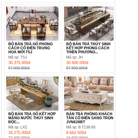
BỘ BÀN TRÀ GỖ PHONG
BỘ BÀN TRÀ THỦY SINH
CÁCH CỔ ĐIỂN TRUNG
KẾT HỢP PHONG CÁCH
HOA MỚI TSJ
THIỀN PHƯƠNG...
Mã sp: TSJ
Mã sp: JH
30.375.000đ
30.600.000đ
57.000.000đ
57.900.000đ
BỘ BÀN TRÀ GỖ KẾT HỢP
BÀN TRÀ PHÒNG KHÁCH
MÁNG NƯỚC THỦY SINH
TÂN CỔ ĐIỂN SANG TRỌNG
ĐỘC...
JVN628BT
Mã sp: LXZ
Mã sp: B T138.80
34.275.000đ
8.662.500đ