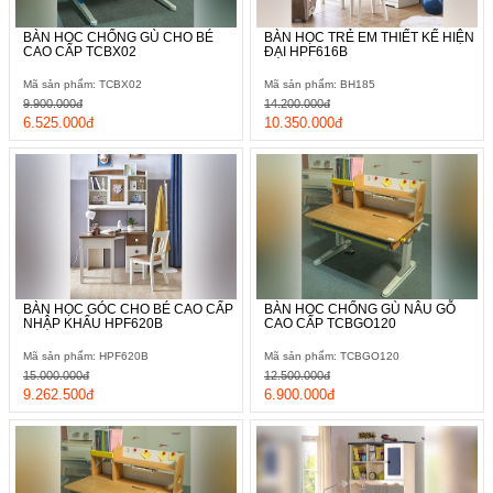
BÀN HỌC CHỐNG GÙ CHO BÉ
BÀN HỌC TRẺ EM THIẾT KẾ HIỆN
CAO CẤP TCBX02
ĐẠI HPF616B
Mã sản phẩm: TCBX02
Mã sản phẩm: BH185
9.900.000đ
14.200.000đ
6.525.000đ
10.350.000đ
BÀN HỌC GÓC CHO BÉ CAO CẤP
BÀN HỌC CHỐNG GÙ NÂU GỖ
NHẬP KHẨU HPF620B
CAO CẤP TCBGO120
Mã sản phẩm: HPF620B
Mã sản phẩm: TCBGO120
15.000.000đ
12.500.000đ
9.262.500đ
6.900.000đ