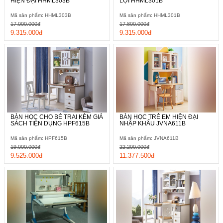
HIỆN ĐẠI HHML303B
LỢI HHML301B
Mã sản phẩm: HHML303B
Mã sản phẩm: HHML301B
17.000.000đ
17.800.000đ
9.315.000đ
9.315.000đ
BÀN HỌC CHO BÉ TRAI KÈM GIÁ
BÀN HỌC TRẺ EM HIỆN ĐẠI
SÁCH TIỆN DỤNG HPF615B
NHẬP KHẨU JVNA611B
Mã sản phẩm: HPF615B
Mã sản phẩm: JVNA611B
19.000.000đ
22.200.000đ
9.525.000đ
11.377.500đ