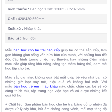
Kích thước :
Bàn học 1.2m: 1200*550*2075mm
Ghế :
420*420*860mm
Xuất xứ :
Nhập khẩu
Bảo trì :
Trọn đời
Mẫu
bàn học cho bé trai
cao cấp
giúp bé có thể sắp xếp, làm
gọn không gian sống vốn bừa bộn của mình, với những họa tiết
độc đáo hình tượng chiếc neo thuyền, hay những điểm nhấn
màu sắc giúp tăng khả năng sáng tạo thêm hứng thú, đam mê
học tập cho trẻ.
Màu sắc dịu nhẹ, không quá bắt mắt giúp bé yêu nhà bạn có
những giờ học say mê, hiệu quả và không hại mắt. Với
mẫu
bàn học trẻ em nhập khẩu
này, chắc chắn các bé sẽ vô
cùng thích thú, tập trung học việc học và có được những kết
quả tốt hơn.
+ Chất liệu: Sản phẩm bàn học cho bé trai bằng gỗ tự nhiên đã
được xử lý sây khô, hút ẩm chống cong vênh, mối mọt tăng độ