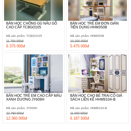
BÀN HỌC CHỐNG GÙ NÂU GỖ
BÀN HỌC TRẺ EM ĐƠN GIẢN
CAO CẤP TCBGO105
TIỆN DỤNG HHM350B
Mã sản phẩm: TCBGO105
Mã sản phẩm: HHM350B
11.700.000đ
10.200.000đ
6.375.000đ
5.475.000đ
BÀN HỌC TRẺ EM CAO CẤP MÀU
BÀN HỌC CHO BÉ TRAI CÓ GIÁ
XANH DƯƠNG JY608H
SÁCH LIỀN KỀ HHM910A-B
Mã sản phẩm: JY608H
Mã sản phẩm: HHM910A-B
22.790.000đ
11.000.000đ
12.360.000đ
6.187.500đ