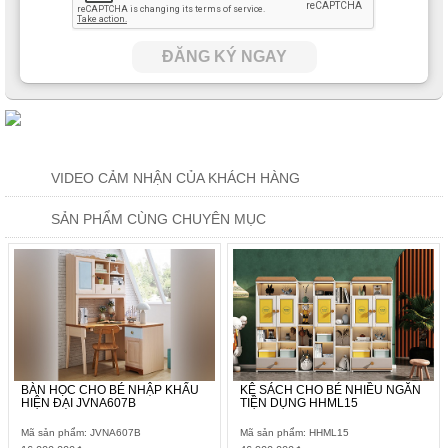
ĐĂNG KÝ NGAY
VIDEO CẢM NHẬN CỦA KHÁCH HÀNG
SẢN PHẨM CÙNG CHUYÊN MỤC
BÀN HỌC CHO BÉ NHẬP KHẨU
KỆ SÁCH CHO BÉ NHIỀU NGĂN
HIỆN ĐẠI JVNA607B
TIỆN DỤNG HHML15
Mã sản phẩm: JVNA607B
Mã sản phẩm: HHML15