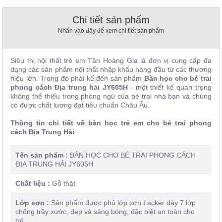
, đồ
trang
Chi tiết sản phẩm
trí
Nhấn vào đây để xem chi tiết sản phẩm
Nội
Thất
Siêu thị nội thất trẻ em Tân Hoàng Gia là đơn vị cung cấp đa
Nhà
dạng các sản phẩm nội thất nhập khẩu hàng đầu từ các thương
Hàng
hiệu lớn. Trong đó phải kể đến sản phẩm
Bàn học cho bé trai
Nội
phong cách Địa trung hải JY605H
- một thiết kế quan trọng
Thất
không thể thiếu trong phòng ngủ của bé trai nhà bạn và chúng
Nhà
có được chất lượng đạt tiêu chuẩn Châu Âu.
Hàng
Thông tin chi tiết về bàn học trẻ em cho bé trai phong
cách Địa Trung Hải
Tên sản phẩm :
BÀN HỌC CHO BÉ TRAI PHONG CÁCH
ĐỊA TRUNG HẢI JY605H
Chất liệu :
Gỗ thật
Lớp sơn :
Sản phẩm được phủ lớp sơn Lacker dày 7 lớp
chống trầy xước, đẹp và sáng bóng, đặc biệt an toàn cho
trẻ.