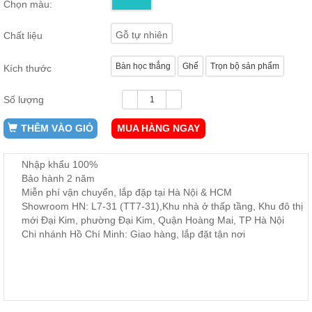
Chọn màu:
ăn,
ghế
ăn,
Gỗ tự nhiên
Chất liệu
kệ
bếp
Bàn học thẳng
Ghế
Trọn bộ sản phẩm
Kích thước
Nội
Thất
Số lượng
Ban
Công,
THÊM VÀO GIỎ
MUA HÀNG NGAY
Vườn
Bàn
ghế
Nhập khẩu 100%
ban
Bảo hành 2 năm
công,
Miễn phí vận chuyển, lắp đặp tại Hà Nội & HCM
xích
đu,
Showroom HN: L7-31 (TT7-31),Khu nhà ở thấp tầng, Khu đô thị
ghế...
mới Đại Kim, phường Đại Kim, Quận Hoàng Mai, TP Hà Nội
Chi nhánh Hồ Chí Minh: Giao hàng, lắp đặt tận nơi
Phụ
Kiện
Trang
Trí
Cây
cảnh