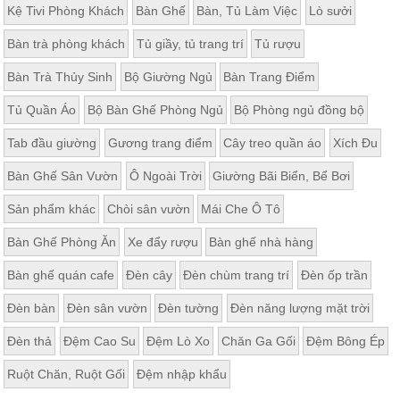
Kệ Tivi Phòng Khách
Bàn Ghế
Bàn, Tủ Làm Việc
Lò sưởi
Bàn trà phòng khách
Tủ giầy, tủ trang trí
Tủ rượu
Bàn Trà Thủy Sinh
Bộ Giường Ngủ
Bàn Trang Điểm
Tủ Quần Áo
Bộ Bàn Ghế Phòng Ngủ
Bộ Phòng ngủ đồng bộ
Tab đầu giường
Gương trang điểm
Cây treo quần áo
Xích Đu
Bàn Ghế Sân Vườn
Ô Ngoài Trời
Giường Bãi Biển, Bể Bơi
Sản phẩm khác
Chòi sân vườn
Mái Che Ô Tô
Bàn Ghế Phòng Ăn
Xe đẩy rượu
Bàn ghế nhà hàng
Bàn ghế quán cafe
Đèn cây
Đèn chùm trang trí
Đèn ốp trần
Đèn bàn
Đèn sân vườn
Đèn tường
Đèn năng lượng mặt trời
Đèn thả
Đệm Cao Su
Đệm Lò Xo
Chăn Ga Gối
Đệm Bông Ép
Ruột Chăn, Ruột Gối
Đệm nhập khẩu