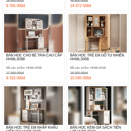
16.000.000đ
46.900.000đ
9.765.000đ
24.472.500đ
BÀN HỌC CHO BÉ TRAI CAO CẤP
BÀN HỌC TRẺ EM GỖ TỰ NHIÊN
HHML309B
HHML306B
Mã sản phẩm: HHML309B
Mã sản phẩm: HHML306B
17.300.000đ
19.300.000đ
9.315.000đ
10.545.000đ
BÀN HỌC TRẺ EM NHẬP KHẨU
BÀN HỌC KÈM GIÁ SÁCH TIỆN