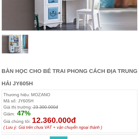
Thất
Phòng
Khách
Sofa,
tủ
rượu,
Bàn
trà...
Nội
Thất
Phòng
BÀN HỌC CHO BÉ TRAI PHONG CÁCH ĐỊA TRUNG
Ngủ
Giường
HẢI JY605H
ngủ, tủ
áo, bàn
Thương hiệu:
MOZANO
trang
điểm
Mã số:
JY605H
Giá thị trường:
23.300.000đ
Nội
47%
Giảm:
12.360.000đ
Thất
Giá chúng tôi:
Phòng
( Lưu ý: Giá trên chưa VAT + vận chuyển ngoại thành )
Ăn
Bàn