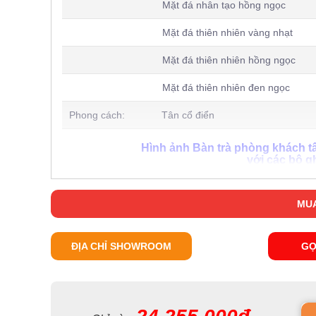
Mặt đá nhân tạo hồng ngọc
Mặt đá thiên nhiên vàng nhạt
Mặt đá thiên nhiên hồng ngọc
Mặt đá thiên nhiên đen ngọc
Phong cách: Tân cổ điển
Hình ảnh Bàn trà phòng khách t
với các bộ g
Rất nhiều người trong chúng ta thường cho rằng mỗi mộ
mẫu sofa duy nhất về mặt kiểu dáng. Thế nhưng đối v
MUA
chính xác khi mà cùng một lúc sản phẩm của chúng tôi c
+ Bàn trà phòng khách tân cổ điển cao cấp JVN629BT kế
mặt phong cách
ĐỊA CHỈ SHOWROOM
GỌ