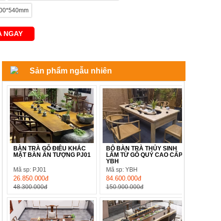
*900*540mm
 NGAY
Sản phẩm ngẫu nhiên
BÀN TRÀ GỖ ĐIÊU KHẮC
BỘ BÀN TRÀ THỦY SINH
MẶT BÀN ẤN TƯỢNG PJ01
LÀM TỪ GỖ QUÝ CAO CẤP
YBH
Mã sp: PJ01
Mã sp: YBH
26.850.000đ
84.600.000đ
48.300.000đ
150.900.000đ