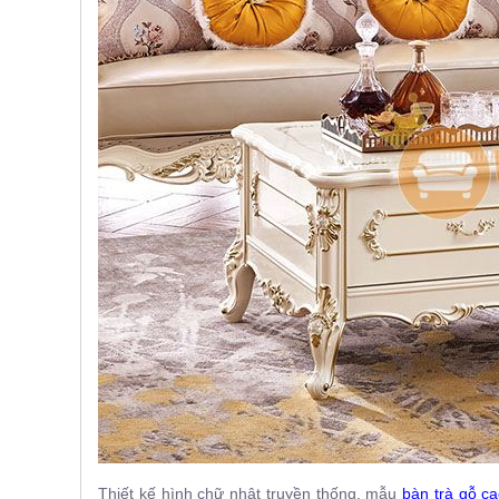
, đồ
trang
trí
Nội
Thất
Nhà
Hàng
Nội
Thất
Nhà
Hàng
Thiết kế hình chữ nhật truyền thống, mẫu
bàn trà gỗ
ca