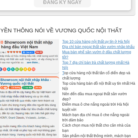
ĐĂNG KÝ NGAY
YỀN THÔNG NÓI VỀ VƯƠNG QUỐC NỘI THẤT
Top 10 cửa hàng nội thất uy tín ở Hà Nội
Địa chỉ bán ngoại thất sân vườn nhâp khẩu
Mua bàn ghế sân vườn ở đâu chất lượng
tốt?
Top 7 địa chỉ bàn trà chất lượng nhất Hà
Nội
T
op cửa hàng nội thất tân cổ điển đẹp và
chất lượng
Top cửa hàng bán đồ nội thất uy tín nhất Hà
Nội
Nên đến đâu mua ngoại thất sân vườn
đẹp?
Điểm mua ô che nắng ngoài trời Hà Nội
tuyệt vời
Mách bạn địa chỉ mua ô che nắng ngoài
trời đảm bảo
Cách chọn mua nội thất cho căn nhà của
bạn
kết hợp cùng bộ sofa bọc da xanh pastel mang đến một không
Sản phẩm nội thất thông mình, mách bạn