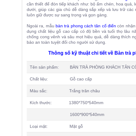
cần thiết để đón tiếp khách như: bộ ấm chén, hoa quả, l
dưới, giúp các gia chủ dễ dàng sắp xếp và lưu trữ cá
luôn giữ được sự sang trọng và gọn gàng.
Ngoài ra, mẫu
bàn trà
phong cách tân cổ điển
còn nhận 
dụng chất liệu gỗ cao cấp có độ bền và tuổi thọ lâu n
chống cong vênh và sâu mọt hiệu quả, dễ dàng thích ng
bảo an toàn tuyệt đối cho người sử dụng.
Thông số kỹ thuật chi tiết về Bàn tr
Tên sản phẩm: BÀN TRÀ PHÒNG KHÁCH TÂN CỔ
Chất liệu: Gỗ cao cấp
Màu sắc: Trắng trân châu
Kích thước: 1380*750*540mm
1600*900*540mm
Loại mặt: Mặt gỗ