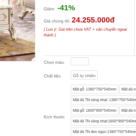
-41%
Giảm:
24.255.000đ
Giá chúng tôi:
( Lưu ý: Giá trên chưa VAT + vận chuyển ngoại
thành )
Chọn màu:
Gỗ tự nhiên
Chất liệu
Mặt gỗ: 1380*750*540mm
Mặt đá 
Mặt đá TN vàng nhạt: 1380*750*540
Mặt gỗ: 1600*900*540mm
Mặt đá 
Kích thước
Mặt đá TN vàng nhạt:1600*900*540
Mặt đá TN đen ngọc:1380*750*540m