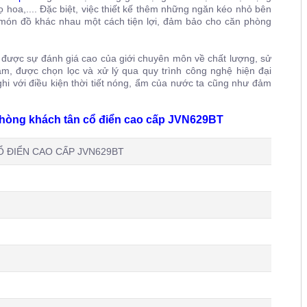
ọ hoa,.... Đặc biệt, việc thiết kế thêm những ngăn kéo nhỏ bên
c món đồ khác nhau một cách tiện lợi, đảm bảo cho căn phòng
được sự đánh giá cao của giới chuyên môn về chất lượng, sử
ăm, được chọn lọc và xử lý qua quy trình công nghệ hiện đại
hi với điều kiện thời tiết nóng, ẩm của nước ta cũng như đảm
à phòng khách tân cổ điển cao cấp JVN629BT
 ĐIỂN CAO CẤP JVN629BT