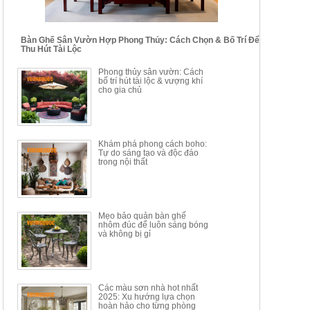
Bàn Ghế Sân Vườn Hợp Phong Thủy: Cách Chọn & Bố Trí Để
Thu Hút Tài Lộc
BỘ BÀN TRÀ GỖ PHONG
BỘ BÀN GHẾ CAFE KIỂU
Phong thủy sân vườn: Cách
CÁCH MỚI KẾT HỢP KHAY
DÁNG ĐƠN GIẢN HIỆN ĐẠI
bố trí hút tài lộc & vượng khí
NHÚNG TRÀ YDX
HOY8010
cho gia chủ
Mã sp: BT150.46
Mã sp: BBA90
17.617.500đ
9.217.500đ
34.100.000đ
16.200.000đ
Khám phá phong cách boho:
Tự do sáng tạo và độc đáo
trong nội thất
Mẹo bảo quản bàn ghế
nhôm đúc để luôn sáng bóng
BÀN GHẾ TRANG ĐIỂM
BỘ BÀN ĂN ĐẢO MẶT ĐÁ
và không bị gỉ
THÔNG MINH HIỆN ĐẠI
PHIẾN AK3699
TÍCH HỢP SẠC...
Mã sp: HH.BTD08
Mã sp: GXD160.76
6.510.000đ
19.965.000đ
11.200.000đ
33.000.000đ
Các màu sơn nhà hot nhất
2025: Xu hướng lựa chọn
hoàn hảo cho từng phòng