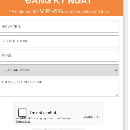
ĐĂNG KÝ NGAY
VIP -5%
Để nhận mã thẻ
cho sản phẩm tiếp theo
ết hợp với bộ sofa gam màu trắng tinh tế mang đến một tổng