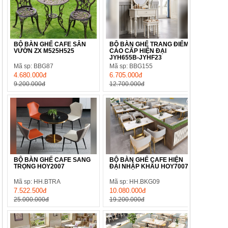
BỘ BÀN GHẾ CAFE SÂN
BỘ BÀN GHẾ TRANG ĐIỂM
VƯỜN ZX M525H525
CAO CẤP HIỆN ĐẠI
JYH655B-JYHF23
Mã sp: BBG87
Mã sp: BBG155
4.680.000đ
6.705.000đ
9.200.000đ
12.700.000đ
BỘ BÀN GHẾ CAFE SANG
BỘ BÀN GHẾ CAFE HIỆN
TRỌNG HOY2007
ĐẠI NHẬP KHẨU HOY7007
Mã sp: HH.BTRA
Mã sp: HH.BKG09
7.522.500đ
10.080.000đ
25.000.000đ
19.200.000đ