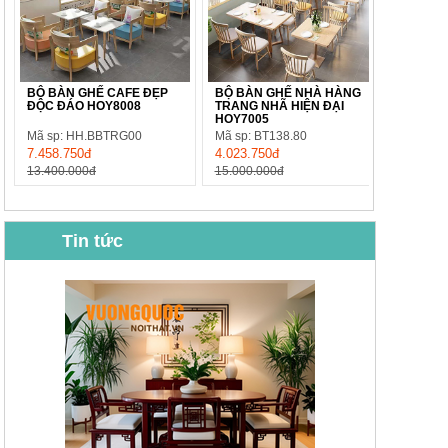
BỘ BÀN GHẾ CAFE ĐẸP
BỘ BÀN GHẾ NHÀ HÀNG
ĐỘC ĐÁO HOY8008
TRANG NHÃ HIỆN ĐẠI
HOY7005
Mã sp: HH.BBTRG00
Mã sp: BT138.80
7.458.750đ
4.023.750đ
13.400.000đ
15.000.000đ
Tin tức
BỘ BÀN GHẾ CAFE NHẬP
BỘ BÀN TRÀ GỖ TỰ NHIÊN
KHẨU CAO CẤP HOY7006
PHONG CÁCH TRUNG HOA
KIỂU MỚI...
Mã sp: BT135
Mã sp: BT138.80
14.178.750đ
20.250.000đ
24.700.000đ
39.150.000đ