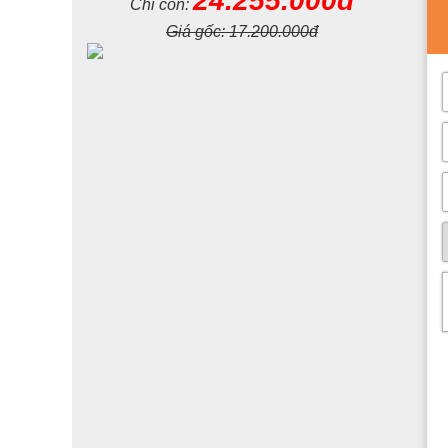
24.255.000đ
Chỉ còn:
Giá gốc:
17.200.000đ
+ Bàn trà phòng khách tân cổ điển cao cấp JVN629BT k
thể đầy sự nhẹ nhàng nhưng vẫn đầy sang trọng.