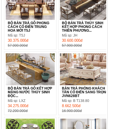
BỘ BÀN TRÀ GỖ PHONG
BỘ BÀN TRÀ THỦY SINH
CÁCH CỔ ĐIỂN TRUNG
KẾT HỢP PHONG CÁCH
HOA MỚI TSJ
THIỀN PHƯƠNG...
Mã sp: TSJ
Mã sp: JH
30.375.000đ
30.600.000đ
57.000.000đ
57.900.000đ
BỘ BÀN TRÀ GỖ KẾT HỢP
BÀN TRÀ PHÒNG KHÁCH
MÁNG NƯỚC THỦY SINH
TÂN CỔ ĐIỂN SANG TRỌNG
ĐỘC...
JVN628BT
Mã sp: LXZ
Mã sp: B T138.80
34.275.000đ
8.662.500đ
72.200.000đ
16.900.000đ