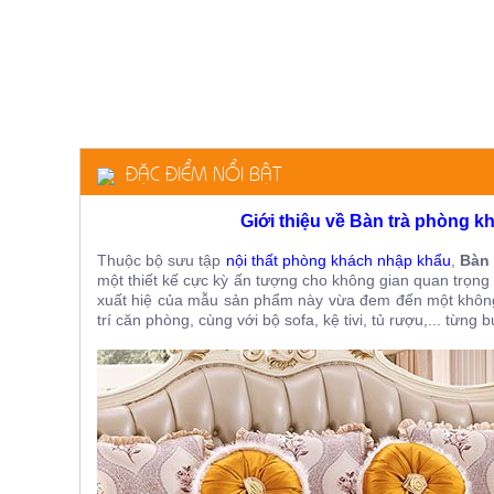
ăn,
ghế
ăn,
kệ
bếp
Nội
Thất
ĐẶC ĐIỂM NỔI BẬT
Ban
Công,
Vườn
Giới thiệu về Bàn trà phòng 
Bàn
ghế
Thuộc bộ sưu tập
n
ội thất phòng khách nhập khẩu
,
Bàn 
ban
một thiết kế cực kỳ ấn tượng cho không gian quan trọng s
công,
xuất hiệ của mẫu sản phẩm này vừa đem đến một không 
xích
trí căn phòng, cùng với bộ sofa, kệ tivi, tủ rượu,... từn
đu,
ghế...
Phụ
Kiện
Trang
Trí
Cây
cảnh