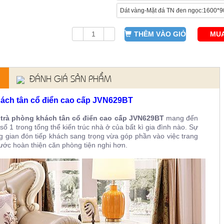
Dát vàng-Mặt đá TN đen ngọc:1600
THÊM VÀO GIỎ
MUA
ĐÁNH GIÁ SẢN PHẨM
khách tân cổ điển cao cấp JVN629BT
trà phòng khách tân cổ điển cao cấp JVN629BT
mang đến
ố 1 trong tổng thể kiến trúc nhà ở của bất kì gia đình nào. Sự
gian đón tiếp khách sang trọng vừa góp phần vào việc trang
g bước hoàn thiện căn phòng tiện nghi hơn.