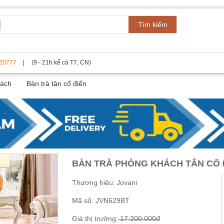
Tìm kiếm
20777
| (9 - 21h kể cả T7, CN)
hách
Bàn trà tân cổ điển
BÀN TRÀ PHÒNG KHÁCH TÂN CỔ 
Thương hiệu:
Jovani
Mã số:
JVN629BT
Giá thị trường:
17.200.000đ