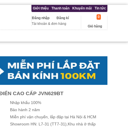
Giới thiệu
Thanh toán
Khuyến mãi
Tin tức
0
Đăng nhập
Đăng kí
Tài khoản & đơn hàng
Giỏ hàng
ĐIỂN CAO CẤP JVN629BT
Nhập khẩu 100%
Bảo hành 2 năm
Miễn phí vận chuyển, lắp đặp tại Hà Nội & HCM
Showroom HN: L7-31 (TT7-31),Khu nhà ở thấp