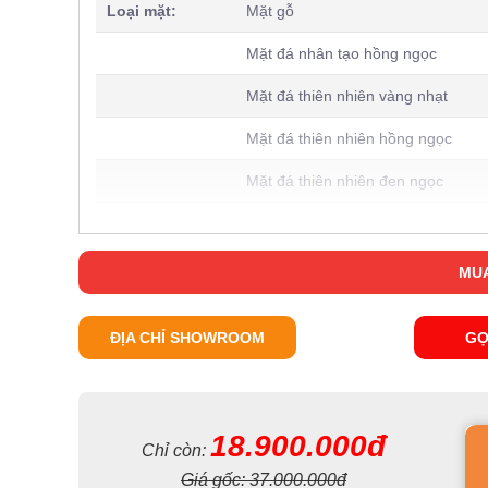
Loại mặt:
Mặt gỗ
Mặt đá nhân tạo hồng ngọc
Mặt đá thiên nhiên vàng nhạt
Mặt đá thiên nhiên hồng ngọc
Mặt đá thiên nhiên đen ngọc
Phong cách:
Tân cổ điển
Xuất xứ:
Nhập khẩu
MUA
Một số hình ảnh chi tiết về Bàn trà
ĐỊA CHỈ SHOWROOM
GỌ
Như đã nhắc đến ngay từ đầu, thiết kế
bàn trà phong cá
chất lượng. Theo đó mẫu sản phẩm này được gia công h
như không co ngót, sâu mọt mà ngược lại còn có một độ
18.900.000đ
Chỉ còn:
Giá gốc:
37.000.000đ