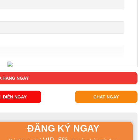
 HÀNG NGAY
 tân cổ điển cao cấp sang trọng JVN630ABT
I ĐIỆN NGAY
CHAT NGAY
ch tân cổ điển
này được đánh giá rất cao cả về kiểu dáng, lẫn
oàn toàn từ chất liệu gỗ cao cấp với các ưu điểm vượt trội
 bền vượt trội cùng năm tháng.
ĐĂNG KÝ NGAY
VIP -5%