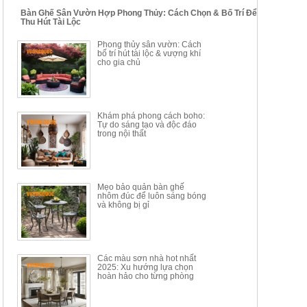
Bàn Ghế Sân Vườn Hợp Phong Thủy: Cách Chọn & Bố Trí Để
Thu Hút Tài Lộc
BỘ BÀN TRÀ GỖ PHONG
BỘ BÀN GHẾ CAFE KIỂU
Phong thủy sân vườn: Cách
CÁCH MỚI KẾT HỢP KHAY
DÁNG ĐƠN GIẢN HIỆN ĐẠI
bố trí hút tài lộc & vượng khí
NHÚNG TRÀ YDX
HOY8010
cho gia chủ
Mã sp: BT150.46
Mã sp: BBA90
17.617.500đ
9.217.500đ
34.100.000đ
16.200.000đ
Khám phá phong cách boho:
Tự do sáng tạo và độc đáo
trong nội thất
Mẹo bảo quản bàn ghế
nhôm đúc để luôn sáng bóng
BÀN GHẾ TRANG ĐIỂM
BỘ BÀN ĂN ĐẢO MẶT ĐÁ
và không bị gỉ
THÔNG MINH HIỆN ĐẠI
PHIẾN AK3699
TÍCH HỢP SẠC...
Mã sp: HH.BTD08
Mã sp: GXD160.76
6.510.000đ
19.965.000đ
11.200.000đ
33.000.000đ
Các màu sơn nhà hot nhất
2025: Xu hướng lựa chọn
hoàn hảo cho từng phòng