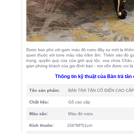
Được bao phủ với gam màu đỏ rượu đầy sự mới lạ khô
quen thuộc với tone màu nâu trầm ấm. Thêm vào đó g
trọng, quyền quý của của giới quý tộc, vua chúa Châu
gian phòng khách của gia đình bạn - nơi vốn được coi là 
Thông tin kỹ thuật của Bàn trà tâ
Tên sản phẩm:
BÀN TRÀ TÂN CỔ ĐIỂN CAO CẤP
Chất liệu:
Gỗ cao cấp
Màu sắc:
Màu đỏ rượu
Kích thước:
156*88*51cm