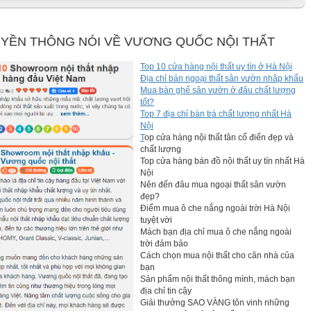
ủa phong cách hiện đại thay vào đó là những chi tiết mềm mại
YỀN THÔNG NÓI VỀ VƯƠNG QUỐC NỘI THẤT
Top 10 cửa hàng nội thất uy tín ở Hà Nội
Địa chỉ bán ngoại thất sân vườn nhâp khẩu
Mua bàn ghế sân vườn ở đâu chất lượng
tốt?
Top 7 địa chỉ bàn trà chất lượng nhất Hà
Nội
T
op cửa hàng nội thất tân cổ điển đẹp và
chất lượng
Top cửa hàng bán đồ nội thất uy tín nhất Hà
Nội
Nên đến đâu mua ngoại thất sân vườn
đẹp?
Điểm mua ô che nắng ngoài trời Hà Nội
tuyệt vời
Mách bạn địa chỉ mua ô che nắng ngoài
trời đảm bảo
Cách chọn mua nội thất cho căn nhà của
bạn
Sản phẩm nội thất thông mình, mách bạn
địa chỉ tin cậy
Giải thưởng SAO VÀNG tôn vinh những