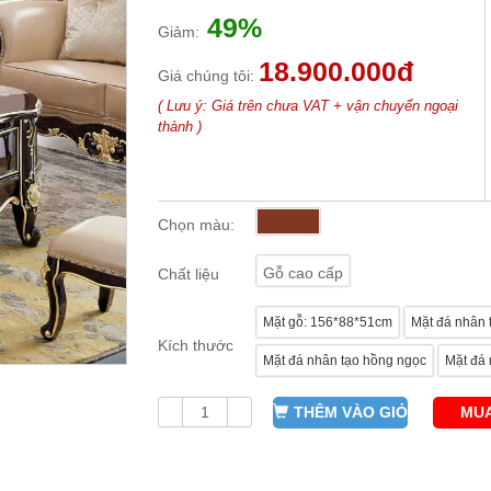
49%
Giảm:
18.900.000đ
Giá chúng tôi:
( Lưu ý: Giá trên chưa VAT + vận chuyển ngoại
thành )
Chọn màu:
Gỗ cao cấp
Chất liệu
Mặt gỗ: 156*88*51cm
Mặt đá nhân 
Kích thước
Mặt đá nhân tạo hồng ngọc
Mặt đá 
THÊM VÀO GIỎ
MUA