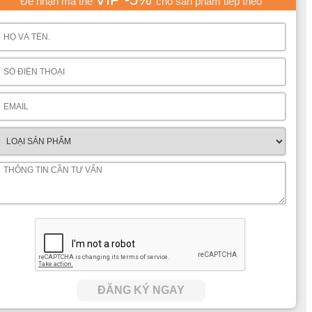
Để nhận mã thẻ
cho sản phẩm tiếp theo
ĐĂNG KÝ NGAY
hắc cho các họa tiết hoa văn trên toàn bộ bề mặt. Xóa bỏ đi sự