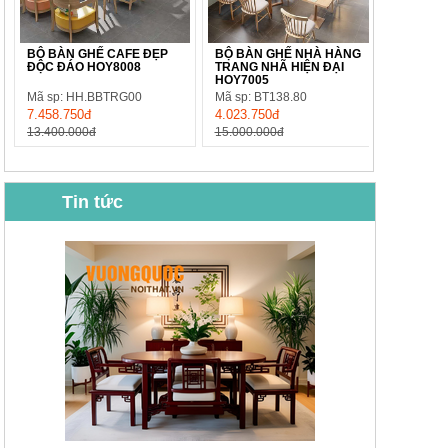
BỘ BÀN GHẾ CAFE ĐẸP
BỘ BÀN GHẾ NHÀ HÀNG
ĐỘC ĐÁO HOY8008
TRANG NHÃ HIỆN ĐẠI
HOY7005
Mã sp: HH.BBTRG00
Mã sp: BT138.80
7.458.750đ
4.023.750đ
13.400.000đ
15.000.000đ
Tin tức
BỘ BÀN GHẾ CAFE NHẬP
BỘ BÀN TRÀ GỖ TỰ NHIÊN
KHẨU CAO CẤP HOY7006
PHONG CÁCH TRUNG HOA
KIỂU MỚI...
Mã sp: BT135
Mã sp: BT138.80
14.178.750đ
20.250.000đ
24.700.000đ
39.150.000đ