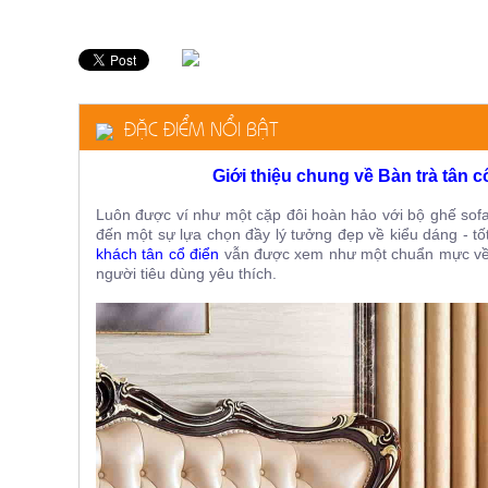
ăn,
ghế
ăn,
kệ
bếp
Nội
ĐẶC ĐIỂM NỔI BẬT
Thất
Ban
Giới thiệu chung về Bàn trà tân
Công,
Luôn được ví như một cặp đôi hoàn hảo với bộ ghế sof
Vườn
đến một sự lựa chọn đầy lý tưởng đẹp về kiểu dáng - t
Bàn
khách tân cổ điển
vẫn được xem như một chuẩn mực về 
ghế
ban
người tiêu dùng yêu thích.
công,
xích
đu,
ghế...
Phụ
Kiện
Trang
Trí
Cây
cảnh