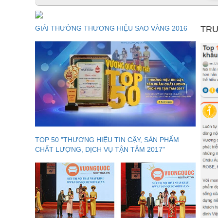
rườm rà của phong cách cổ điển, thay thế sự đơn điệu c
mà đầy tinh tế, nhã nhặn mà đầy sang trọng.
GIẢI THƯỞNG THƯƠNG HIỆU SAO VÀNG 2016
TRU
TOP 50 "THƯƠNG HIỆU TIN CẬY, SẢN PHẨM
CHẤT LƯỢNG, DỊCH VỤ TẬN TÂM 2017"