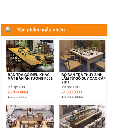
Sản phẩm ngẫu nhiên
BÀN TRÀ GỖ ĐIÊU KHẮC
BỘ BÀN TRÀ THỦY SINH
MẶT BÀN ẤN TƯỢNG PJ01
LÀM TỪ GỖ QUÝ CAO CẤP
YBH
Mã sp: PJ01
Mã sp: YBH
26.850.000đ
84.600.000đ
48.300.000đ
150.900.000đ