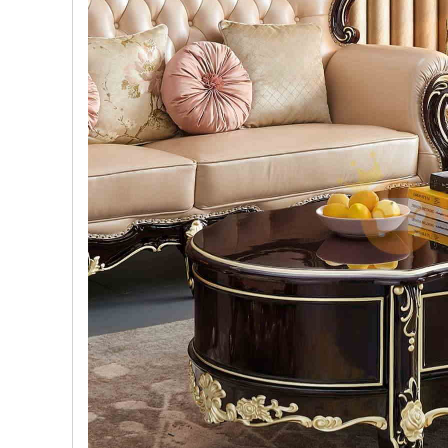
, đồ
trang
trí
Nội
Thất
Nhà
Hàng
Nội
Thất
Nhà
Hàng