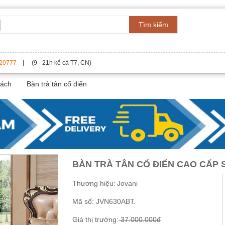
Tìm kiếm
20777
| (9 - 21h kể cả T7, CN)
hách
Bàn trà tân cổ điển
BÀN TRÀ TÂN CỔ ĐIỂN CAO CẤP
Thương hiệu:
Jovani
Mã số:
JVN630ABT.
Giá thị trường:
37.000.000đ