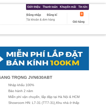
Giới thiệu
Thanh toán
Khuyến mãi
Tin tức
0
Đăng nhập
Đăng kí
Tài khoản & đơn hàng
Giỏ hàng
 SANG TRỌNG JVN630ABT
Nhập khẩu 100%
Bảo hành 2 năm
Miễn phí vận chuyển, lắp đặp tại Hà Nội & HCM
Showroom HN: L7-31 (TT7-31),Khu nhà ở thấp