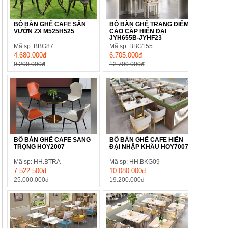
BỘ BÀN GHẾ CAFE SÂN
BỘ BÀN GHẾ TRANG ĐIỂM
VƯỜN ZX M525H525
CAO CẤP HIỆN ĐẠI
JYH655B-JYHF23
Mã sp: BBG87
Mã sp: BBG155
4.680.000đ
6.705.000đ
9.200.000đ
12.700.000đ
BỘ BÀN GHẾ CAFE SANG
BỘ BÀN GHẾ CAFE HIỆN
TRỌNG HOY2007
ĐẠI NHẬP KHẨU HOY7007
Mã sp: HH.BTRA
Mã sp: HH.BKG09
7.522.500đ
10.080.000đ
25.000.000đ
19.200.000đ