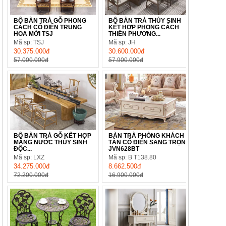
BỘ BÀN TRÀ GỖ PHONG
BỘ BÀN TRÀ THỦY SINH
CÁCH CỔ ĐIỂN TRUNG
KẾT HỢP PHONG CÁCH
HOA MỚI TSJ
THIỀN PHƯƠNG...
Mã sp: TSJ
Mã sp: JH
30.375.000đ
30.600.000đ
57.000.000đ
57.900.000đ
BỘ BÀN TRÀ GỖ KẾT HỢP
BÀN TRÀ PHÒNG KHÁCH
MÁNG NƯỚC THỦY SINH
TÂN CỔ ĐIỂN SANG TRỌNG
ĐỘC...
JVN628BT
Mã sp: LXZ
Mã sp: B T138.80
34.275.000đ
8.662.500đ
72.200.000đ
16.900.000đ