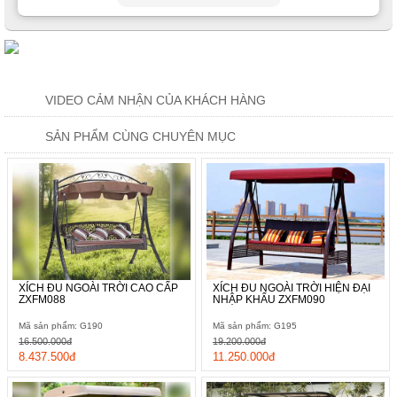
VIDEO CẢM NHẬN CỦA KHÁCH HÀNG
SẢN PHẨM CÙNG CHUYÊN MỤC
XÍCH ĐU NGOÀI TRỜI CAO CẤP
XÍCH ĐU NGOÀI TRỜI HIỆN ĐẠI
ZXFM088
NHẬP KHẨU ZXFM090
Mã sản phẩm: G190
Mã sản phẩm: G195
16.500.000đ
19.200.000đ
8.437.500đ
11.250.000đ