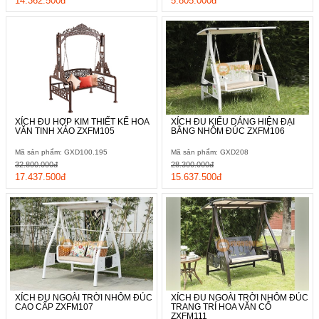
14.362.500đ
5.805.000đ
XÍCH ĐU HỢP KIM THIẾT KẾ HOA
XÍCH ĐU KIỂU DÁNG HIỆN ĐẠI
VĂN TINH XẢO ZXFM105
BẰNG NHÔM ĐÚC ZXFM106
Mã sản phẩm: GXD100.195
Mã sản phẩm: GXD208
32.800.000đ
28.300.000đ
17.437.500đ
15.637.500đ
XÍCH ĐU NGOÀI TRỜI NHÔM ĐÚC
XÍCH ĐU NGOÀI TRỜI NHÔM ĐÚC
CAO CẤP ZXFM107
TRANG TRÍ HOA VĂN CỔ
ZXFM111