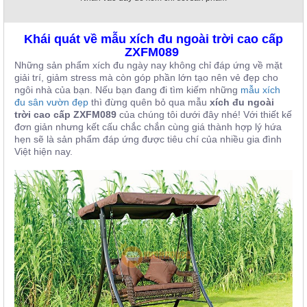
, đồ
trang
trí
Khái quát về mẫu xích đu ngoài trời cao cấp
ZXFM089
Nội
Những sản phẩm xích đu ngày nay không chỉ đáp ứng về mặt
Thất
giải trí, giảm stress mà còn góp phần lớn tạo nên vẻ đẹp cho
Nhà
ngôi nhà của bạn. Nếu bạn đang đi tìm kiếm những
mẫu xích
Hàng
đu sân vườn đẹp
thì đừng quên bỏ qua mẫu
xích đu ngoài
trời cao cấp ZXFM089
của chúng tôi dưới đây nhé! Với thiết kế
Nội
Thất
đơn giản nhưng kết cấu chắc chắn cùng giá thành hợp lý hứa
Nhà
hẹn sẽ là sản phẩm đáp ứng được tiêu chí của nhiều gia đình
Hàng
Việt hiện nay.