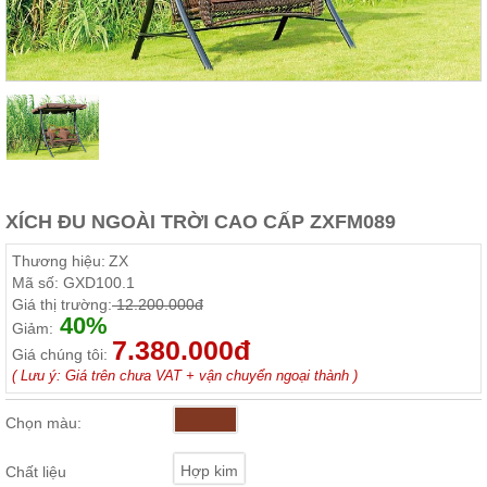
Thất
Phòng
Khách
Sofa,
tủ
rượu,
Bàn
trà...
Nội
Thất
XÍCH ĐU NGOÀI TRỜI CAO CẤP ZXFM089
Phòng
Thương hiệu:
ZX
Ngủ
Mã số:
GXD100.1
Giường
ngủ, tủ
Giá thị trường:
12.200.000đ
áo, bàn
40%
Giảm:
trang
7.380.000đ
điểm
Giá chúng tôi:
( Lưu ý: Giá trên chưa VAT + vận chuyển ngoại thành )
Nội
Thất
Chọn màu:
Phòng
Ăn
Hợp kim
Chất liệu
Bàn