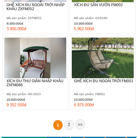
GHẾ XÍCH ĐU NGOÀI TRỜI NHẬP
XÍCH ĐU SÂN VƯỜN FM002
KHẨU ZXFM052
Mã sản phẩm: ZXFM052
Mã sản phẩm: GXD160
8.300.000đ
10.300.000đ
3.900.000đ
5.962.500đ
XÍCH ĐU THƯ GIÃN NHẬP KHẨU
GHẾ XÍCH ĐU NGOÀI TRỜI FM001
ZXFM086
Mã sản phẩm: HH.XD15
Mã sản phẩm: FM001
15.600.000đ
12.000.000đ
9.352.500đ
6.975.000đ
2
>>
1