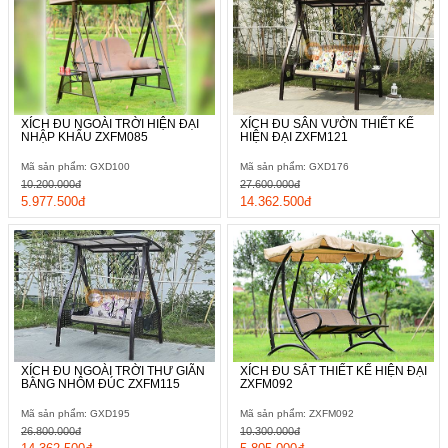
XÍCH ĐU NGOÀI TRỜI HIỆN ĐẠI
XÍCH ĐU SÂN VƯỜN THIẾT KẾ
NHẬP KHẨU ZXFM085
HIỆN ĐẠI ZXFM121
Mã sản phẩm: GXD100
Mã sản phẩm: GXD176
10.200.000đ
27.600.000đ
5.977.500đ
14.362.500đ
XÍCH ĐU NGOÀI TRỜI THƯ GIÃN
XÍCH ĐU SẮT THIẾT KẾ HIỆN ĐẠI
BẰNG NHÔM ĐÚC ZXFM115
ZXFM092
Mã sản phẩm: GXD195
Mã sản phẩm: ZXFM092
26.800.000đ
10.300.000đ