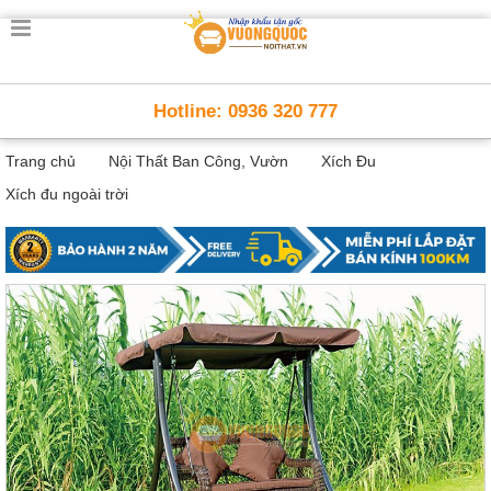
Trang
chủ
Nội
Hotline: 0936 320 777
Thất
Thông
Trang chủ
Nội Thất Ban Công, Vườn
Xích Đu
Minh
Nội
Xích đu ngoài trời
thất
thông
minh
Nội
Thất
Trẻ
Em
Giường
tầng,
bàn
học, tủ
sách
Nội