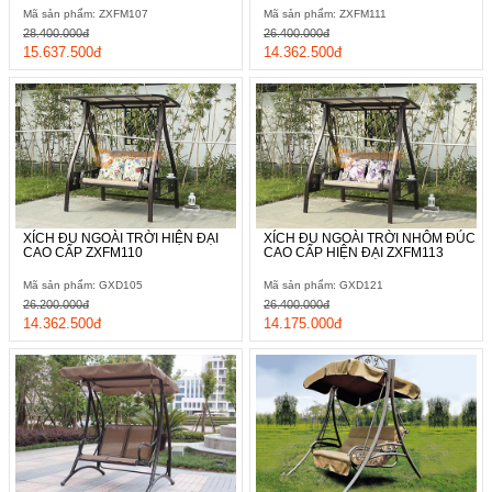
Mã sản phẩm: ZXFM107
Mã sản phẩm: ZXFM111
28.400.000đ
26.400.000đ
15.637.500đ
14.362.500đ
XÍCH ĐU NGOÀI TRỜI HIỆN ĐẠI
XÍCH ĐU NGOÀI TRỜI NHÔM ĐÚC
CAO CẤP ZXFM110
CAO CẤP HIỆN ĐẠI ZXFM113
Mã sản phẩm: GXD105
Mã sản phẩm: GXD121
26.200.000đ
26.400.000đ
14.362.500đ
14.175.000đ