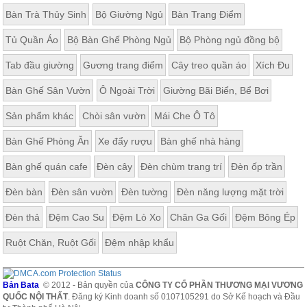
Bàn Trà Thủy Sinh
Bộ Giường Ngủ
Bàn Trang Điểm
Tủ Quần Áo
Bộ Bàn Ghế Phòng Ngủ
Bộ Phòng ngủ đồng bộ
Tab đầu giường
Gương trang điểm
Cây treo quần áo
Xích Đu
Bàn Ghế Sân Vườn
Ô Ngoài Trời
Giường Bãi Biển, Bể Bơi
Sản phẩm khác
Chòi sân vườn
Mái Che Ô Tô
Bàn Ghế Phòng Ăn
Xe đẩy rượu
Bàn ghế nhà hàng
Bàn ghế quán cafe
Đèn cây
Đèn chùm trang trí
Đèn ốp trần
Đèn bàn
Đèn sân vườn
Đèn tường
Đèn năng lượng mặt trời
Đèn thả
Đệm Cao Su
Đệm Lò Xo
Chăn Ga Gối
Đệm Bông Ép
Ruột Chăn, Ruột Gối
Đệm nhập khẩu
Bản Bata
© 2012 - Bản quyền của
CÔNG TY CỔ PHẦN THƯƠNG MẠI VƯƠNG
QUỐC NỘI THẤT
. Đăng ký Kinh doanh số 0107105291 do Sở Kế hoạch và Đầu