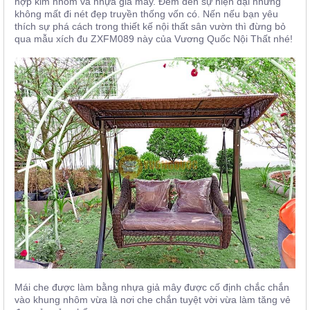
hợp kim nhôm và nhựa giả mây. Đem đến sự hiện đại nhưng
không mất đi nét đẹp truyền thống vốn có. Nến nếu bạn yêu
thích sự phá cách trong thiết kế nội thất sân vườn thì đừng bỏ
qua mẫu xích đu ZXFM089 này của Vương Quốc Nội Thất nhé!
Mái che được làm bằng nhựa giả mây được cố định chắc chắn
vào khung nhôm vừa là nơi che chắn tuyệt vời vừa làm tăng vẻ