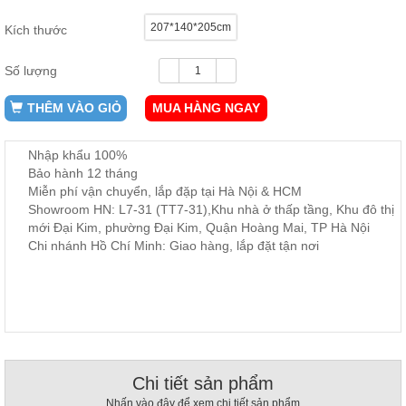
ăn,
ghế
207*140*205cm
Kích thước
ăn,
kệ
bếp
Số lượng
Nội
THÊM VÀO GIỎ
MUA HÀNG NGAY
Thất
Ban
Nhập khẩu 100%
Công,
Bảo hành 12 tháng
Vườn
Miễn phí vận chuyển, lắp đặp tại Hà Nội & HCM
Bàn
Showroom HN: L7-31 (TT7-31),Khu nhà ở thấp tầng, Khu đô thị
ghế
ban
mới Đại Kim, phường Đại Kim, Quận Hoàng Mai, TP Hà Nội
công,
Chi nhánh Hồ Chí Minh: Giao hàng, lắp đặt tận nơi
xích
đu,
ghế...
Phụ
Kiện
Trang
Trí
Chi tiết sản phẩm
Cây
Nhấn vào đây để xem chi tiết sản phẩm
cảnh