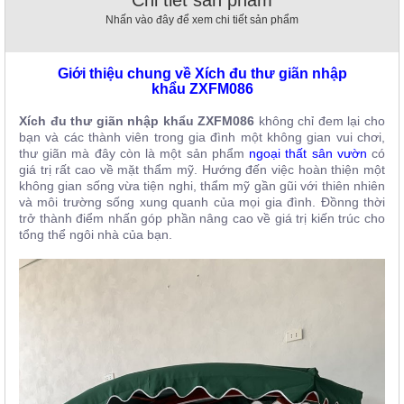
, đồ
Nhấn vào đây để xem chi tiết sản phẩm
trang
trí
Giới thiệu chung về Xích đu thư giãn nhập
Nội
khẩu ZXFM086
Thất
Nhà
Xích đu thư giãn nhập khẩu ZXFM086
không chỉ đem lại cho
Hàng
bạn và các thành viên trong gia đình một không gian vui chơi,
Nội
thư giãn mà đây còn là một sản phẩm
ngoại thất sân vườn
có
Thất
giá trị rất cao về mặt thẩm mỹ. Hướng đến việc hoàn thiện một
Nhà
không gian sống vừa tiện nghi, thẩm mỹ gần gũi với thiên nhiên
Hàng
và môi trường sống xung quanh của mọi gia đình. Đồnng thời
trở thành điểm nhấn góp phần nâng cao về giá trị kiến trúc cho
tổng thể ngôi nhà của bạn.