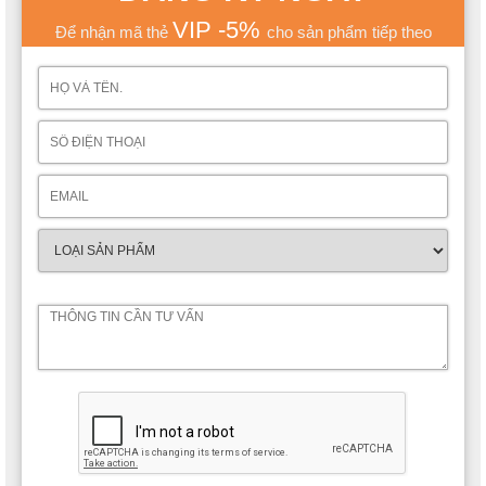
VIP -5%
Để nhận mã thẻ
cho sản phẩm tiếp theo