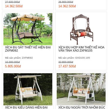
27.600.000đ
26.800.000đ
14.362.500đ
14.362.500đ
XÍCH ĐU SẮT THIẾT KẾ HIỆN ĐẠI
XÍCH ĐU HỢP KIM THIẾT KẾ HOA
ZXFM092
VĂN TINH XẢO ZXFM105
Mã sản phẩm: ZXFM092
Mã sản phẩm: GXD100.195
10.300.000đ
32.800.000đ
5.805.000đ
17.437.500đ
XÍCH ĐU KIỂU DÁNG HIỆN ĐẠI
XÍCH ĐU NGOÀI TRỜI NHÔM ĐÚC