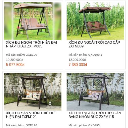
XÍCH ĐU NGOÀI TRỜI HIỆN ĐẠI
XÍCH ĐU NGOÀI TRỜI CAO CẤP
NHẬP KHẨU ZXFM085
ZXFM089
Mã sản phẩm: GXD100
Mã sản phẩm: GXD100.1
10.200.000đ
12.200.000đ
5.977.500đ
7.380.000đ
XÍCH ĐU SÂN VƯỜN THIẾT KẾ
XÍCH ĐU NGOÀI TRỜI THƯ GIÃN
HIỆN ĐẠI ZXFM121
BẰNG NHÔM ĐÚC ZXFM115
Mã sản phẩm: GXD176
Mã sản phẩm: GXD195