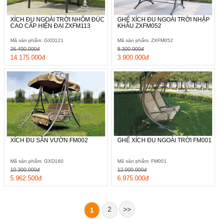
XÍCH ĐU NGOÀI TRỜI NHÔM ĐÚC
GHẾ XÍCH ĐU NGOÀI TRỜI NHẬP
CAO CẤP HIỆN ĐẠI ZXFM113
KHẨU ZXFM052
Mã sản phẩm: GXD121
Mã sản phẩm: ZXFM052
26.400.000đ
8.300.000đ
14.175.000đ
3.900.000đ
XÍCH ĐU SÂN VƯỜN FM002
GHẾ XÍCH ĐU NGOÀI TRỜI FM001
Mã sản phẩm: GXD160
Mã sản phẩm: FM001
10.300.000đ
12.000.000đ
5.962.500đ
6.975.000đ
2
>>
1