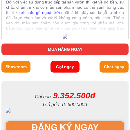
Đối với việc sử dụng trực tiếp tại sân vườn thì xét về độ bền, sự
chắc chắn thì khó có mẫu sản phẩm nào có thể sánh bằng các
thiết kế
xích đu gỗ ngoài trời
nhất là khi đây còn là gỗ tự nhiên
đã được chọn lọc và xử lý kháng cong vênh, sâu mọt. Thêm
vào đó, mẫu sản phẩm còn được gia công với phần mái che
bằng bạt cách nhiệt phía trên vừa giúp tản nhiệt vừa giúp bảo
vệ cho xích đu phía dưới.
MUA HÀNG NGAY
Showroom
Gọi ngay
Chat ngay
9.352.500đ
Chỉ còn:
Giá gốc:
15.600.000đ
ĐĂNG KÝ NGAY