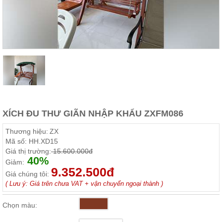
Thất
Phòng
Khách
Sofa,
tủ
rượu,
Bàn
trà...
Nội
Thất
Phòng
XÍCH ĐU THƯ GIÃN NHẬP KHẨU ZXFM086
Ngủ
Giường
Thương hiệu:
ZX
ngủ, tủ
Mã số:
HH.XD15
áo, bàn
Giá thị trường:
15.600.000đ
trang
40%
điểm
Giảm:
9.352.500đ
Giá chúng tôi:
Nội
( Lưu ý: Giá trên chưa VAT + vận chuyển ngoại thành )
Thất
Phòng
Chọn màu:
Ăn
Bàn