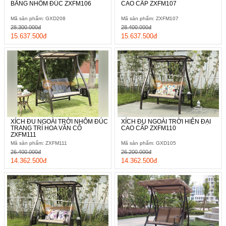
BẰNG NHÔM ĐÚC ZXFM106
CAO CẤP ZXFM107
Mã sản phẩm: GXD208
Mã sản phẩm: ZXFM107
28.300.000đ
28.400.000đ
15.637.500đ
15.637.500đ
XÍCH ĐU NGOÀI TRỜI NHÔM ĐÚC
XÍCH ĐU NGOÀI TRỜI HIỆN ĐẠI
TRANG TRÍ HOA VĂN CỔ
CAO CẤP ZXFM110
ZXFM111
Mã sản phẩm: ZXFM111
Mã sản phẩm: GXD105
26.400.000đ
26.200.000đ
14.362.500đ
14.362.500đ