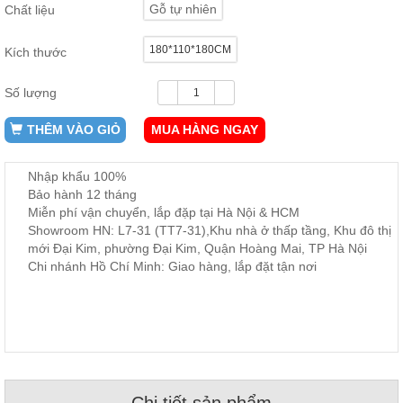
Gỗ tự nhiên
Chất liệu
ăn,
ghế
ăn,
180*110*180CM
Kích thước
kệ
bếp
Số lượng
Nội
Thất
THÊM VÀO GIỎ
MUA HÀNG NGAY
Ban
Công,
Nhập khẩu 100%
Vườn
Bảo hành 12 tháng
Bàn
ghế
Miễn phí vận chuyển, lắp đặp tại Hà Nội & HCM
ban
Showroom HN: L7-31 (TT7-31),Khu nhà ở thấp tầng, Khu đô thị
công,
mới Đại Kim, phường Đại Kim, Quận Hoàng Mai, TP Hà Nội
xích
đu,
Chi nhánh Hồ Chí Minh: Giao hàng, lắp đặt tận nơi
ghế...
Phụ
Kiện
Trang
Trí
Cây
Chi tiết sản phẩm
cảnh