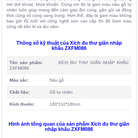
nét dứt khoát, khỏe khoắn. Cùng với đó là gam màu nâu gỗ tự
nhiên luôn giúp mang đến cảm giác ấm cúng, gần gũi và đồng
thời cũng vô cùng sang trọng. Hơn thế, đây là gam màu không
bao giờ lỗi mốt với công nghệ sơn cao cấp thì độ bám màu
cũng rất bền bỉ và lâu năm.
Thông số kỹ thuật của Xích đu thư giãn nhập
khẩu ZXFM086
Tên sản phẩm:
XÍCH ĐU THƯ GIÃN NHẬP KHẨU
ZXFM086
Màu sắc:
Nâu gỗ
Chất liệu:
Gỗ tự nhiên
Kích thước:
180*110*180cm
Hình ảnh tổng quan của sản phẩm Xích đu thư giãn
nhập khẩu ZXFM086