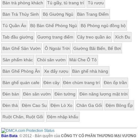
Bàn trà phòng khách
Tủ giầy, tủ trang trí
Tủ rượu
Bàn Trà Thủy Sinh
Bộ Giường Ngủ
Bàn Trang Điểm
Tủ Quần Áo
Bộ Bàn Ghế Phòng Ngủ
Bộ Phòng ngủ đồng bộ
Tab đầu giường
Gương trang điểm
Cây treo quần áo
Xích Đu
Bàn Ghế Sân Vườn
Ô Ngoài Trời
Giường Bãi Biển, Bể Bơi
Sản phẩm khác
Chòi sân vườn
Mái Che Ô Tô
Bàn Ghế Phòng Ăn
Xe đẩy rượu
Bàn ghế nhà hàng
Bàn ghế quán cafe
Đèn cây
Đèn chùm trang trí
Đèn ốp trần
Đèn bàn
Đèn sân vườn
Đèn tường
Đèn năng lượng mặt trời
Đèn thả
Đệm Cao Su
Đệm Lò Xo
Chăn Ga Gối
Đệm Bông Ép
Ruột Chăn, Ruột Gối
Đệm nhập khẩu
Bản Bata
© 2012 - Bản quyền của
CÔNG TY CỔ PHẦN THƯƠNG MẠI VƯƠNG