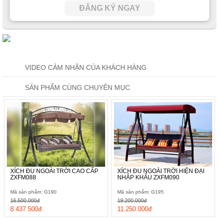
ĐĂNG KÝ NGAY
VIDEO CẢM NHẬN CỦA KHÁCH HÀNG
SẢN PHẨM CÙNG CHUYÊN MỤC
XÍCH ĐU NGOÀI TRỜI CAO CẤP
XÍCH ĐU NGOÀI TRỜI HIỆN ĐẠI
ZXFM088
NHẬP KHẨU ZXFM090
Mã sản phẩm: G190
Mã sản phẩm: G195
16.500.000đ
19.200.000đ
8.437.500đ
11.250.000đ