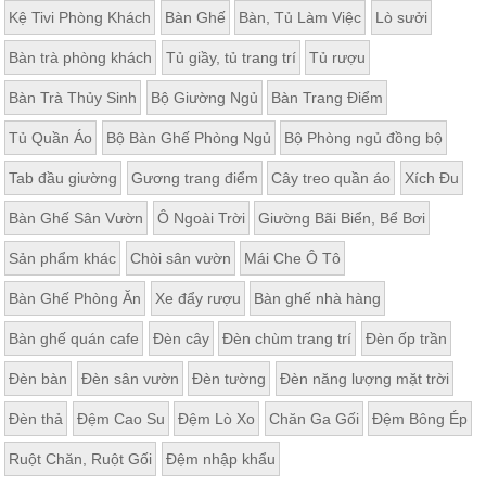
Kệ Tivi Phòng Khách
Bàn Ghế
Bàn, Tủ Làm Việc
Lò sưởi
Bàn trà phòng khách
Tủ giầy, tủ trang trí
Tủ rượu
Bàn Trà Thủy Sinh
Bộ Giường Ngủ
Bàn Trang Điểm
Tủ Quần Áo
Bộ Bàn Ghế Phòng Ngủ
Bộ Phòng ngủ đồng bộ
Tab đầu giường
Gương trang điểm
Cây treo quần áo
Xích Đu
Bàn Ghế Sân Vườn
Ô Ngoài Trời
Giường Bãi Biển, Bể Bơi
Sản phẩm khác
Chòi sân vườn
Mái Che Ô Tô
Bàn Ghế Phòng Ăn
Xe đẩy rượu
Bàn ghế nhà hàng
Bàn ghế quán cafe
Đèn cây
Đèn chùm trang trí
Đèn ốp trần
Đèn bàn
Đèn sân vườn
Đèn tường
Đèn năng lượng mặt trời
Đèn thả
Đệm Cao Su
Đệm Lò Xo
Chăn Ga Gối
Đệm Bông Ép
Ruột Chăn, Ruột Gối
Đệm nhập khẩu