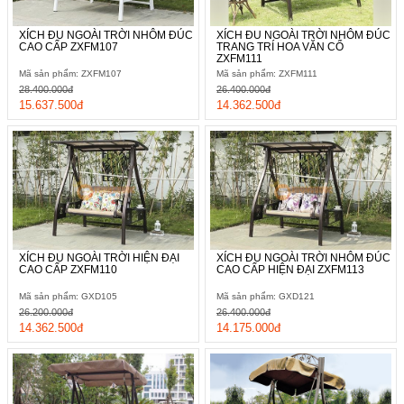
XÍCH ĐU NGOÀI TRỜI NHÔM ĐÚC
XÍCH ĐU NGOÀI TRỜI NHÔM ĐÚC
CAO CẤP ZXFM107
TRANG TRÍ HOA VĂN CỔ
ZXFM111
Mã sản phẩm: ZXFM107
Mã sản phẩm: ZXFM111
28.400.000đ
26.400.000đ
15.637.500đ
14.362.500đ
XÍCH ĐU NGOÀI TRỜI HIỆN ĐẠI
XÍCH ĐU NGOÀI TRỜI NHÔM ĐÚC
CAO CẤP ZXFM110
CAO CẤP HIỆN ĐẠI ZXFM113
Mã sản phẩm: GXD105
Mã sản phẩm: GXD121
26.200.000đ
26.400.000đ
14.362.500đ
14.175.000đ