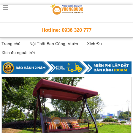
Trang
chủ
Nội
Hotline: 0936 320 777
Thất
Thông
Trang chủ
Nội Thất Ban Công, Vườn
Xích Đu
Minh
Nội
Xích đu ngoài trời
thất
thông
minh
Nội
Thất
Trẻ
Em
Giường
tầng,
bàn
học, tủ
sách
Nội