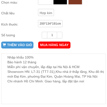
Chọn màu:
ăn,
ghế
ăn,
Hợp kim
Chất liệu
kệ
bếp
200*134*191cm
Kích thước
Nội
Thất
Số lượng
Ban
Công,
THÊM VÀO GIỎ
MUA HÀNG NGAY
Vườn
Bàn
ghế
Nhập khẩu 100%
ban
Bảo hành 12 tháng
công,
xích
Miễn phí vận chuyển, lắp đặp tại Hà Nội & HCM
đu,
Showroom HN: L7-31 (TT7-31),Khu nhà ở thấp tầng, Khu đô thị
ghế...
mới Đại Kim, phường Đại Kim, Quận Hoàng Mai, TP Hà Nội
Chi nhánh Hồ Chí Minh: Giao hàng, lắp đặt tận nơi
Phụ
Kiện
Trang
Trí
Cây
cảnh