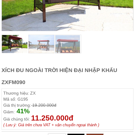
Thất
Phòng
Khách
Sofa,
tủ
rượu,
Bàn
trà...
Nội
Thất
Phòng
XÍCH ĐU NGOÀI TRỜI HIỆN ĐẠI NHẬP KHẨU
Ngủ
Giường
ZXFM090
ngủ, tủ
áo, bàn
trang
Thương hiệu:
ZX
điểm
Mã số:
G195
Giá thị trường:
19.200.000đ
Nội
41%
Giảm:
Thất
11.250.000đ
Giá chúng tôi:
Phòng
( Lưu ý: Giá trên chưa VAT + vận chuyển ngoại thành )
Ăn
Bàn