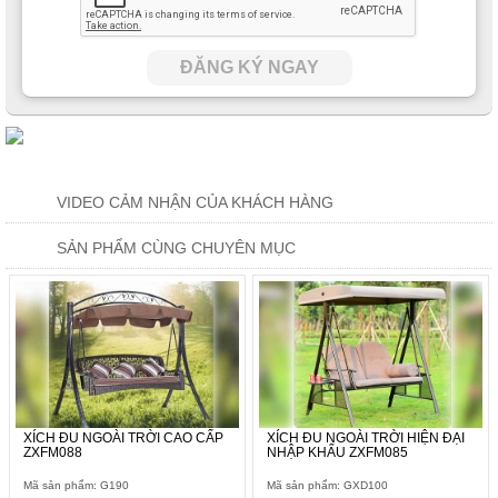
Ghế ngồi rộng rãi, thoải mái ngồi 2-3 người. Kết hợp giữa đệm
ngồi và gối tựa mang đến cho gia đình bạn sự nghỉ ngơi thoải
ĐĂNG KÝ NGAY
mái và dễ chịu nhất. Tựa lưng đủ cao để đảm bảo sự thông
thoáng.
VIDEO CẢM NHẬN CỦA KHÁCH HÀNG
SẢN PHẨM CÙNG CHUYÊN MỤC
XÍCH ĐU NGOÀI TRỜI CAO CẤP
XÍCH ĐU NGOÀI TRỜI HIỆN ĐẠI
ZXFM088
NHẬP KHẨU ZXFM085
Một số hình ảnh khác về sản phẩm để bạn có cái nhìn trực
quan hơn nhé. Gam màu nổi bật là bí quyết để xích đu có thể
Mã sản phẩm: G190
Mã sản phẩm: GXD100