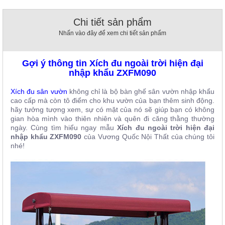
, đồ
trang
Chi tiết sản phẩm
trí
Nhấn vào đây để xem chi tiết sản phẩm
Nội
Thất
Gợi ý thông tin Xích đu ngoài trời hiện đại
Nhà
nhập khẩu ZXFM090
Hàng
Nội
Xích đu sân vườn
không chỉ là bộ bàn ghế sân vườn nhập khẩu
Thất
Nhà
cao cấp mà còn tô điểm cho khu vườn của bạn thêm sinh động.
Hàng
hãy tưởng tượng xem, sự có mặt của nó sẽ giúp bạn có không
gian hòa mình vào thiên nhiên và quên đi căng thằng thường
ngày. Cùng tìm hiểu ngay mẫu
Xích đu ngoài trời hiện đại
nhập khẩu ZXFM090
của Vương Quốc Nội Thất của chúng tôi
nhé!