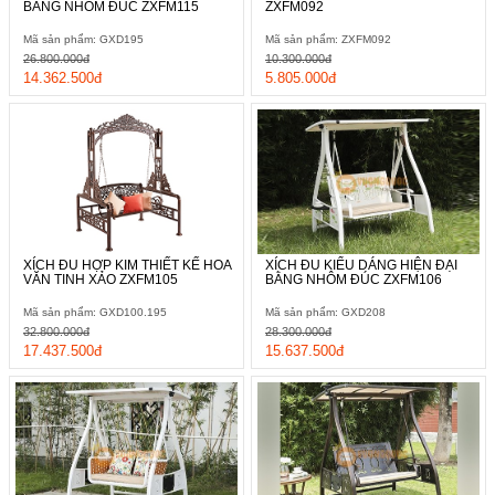
BẰNG NHÔM ĐÚC ZXFM115
ZXFM092
Mã sản phẩm: GXD195
Mã sản phẩm: ZXFM092
26.800.000đ
10.300.000đ
14.362.500đ
5.805.000đ
XÍCH ĐU HỢP KIM THIẾT KẾ HOA
XÍCH ĐU KIỂU DÁNG HIỆN ĐẠI
VĂN TINH XẢO ZXFM105
BẰNG NHÔM ĐÚC ZXFM106
Mã sản phẩm: GXD100.195
Mã sản phẩm: GXD208
32.800.000đ
28.300.000đ
17.437.500đ
15.637.500đ