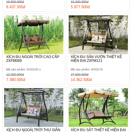
gây ấn tượng với người nhìn ngay từ những giây phút đầu tiên.
16.500.000đ
10.200.000đ
8.437.500đ
5.977.500đ
XÍCH ĐU NGOÀI TRỜI CAO CẤP
XÍCH ĐU SÂN VƯỜN THIẾT KẾ
ZXFM089
HIỆN ĐẠI ZXFM121
Mã sản phẩm: GXD100.1
Mã sản phẩm: GXD176
12.200.000đ
27.600.000đ
7.380.000đ
14.362.500đ
XÍCH ĐU NGOÀI TRỜI THƯ GIÃN
XÍCH ĐU SẮT THIẾT KẾ HIỆN ĐẠI