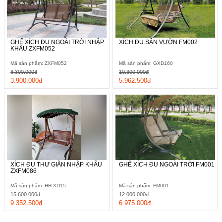
GHẾ XÍCH ĐU NGOÀI TRỜI NHẬP
XÍCH ĐU SÂN VƯỜN FM002
KHẨU ZXFM052
Mã sản phẩm: ZXFM052
Mã sản phẩm: GXD160
8.300.000đ
10.300.000đ
3.900.000đ
5.962.500đ
XÍCH ĐU THƯ GIÃN NHẬP KHẨU
GHẾ XÍCH ĐU NGOÀI TRỜI FM001
ZXFM086
Mã sản phẩm: HH.XD15
Mã sản phẩm: FM001
15.600.000đ
12.000.000đ
9.352.500đ
6.975.000đ