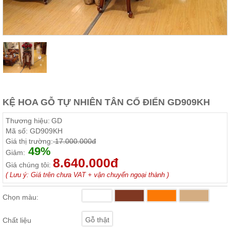
Thất
Phòng
Khách
Sofa,
tủ
rượu,
Bàn
trà...
Nội
KỆ HOA GỖ TỰ NHIÊN TÂN CỔ ĐIỂN GD909KH
Thất
Phòng
Thương hiệu:
GD
Ngủ
Mã số:
GD909KH
Giường
Giá thị trường:
17.000.000đ
ngủ, tủ
49%
áo, bàn
Giảm:
trang
8.640.000đ
Giá chúng tôi:
điểm
( Lưu ý: Giá trên chưa VAT + vận chuyển ngoại thành )
Nội
Thất
Chọn màu:
Phòng
Ăn
Gỗ thật
Chất liệu
Bàn