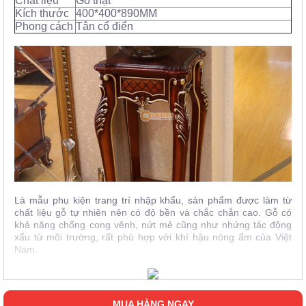
Chất liệu
Gỗ thật
Kích thước
400*400*890MM
Phong cách
Tân cổ điển
Là mẫu phụ kiện trang trí nhập khẩu, sản phẩm được làm từ
chất liệu gỗ tự nhiên nên có độ bền và chắc chắn cao. Gỗ có
khả năng chống cong vênh, nứt mẻ cũng như nhứng tác động
xấu từ môi trường, rất phù hợp với khí hậu nóng ẩm của Việt
Nam.
MUA HÀNG NGAY