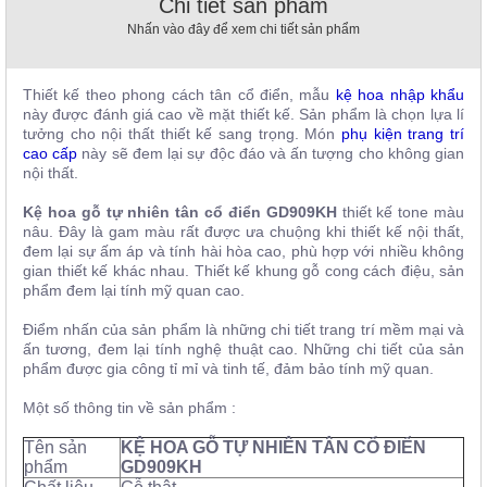
Chi tiết sản phẩm
, đồ
Nhấn vào đây để xem chi tiết sản phẩm
trang
trí
Nội
Thiết kế theo phong cách tân cổ điển, mẫu
kệ hoa nhập khẩu
Thất
này được đánh giá cao về mặt thiết kế. Sản phẩm là chọn lựa lí
tưởng cho nội thất thiết kế sang trọng. Món
phụ kiện trang trí
Nhà
cao cấp
này sẽ đem lại sự độc đáo và ấn tượng cho không gian
Hàng
nội thất.
Nội
Thất
Kệ hoa gỗ tự nhiên tân cổ điển GD909KH
thiết kế tone màu
Nhà
nâu. Đây là gam màu rất được ưa chuộng khi thiết kế nội thất,
Hàng
đem lại sự ấm áp và tính hài hòa cao, phù hợp với nhiều không
gian thiết kế khác nhau. Thiết kế khung gỗ cong cách điệu, sản
phẩm đem lại tính mỹ quan cao.
Điểm nhấn của sản phẩm là những chi tiết trang trí mềm mại và
ấn tương, đem lại tính nghệ thuật cao. Những chi tiết của sản
phẩm được gia công tỉ mỉ và tinh tế, đảm bảo tính mỹ quan.
Một số thông tin về sản phẩm :
Tên sản
KỆ HOA GỖ TỰ NHIÊN TÂN CỔ ĐIỂN
phẩm
GD909KH