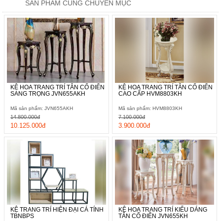
SẢN PHẨM CÙNG CHUYÊN MỤC
KỆ HOA TRANG TRÍ TÂN CỔ ĐIỂN
KỆ HOA TRANG TRÍ TÂN CỔ ĐIỂN
SANG TRỌNG JVN655AKH
CAO CẤP HVM8803KH
Mã sản phẩm: JVN655AKH
Mã sản phẩm: HVM8803KH
14.800.000đ
7.100.000đ
10.125.000đ
3.900.000đ
KỆ TRANG TRÍ HIỆN ĐẠI CÁ TÍNH
KỆ HOA TRANG TRÍ KIỂU DÁNG
TBNBPS
TÂN CỔ ĐIỂN JVN655KH