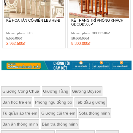
KỆ HOA TÂN CỔ ĐIỂN LBS HB-B
KỆ TRANG TRÍ PHÒNG KHÁCH
GDCDB506P
Mã sản phẩm: KTB
Mã sản phẩm: GDCDB506P
5.500.000đ
18.000.000đ
2.962.500đ
9.300.000đ
Giường Công Chúa
Giường Tầng
Giường Boyson
Bàn học trẻ em
Phòng ngủ đồng bộ
Tab đầu giường
Tủ quần áo trẻ em
Giường cũi trẻ em
Sofa thông minh
Bàn ăn thông minh
Bàn trà thông minh