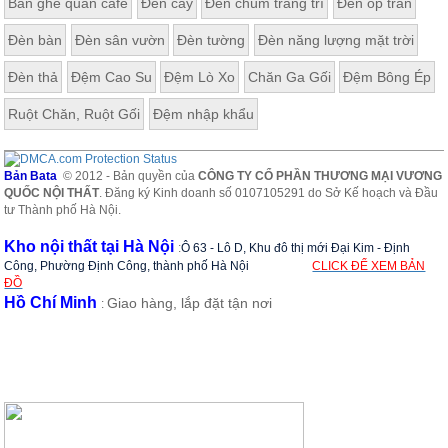
Bàn ghế quán cafe
Đèn cây
Đèn chùm trang trí
Đèn ốp trần
Đèn bàn
Đèn sân vườn
Đèn tường
Đèn năng lượng mặt trời
Đèn thả
Đệm Cao Su
Đệm Lò Xo
Chăn Ga Gối
Đệm Bông Ép
Ruột Chăn, Ruột Gối
Đệm nhập khẩu
Bản Bata
© 2012 - Bản quyền của
CÔNG TY CỔ PHẦN THƯƠNG MẠI VƯƠNG
QUỐC NỘI THẤT
. Đăng ký Kinh doanh số 0107105291 do Sở Kế hoạch và Đầu
tư Thành phố Hà Nội.
Kho nội thất tại Hà Nội
:
Ô 63 - Lô D, Khu đô thị mới Đại Kim - Định
Công, Phường Định Công, thành phố Hà Nội
CLICK ĐỂ XEM BẢN
ĐỒ
Hồ Chí Minh
Giao hàng, lắp đặt tận nơi
: