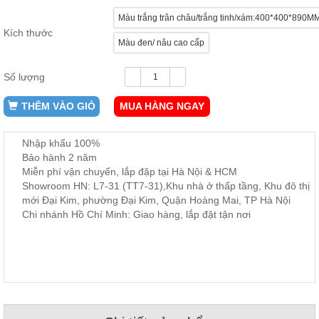
ăn,
Màu trắng trân châu/trắng tinh/xám:400*400*890M
ghế
ăn,
Kích thước
kệ
Màu đen/ nâu cao cấp
bếp
Số lượng
Nội
Thất
THÊM VÀO GIỎ
MUA HÀNG NGAY
Ban
Công,
Vườn
Nhập khẩu 100%
Bàn
Bảo hành 2 năm
ghế
Miễn phí vận chuyển, lắp đặp tại Hà Nội & HCM
ban
Showroom HN: L7-31 (TT7-31),Khu nhà ở thấp tầng, Khu đô thị
công,
xích
mới Đại Kim, phường Đại Kim, Quận Hoàng Mai, TP Hà Nội
đu,
Chi nhánh Hồ Chí Minh: Giao hàng, lắp đặt tận nơi
ghế...
Phụ
Kiện
Trang
Trí
Cây
cảnh