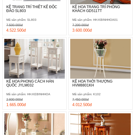
KỆ TRANG TRÍ THIẾT KẾ ĐỘC
KỆ HOA TRANG TRÍ PHÒNG
ĐÁO SL803
KHÁCH GD511TT
Mã sản phẩm: SL803
Mã sản phẩm: HH.KBINHHOA01
7.500.000đ
7.200.000đ
4.522.500đ
3.600.000đ
KỆ HOA PHONG CÁCH HÀN
KỆ HOA THỜI THƯỢNG
QUỐC JYLM032
HVM8801KH
Mã sản phẩm: HH.KEBINHHOA
Mã sản phẩm: K102
2.930.000đ
7.450.000đ
1.665.000đ
4.012.500đ