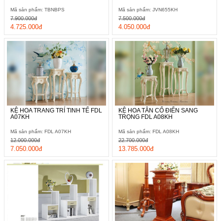
Mã sản phẩm: TBNBPS
Mã sản phẩm: JVN655KH
7.900.000đ
7.500.000đ
4.725.000đ
4.050.000đ
KỆ HOA TRANG TRÍ TINH TẾ FDL
KỆ HOA TÂN CỔ ĐIỂN SANG
A07KH
TRỌNG FDL A08KH
Mã sản phẩm: FDL A07KH
Mã sản phẩm: FDL A08KH
12.000.000đ
22.700.000đ
7.050.000đ
13.785.000đ