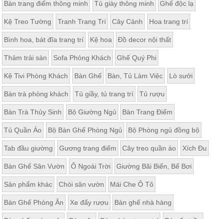
Bàn trang điểm thông minh
Tủ giày thông minh
Ghế độc lạ
Kệ Treo Tường
Tranh Trang Trí
Cây Cảnh
Hoa trang trí
Bình hoa, bát đĩa trang trí
Kệ hoa
Đồ decor nội thất
Thảm trải sàn
Sofa Phòng Khách
Ghế Quý Phi
Kệ Tivi Phòng Khách
Bàn Ghế
Bàn, Tủ Làm Việc
Lò sưởi
Bàn trà phòng khách
Tủ giầy, tủ trang trí
Tủ rượu
Bàn Trà Thủy Sinh
Bộ Giường Ngủ
Bàn Trang Điểm
Tủ Quần Áo
Bộ Bàn Ghế Phòng Ngủ
Bộ Phòng ngủ đồng bộ
Tab đầu giường
Gương trang điểm
Cây treo quần áo
Xích Đu
Bàn Ghế Sân Vườn
Ô Ngoài Trời
Giường Bãi Biển, Bể Bơi
Sản phẩm khác
Chòi sân vườn
Mái Che Ô Tô
Bàn Ghế Phòng Ăn
Xe đẩy rượu
Bàn ghế nhà hàng