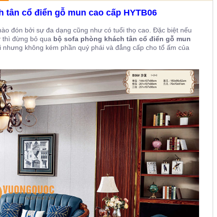
ch tân cổ điển gỗ mun cao cấp HYTB06
hào đón bởi sự đa dạng cũng như có tuổi thọ cao. Đặc biệt nếu
y thì đừng bỏ qua
bộ sofa phòng khách tân cổ điển gỗ mun
i nhưng không kém phần quý phái và đẳng cấp cho tổ ấm của