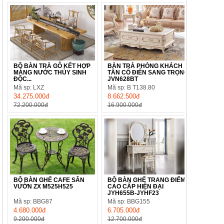
BỘ BÀN TRÀ GỖ KẾT HỢP
BÀN TRÀ PHÒNG KHÁCH
MÁNG NƯỚC THỦY SINH
TÂN CỔ ĐIỂN SANG TRỌNG
ĐỘC...
JVN628BT
Mã sp: LXZ
Mã sp: B T138.80
34.275.000đ
8.662.500đ
72.200.000đ
16.900.000đ
BỘ BÀN GHẾ CAFE SÂN
BỘ BÀN GHẾ TRANG ĐIỂM
VƯỜN ZX M525H525
CAO CẤP HIỆN ĐẠI
JYH655B-JYHF23
Mã sp: BBG87
Mã sp: BBG155
4.680.000đ
6.705.000đ
9.200.000đ
12.700.000đ