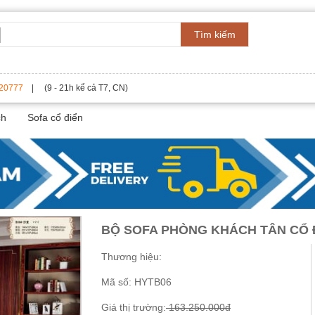
Tìm kiếm
20777
| (9 - 21h kể cả T7, CN)
ch
Sofa cổ điển
BỘ SOFA PHÒNG KHÁCH TÂN CỔ 
Thương hiệu:
Mã số:
HYTB06
Giá thị trường:
163.250.000đ