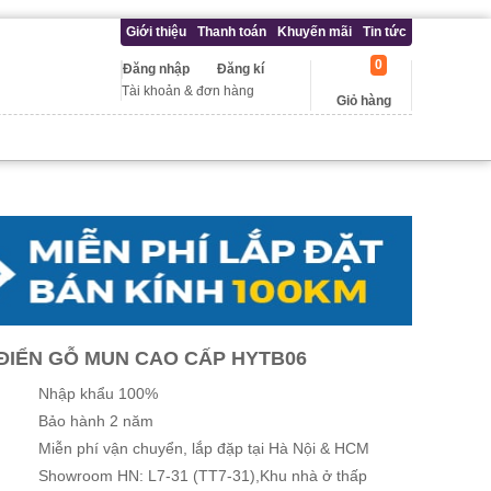
Giới thiệu
Thanh toán
Khuyến mãi
Tin tức
0
Đăng nhập
Đăng kí
Tài khoản & đơn hàng
Giỏ hàng
ĐIỂN GỖ MUN CAO CẤP HYTB06
Nhập khẩu 100%
Bảo hành 2 năm
Miễn phí vận chuyển, lắp đặp tại Hà Nội & HCM
Showroom HN: L7-31 (TT7-31),Khu nhà ở thấp