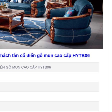
khách tân cổ điển gỗ mun cao cấp HYTB06
IỂN GỖ MUN CAO CẤP HYTB06