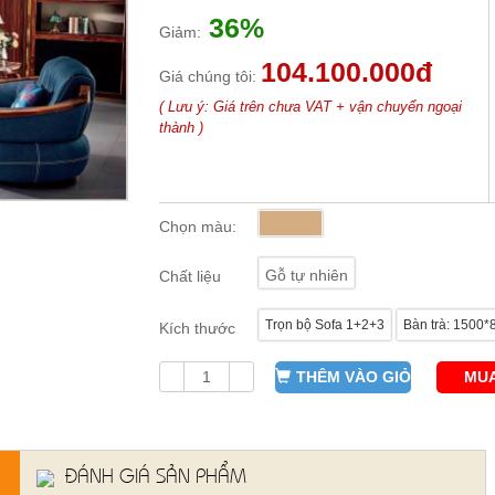
36%
Giảm:
104.100.000đ
Giá chúng tôi:
( Lưu ý: Giá trên chưa VAT + vận chuyển ngoại
thành )
Chọn màu:
Gỗ tự nhiên
Chất liệu
Trọn bộ Sofa 1+2+3
Bàn trà: 1500
Kích thước
THÊM VÀO GIỎ
MUA
ĐÁNH GIÁ SẢN PHẨM