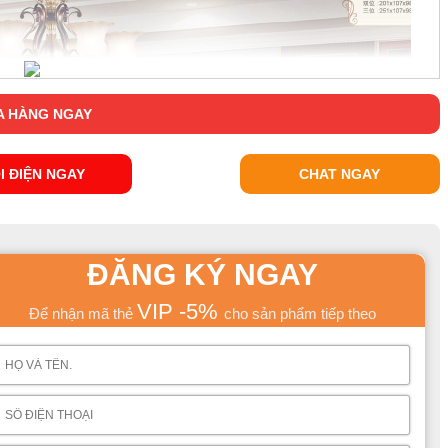
 HÀNG NGAY
I ĐIỆN NGAY
CHAT NGAY
ĐĂNG KÝ NGAY
VIP -5%
Để nhận mã thẻ
cho sản phẩm tiếp theo