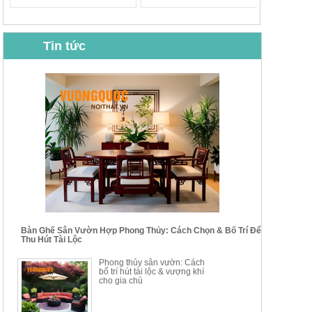
Tin tức
BỘ BÀN GHẾ CAFE NHẬP
BỘ BÀN TRÀ GỖ TỰ NHIÊN
KHẨU CAO CẤP HOY7006
PHONG CÁCH TRUNG HOA
KIỂU MỚI...
Mã sp: BT135
Mã sp: BT138.80
14.178.750đ
20.250.000đ
24.700.000đ
39.150.000đ
Bàn Ghế Sân Vườn Hợp Phong Thủy: Cách Chọn & Bố Trí Để
Thu Hút Tài Lộc
BỘ BÀN TRÀ GỖ PHONG
BỘ BÀN GHẾ CAFE KIỂU
Phong thủy sân vườn: Cách
CÁCH MỚI KẾT HỢP KHAY
DÁNG ĐƠN GIẢN HIỆN ĐẠI
bố trí hút tài lộc & vượng khí
NHÚNG TRÀ YDX
HOY8010
cho gia chủ
Mã sp: BT150.46
Mã sp: BBA90
17.617.500đ
9.217.500đ