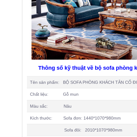
, đồ
trang
trí
Nội
Thất
Nhà
Hàng
Nội
Thất
Nhà
Hàng
Thông số kỹ thuật về bộ sofa phòng 
Tên sản phẩm: BỘ SOFA PHÒNG KHÁCH TÂN CỔ Đ
Chất liệu: Gỗ mun
Màu sắc: Nâu
Kích thước: Sofa đơn: 1440*1070*980mm
Sofa đôi: 2010*1070*980mm