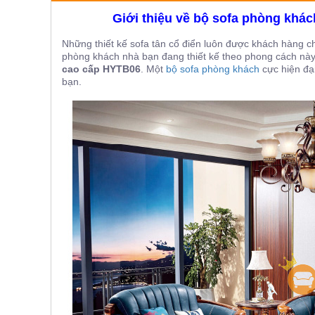
ăn,
Giới thiệu về bộ sofa phòng khá
ghế
ăn,
kệ
Những thiết kế sofa tân cổ điển luôn được khách hàng c
bếp
phòng khách nhà bạn đang thiết kế theo phong cách nà
cao cấp HYTB06
. Một
bộ sofa phòng khách
cực hiện đạ
Nội
bạn.
Thất
Ban
Công,
Vườn
Bàn
ghế
ban
công,
xích
đu,
ghế...
Phụ
Kiện
Trang
Trí
Cây
cảnh