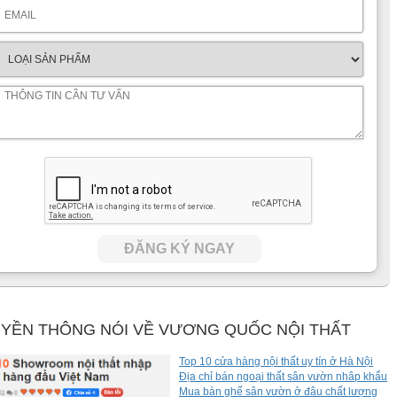
 giá trị cho bộ sofa phòng khách. Ngoài ra, gỗ mun khi được
h cũng như càng sử dụng lâu thì gỗ càng bóng. Vương Quốc Nội
yên để giữ được độ bền cũng như tính thẩm mỹ của sản phẩm.
ĐĂNG KÝ NGAY
YỀN THÔNG NÓI VỀ VƯƠNG QUỐC NỘI THẤT
Top 10 cửa hàng nội thất uy tín ở Hà Nội
Địa chỉ bán ngoại thất sân vườn nhâp khẩu
Mua bàn ghế sân vườn ở đâu chất lượng