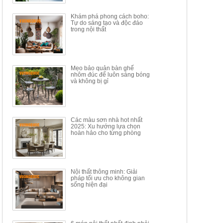
34.100.000đ
16.200.000đ
Khám phá phong cách boho:
Tự do sáng tạo và độc đáo
trong nội thất
Mẹo bảo quản bàn ghế
nhôm đúc để luôn sáng bóng
BÀN GHẾ TRANG ĐIỂM
BỘ BÀN ĂN ĐẢO MẶT ĐÁ
và không bị gỉ
THÔNG MINH HIỆN ĐẠI
PHIẾN AK3699
TÍCH HỢP SẠC...
Mã sp: HH.BTD08
Mã sp: GXD160.76
6.510.000đ
19.965.000đ
11.200.000đ
33.000.000đ
Các màu sơn nhà hot nhất
2025: Xu hướng lựa chọn
hoàn hảo cho từng phòng
Nội thất thông minh: Giải
pháp tối ưu cho không gian
sống hiện đại