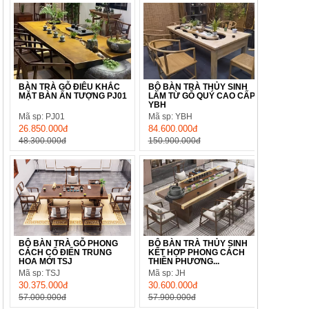
BÀN TRÀ GỖ ĐIÊU KHẮC
BỘ BÀN TRÀ THỦY SINH
MẶT BÀN ẤN TƯỢNG PJ01
LÀM TỪ GỖ QUÝ CAO CẤP
YBH
Mã sp: PJ01
Mã sp: YBH
26.850.000đ
84.600.000đ
48.300.000đ
150.900.000đ
BỘ BÀN TRÀ GỖ PHONG
BỘ BÀN TRÀ THỦY SINH
CÁCH CỔ ĐIỂN TRUNG
KẾT HỢP PHONG CÁCH
HOA MỚI TSJ
THIỀN PHƯƠNG...
Mã sp: TSJ
Mã sp: JH
30.375.000đ
30.600.000đ
57.000.000đ
57.900.000đ