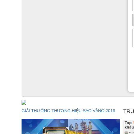
Gỗ mun được ứng dụng thiết kế sản phẩm này giúp tăng
xử lý kỹ, trong quá trình sử dụng sẽ không bị cong vên
Thất cho bạn gợi ý là nên vệ sinh sản phẩm thường xu
GIẢI THƯỞNG THƯƠNG HIỆU SAO VÀNG 2016
TRU