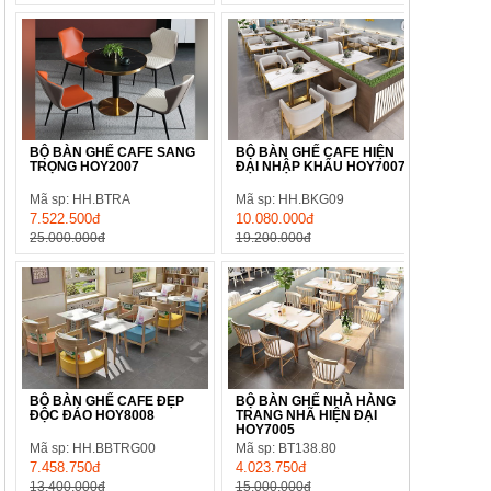
BỘ BÀN GHẾ CAFE SANG
BỘ BÀN GHẾ CAFE HIỆN
TRỌNG HOY2007
ĐẠI NHẬP KHẨU HOY7007
Mã sp: HH.BTRA
Mã sp: HH.BKG09
7.522.500đ
10.080.000đ
25.000.000đ
19.200.000đ
BỘ BÀN GHẾ CAFE ĐẸP
BỘ BÀN GHẾ NHÀ HÀNG
ĐỘC ĐÁO HOY8008
TRANG NHÃ HIỆN ĐẠI
HOY7005
Mã sp: HH.BBTRG00
Mã sp: BT138.80
7.458.750đ
4.023.750đ
13.400.000đ
15.000.000đ