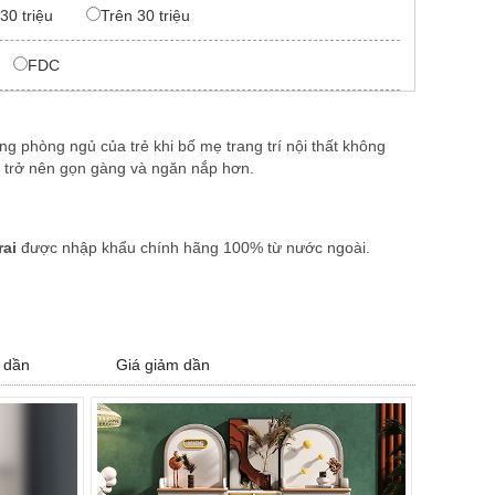
 30 triệu
Trên 30 triệu
FDC
ng phòng ngủ của trẻ khi bố mẹ trang trí nội thất không
ẻ trở nên gọn gàng và ngăn nắp hơn.
rai
được nhập khẩu chính hãng 100% từ nước ngoài.
bền cao, đã qua quy trình xử lí với công nghệ hiện đại,
ống mối mọt phù hợp với khí hậu nhiệt đới gió mùa ở
 dần
Giá giảm dần
o
ất liệu gỗ đã được chế biến, chạm khắc tinh tế mang đến
 từ hiện đại, tân cổ điển đến cổ điển. Thêm vào mẫu tủ
ng đến nhiều sự lựa chọn hơn cho con người.