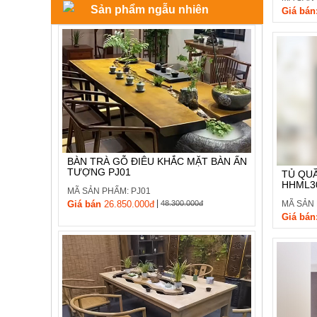
Sản phẩm ngẫu nhiên
, đồ
Giá bán
trang
trí
Nội
Thất
Nhà
Hàng
Nội
Thất
Nhà
Hàng
BÀN TRÀ GỖ ĐIÊU KHẮC MẶT BÀN ẤN
TƯỢNG PJ01
TỦ QU
HHML3
MÃ SẢN PHẨM: PJ01
|
MÃ SẢN
Giá bán
26.850.000đ
48.300.000đ
Giá bán