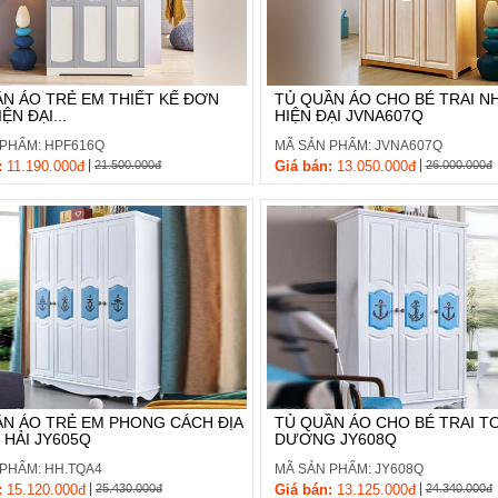
N ÁO TRẺ EM THIẾT KẾ ĐƠN
TỦ QUẦN ÁO CHO BÉ TRAI N
ỆN ĐẠI...
HIỆN ĐẠI JVNA607Q
 PHẨM: HPF616Q
MÃ SẢN PHẨM: JVNA607Q
|
|
:
11.190.000đ
21.500.000đ
Giá bán:
13.050.000đ
26.000.000đ
ẦN ÁO TRẺ EM PHONG CÁCH ĐỊA
TỦ QUẦN ÁO CHO BÉ TRAI T
HẢI JY605Q
DƯƠNG JY608Q
PHẨM: HH.TQA4
MÃ SẢN PHẨM: JY608Q
|
|
:
15.120.000đ
25.430.000đ
Giá bán:
13.125.000đ
24.340.000đ