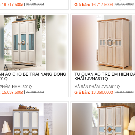
|
|
:
16.717.500đ
31.300.000đ
Giá bán:
16.717.500đ
30.700.000đ
ẦN ÁO CHO BÉ TRAI NĂNG ĐỘNG
TỦ QUẦN ÁO TRẺ EM HIỆN Đ
01Q
KHẨU JVNA611Q
 PHẨM: HHML301Q
MÃ SẢN PHẨM: JVNA611Q
|
|
:
15.037.500đ
27.400.000đ
Giá bán:
13.050.000đ
25.000.000đ