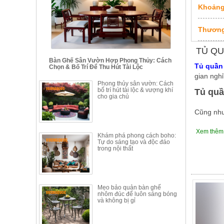
Thất
Khoảng
Phòng
Khách
Thương
Sofa,
tủ
TỦ QU
rượu,
Bàn Ghế Sân Vườn Hợp Phong Thủy: Cách
Bàn
Tủ quần 
Chọn & Bố Trí Để Thu Hút Tài Lộc
trà...
gian ngh
Phong thủy sân vườn: Cách
Nội
bố trí hút tài lộc & vượng khí
Tủ quầ
cho gia chủ
Thất
Phòng
Cũng như
Ngủ
Giường
Tất cả cá
Xem thêm
Khám phá phong cách boho:
ngủ, tủ
đảm bảo 
Tự do sáng tạo và độc đáo
áo, bàn
trong nội thất
nước ta.
trang
điểm
Sản ph
Nội
Mẹo bảo quản bàn ghế
Dưới sự 
Thất
nhôm đúc để luôn sáng bóng
một sản
và không bị gỉ
Phòng
còn có m
Ăn
Bàn