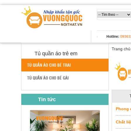
Trang
chủ
Nội
Thất
TẤT CẢ DANH MỤC
Hotline:
09363
Thông
Minh
Trang chủ
Nội
Tủ quần áo trẻ em
thất
thông
minh
TỦ QUẦN ÁO CHO BÉ TRAI
Nội
TỦ QUẦN ÁO CHO BÉ GÁI
Thất
Trẻ
Em
Tin tức
Giường
tầng,
bàn
Phong 
học, tủ
sách
Chất li
Nội