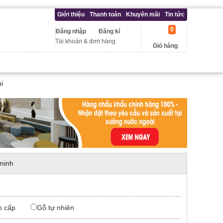
Giới thiệu
Thanh toán
Khuyến mãi
Tin tức
0
Đăng nhập
Đăng kí
Tài khoản & đơn hàng
Giỏ hàng
i
minh
o cấp
Gỗ tự nhiên