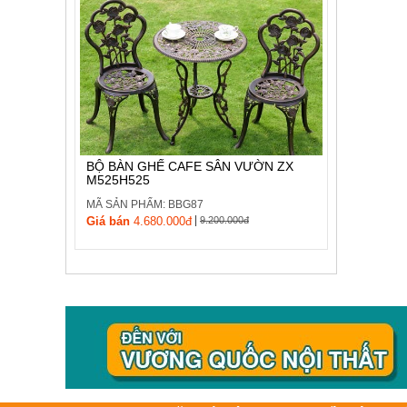
BỘ BÀN GHẾ CAFE SÂN VƯỜN ZX
M525H525
MÃ SẢN PHẨM: BBG87
|
Giá bán
4.680.000đ
9.200.000đ