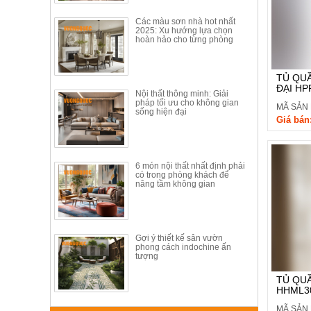
Tủ quần 
ăn,
ghế
khác nha
Các màu sơn nhà hot nhất
ăn,
2025: Xu hướng lựa chọn
kệ
hoàn hảo cho từng phòng
Đặc biệt,
bếp
mang đến
Nội
TỦ QUẦ
ĐẠI HP
Giá cả c
Thất
Nội thất thông minh: Giải
ưu đãi từ
pháp tối ưu cho không gian
Ban
MÃ SẢN 
sống hiện đại
Giá bán
Công,
Quý khác
Vườn
phù hợp v
Bàn
ghế
6 món nội thất nhất định phải
ban
có trong phòng khách để
công,
nâng tầm không gian
xích
đu,
ghế...
Gợi ý thiết kế sân vườn
Phụ
phong cách indochine ấn
Kiện
tượng
Trang
TỦ QUẦ
Trí
HHML3
Cây
MÃ SẢN
cảnh