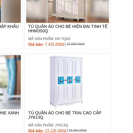
HẬP KHẨU
TỦ QUẦN ÁO CHO BÉ HIỆN ĐẠI TINH TẾ
HHM350Q
MÃ SẢN PHẨM: HH.TQA6
|
Giá bán:
7.425.000đ
15.000.000đ
ONE XANH
TỦ QUẦN ÁO CHO BÉ TRAI CAO CẤP
JY613Q
MÃ SẢN PHẨM: JY613Q
|
Giá bán:
13.125.000đ
23.300.000đ