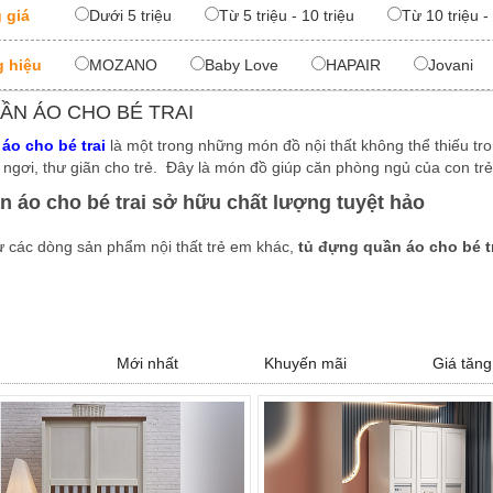
 giá
Dưới 5 triệu
Từ 5 triệu - 10 triệu
Từ 10 triệu -
 hiệu
MOZANO
Baby Love
HAPAIR
Jovani
ẦN ÁO CHO BÉ TRAI
áo cho bé trai
là một trong những món đồ nội thất không thể thiếu tro
ỉ ngơi, thư giãn cho trẻ. Đây là món đồ giúp căn phòng ngủ của con tr
n áo cho bé trai sở hữu chất lượng tuyệt hảo
 các dòng sản phẩm nội thất trẻ em khác,
tủ đựng quần áo cho bé t
c sản phẩm đều được làm từ chất liệu gỗ cao cấp và gỗ tự nhiên có độ 
mang đến một sản phẩm chất lượng, có khả năng chống cong vênh, ch
Mới nhất
Khuyến mãi
Giá tăng
ẩm tủ quần áo bé trái được thiết kế đa dạng, độc đá
sáng tạo của nhà thiết kế cùng sự khéo léo của người thợ thủ công, ch
 phẩm
tủ quần áo gỗ cho bé trai
nhiều kiểu dáng phong cách khác như
àu sắc, họa tiết độc đáo phù hợp với cá tính mạnh mẽ của bé trai, ma