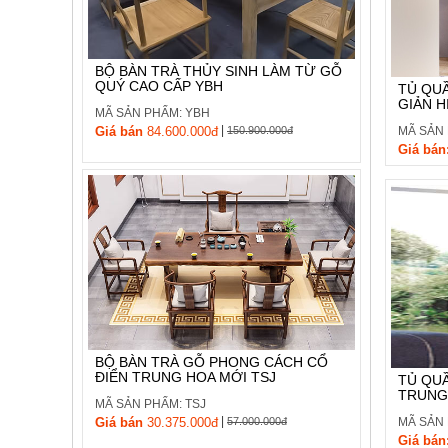
BỘ BÀN TRÀ THỦY SINH LÀM TỪ GỖ
QUÝ CAO CẤP YBH
TỦ QUẦ
GIẢN HI
MÃ SẢN PHẨM: YBH
|
MÃ SẢN
Giá bán
84.600.000đ
150.900.000đ
Giá bán
BỘ BÀN TRÀ GỖ PHONG CÁCH CỔ
ĐIỂN TRUNG HOA MỚI TSJ
TỦ QU
TRUNG 
MÃ SẢN PHẨM: TSJ
|
MÃ SẢN 
Giá bán
30.375.000đ
57.000.000đ
Giá bán