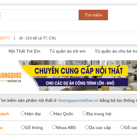
Tìm kiếm
20777
| (9 - 21h kể cả T7, CN)
Nội Thất Trẻ Em
Tủ quần áo trẻ em
Tủ quần áo cho bé tra
Tìm kiếm sản phẩm nội thất ở
Vuongquocnoithat.vn
bằng bộ lọc thông 
cách
Hiện đại
Hàn Quốc
Địa trung hải
ệu
Gỗ thông
Nhựa ABS
Da cao cấp
Gỗ ca