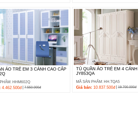
TỦ QUẦN ÁO TRẺ EM 4 CÁNH
N ÁO TRẺ EM 3 CÁNH CAO CẤP
JY853QA
2Q
MÃ SẢN PHẨM: HH.TQA5
 PHẨM: HHM602Q
|
|
Giá bán:
10.837.500đ
19.700.000đ
:
4.462.500đ
7.550.000đ