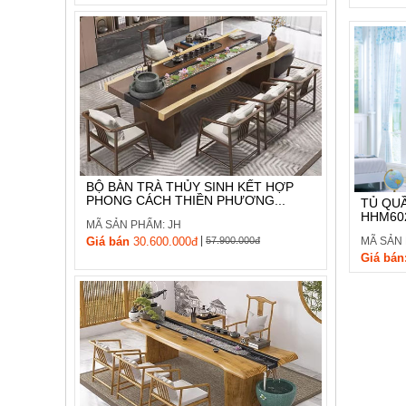
BỘ BÀN TRÀ THỦY SINH KẾT HỢP
PHONG CÁCH THIỀN PHƯƠNG...
TỦ QUẦ
HHM60
MÃ SẢN PHẨM: JH
|
Giá bán
30.600.000đ
57.900.000đ
MÃ SẢN
Giá bán