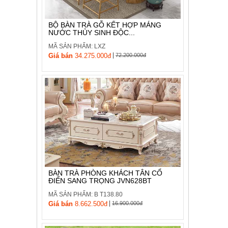
BỘ BÀN TRÀ GỖ KẾT HỢP MÁNG
NƯỚC THỦY SINH ĐỘC...
MÃ SẢN PHẨM: LXZ
|
Giá bán
34.275.000đ
72.200.000đ
BÀN TRÀ PHÒNG KHÁCH TÂN CỔ
ĐIỂN SANG TRỌNG JVN628BT
MÃ SẢN PHẨM: B T138.80
|
Giá bán
8.662.500đ
16.900.000đ