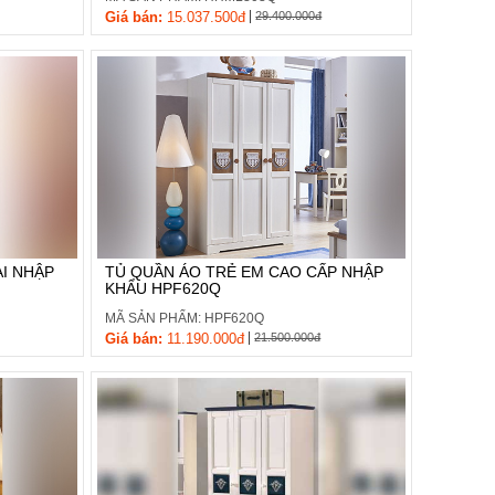
|
Giá bán:
15.037.500đ
29.400.000đ
ẠI NHẬP
TỦ QUẦN ÁO TRẺ EM CAO CẤP NHẬP
KHẨU HPF620Q
MÃ SẢN PHẨM: HPF620Q
|
Giá bán:
11.190.000đ
21.500.000đ