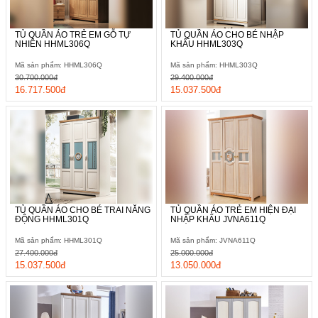
TỦ QUẦN ÁO TRẺ EM GỖ TỰ
TỦ QUẦN ÁO CHO BÉ NHẬP
NHIÊN HHML306Q
KHẨU HHML303Q
Mã sản phẩm: HHML306Q
Mã sản phẩm: HHML303Q
30.700.000đ
29.400.000đ
16.717.500đ
15.037.500đ
TỦ QUẦN ÁO CHO BÉ TRAI NĂNG
TỦ QUẦN ÁO TRẺ EM HIỆN ĐẠI
ĐỘNG HHML301Q
NHẬP KHẨU JVNA611Q
Mã sản phẩm: HHML301Q
Mã sản phẩm: JVNA611Q
27.400.000đ
25.000.000đ
15.037.500đ
13.050.000đ