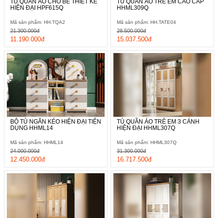
TỦ QUẦN ÁO CHO BÉ THIẾT KẾ
TỦ QUẦN ÁO TRẺ EM CAO CẤP
HIỆN ĐẠI HPF615Q
HHML309Q
Mã sản phẩm: HH.TQA2
Mã sản phẩm: HH.TATE04
21.300.000đ
28.500.000đ
11.190.000đ
15.037.500đ
BỘ TỦ NGĂN KÉO HIỆN ĐẠI TIỆN
TỦ QUẦN ÁO TRẺ EM 3 CÁNH
DỤNG HHML14
HIỆN ĐẠI HHML307Q
Mã sản phẩm: HHML14
Mã sản phẩm: HHML307Q
24.000.000đ
31.300.000đ
12.450.000đ
16.717.500đ