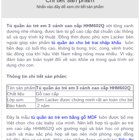
Chi tiết sản phẩm
, đồ
Nhấn vào đây để xem chi tiết sản phẩm
trang
trí
Nội
Tủ quần áo trẻ em 3 cánh cao cấp HHM602Q
với tông xanh
dương nhẹ nhàng, được làm từ gỗ cao cấp đạt chuẩn các thông
Thất
số và quy trình kỹ thuật. Đồng thời được phủ sơn Lacker bên
Nhà
ngoài giúp sản phẩm
tủ quần áo cho bé trai nhập khẩu
luôn
Hàng
bền đẹp, có tuổi thọ cao, không bị bong, tróc, cong, vênh trước
Nội
tác động của khí hậu Việt Nam nắng nóng mưa nhiều. Vì vậy,
Thất
đảm bảo an toàn tuyệt đối về sức khỏe và trong quá trình sử
Nhà
dụng cho con.
Hàng
Thông tin chi tiết sản phẩm:
Tên sản phẩm
Tủ quần áo trẻ em 3 cánh cao cấp HHM602Q
Chất liệu
Gỗ cao cấp
Lớp sơn
Sơn Lacker được chứng minh rất an toàn cho bé
Bảo hành
2 năm
Đây là mẫu
tủ quần áo trẻ em bằng gỗ MDF
luôn được bố mẹ
Việt chọn cho các baby của mình. Nên kết hợp tủ quần áo trẻ
em cao cấp HHM602Q với giường ngủ và bàn học có phong
cách và màu sắc phù hợp sẽ tạo nên một
phòng ngủ đồng
bộ
độc đáo và cá tính.
Hiện sản phẩm đang có mặt tại
Siêu thị