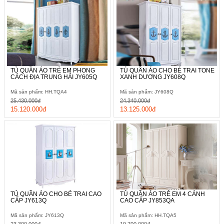
TỦ QUẦN ÁO TRẺ EM PHONG
TỦ QUẦN ÁO CHO BÉ TRAI TONE
CÁCH ĐỊA TRUNG HẢI JY605Q
XANH DƯƠNG JY608Q
Mã sản phẩm: HH.TQA4
Mã sản phẩm: JY608Q
25.430.000đ
24.340.000đ
15.120.000đ
13.125.000đ
TỦ QUẦN ÁO CHO BÉ TRAI CAO
TỦ QUẦN ÁO TRẺ EM 4 CÁNH
CẤP JY613Q
CAO CẤP JY853QA
Mã sản phẩm: JY613Q
Mã sản phẩm: HH.TQA5