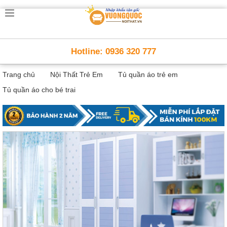
Trang
chủ
Nội
Hotline: 0936 320 777
Thất
Thông
Trang chủ
Nội Thất Trẻ Em
Tủ quần áo trẻ em
Minh
Nội
Tủ quần áo cho bé trai
thất
thông
minh
Nội
Thất
Trẻ
Em
Giường
tầng,
bàn
học, tủ
sách
Nội