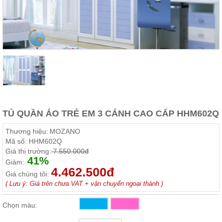
Thất
Phòng
Khách
Sofa,
tủ
rượu,
Bàn
trà...
Nội
Thất
Phòng
TỦ QUẦN ÁO TRẺ EM 3 CÁNH CAO CẤP HHM602Q
Ngủ
Giường
Thương hiệu:
MOZANO
ngủ, tủ
Mã số:
HHM602Q
áo, bàn
Giá thị trường:
7.550.000đ
trang
41%
điểm
Giảm:
4.462.500đ
Giá chúng tôi:
Nội
( Lưu ý: Giá trên chưa VAT + vận chuyển ngoại thành )
Thất
Phòng
Chọn màu:
Ăn
Bàn