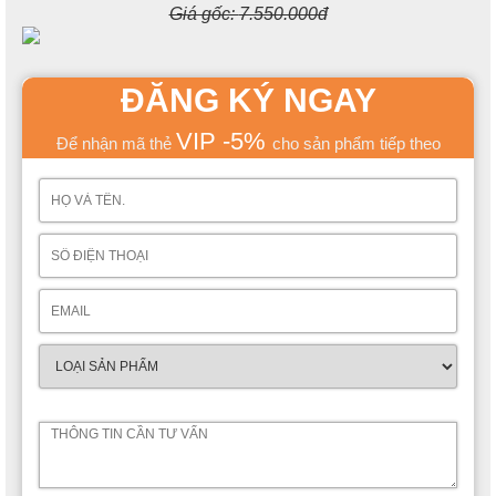
Giá gốc:
7.550.000đ
ĐĂNG KÝ NGAY
VIP -5%
Để nhận mã thẻ
cho sản phẩm tiếp theo