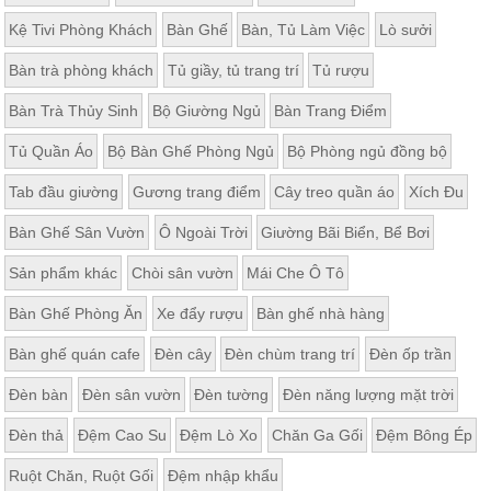
Kệ Tivi Phòng Khách
Bàn Ghế
Bàn, Tủ Làm Việc
Lò sưởi
Bàn trà phòng khách
Tủ giầy, tủ trang trí
Tủ rượu
Bàn Trà Thủy Sinh
Bộ Giường Ngủ
Bàn Trang Điểm
Tủ Quần Áo
Bộ Bàn Ghế Phòng Ngủ
Bộ Phòng ngủ đồng bộ
Tab đầu giường
Gương trang điểm
Cây treo quần áo
Xích Đu
Bàn Ghế Sân Vườn
Ô Ngoài Trời
Giường Bãi Biển, Bể Bơi
Sản phẩm khác
Chòi sân vườn
Mái Che Ô Tô
Bàn Ghế Phòng Ăn
Xe đẩy rượu
Bàn ghế nhà hàng
Bàn ghế quán cafe
Đèn cây
Đèn chùm trang trí
Đèn ốp trần
Đèn bàn
Đèn sân vườn
Đèn tường
Đèn năng lượng mặt trời
Đèn thả
Đệm Cao Su
Đệm Lò Xo
Chăn Ga Gối
Đệm Bông Ép
Ruột Chăn, Ruột Gối
Đệm nhập khẩu