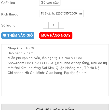
Gỗ cao cấp
Chất liệu
ăn,
ghế
ăn,
Tủ 3 cánh: 1200*555*2000mm
kệ
Kích thước
bếp
Số lượng
Nội
Thất
THÊM VÀO GIỎ
MUA HÀNG NGAY
Ban
Công,
Nhập khẩu 100%
Vườn
Bảo hành 2 năm
Bàn
ghế
Miễn phí vận chuyển, lắp đặp tại Hà Nội & HCM
ban
Showroom HN: L7-31 (TT7-31),Khu nhà ở thấp tầng, Khu đô thị
công,
mới Đại Kim, phường Đại Kim, Quận Hoàng Mai, TP Hà Nội
xích
đu,
Chi nhánh Hồ Chí Minh: Giao hàng, lắp đặt tận nơi
ghế...
Phụ
Kiện
Trang
Trí
Cây
cảnh