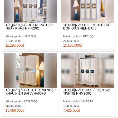
TỦ QUẦN ÁO TRẺ EM CAO CẤP
TỦ QUẦN ÁO TRẺ EM THIẾT KẾ
NHẬP KHẨU HPF620Q
ĐƠN GIẢN HIỆN ĐẠI...
Mã sản phẩm: HPF620Q
Mã sản phẩm: HPF616Q
21.500.000đ
21.500.000đ
11.190.000đ
11.190.000đ
TỦ QUẦN ÁO CHO BÉ TRAI NHẬP
TỦ QUẦN ÁO CHO BÉ HIỆN ĐẠI
KHẨU HIỆN ĐẠI JVNA607Q
TINH TẾ HHM350Q
Mã sản phẩm: JVNA607Q
Mã sản phẩm: HH.TQA6
26.000.000đ
15.000.000đ
13.050.000đ
7.425.000đ