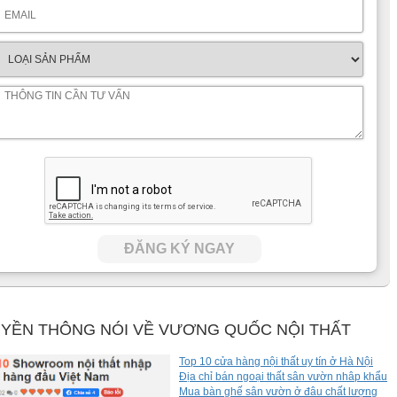
ĐĂNG KÝ NGAY
YỀN THÔNG NÓI VỀ VƯƠNG QUỐC NỘI THẤT
Top 10 cửa hàng nội thất uy tín ở Hà Nội
Địa chỉ bán ngoại thất sân vườn nhâp khẩu
Mua bàn ghế sân vườn ở đâu chất lượng