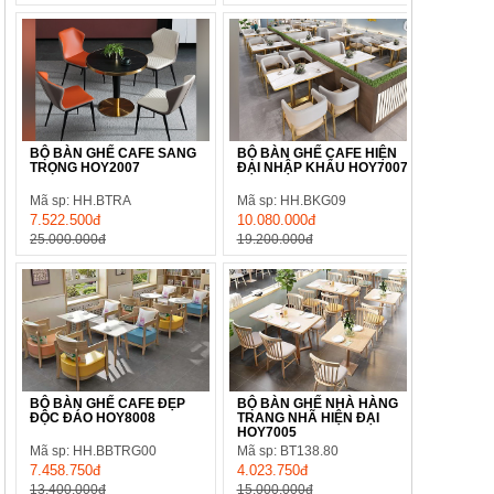
BỘ BÀN GHẾ CAFE SANG
BỘ BÀN GHẾ CAFE HIỆN
TRỌNG HOY2007
ĐẠI NHẬP KHẨU HOY7007
Mã sp: HH.BTRA
Mã sp: HH.BKG09
7.522.500đ
10.080.000đ
25.000.000đ
19.200.000đ
BỘ BÀN GHẾ CAFE ĐẸP
BỘ BÀN GHẾ NHÀ HÀNG
ĐỘC ĐÁO HOY8008
TRANG NHÃ HIỆN ĐẠI
HOY7005
Mã sp: HH.BBTRG00
Mã sp: BT138.80
7.458.750đ
4.023.750đ
13.400.000đ
15.000.000đ