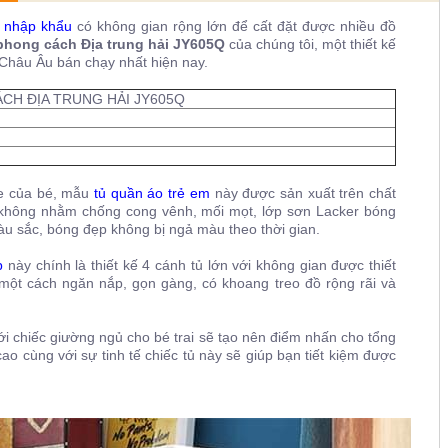
i nhập khẩu
có không gian rộng lớn để cất đặt được nhiều đồ
phong cách Địa trung hải JY605Q
của chúng tôi, một thiết kế
Châu Âu bán chạy nhất hiện nay.
CH ĐỊA TRUNG HẢI JY605Q
ỏe của bé, mẫu
tủ quần áo trẻ em
này được sản xuất trên chất
ân không nhằm chống cong vênh, mối mọt, lớp sơn Lacker bóng
u sắc, bóng đẹp không bị ngả màu theo thời gian.
p
này chính là thiết kế 4 cánh tủ lớn với không gian được thiết
một cách ngăn nắp, gọn gàng, có khoang treo đồ rộng rãi và
ới chiếc giường ngủ cho bé trai sẽ tạo nên điểm nhấn cho tổng
o cùng với sự tinh tế chiếc tủ này sẽ giúp bạn tiết kiệm được