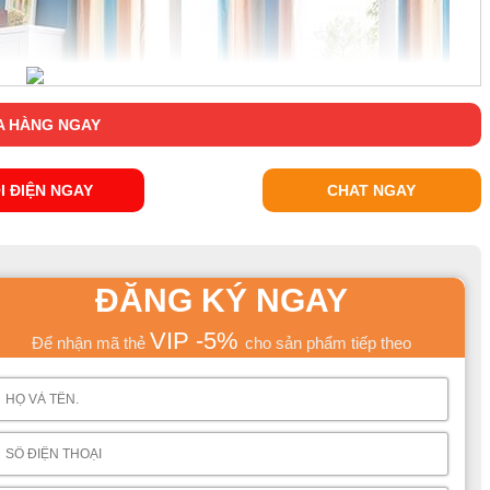
 HÀNG NGAY
I ĐIỆN NGAY
CHAT NGAY
ĐĂNG KÝ NGAY
VIP -5%
Để nhận mã thẻ
cho sản phẩm tiếp theo