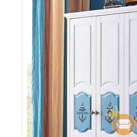
, đồ
trang
trí
Nội
Thất
Nhà
Hàng
Nội
Thất
Nhà
Hàng