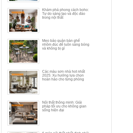
34.100.000đ
16.200.000đ
Khám phá phong cách boho:
Tự do sáng tạo và độc đáo
trong nội thất
Mẹo bảo quản bàn ghế
nhôm đúc để luôn sáng bóng
BÀN GHẾ TRANG ĐIỂM
BỘ BÀN ĂN ĐẢO MẶT ĐÁ
và không bị gỉ
THÔNG MINH HIỆN ĐẠI
PHIẾN AK3699
TÍCH HỢP SẠC...
Mã sp: HH.BTD08
Mã sp: GXD160.76
6.510.000đ
19.965.000đ
11.200.000đ
33.000.000đ
Các màu sơn nhà hot nhất
2025: Xu hướng lựa chọn
hoàn hảo cho từng phòng
Nội thất thông minh: Giải
pháp tối ưu cho không gian
sống hiện đại