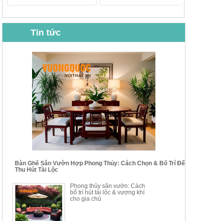
Tin tức
BỘ BÀN GHẾ CAFE NHẬP
BỘ BÀN TRÀ GỖ TỰ NHIÊN
KHẨU CAO CẤP HOY7006
PHONG CÁCH TRUNG HOA
KIỂU MỚI...
Mã sp: BT135
Mã sp: BT138.80
14.178.750đ
20.250.000đ
24.700.000đ
39.150.000đ
Bàn Ghế Sân Vườn Hợp Phong Thủy: Cách Chọn & Bố Trí Để
Thu Hút Tài Lộc
BỘ BÀN TRÀ GỖ PHONG
BỘ BÀN GHẾ CAFE KIỂU
Phong thủy sân vườn: Cách
CÁCH MỚI KẾT HỢP KHAY
DÁNG ĐƠN GIẢN HIỆN ĐẠI
bố trí hút tài lộc & vượng khí
NHÚNG TRÀ YDX
HOY8010
cho gia chủ
Mã sp: BT150.46
Mã sp: BBA90
17.617.500đ
9.217.500đ