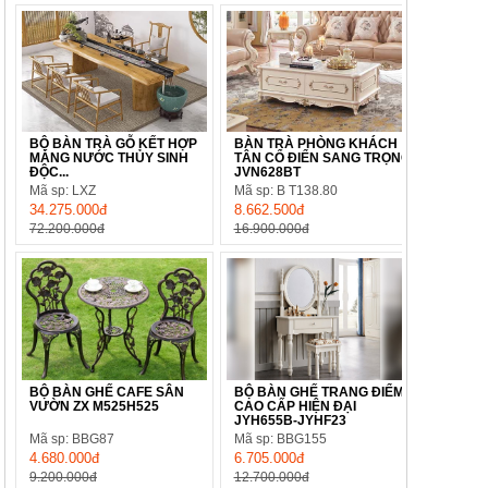
BỘ BÀN TRÀ GỖ KẾT HỢP
BÀN TRÀ PHÒNG KHÁCH
MÁNG NƯỚC THỦY SINH
TÂN CỔ ĐIỂN SANG TRỌNG
ĐỘC...
JVN628BT
Mã sp: LXZ
Mã sp: B T138.80
34.275.000đ
8.662.500đ
72.200.000đ
16.900.000đ
BỘ BÀN GHẾ CAFE SÂN
BỘ BÀN GHẾ TRANG ĐIỂM
VƯỜN ZX M525H525
CAO CẤP HIỆN ĐẠI
JYH655B-JYHF23
Mã sp: BBG87
Mã sp: BBG155
4.680.000đ
6.705.000đ
9.200.000đ
12.700.000đ