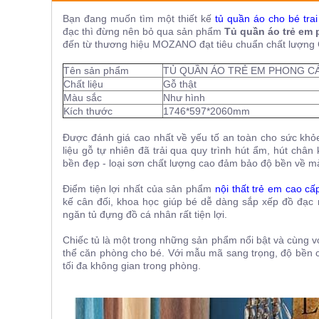
ăn,
Bạn đang muốn tìm một thiết kế
tủ quần áo cho bé tra
ghế
ăn,
đạc thì đừng nên bỏ qua sản phẩm
Tủ quần áo trẻ em 
kệ
đến từ thương hiệu MOZANO đạt tiêu chuẩn chất lượng 
bếp
Tên sản phẩm
TỦ QUẦN ÁO TRẺ EM PHONG CÁ
Nội
Chất liệu
Gỗ thật
Thất
Màu sắc
Như hình
Ban
Kích thước
1746*597*2060mm
Công,
Được đánh giá cao nhất về yếu tố an toàn cho sức kh
Vườn
liệu gỗ tự nhiên đã trải qua quy trình hút ẩm, hút ch
Bàn
bền đẹp - loại sơn chất lượng cao đảm bảo độ bền về mà
ghế
ban
công,
Điểm tiện lợi nhất của sản phẩm
nội thất trẻ em cao cấ
xích
kế cân đối, khoa học giúp bé dễ dàng sắp xếp đồ đạc 
đu,
ngăn tủ đựng đồ cá nhân rất tiện lợi.
ghế...
Chiếc tủ là một trong những sản phẩm nổi bật và cùng v
Phụ
thể căn phòng cho bé. Với mẫu mã sang trọng, độ bền ca
Kiện
tối đa không gian trong phòng.
Trang
Trí
Cây
cảnh