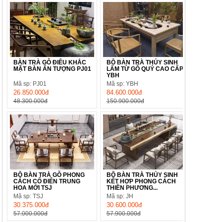
BÀN TRÀ GỖ ĐIÊU KHẮC
BỘ BÀN TRÀ THỦY SINH
MẶT BÀN ẤN TƯỢNG PJ01
LÀM TỪ GỖ QUÝ CAO CẤP
YBH
Mã sp: PJ01
Mã sp: YBH
26.850.000đ
84.600.000đ
48.300.000đ
150.900.000đ
BỘ BÀN TRÀ GỖ PHONG
BỘ BÀN TRÀ THỦY SINH
CÁCH CỔ ĐIỂN TRUNG
KẾT HỢP PHONG CÁCH
HOA MỚI TSJ
THIỀN PHƯƠNG...
Mã sp: TSJ
Mã sp: JH
30.375.000đ
30.600.000đ
57.000.000đ
57.900.000đ