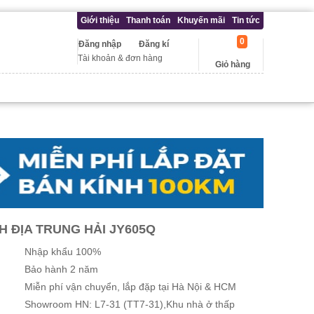
Giới thiệu
Thanh toán
Khuyến mãi
Tin tức
0
Đăng nhập
Đăng kí
Tài khoản & đơn hàng
Giỏ hàng
 ĐỊA TRUNG HẢI JY605Q
Nhập khẩu 100%
Bảo hành 2 năm
Miễn phí vận chuyển, lắp đặp tại Hà Nội & HCM
Showroom HN: L7-31 (TT7-31),Khu nhà ở thấp