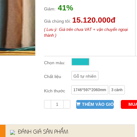
41%
Giảm:
15.120.000đ
Giá chúng tôi:
( Lưu ý: Giá trên chưa VAT + vận chuyển ngoại
thành )
Chọn màu:
Gỗ tự nhiên
Chất liệu
1746*597*2060mm
3 cánh
Kích thước
THÊM VÀO GIỎ
MUA
ĐÁNH GIÁ SẢN PHẨM