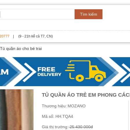
Tìm kiếm
20777
| (9 - 21h kể cả T7, CN)
Tủ quần áo cho bé trai
TỦ QUẦN ÁO TRẺ EM PHONG CÁCH
Thương hiệu:
MOZANO
Mã số:
HH.TQA4
Giá thị trường:
25.430.000đ