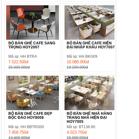
BỘ BÀN GHẾ CAFE SANG
BỘ BÀN GHẾ CAFE HIỆN
TRỌNG HOY2007
ĐẠI NHẬP KHẨU HOY7007
Mã sp: HH.BTRA
Mã sp: HH.BKG09
7.522.500đ
10.080.000đ
25.000.000đ
19.200.000đ
BỘ BÀN GHẾ CAFE ĐẸP
BỘ BÀN GHẾ NHÀ HÀNG
ĐỘC ĐÁO HOY8008
TRANG NHÃ HIỆN ĐẠI
HOY7005
Mã sp: HH.BBTRG00
Mã sp: BT138.80
7.458.750đ
4.023.750đ
13.400.000đ
15.000.000đ