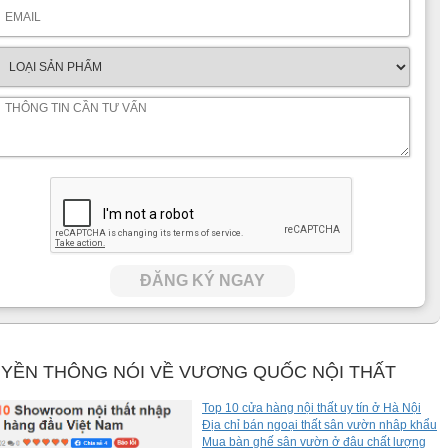
ĐĂNG KÝ NGAY
YỀN THÔNG NÓI VỀ VƯƠNG QUỐC NỘI THẤT
Top 10 cửa hàng nội thất uy tín ở Hà Nội
Địa chỉ bán ngoại thất sân vườn nhâp khẩu
Mua bàn ghế sân vườn ở đâu chất lượng