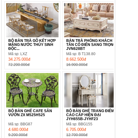
BỘ BÀN TRÀ GỖ KẾT HỢP
BÀN TRÀ PHÒNG KHÁCH
MÁNG NƯỚC THỦY SINH
TÂN CỔ ĐIỂN SANG TRỌNG
ĐỘC...
JVN628BT
Mã sp: LXZ
Mã sp: B T138.80
34.275.000đ
8.662.500đ
72.200.000đ
16.900.000đ
BỘ BÀN GHẾ CAFE SÂN
BỘ BÀN GHẾ TRANG ĐIỂM
VƯỜN ZX M525H525
CAO CẤP HIỆN ĐẠI
JYH655B-JYHF23
Mã sp: BBG87
Mã sp: BBG155
4.680.000đ
6.705.000đ
9.200.000đ
12.700.000đ