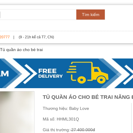
Tìm kiếm
20777
| (9 - 21h kể cả T7, CN)
Tủ quần áo cho bé trai
TỦ QUẦN ÁO CHO BÉ TRAI NĂNG
Thương hiệu:
Baby Love
Mã số:
HHML301Q
Giá thị trường:
27.400.000đ