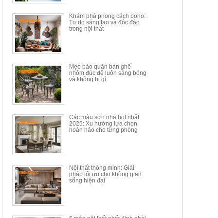
34.100.000đ
16.200.000đ
Khám phá phong cách boho:
Tự do sáng tạo và độc đáo
trong nội thất
Mẹo bảo quản bàn ghế
nhôm đúc để luôn sáng bóng
BÀN GHẾ TRANG ĐIỂM
BỘ BÀN ĂN ĐẢO MẶT ĐÁ
và không bị gỉ
THÔNG MINH HIỆN ĐẠI
PHIẾN AK3699
TÍCH HỢP SẠC...
Mã sp: HH.BTD08
Mã sp: GXD160.76
6.510.000đ
19.965.000đ
11.200.000đ
33.000.000đ
Các màu sơn nhà hot nhất
2025: Xu hướng lựa chọn
hoàn hảo cho từng phòng
Nội thất thông minh: Giải
pháp tối ưu cho không gian
sống hiện đại