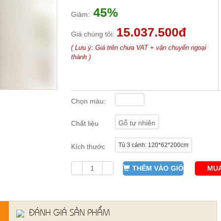
45%
Giảm:
15.037.500đ
Giá chúng tôi:
( Lưu ý: Giá trên chưa VAT + vận chuyển ngoại
thành )
Chọn màu:
Gỗ tự nhiên
Chất liệu
Tủ 3 cánh: 120*62*200cm
Kích thước
THÊM VÀO GIỎ
MUA
ĐÁNH GIÁ SẢN PHẨM