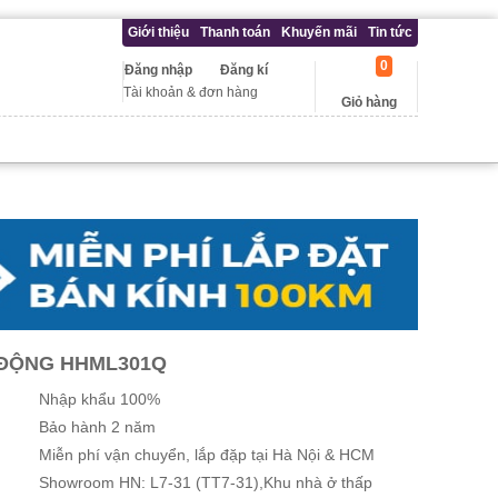
Giới thiệu
Thanh toán
Khuyến mãi
Tin tức
0
Đăng nhập
Đăng kí
Tài khoản & đơn hàng
Giỏ hàng
 ĐỘNG HHML301Q
Nhập khẩu 100%
Bảo hành 2 năm
Miễn phí vận chuyển, lắp đặp tại Hà Nội & HCM
Showroom HN: L7-31 (TT7-31),Khu nhà ở thấp