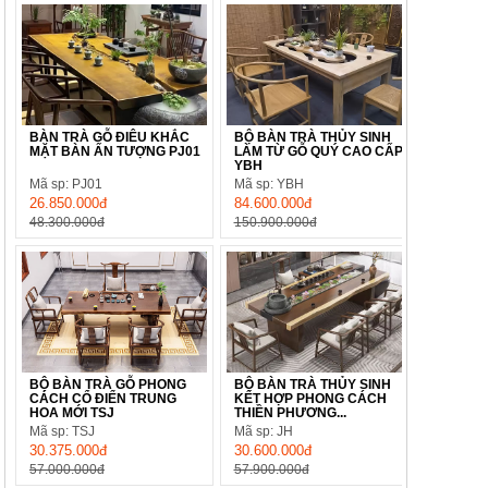
BÀN TRÀ GỖ ĐIÊU KHẮC
BỘ BÀN TRÀ THỦY SINH
MẶT BÀN ẤN TƯỢNG PJ01
LÀM TỪ GỖ QUÝ CAO CẤP
YBH
Mã sp: PJ01
Mã sp: YBH
26.850.000đ
84.600.000đ
48.300.000đ
150.900.000đ
BỘ BÀN TRÀ GỖ PHONG
BỘ BÀN TRÀ THỦY SINH
CÁCH CỔ ĐIỂN TRUNG
KẾT HỢP PHONG CÁCH
HOA MỚI TSJ
THIỀN PHƯƠNG...
Mã sp: TSJ
Mã sp: JH
30.375.000đ
30.600.000đ
57.000.000đ
57.900.000đ