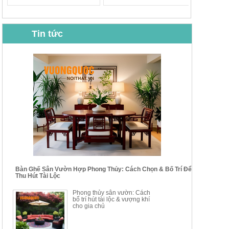
Tin tức
BỘ BÀN GHẾ CAFE NHẬP
BỘ BÀN TRÀ GỖ TỰ NHIÊN
KHẨU CAO CẤP HOY7006
PHONG CÁCH TRUNG HOA
KIỂU MỚI...
Mã sp: BT135
Mã sp: BT138.80
14.178.750đ
20.250.000đ
24.700.000đ
39.150.000đ
Bàn Ghế Sân Vườn Hợp Phong Thủy: Cách Chọn & Bố Trí Để
Thu Hút Tài Lộc
BỘ BÀN TRÀ GỖ PHONG
BỘ BÀN GHẾ CAFE KIỂU
Phong thủy sân vườn: Cách
CÁCH MỚI KẾT HỢP KHAY
DÁNG ĐƠN GIẢN HIỆN ĐẠI
bố trí hút tài lộc & vượng khí
NHÚNG TRÀ YDX
HOY8010
cho gia chủ
Mã sp: BT150.46
Mã sp: BBA90
17.617.500đ
9.217.500đ