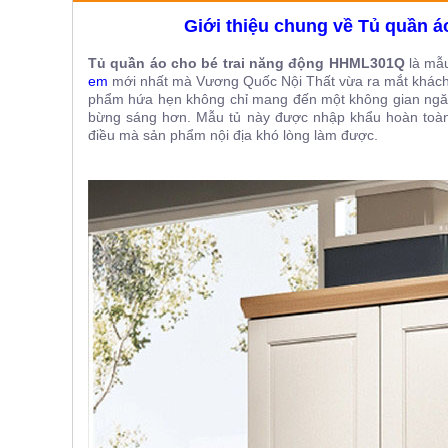
ăn,
Giới thiệu chung về Tủ quần 
ghế
ăn,
kệ
Tủ quần áo cho bé trai năng động HHML301Q
là mẫ
bếp
em
mới nhất mà Vương Quốc Nội Thất vừa ra mắt khách 
phẩm hứa hẹn không chỉ mang đến một không gian ngă
Nội
bừng sáng hơn. Mẫu tủ này được nhập khẩu hoàn toàn,
Thất
điều mà sản phẩm nội địa khó lòng làm được.
Ban
Công,
Vườn
Bàn
ghế
ban
công,
xích
đu,
ghế...
Phụ
Kiện
Trang
Trí
Cây
cảnh