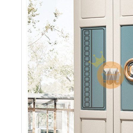
, đồ
trang
trí
Nội
Thất
Nhà
Hàng
Nội
Thất
Nhà
Hàng