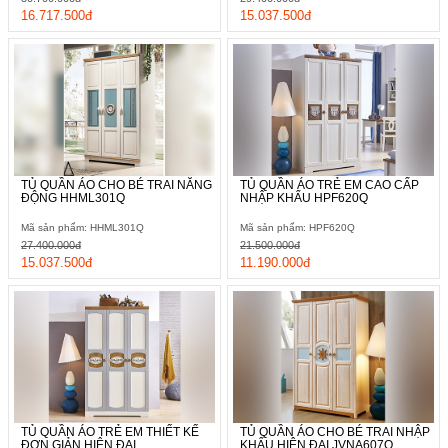
16.717.500đ
15.037.500đ
TỦ QUẦN ÁO CHO BÉ TRAI NĂNG
TỦ QUẦN ÁO TRẺ EM CAO CẤP
ĐỘNG HHML301Q
NHẬP KHẨU HPF620Q
Mã sản phẩm: HHML301Q
Mã sản phẩm: HPF620Q
27.400.000đ
21.500.000đ
15.037.500đ
11.190.000đ
TỦ QUẦN ÁO TRẺ EM THIẾT KẾ
TỦ QUẦN ÁO CHO BÉ TRAI NHẬP
ĐƠN GIẢN HIỆN ĐẠI...
KHẨU HIỆN ĐẠI JVNA607Q