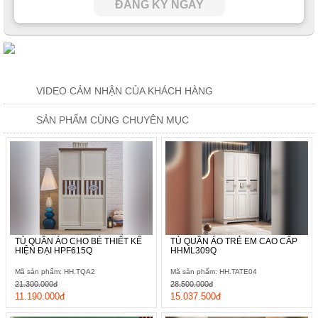
ĐĂNG KÝ NGAY
Dù chỉ là chi tiết rất nhỏ nhưng cũng đủ nói đên về sự tỉ mỉ, cẩn
trọng trong quá trình thiết kế mẫu nội thất này. Theo đó, phần
gờ tủ trên cùng được thiết kế rộng ra hơn so với kích thước
tổng thể đôi chút. Nhờ đó mà chúng hạn chế tối đa bụi bẩn từ
bên trên rơi vào phía trong bám lên bề mặt cũng như quần áo
của các bé.
VIDEO CẢM NHẬN CỦA KHÁCH HÀNG
SẢN PHẨM CÙNG CHUYÊN MỤC
TỦ QUẦN ÁO CHO BÉ THIẾT KẾ
TỦ QUẦN ÁO TRẺ EM CAO CẤP
HIỆN ĐẠI HPF615Q
HHML309Q
Mã sản phẩm: HH.TQA2
Mã sản phẩm: HH.TATE04
21.300.000đ
28.500.000đ
11.190.000đ
15.037.500đ