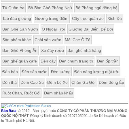
Tủ Quần Áo
Bộ Bàn Ghế Phòng Ngủ
Bộ Phòng ngủ đồng bộ
Tab đầu giường
Gương trang điểm
Cây treo quần áo
Xích Đu
Bàn Ghế Sân Vườn
Ô Ngoài Trời
Giường Bãi Biển, Bể Bơi
Sản phẩm khác
Chòi sân vườn
Mái Che Ô Tô
Bàn Ghế Phòng Ăn
Xe đẩy rượu
Bàn ghế nhà hàng
Bàn ghế quán cafe
Đèn cây
Đèn chùm trang trí
Đèn ốp trần
Đèn bàn
Đèn sân vườn
Đèn tường
Đèn năng lượng mặt trời
Đèn thả
Đệm Cao Su
Đệm Lò Xo
Chăn Ga Gối
Đệm Bông Ép
Ruột Chăn, Ruột Gối
Đệm nhập khẩu
Bản Bata
© 2012 - Bản quyền của
CÔNG TY CỔ PHẦN THƯƠNG MẠI VƯƠNG
QUỐC NỘI THẤT
. Đăng ký Kinh doanh số 0107105291 do Sở Kế hoạch và Đầu
tư Thành phố Hà Nội.