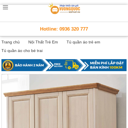
Trang
chủ
Nội
Hotline: 0936 320 777
Thất
Thông
Trang chủ
Nội Thất Trẻ Em
Tủ quần áo trẻ em
Minh
Nội
Tủ quần áo cho bé trai
thất
thông
minh
Nội
Thất
Trẻ
Em
Giường
tầng,
bàn
học, tủ
sách
Nội