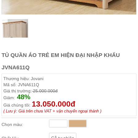
ăn,
ghế
ăn,
kệ
bếp
Nội
Thất
Ban
Công,
TỦ QUẦN ÁO TRẺ EM HIỆN ĐẠI NHẬP KHẨU
Vườn
JVNA611Q
Bàn
ghế
ban
Thương hiệu:
Jovani
công,
Mã số:
JVNA611Q
xích
đu,
Giá thị trường:
25.000.000đ
ghế...
48%
Giảm:
13.050.000đ
Giá chúng tôi:
Phụ
( Lưu ý: Giá trên chưa VAT + vận chuyển ngoại thành )
Kiện
Trang
Chọn màu:
Trí
Cây
Gỗ tự nhiên
cảnh