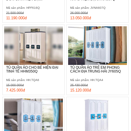
Mã sản phẩm: HPF616Q
Mã sản phẩm: JVNA607Q
21.500.000đ
26.000.000đ
11.190.000đ
13.050.000đ
TỦ QUẦN ÁO CHO BÉ HIỆN ĐẠI
TỦ QUẦN ÁO TRẺ EM PHONG
TINH TẾ HHM350Q
CÁCH ĐỊA TRUNG HẢI JY605Q
Mã sản phẩm: HH.TQA6
Mã sản phẩm: HH.TQA4
15.000.000đ
25.430.000đ
7.425.000đ
15.120.000đ