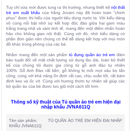
Tuy chỉ vừa mới được tung ra thị trường, nhưng thiết kế
nội thất
trẻ em xuất khẩu
của hãng Jovani này đã hoàn toàn "chinh
phục" được thị hiếu của người tiêu dùng nước ta. Với kiểu dáng
vô cùng nổi bật nhờ sự kết hợp độc đáo giữa hai gam màu
trắng trang nhã và xám tinh tế, mang đến một điểm nhấn hoàn
hảo cho không gian nội thất. Cùng với đó, nhờ kiểu dáng có
phần đơn giản nên chúng có thể dễ dàng kết hợp với mọi món
đồ khác trong phòng của các bé.
Nhằm mang đến một sản phẩm
tủ đựng quần áo trẻ em
đảm
bảo tuyệt đối về mặt chất lượng sử dụng lâu dài, toàn bộ thiết
kế của chúng tôi được gia công từ gỗ anh đào tự nhiên
100%. Gỗ Anh Đào rất bền, gỗ không bị mối mọt sâu bọ tấn
công, cùng với khả năng ổn định rất cao, chịu xoắn tốt, rất bám
đinh keo và ốc vít. Cùng với hương thơm tự nhiên sẽ giúp các
bộ quần áo của bé được lưu giữ một cách tốt hơn.
Thông số kỹ thuật của Tủ quần áo trẻ em hiện đại
nhập khẩu JVNA611Q
Tên sản phẩm: TỦ QUẦN ÁO TRẺ EM HIỆN ĐẠI NHẬP
KHẨU JVNA611Q