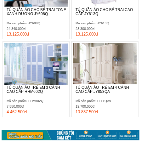
TỦ QUẦN ÁO CHO BÉ TRAI TONE
TỦ QUẦN ÁO CHO BÉ TRAI CAO
XANH DƯƠNG JY608Q
CẤP JY613Q
Mã sản phẩm: JY608Q
Mã sản phẩm: JY613Q
24.340.000đ
23.300.000đ
13.125.000đ
13.125.000đ
TỦ QUẦN ÁO TRẺ EM 3 CÁNH
TỦ QUẦN ÁO TRẺ EM 4 CÁNH
CAO CẤP HHM602Q
CAO CẤP JY853QA
Mã sản phẩm: HHM602Q
Mã sản phẩm: HH.TQA5
7.550.000đ
19.700.000đ
4.462.500đ
10.837.500đ