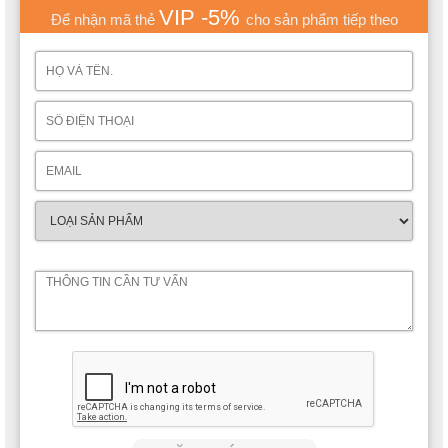
VIP -5%
Để nhận mã thẻ
cho sản phẩm tiếp theo