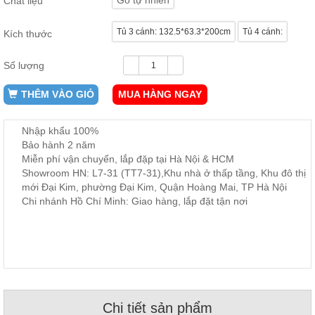
Chất liệu
, đồ
trang
trí
Tủ 3 cánh: 132.5*63.3*200cm
Tủ 4 cánh:
Kích thước
Nội
Số lượng
Thất
Nhà
THÊM VÀO GIỎ
MUA HÀNG NGAY
Hàng
Nội
Thất
Nhập khẩu 100%
Nhà
Bảo hành 2 năm
Hàng
Miễn phí vận chuyển, lắp đặp tại Hà Nội & HCM
Showroom HN: L7-31 (TT7-31),Khu nhà ở thấp tầng, Khu đô thị
mới Đại Kim, phường Đại Kim, Quận Hoàng Mai, TP Hà Nội
Chi nhánh Hồ Chí Minh: Giao hàng, lắp đặt tận nơi
Chi tiết sản phẩm