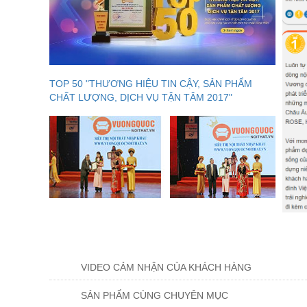
TOP 50 "THƯƠNG HIỆU TIN CẬY, SẢN PHẨM
CHẤT LƯỢNG, DỊCH VỤ TẬN TÂM 2017"
VIDEO CẢM NHẬN CỦA KHÁCH HÀNG
SẢN PHẨM CÙNG CHUYÊN MỤC