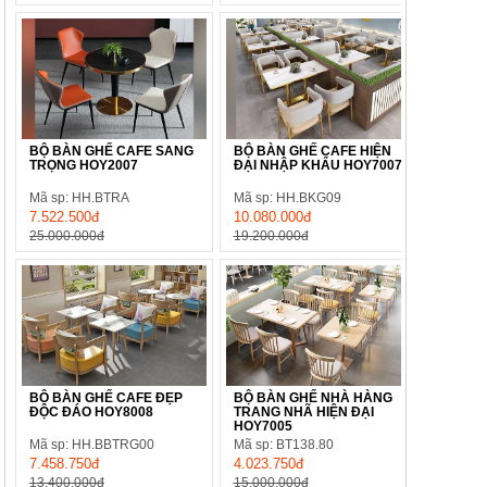
BỘ BÀN GHẾ CAFE SANG
BỘ BÀN GHẾ CAFE HIỆN
TRỌNG HOY2007
ĐẠI NHẬP KHẨU HOY7007
Mã sp: HH.BTRA
Mã sp: HH.BKG09
7.522.500đ
10.080.000đ
25.000.000đ
19.200.000đ
BỘ BÀN GHẾ CAFE ĐẸP
BỘ BÀN GHẾ NHÀ HÀNG
ĐỘC ĐÁO HOY8008
TRANG NHÃ HIỆN ĐẠI
HOY7005
Mã sp: HH.BBTRG00
Mã sp: BT138.80
7.458.750đ
4.023.750đ
13.400.000đ
15.000.000đ