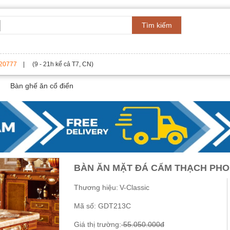
Tìm kiếm
20777
| (9 - 21h kể cả T7, CN)
Bàn ghế ăn cổ điển
BÀN ĂN MẶT ĐÁ CẨM THẠCH PHO
Thương hiệu:
V-Classic
Mã số:
GDT213C
Giá thị trường:
55.050.000đ