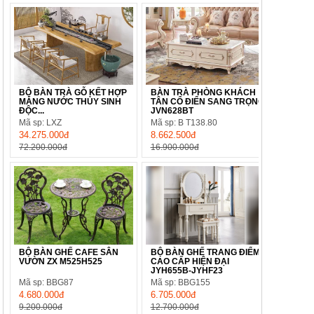
BỘ BÀN TRÀ GỖ KẾT HỢP
BÀN TRÀ PHÒNG KHÁCH
MÁNG NƯỚC THỦY SINH
TÂN CỔ ĐIỂN SANG TRỌNG
ĐỘC...
JVN628BT
Mã sp: LXZ
Mã sp: B T138.80
34.275.000đ
8.662.500đ
72.200.000đ
16.900.000đ
BỘ BÀN GHẾ CAFE SÂN
BỘ BÀN GHẾ TRANG ĐIỂM
VƯỜN ZX M525H525
CAO CẤP HIỆN ĐẠI
JYH655B-JYHF23
Mã sp: BBG87
Mã sp: BBG155
4.680.000đ
6.705.000đ
9.200.000đ
12.700.000đ