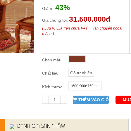
43%
Giảm:
31.500.000đ
Giá chúng tôi:
( Lưu ý: Giá trên chưa VAT + vận chuyển ngoại
thành )
Chọn màu:
Gỗ tự nhiên
Chất liệu
1600*900*760mm
Kích thước
THÊM VÀO GIỎ
MUA
ĐÁNH GIÁ SẢN PHẨM