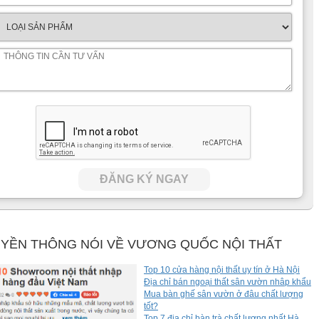
ĐĂNG KÝ NGAY
YỀN THÔNG NÓI VỀ VƯƠNG QUỐC NỘI THẤT
Top 10 cửa hàng nội thất uy tín ở Hà Nội
Địa chỉ bán ngoại thất sân vườn nhâp khẩu
Mua bàn ghế sân vườn ở đâu chất lượng
tốt?
Top 7 địa chỉ bàn trà chất lượng nhất Hà