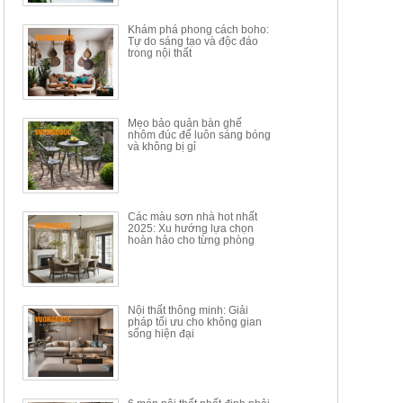
34.100.000đ
16.200.000đ
Khám phá phong cách boho:
Tự do sáng tạo và độc đáo
trong nội thất
Mẹo bảo quản bàn ghế
nhôm đúc để luôn sáng bóng
BÀN GHẾ TRANG ĐIỂM
BỘ BÀN ĂN ĐẢO MẶT ĐÁ
và không bị gỉ
THÔNG MINH HIỆN ĐẠI
PHIẾN AK3699
TÍCH HỢP SẠC...
Mã sp: HH.BTD08
Mã sp: GXD160.76
6.510.000đ
19.965.000đ
11.200.000đ
33.000.000đ
Các màu sơn nhà hot nhất
2025: Xu hướng lựa chọn
hoàn hảo cho từng phòng
Nội thất thông minh: Giải
pháp tối ưu cho không gian
sống hiện đại