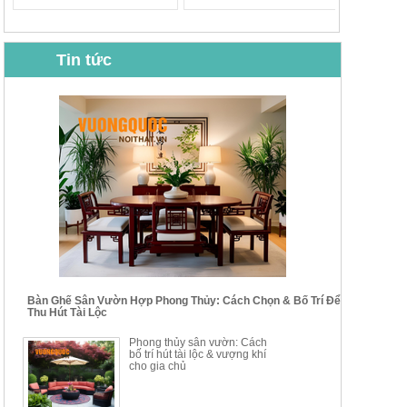
Tin tức
BỘ BÀN GHẾ CAFE NHẬP
BỘ BÀN TRÀ GỖ TỰ NHIÊN
KHẨU CAO CẤP HOY7006
PHONG CÁCH TRUNG HOA
KIỂU MỚI...
Mã sp: BT135
Mã sp: BT138.80
14.178.750đ
20.250.000đ
24.700.000đ
39.150.000đ
Bàn Ghế Sân Vườn Hợp Phong Thủy: Cách Chọn & Bố Trí Để
Thu Hút Tài Lộc
BỘ BÀN TRÀ GỖ PHONG
BỘ BÀN GHẾ CAFE KIỂU
Phong thủy sân vườn: Cách
CÁCH MỚI KẾT HỢP KHAY
DÁNG ĐƠN GIẢN HIỆN ĐẠI
bố trí hút tài lộc & vượng khí
NHÚNG TRÀ YDX
HOY8010
cho gia chủ
Mã sp: BT150.46
Mã sp: BBA90
17.617.500đ
9.217.500đ