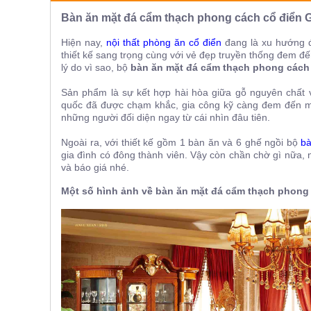
ăn,
Bàn ăn mặt đá cẩm thạch phong cách cổ điển
ghế
ăn,
kệ
Hiện nay,
nội thất phòng ăn cổ điển
đang là xu hướng đ
bếp
thiết kế sang trọng cùng với vẻ đẹp truyền thống đem đ
lý do vì sao, bộ
bàn ăn mặt đá cẩm thạch phong cách
Nội
Thất
Sản phẩm là sự kết hợp hài hòa giữa
gỗ nguyên chất 
quốc đã được chạm khắc, gia công kỹ càng đem đến 
Ban
những người đối diện ngay từ cái nhìn đâu tiên.
Công,
Vườn
Ngoài ra, với thiết kế gồm 1 bàn ăn và 6 ghế ngồi bộ
bà
Bàn
gia đình có đông thành viên. Vậy còn chần chờ gì nữa, n
ghế
và báo giá nhé.
ban
công,
Một số hình ảnh về bàn ăn mặt đá cẩm thạch phong
xích
đu,
ghế...
Phụ
Kiện
Trang
Trí
Cây
cảnh