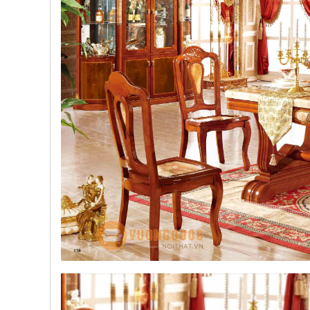
, đồ
trang
trí
Nội
Thất
Nhà
Hàng
Nội
Thất
Nhà
Hàng