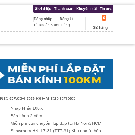
Giới thiệu
Thanh toán
Khuyến mãi
Tin tức
0
Đăng nhập
Đăng kí
Tài khoản & đơn hàng
Giỏ hàng
NG CÁCH CỔ ĐIỂN GDT213C
Nhập khẩu 100%
Bảo hành 2 năm
Miễn phí vận chuyển, lắp đặp tại Hà Nội & HCM
Showroom HN: L7-31 (TT7-31),Khu nhà ở thấp