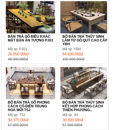
BÀN TRÀ GỖ ĐIÊU KHẮC
BỘ BÀN TRÀ THỦY SINH
MẶT BÀN ẤN TƯỢNG PJ01
LÀM TỪ GỖ QUÝ CAO CẤP
YBH
Mã sp: PJ01
Mã sp: YBH
26.850.000đ
84.600.000đ
48.300.000đ
150.900.000đ
BỘ BÀN TRÀ GỖ PHONG
BỘ BÀN TRÀ THỦY SINH
CÁCH CỔ ĐIỂN TRUNG
KẾT HỢP PHONG CÁCH
HOA MỚI TSJ
THIỀN PHƯƠNG...
Mã sp: TSJ
Mã sp: JH
30.375.000đ
30.600.000đ
57.000.000đ
57.900.000đ