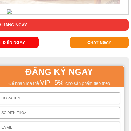
 HÀNG NGAY
I ĐIỆN NGAY
CHAT NGAY
ĐĂNG KÝ NGAY
VIP -5%
Để nhận mã thẻ
cho sản phẩm tiếp theo