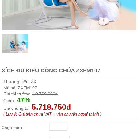
Thất
Phòng
Khách
Sofa,
tủ
rượu,
Bàn
trà...
Nội
Thất
Phòng
XÍCH ĐU KIỂU CÔNG CHÚA ZXFM107
Ngủ
Giường
Thương hiệu:
ZX
ngủ, tủ
Mã số:
ZXFM107
áo, bàn
Giá thị trường:
10.750.000đ
trang
47%
điểm
Giảm:
5.718.750đ
Giá chúng tôi:
Nội
( Lưu ý: Giá trên chưa VAT + vận chuyển ngoại thành )
Thất
Phòng
Chọn màu:
Ăn
Bàn