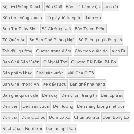
Kệ Tivi Phòng Khách
Bàn Ghế
Bàn, Tủ Làm Việc
Lò sưởi
Bàn trà phòng khách
Tủ giầy, tủ trang trí
Tủ rượu
Bàn Trà Thủy Sinh
Bộ Giường Ngủ
Bàn Trang Điểm
Tủ Quần Áo
Bộ Bàn Ghế Phòng Ngủ
Bộ Phòng ngủ đồng bộ
Tab đầu giường
Gương trang điểm
Cây treo quần áo
Xích Đu
Bàn Ghế Sân Vườn
Ô Ngoài Trời
Giường Bãi Biển, Bể Bơi
Sản phẩm khác
Chòi sân vườn
Mái Che Ô Tô
Bàn Ghế Phòng Ăn
Xe đẩy rượu
Bàn ghế nhà hàng
Bàn ghế quán cafe
Đèn cây
Đèn chùm trang trí
Đèn ốp trần
Đèn bàn
Đèn sân vườn
Đèn tường
Đèn năng lượng mặt trời
Đèn thả
Đệm Cao Su
Đệm Lò Xo
Chăn Ga Gối
Đệm Bông Ép
Ruột Chăn, Ruột Gối
Đệm nhập khẩu