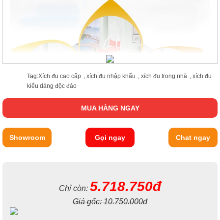
Tag:
Xích đu cao cấp
,
xích đu nhập khẩu
,
xích đu trong nhà
,
xích đu
kiểu dáng độc đáo
MUA HÀNG NGAY
Showroom
Gọi ngay
Chat ngay
5.718.750đ
Chỉ còn:
Giá gốc:
10.750.000đ