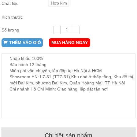
Hợp kim
Chất liệu
ăn,
ghế
ăn,
Kích thước
kệ
bếp
Số lượng
Nội
Thất
THÊM VÀO GIỎ
MUA HÀNG NGAY
Ban
Công,
Nhập khẩu 100%
Vườn
Bảo hành 12 tháng
Bàn
Miễn phí vận chuyển, lắp đặp tại Hà Nội & HCM
ghế
ban
Showroom HN: L7-31 (TT7-31),Khu nhà ở thấp tầng, Khu đô thị
công,
mới Đại Kim, phường Đại Kim, Quận Hoàng Mai, TP Hà Nội
xích
Chi nhánh Hồ Chí Minh: Giao hàng, lắp đặt tận nơi
đu,
ghế...
Phụ
Kiện
Trang
Trí
Cây
Chi tiết sản phẩm
cảnh