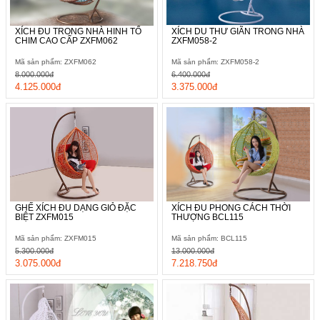
XÍCH ĐU TRONG NHÀ HINH TỔ
XÍCH DU THƯ GIÃN TRONG NHÀ
CHIM CAO CẤP ZXFM062
ZXFM058-2
Mã sản phẩm: ZXFM062
Mã sản phẩm: ZXFM058-2
8.000.000đ
6.400.000đ
4.125.000đ
3.375.000đ
GHẾ XÍCH ĐU DẠNG GIỎ ĐẶC
XÍCH ĐU PHONG CÁCH THỜI
BIỆT ZXFM015
THƯỢNG BCL115
Mã sản phẩm: ZXFM015
Mã sản phẩm: BCL115
5.300.000đ
13.000.000đ
3.075.000đ
7.218.750đ