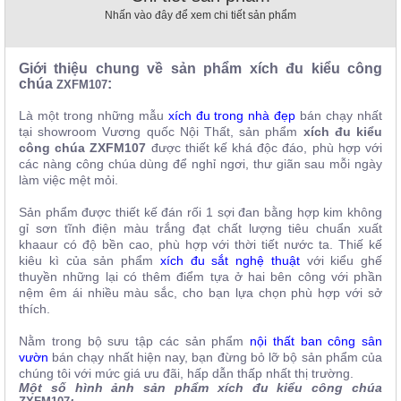
, đồ
Nhấn vào đây để xem chi tiết sản phẩm
trang
trí
Giới thiệu chung về sản phẩm xích đu kiểu công
Nội
chúa
:
ZXFM107
Thất
Nhà
Là một trong những mẫu
xích đu trong nhà đẹp
bán chạy nhất
tại showroom Vương quốc Nội Thất, sản phẩm
xích đu kiểu
Hàng
công chúa ZXFM107
được thiết kế khá độc đáo, phù hợp với
Nội
các nàng công chúa dùng để nghỉ ngơi, thư giãn sau mỗi ngày
Thất
Nhà
làm việc mệt mỏi.
Hàng
Sản phẩm được thiết kế đán rối 1 sợi đan bằng hợp kim không
gỉ sơn tĩnh điện màu trắng đạt chất lượng tiêu chuẩn xuất
khaaur có độ bền cao, phù hợp với thời tiết nước ta. Thiế kế
kiêu kì của sản phẩm
xích đu sắt nghệ thuật
với kiểu ghế
thuyền những lại có thêm điểm tựa ở hai bên công với phần
nệm êm ái nhiều màu sắc, cho bạn lựa chọn phù hợp với sở
thích.
Nằm trong bộ sưu tập các sản phẩm
nội thất ban công sân
vườn
bán chạy nhất hiện nay, bạn đừng bỏ lỡ bộ sản phẩm của
chúng tôi với mức giá ưu đãi, hấp dẫn thấp nhất thị trường.
Một số hình ảnh sản phẩm xích đu kiểu công chúa
: