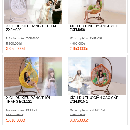
XÍCH ĐU KIỂU DÁNG TỔ CHIM
XÍCH ĐU HÌNH BÁN NGUYỆT
ZXFM020
ZXFM058
Mã sản phẩm: ZXFM020
Mã sản phẩm: ZXFM058
5.600.000đ
4.900.000đ
3.075.000đ
2.850.000đ
XÍCH ĐU KIỂU DÁNG THỜI
XÍCH ĐU THƯ GIÃN CAO CẤP
TRANG BCL121
ZXFM015-1
Mã sản phẩm: BCL121
Mã sản phẩm: ZXFM015-1
11.150.000đ
6.000.000đ
5.610.000đ
3.075.000đ