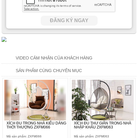
ĐĂNG KÝ NGAY
VIDEO CẢM NHẬN CỦA KHÁCH HÀNG
SẢN PHẨM CÙNG CHUYÊN MỤC
XÍCH ĐU TRONG NHÀ KIỂU DÁNG
XÍCH ĐU THƯ GIÃN TRONG NHÀ
THỜI THƯỢNG ZXFM066
NHẬP KHẨU ZXFM063
Mã sản phẩm: ZXFM066
Mã sản phẩm: ZXFM063