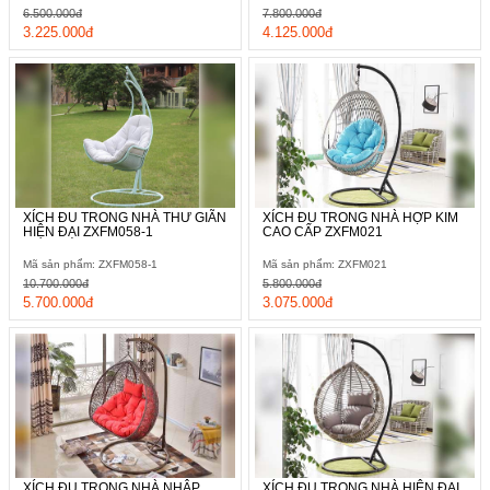
6.500.000đ
7.800.000đ
3.225.000đ
4.125.000đ
XÍCH ĐU TRONG NHÀ THƯ GIÃN
XÍCH ĐU TRONG NHÀ HỢP KIM
HIỆN ĐẠI ZXFM058-1
CAO CẤP ZXFM021
Mã sản phẩm: ZXFM058-1
Mã sản phẩm: ZXFM021
10.700.000đ
5.800.000đ
5.700.000đ
3.075.000đ
XÍCH ĐU TRONG NHÀ NHẬP
XÍCH ĐU TRONG NHÀ HIỆN ĐẠI