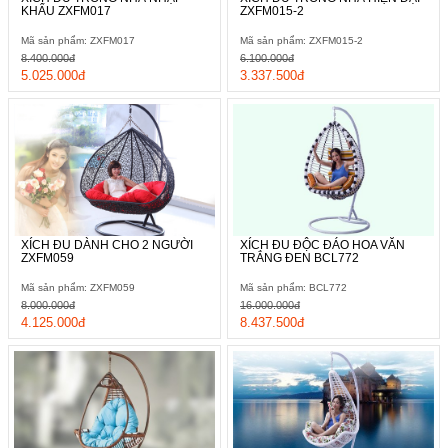
KHẨU ZXFM017
ZXFM015-2
Mã sản phẩm: ZXFM017
Mã sản phẩm: ZXFM015-2
8.400.000đ
6.100.000đ
5.025.000đ
3.337.500đ
XÍCH ĐU DÀNH CHO 2 NGƯỜI
XÍCH ĐU ĐỘC ĐÁO HOA VĂN
ZXFM059
TRẮNG ĐEN BCL772
Mã sản phẩm: ZXFM059
Mã sản phẩm: BCL772
8.000.000đ
16.000.000đ
4.125.000đ
8.437.500đ