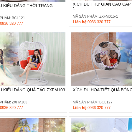
XÍCH ĐU THƯ GIÃN CAO CẤP
U KIỂU DÁNG THỜI TRANG
1
1
MÃ SẢN PHẨM: ZXFM015-1
PHẨM: BCL121
Liên hệ:
0936 320 777
0936 320 777
U KIỂU DÁNG QUẢ TÁO ZXFM103
XÍCH ĐU HỌA TIẾT QUẢ BÓN
 PHẨM: ZXFM103
MÃ SẢN PHẨM: BCL127
0936 320 777
Liên hệ:
0936 320 777