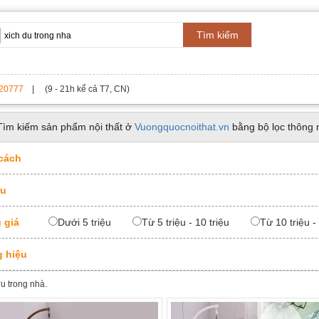
Tìm kiếm
20777
| (9 - 21h kể cả T7, CN)
Tìm kiếm sản phẩm nội thất ở
Vuongquocnoithat.vn
bằng bộ lọc thông 
cách
ệu
 giá
Dưới 5 triệu
Từ 5 triệu - 10 triệu
Từ 10 triệu -
 hiệu
đu trong nhà.