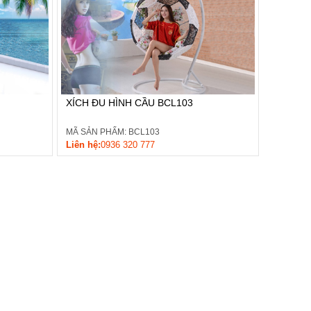
XÍCH ĐU HÌNH CẦU BCL103
MÃ SẢN PHẨM: BCL103
Liên hệ:
0936 320 777