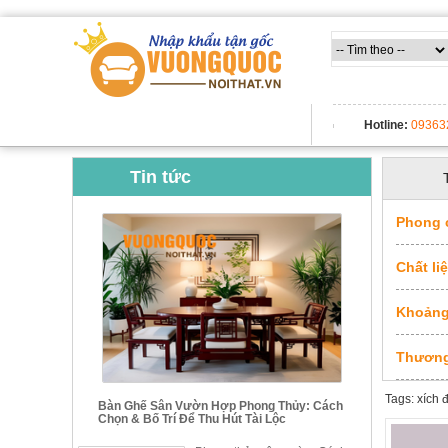
Trang
chủ
Nội
Thất
TẤT CẢ DANH MỤC
Hotline:
09363
Thông
Minh
Nội
Tin tức
thất
thông
minh
Phong 
Nội
Chất li
Thất
Trẻ
Khoảng
Em
Giường
tầng,
Thương
bàn
học, tủ
Tags: xích 
sách
Bàn Ghế Sân Vườn Hợp Phong Thủy: Cách
Chọn & Bố Trí Để Thu Hút Tài Lộc
Nội