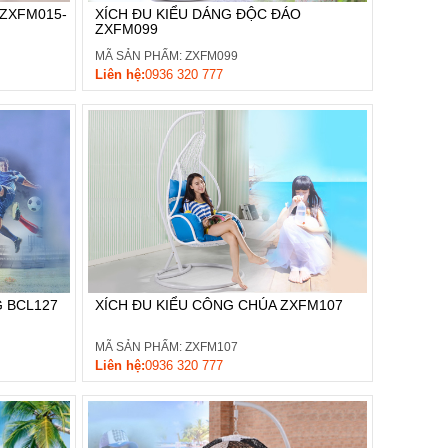
 ZXFM015-
XÍCH ĐU KIỂU DÁNG ĐỘC ĐÁO
ZXFM099
MÃ SẢN PHẨM: ZXFM099
Liên hệ:
0936 320 777
G BCL127
XÍCH ĐU KIỂU CÔNG CHÚA ZXFM107
MÃ SẢN PHẨM: ZXFM107
Liên hệ:
0936 320 777