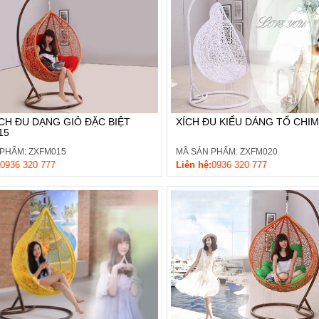
XÍCH ĐU KIỂU DÁNG TỔ CHI
CH ĐU DẠNG GIỎ ĐẶC BIỆT
15
MÃ SẢN PHẨM: ZXFM020
 PHẨM: ZXFM015
Liên hệ:
0936 320 777
0936 320 777