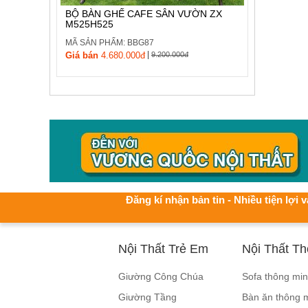
BỘ BÀN GHẾ CAFE SÂN VƯỜN ZX
M525H525
MÃ SẢN PHẨM: BBG87
|
Giá bán
4.680.000đ
9.200.000đ
Đăng kí nhận bản tin - Nhiều tiện lợi v
Nội Thất Trẻ Em
Nội Thất T
Giường Công Chúa
Sofa thông mi
Giường Tầng
Bàn ăn thông 