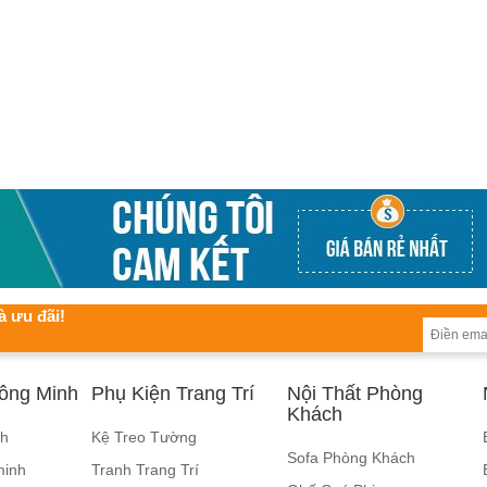
à ưu đãi!
hông Minh
Phụ Kiện Trang Trí
Nội Thất Phòng
Khách
nh
Kệ Treo Tường
Sofa Phòng Khách
minh
Tranh Trang Trí