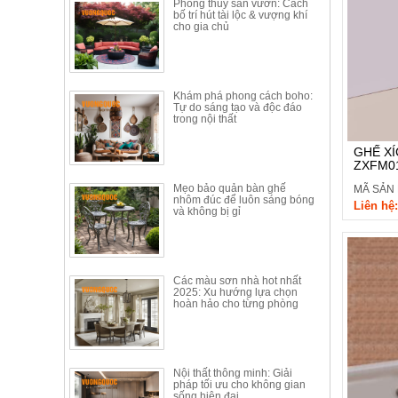
Phong thủy sân vườn: Cách
Thất
bố trí hút tài lộc & vượng khí
cho gia chủ
Phòng
Khách
Sofa,
tủ
rượu,
Khám phá phong cách boho:
Tự do sáng tạo và độc đáo
Bàn
trong nội thất
trà...
GHẾ XÍ
Nội
ZXFM0
Thất
Mẹo bảo quản bàn ghế
MÃ SẢN
Phòng
nhôm đúc để luôn sáng bóng
Liên hệ:
và không bị gỉ
Ngủ
Giường
ngủ, tủ
áo, bàn
trang
Các màu sơn nhà hot nhất
điểm
2025: Xu hướng lựa chọn
hoàn hảo cho từng phòng
Nội
Thất
Phòng
Nội thất thông minh: Giải
Ăn
pháp tối ưu cho không gian
Bàn
sống hiện đại