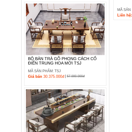
MÃ SẢN 
Liên hệ:
BỘ BÀN TRÀ GỖ PHONG CÁCH CỔ
ĐIỂN TRUNG HOA MỚI TSJ
MÃ SẢN PHẨM: TSJ
|
Giá bán
30.375.000đ
57.000.000đ