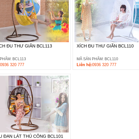
CH ĐU THƯ GIÃN BCL113
XÍCH ĐU THƯ GIÃN BCL110
PHẨM: BCL113
MÃ SẢN PHẨM: BCL110
0936 320 777
Liên hệ:
0936 320 777
U ĐAN LÁT THỦ CÔNG BCL101