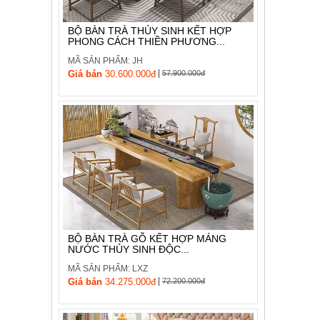
BỘ BÀN TRÀ THỦY SINH KẾT HỢP
PHONG CÁCH THIỀN PHƯƠNG...
MÃ SẢN PHẨM: JH
|
Giá bán
30.600.000đ
57.900.000đ
BỘ BÀN TRÀ GỖ KẾT HỢP MÁNG
NƯỚC THỦY SINH ĐỘC...
MÃ SẢN PHẨM: LXZ
|
Giá bán
34.275.000đ
72.200.000đ