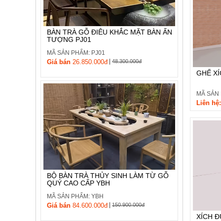
, đồ
trang
trí
BÀN TRÀ GỖ ĐIÊU KHẮC MẶT BÀN ẤN
TƯỢNG PJ01
Nội
Thất
MÃ SẢN PHẨM: PJ01
|
Nhà
Giá bán
26.850.000đ
48.300.000đ
Hàng
GHẾ XÍ
Nội
Thất
MÃ SẢN 
Nhà
Liên hệ:
Hàng
BỘ BÀN TRÀ THỦY SINH LÀM TỪ GỖ
QUÝ CAO CẤP YBH
MÃ SẢN PHẨM: YBH
|
Giá bán
84.600.000đ
150.900.000đ
XÍCH Đ