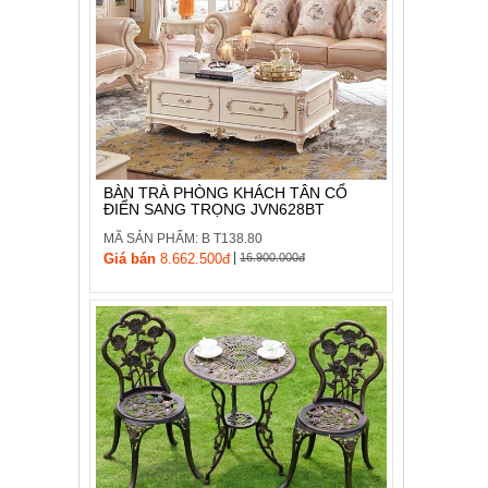
BÀN TRÀ PHÒNG KHÁCH TÂN CỔ
ĐIỂN SANG TRỌNG JVN628BT
MÃ SẢN PHẨM: B T138.80
|
Giá bán
8.662.500đ
16.900.000đ