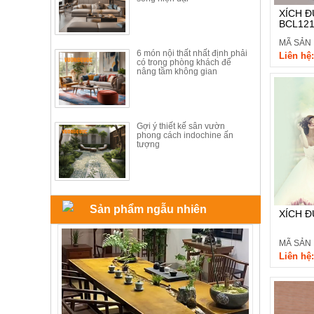
ăn,
XÍCH Đ
ghế
BCL12
ăn,
kệ
MÃ SẢN 
bếp
6 món nội thất nhất định phải
Liên hệ:
có trong phòng khách để
nâng tầm không gian
Nội
Thất
Ban
Công,
Gợi ý thiết kế sân vườn
phong cách indochine ấn
Vườn
tượng
Bàn
ghế
ban
công,
xích
đu,
Sản phẩm ngẫu nhiên
XÍCH Đ
ghế...
Phụ
MÃ SẢN
Liên hệ:
Kiện
Trang
Trí
Cây
cảnh