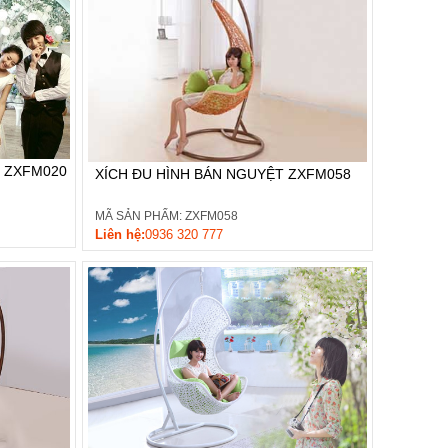
M ZXFM020
XÍCH ĐU HÌNH BÁN NGUYỆT ZXFM058
MÃ SẢN PHẨM: ZXFM058
Liên hệ:
0936 320 777