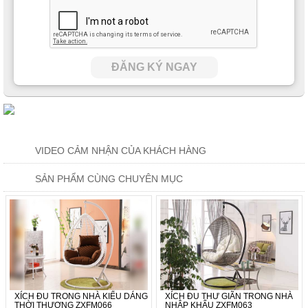
ĐĂNG KÝ NGAY
VIDEO CẢM NHẬN CỦA KHÁCH HÀNG
SẢN PHẨM CÙNG CHUYÊN MỤC
XÍCH ĐU TRONG NHÀ KIỂU DÁNG
XÍCH ĐU THƯ GIÃN TRONG NHÀ
THỜI THƯỢNG ZXFM066
NHẬP KHẨU ZXFM063