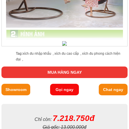
Tag:
xích đu nhập khẩu
,
xích đu cao cấp
,
xích đu phong cách hiện
đại
,
MUA HÀNG NGAY
Showroom
Gọi ngay
Chat ngay
7.218.750đ
Chỉ còn:
Giá gốc:
13.000.000đ