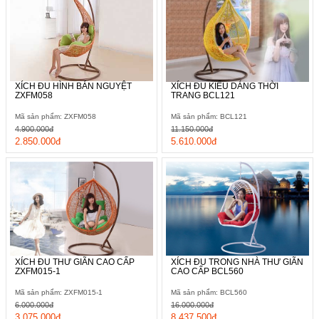
XÍCH ĐU HÌNH BÁN NGUYỆT
XÍCH ĐU KIỂU DÁNG THỜI
ZXFM058
TRANG BCL121
Mã sản phẩm: ZXFM058
Mã sản phẩm: BCL121
4.900.000đ
11.150.000đ
2.850.000đ
5.610.000đ
XÍCH ĐU THƯ GIÃN CAO CẤP
XÍCH ĐU TRONG NHÀ THƯ GIÃN
ZXFM015-1
CAO CẤP BCL560
Mã sản phẩm: ZXFM015-1
Mã sản phẩm: BCL560
6.000.000đ
16.000.000đ
3.075.000đ
8.437.500đ