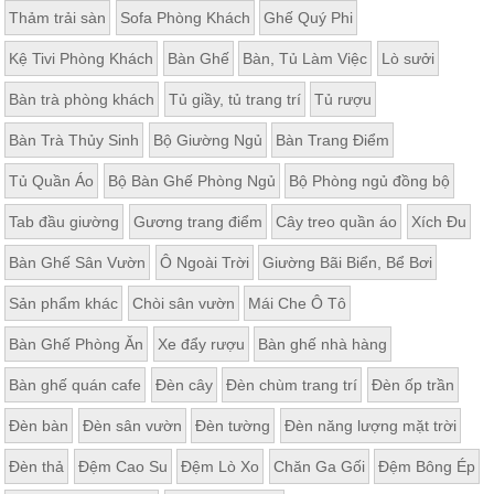
Thảm trải sàn
Sofa Phòng Khách
Ghế Quý Phi
Kệ Tivi Phòng Khách
Bàn Ghế
Bàn, Tủ Làm Việc
Lò sưởi
Bàn trà phòng khách
Tủ giầy, tủ trang trí
Tủ rượu
Bàn Trà Thủy Sinh
Bộ Giường Ngủ
Bàn Trang Điểm
Tủ Quần Áo
Bộ Bàn Ghế Phòng Ngủ
Bộ Phòng ngủ đồng bộ
Tab đầu giường
Gương trang điểm
Cây treo quần áo
Xích Đu
Bàn Ghế Sân Vườn
Ô Ngoài Trời
Giường Bãi Biển, Bể Bơi
Sản phẩm khác
Chòi sân vườn
Mái Che Ô Tô
Bàn Ghế Phòng Ăn
Xe đẩy rượu
Bàn ghế nhà hàng
Bàn ghế quán cafe
Đèn cây
Đèn chùm trang trí
Đèn ốp trần
Đèn bàn
Đèn sân vườn
Đèn tường
Đèn năng lượng mặt trời
Đèn thả
Đệm Cao Su
Đệm Lò Xo
Chăn Ga Gối
Đệm Bông Ép