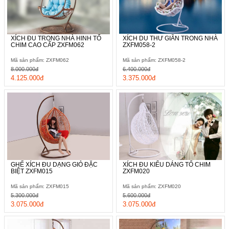
XÍCH ĐU TRONG NHÀ HINH TỔ
XÍCH DU THƯ GIÃN TRONG NHÀ
CHIM CAO CẤP ZXFM062
ZXFM058-2
Mã sản phẩm: ZXFM062
Mã sản phẩm: ZXFM058-2
8.000.000đ
6.400.000đ
4.125.000đ
3.375.000đ
GHẾ XÍCH ĐU DẠNG GIỎ ĐẶC
XÍCH ĐU KIỂU DÁNG TỔ CHIM
BIỆT ZXFM015
ZXFM020
Mã sản phẩm: ZXFM015
Mã sản phẩm: ZXFM020
5.300.000đ
5.600.000đ
3.075.000đ
3.075.000đ