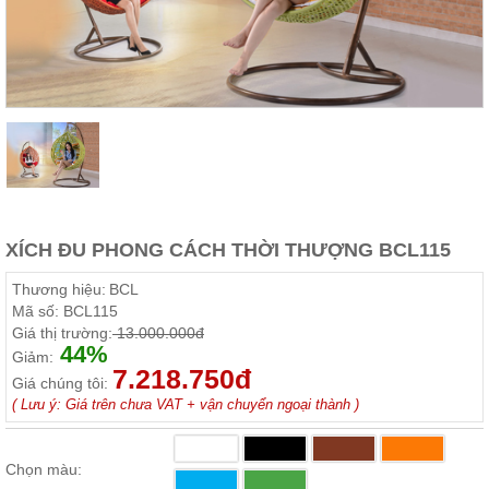
Thất
Phòng
Khách
Sofa,
tủ
rượu,
Bàn
trà...
Nội
Thất
Phòng
XÍCH ĐU PHONG CÁCH THỜI THƯỢNG BCL115
Ngủ
Giường
Thương hiệu:
BCL
ngủ, tủ
Mã số:
BCL115
áo, bàn
Giá thị trường:
13.000.000đ
trang
44%
điểm
Giảm:
7.218.750đ
Giá chúng tôi:
Nội
( Lưu ý: Giá trên chưa VAT + vận chuyển ngoại thành )
Thất
Phòng
Ăn
Chọn màu:
Bàn