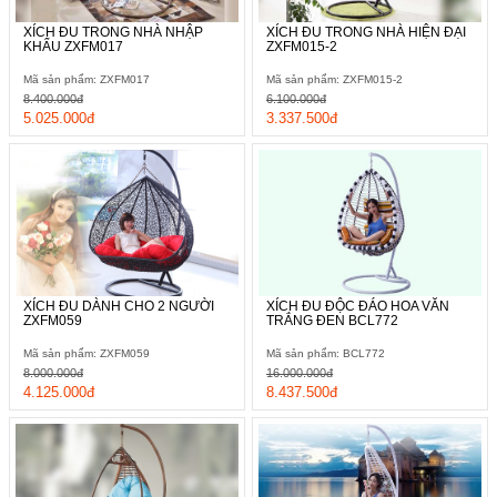
XÍCH ĐU TRONG NHÀ NHẬP
XÍCH ĐU TRONG NHÀ HIỆN ĐẠI
KHẨU ZXFM017
ZXFM015-2
Mã sản phẩm: ZXFM017
Mã sản phẩm: ZXFM015-2
8.400.000đ
6.100.000đ
5.025.000đ
3.337.500đ
XÍCH ĐU DÀNH CHO 2 NGƯỜI
XÍCH ĐU ĐỘC ĐÁO HOA VĂN
ZXFM059
TRẮNG ĐEN BCL772
Mã sản phẩm: ZXFM059
Mã sản phẩm: BCL772
8.000.000đ
16.000.000đ
4.125.000đ
8.437.500đ