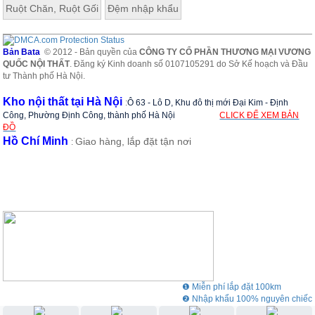
Ruột Chăn, Ruột Gối
Đệm nhập khẩu
Bản Bata
© 2012 - Bản quyền của
CÔNG TY CỔ PHẦN THƯƠNG MẠI VƯƠNG
QUỐC NỘI THẤT
. Đăng ký Kinh doanh số 0107105291 do Sở Kế hoạch và Đầu
tư Thành phố Hà Nội.
Kho nội thất tại Hà Nội
:
Ô 63 - Lô D, Khu đô thị mới Đại Kim - Định
Công, Phường Định Công, thành phố Hà Nội
CLICK ĐỂ XEM BẢN
ĐỒ
Hồ Chí Minh
Giao hàng, lắp đặt tận nơi
:
❶ Miễn phí lắp đặt 100km
❷ Nhập khẩu 100% nguyên chiếc
❸ Showroom rộng 3000m2