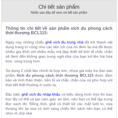
, đồ
Chi tiết sản phẩm
trang
trí
Nhấn vào đây để xem chi tiết sản phẩm
Nội
Thất
Thông tin chi tiết về sản phẩm xích đu phong cách
thời thượng BCL115:
Nhà
Hàng
Ngày nay những chiếc
ghế xích đ
u trong nhà
đã trở thành vật
Nội
dụng trang trí cũng như các tiện ích của nó đem lại mà đã được
Thất
nhiều gia đình với nhiều mẫu mã đẹp thiết kế tinh tế chắc chắn
Nhà
sẽ đem đến không gian trong ngôi nhà của bạn trở lên hài hòa
Hàng
hơn, sang trọng hơn.
Sử dụng 2 chất liệu chính là hợp kim, nhựa giả mây tre đan sản
phẩm
Xích đu phong cách thời thượng BCL115
được đảm
bảo vè tính thân thiện, bền bỉ và chắc chắn của nó phù hợp với
thời tiết thất thường ở nước ta.
Đặc biệt,
ghế xích đu nhập khẩu
có kiểu dáng hình tròn thì bao
bọc lấy cơ thể và tạo cảm giác an tâm, nên bạn có thể tập trung
đọc sach đó. Đồng thời, ghế có thiết kế các mắt lưới to, vừa
thoáng khí lại vừa có ánh sáng chiếu lên sách nên bạn có thể
nhìn rõ chữ nhé.