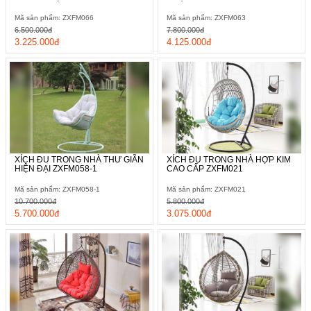
Mã sản phẩm: ZXFM066
Mã sản phẩm: ZXFM063
6.500.000đ
7.800.000đ
3.225.000đ
4.125.000đ
XÍCH ĐU TRONG NHÀ THƯ GIÃN
XÍCH ĐU TRONG NHÀ HỢP KIM
HIỆN ĐẠI ZXFM058-1
CAO CẤP ZXFM021
Mã sản phẩm: ZXFM058-1
Mã sản phẩm: ZXFM021
10.700.000đ
5.800.000đ
5.700.000đ
3.075.000đ