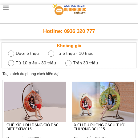
Trang
chủ
Nội
Hotline: 0936 320 777
Thất
Thông
Khoảng giá
Minh
Nội
Dưới 5 triệu
Từ 5 triệu - 10 triệu
thất
thông
Từ 10 triệu - 30 triệu
Trên 30 triệu
minh
Tags: xích đu phong cách hiện đại.
Nội
Thất
Trẻ
Em
Giường
tầng,
bàn
học, tủ
sách
GHẾ XÍCH ĐU DẠNG GIỎ ĐẶC
XÍCH ĐU PHONG CÁCH THỜI
BIỆT ZXFM015
THƯỢNG BCL115
Nội