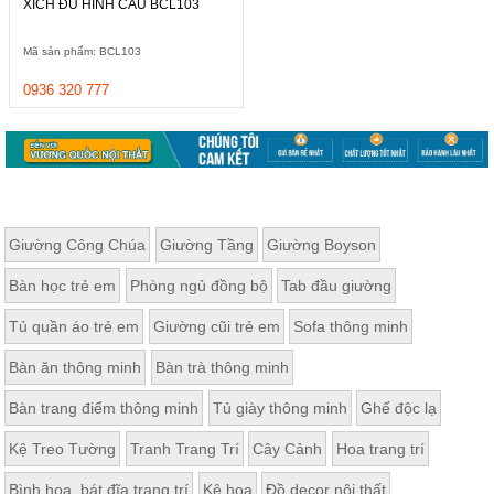
XÍCH ĐU HÌNH CẦU BCL103
ăn,
ghế
ăn,
Mã sản phẩm: BCL103
kệ
bếp
0936 320 777
Nội
Thất
Ban
Công,
Vườn
Bàn
Giường Công Chúa
Giường Tầng
Giường Boyson
ghế
ban
Bàn học trẻ em
Phòng ngủ đồng bộ
Tab đầu giường
công,
xích
đu,
Tủ quần áo trẻ em
Giường cũi trẻ em
Sofa thông minh
ghế...
Bàn ăn thông minh
Bàn trà thông minh
Phụ
Kiện
Bàn trang điểm thông minh
Tủ giày thông minh
Ghế độc lạ
Trang
Kệ Treo Tường
Tranh Trang Trí
Cây Cảnh
Hoa trang trí
Trí
Cây
Bình hoa, bát đĩa trang trí
Kệ hoa
Đồ decor nội thất
cảnh