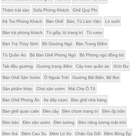
, đồ
trang
Thảm trải sàn
Sofa Phòng Khách
Ghế Quý Phi
trí
Kệ Tivi Phòng Khách
Bàn Ghế
Bàn, Tủ Làm Việc
Lò sưởi
Nội
Thất
Bàn trà phòng khách
Tủ giầy, tủ trang trí
Tủ rượu
Nhà
Bàn Trà Thủy Sinh
Bộ Giường Ngủ
Bàn Trang Điểm
Hàng
Nội
Tủ Quần Áo
Bộ Bàn Ghế Phòng Ngủ
Bộ Phòng ngủ đồng bộ
Thất
Nhà
Hàng
Tab đầu giường
Gương trang điểm
Cây treo quần áo
Xích Đu
Bàn Ghế Sân Vườn
Ô Ngoài Trời
Giường Bãi Biển, Bể Bơi
Sản phẩm khác
Chòi sân vườn
Mái Che Ô Tô
Bàn Ghế Phòng Ăn
Xe đẩy rượu
Bàn ghế nhà hàng
Bàn ghế quán cafe
Đèn cây
Đèn chùm trang trí
Đèn ốp trần
Đèn bàn
Đèn sân vườn
Đèn tường
Đèn năng lượng mặt trời
Đèn thả
Đệm Cao Su
Đệm Lò Xo
Chăn Ga Gối
Đệm Bông Ép