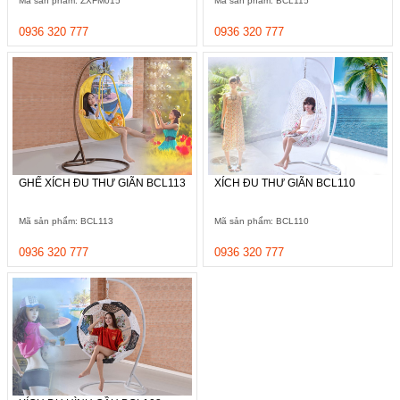
Mã sản phẩm: ZXFM015
Mã sản phẩm: BCL115
Thất
Phòng
0936 320 777
0936 320 777
Khách
Sofa,
tủ
rượu,
Bàn
trà...
Nội
Thất
GHẾ XÍCH ĐU THƯ GIÃN BCL113
XÍCH ĐU THƯ GIÃN BCL110
Phòng
Ngủ
Mã sản phẩm: BCL113
Mã sản phẩm: BCL110
Giường
ngủ, tủ
0936 320 777
0936 320 777
áo, bàn
trang
điểm
Nội
Thất
Phòng
Ăn
Bàn