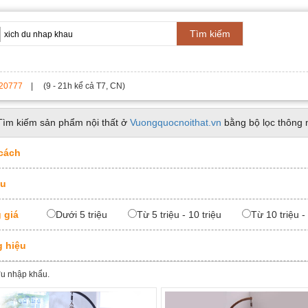
Tìm kiếm
20777
| (9 - 21h kể cả T7, CN)
Tìm kiếm sản phẩm nội thất ở
Vuongquocnoithat.vn
bằng bộ lọc thông 
cách
ệu
 giá
Dưới 5 triệu
Từ 5 triệu - 10 triệu
Từ 10 triệu -
 hiệu
đu nhập khẩu.