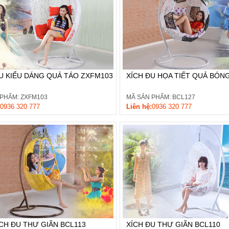
U KIỂU DÁNG QUẢ TÁO ZXFM103
XÍCH ĐU HỌA TIẾT QUẢ BÓN
 PHẨM: ZXFM103
MÃ SẢN PHẨM: BCL127
0936 320 777
Liên hệ:
0936 320 777
CH ĐU THƯ GIÃN BCL113
XÍCH ĐU THƯ GIÃN BCL110