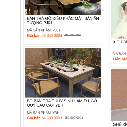
, đồ
trang
trí
BÀN TRÀ GỖ ĐIÊU KHẮC MẶT BÀN ẤN
TƯỢNG PJ01
Nội
Thất
MÃ SẢN PHẨM: PJ01
|
Nhà
Giá bán
26.850.000đ
48.300.000đ
Hàng
XÍCH Đ
Nội
Thất
MÃ SẢN
Nhà
Liên hệ:
Hàng
BỘ BÀN TRÀ THỦY SINH LÀM TỪ GỖ
QUÝ CAO CẤP YBH
MÃ SẢN PHẨM: YBH
|
Giá bán
84.600.000đ
150.900.000đ
GHẾ XÍ