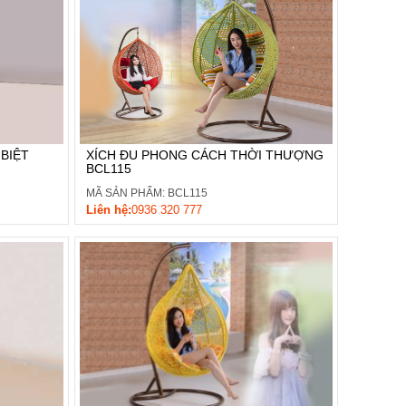
XÍCH ĐU PHONG CÁCH THỜI THƯỢNG
BIỆT
BCL115
MÃ SẢN PHẨM: BCL115
Liên hệ:
0936 320 777