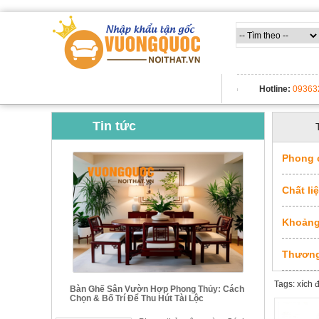
Trang
chủ
Nội
Thất
TẤT CẢ DANH MỤC
Hotline:
09363
Thông
Minh
Nội
Tin tức
thất
thông
minh
Phong 
Nội
Chất li
Thất
Trẻ
Khoảng
Em
Giường
tầng,
Thương
bàn
học, tủ
Tags: xích 
sách
Bàn Ghế Sân Vườn Hợp Phong Thủy: Cách
Chọn & Bố Trí Để Thu Hút Tài Lộc
Nội