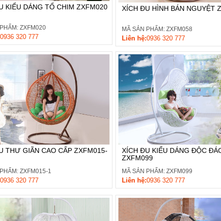
U KIỂU DÁNG TỔ CHIM ZXFM020
XÍCH ĐU HÌNH BÁN NGUYỆT 
 PHẨM: ZXFM020
MÃ SẢN PHẨM: ZXFM058
0936 320 777
Liên hệ:
0936 320 777
U THƯ GIÃN CAO CẤP ZXFM015-
XÍCH ĐU KIỂU DÁNG ĐỘC ĐÁ
ZXFM099
PHẨM: ZXFM015-1
MÃ SẢN PHẨM: ZXFM099
0936 320 777
Liên hệ:
0936 320 777