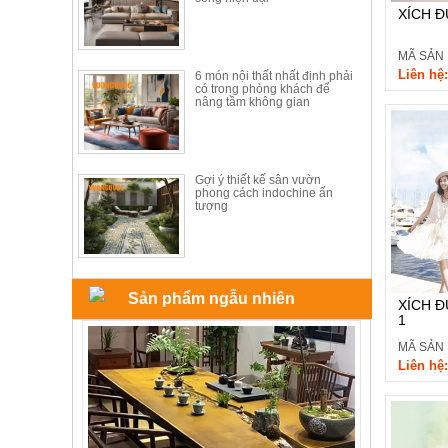
ăn,
XÍCH Đ
ghế
ăn,
MÃ SẢN
kệ
bếp
Liên hệ:
6 món nội thất nhất định phải
có trong phòng khách để
nâng tầm không gian
Nội
Thất
Ban
Công,
Gợi ý thiết kế sân vườn
phong cách indochine ấn
Vườn
tượng
Bàn
ghế
ban
công,
xích
đu,
Sản phẩm ngẫu nhiên
XÍCH Đ
ghế...
1
Phụ
MÃ SẢN 
Liên hệ:
Kiện
Trang
Trí
Cây
cảnh