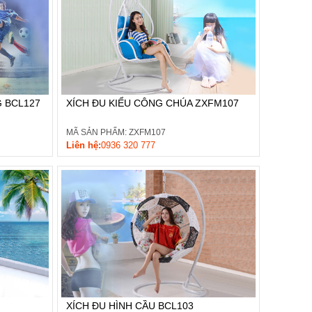
G BCL127
XÍCH ĐU KIỂU CÔNG CHÚA ZXFM107
MÃ SẢN PHẨM: ZXFM107
Liên hệ:
0936 320 777
XÍCH ĐU HÌNH CẦU BCL103