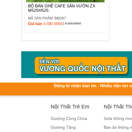
BỘ BÀN GHẾ CAFE SÂN VƯỜN ZX
M525H525
MÃ SẢN PHẨM: BBG87
|
Giá bán
4.680.000đ
9.200.000đ
Đăng kí nhận bản tin - Nhiều tiện lợi v
Nội Thất Trẻ Em
Nội Thất T
Giường Công Chúa
Sofa thông mi
Giường Tầng
Bàn ăn thông 