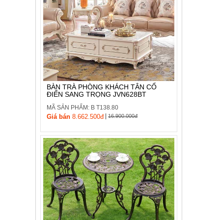
BÀN TRÀ PHÒNG KHÁCH TÂN CỔ
ĐIỂN SANG TRỌNG JVN628BT
MÃ SẢN PHẨM: B T138.80
|
Giá bán
8.662.500đ
16.900.000đ