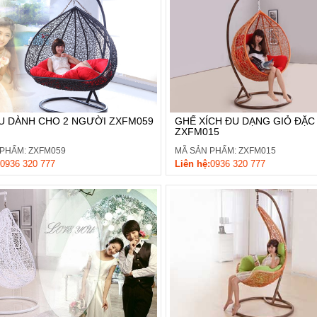
ĐU DÀNH CHO 2 NGƯỜI ZXFM059
GHẾ XÍCH ĐU DẠNG GIỎ ĐẶC 
ZXFM015
 PHẨM: ZXFM059
MÃ SẢN PHẨM: ZXFM015
0936 320 777
Liên hệ:
0936 320 777