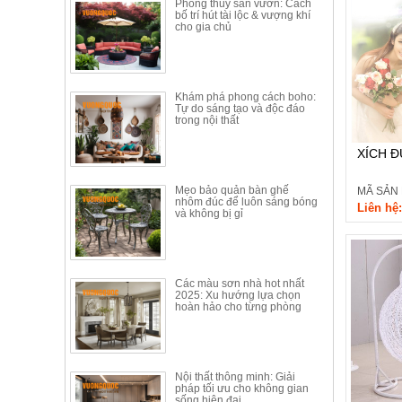
Phong thủy sân vườn: Cách
Thất
bố trí hút tài lộc & vượng khí
cho gia chủ
Phòng
Khách
Sofa,
tủ
rượu,
Khám phá phong cách boho:
Tự do sáng tạo và độc đáo
Bàn
trong nội thất
trà...
XÍCH 
Nội
Thất
Mẹo bảo quản bàn ghế
MÃ SẢN
Phòng
nhôm đúc để luôn sáng bóng
Liên hệ:
và không bị gỉ
Ngủ
Giường
ngủ, tủ
áo, bàn
trang
Các màu sơn nhà hot nhất
điểm
2025: Xu hướng lựa chọn
hoàn hảo cho từng phòng
Nội
Thất
Phòng
Nội thất thông minh: Giải
Ăn
pháp tối ưu cho không gian
Bàn
sống hiện đại