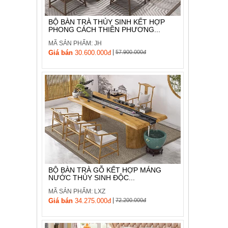
BỘ BÀN TRÀ THỦY SINH KẾT HỢP
PHONG CÁCH THIỀN PHƯƠNG...
MÃ SẢN PHẨM: JH
|
Giá bán
30.600.000đ
57.900.000đ
BỘ BÀN TRÀ GỖ KẾT HỢP MÁNG
NƯỚC THỦY SINH ĐỘC...
MÃ SẢN PHẨM: LXZ
|
Giá bán
34.275.000đ
72.200.000đ