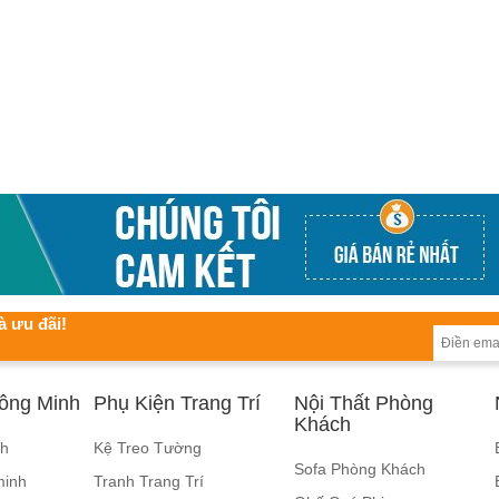
à ưu đãi!
hông Minh
Phụ Kiện Trang Trí
Nội Thất Phòng
Khách
nh
Kệ Treo Tường
Sofa Phòng Khách
minh
Tranh Trang Trí