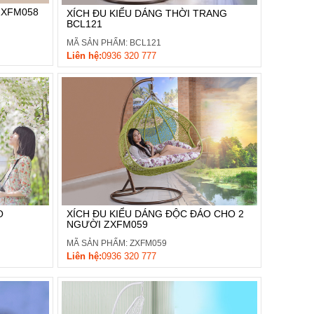
ZXFM058
XÍCH ĐU KIỂU DÁNG THỜI TRANG
BCL121
MÃ SẢN PHẨM: BCL121
Liên hệ:
0936 320 777
O
XÍCH ĐU KIỂU DÁNG ĐỘC ĐÁO CHO 2
NGƯỜI ZXFM059
MÃ SẢN PHẨM: ZXFM059
Liên hệ:
0936 320 777