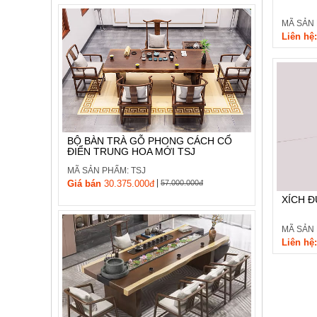
MÃ SẢN 
Liên hệ:
BỘ BÀN TRÀ GỖ PHONG CÁCH CỔ
ĐIỂN TRUNG HOA MỚI TSJ
MÃ SẢN PHẨM: TSJ
|
Giá bán
30.375.000đ
57.000.000đ
XÍCH Đ
MÃ SẢN 
Liên hệ: