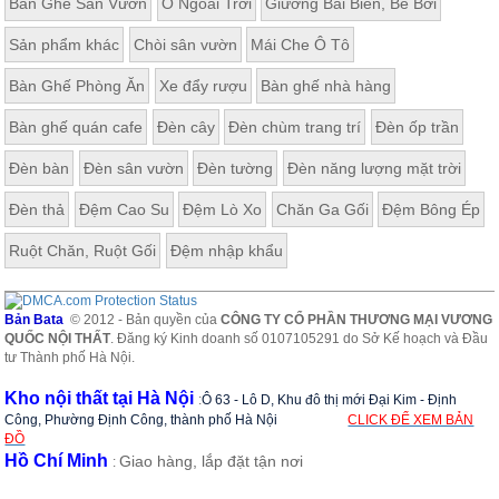
Bàn Ghế Sân Vườn
Ô Ngoài Trời
Giường Bãi Biển, Bể Bơi
ăn,
ghế
Sản phẩm khác
Chòi sân vườn
Mái Che Ô Tô
ăn,
kệ
bếp
Bàn Ghế Phòng Ăn
Xe đẩy rượu
Bàn ghế nhà hàng
Nội
Bàn ghế quán cafe
Đèn cây
Đèn chùm trang trí
Đèn ốp trần
Thất
Đèn bàn
Đèn sân vườn
Đèn tường
Đèn năng lượng mặt trời
Ban
Công,
Đèn thả
Đệm Cao Su
Đệm Lò Xo
Chăn Ga Gối
Đệm Bông Ép
Vườn
Bàn
Ruột Chăn, Ruột Gối
Đệm nhập khẩu
ghế
ban
công,
xích
Bản Bata
© 2012 - Bản quyền của
CÔNG TY CỔ PHẦN THƯƠNG MẠI VƯƠNG
đu,
QUỐC NỘI THẤT
. Đăng ký Kinh doanh số 0107105291 do Sở Kế hoạch và Đầu
ghế...
tư Thành phố Hà Nội.
Phụ
Kho nội thất tại Hà Nội
:
Ô 63 - Lô D, Khu đô thị mới Đại Kim - Định
Kiện
Công, Phường Định Công, thành phố Hà Nội
CLICK ĐỂ XEM BẢN
Trang
ĐỒ
Trí
Hồ Chí Minh
Giao hàng, lắp đặt tận nơi
:
Cây
cảnh