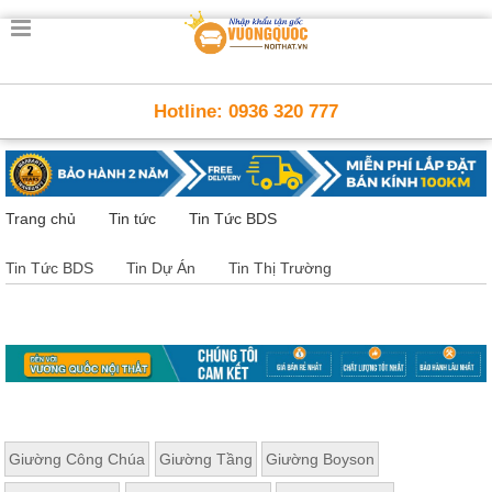
Trang
chủ
Nội
Hotline: 0936 320 777
Thất
Thông
Minh
Nội
thất
Trang chủ
Tin tức
Tin Tức BDS
thông
minh
Tin Tức BDS
Tin Dự Án
Tin Thị Trường
Nội
Thất
Trẻ
Em
Giường
tầng,
bàn
học, tủ
sách
Giường Công Chúa
Giường Tầng
Giường Boyson
Nội