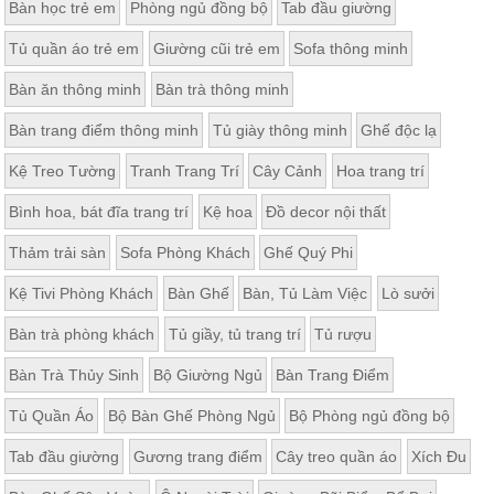
Bàn học trẻ em
Phòng ngủ đồng bộ
Tab đầu giường
Thất
Phòng
Tủ quần áo trẻ em
Giường cũi trẻ em
Sofa thông minh
Khách
Sofa,
Bàn ăn thông minh
Bàn trà thông minh
tủ
rượu,
Bàn trang điểm thông minh
Tủ giày thông minh
Ghế độc lạ
Bàn
trà...
Kệ Treo Tường
Tranh Trang Trí
Cây Cảnh
Hoa trang trí
Nội
Bình hoa, bát đĩa trang trí
Kệ hoa
Đồ decor nội thất
Thất
Phòng
Thảm trải sàn
Sofa Phòng Khách
Ghế Quý Phi
Ngủ
Giường
Kệ Tivi Phòng Khách
Bàn Ghế
Bàn, Tủ Làm Việc
Lò sưởi
ngủ, tủ
áo, bàn
Bàn trà phòng khách
Tủ giầy, tủ trang trí
Tủ rượu
trang
điểm
Bàn Trà Thủy Sinh
Bộ Giường Ngủ
Bàn Trang Điểm
Nội
Tủ Quần Áo
Bộ Bàn Ghế Phòng Ngủ
Bộ Phòng ngủ đồng bộ
Thất
Phòng
Tab đầu giường
Gương trang điểm
Cây treo quần áo
Xích Đu
Ăn
Bàn