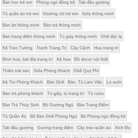
Bàn học trẻ em
Phòng ngủ đồng bộ
Tab đầu giường
Thất
Phòng
Tủ quần áo trẻ em
Giường cũi trẻ em
Sofa thông minh
Khách
Sofa,
Bàn ăn thông minh
Bàn trà thông minh
tủ
rượu,
Bàn trang điểm thông minh
Tủ giày thông minh
Ghế độc lạ
Bàn
trà...
Kệ Treo Tường
Tranh Trang Trí
Cây Cảnh
Hoa trang trí
Nội
Bình hoa, bát đĩa trang trí
Kệ hoa
Đồ decor nội thất
Thất
Phòng
Thảm trải sàn
Sofa Phòng Khách
Ghế Quý Phi
Ngủ
Giường
Kệ Tivi Phòng Khách
Bàn Ghế
Bàn, Tủ Làm Việc
Lò sưởi
ngủ, tủ
áo, bàn
Bàn trà phòng khách
Tủ giầy, tủ trang trí
Tủ rượu
trang
điểm
Bàn Trà Thủy Sinh
Bộ Giường Ngủ
Bàn Trang Điểm
Nội
Tủ Quần Áo
Bộ Bàn Ghế Phòng Ngủ
Bộ Phòng ngủ đồng bộ
Thất
Phòng
Tab đầu giường
Gương trang điểm
Cây treo quần áo
Xích Đu
Ăn
Bàn