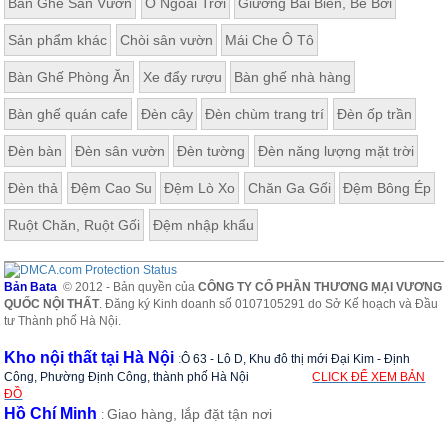
Bàn Ghế Sân Vườn
Ô Ngoài Trời
Giường Bãi Biển, Bể Bơi
ăn,
ghế
Sản phẩm khác
Chòi sân vườn
Mái Che Ô Tô
ăn,
kệ
bếp
Bàn Ghế Phòng Ăn
Xe đẩy rượu
Bàn ghế nhà hàng
Nội
Bàn ghế quán cafe
Đèn cây
Đèn chùm trang trí
Đèn ốp trần
Thất
Đèn bàn
Đèn sân vườn
Đèn tường
Đèn năng lượng mặt trời
Ban
Công,
Đèn thả
Đệm Cao Su
Đệm Lò Xo
Chăn Ga Gối
Đệm Bông Ép
Vườn
Bàn
Ruột Chăn, Ruột Gối
Đệm nhập khẩu
ghế
ban
công,
xích
Bản Bata
© 2012 - Bản quyền của
CÔNG TY CỔ PHẦN THƯƠNG MẠI VƯƠNG
đu,
QUỐC NỘI THẤT
. Đăng ký Kinh doanh số 0107105291 do Sở Kế hoạch và Đầu
ghế...
tư Thành phố Hà Nội.
Phụ
Kho nội thất tại Hà Nội
:
Ô 63 - Lô D, Khu đô thị mới Đại Kim - Định
Kiện
Công, Phường Định Công, thành phố Hà Nội
CLICK ĐỂ XEM BẢN
Trang
ĐỒ
Trí
Hồ Chí Minh
Giao hàng, lắp đặt tận nơi
:
Cây
cảnh