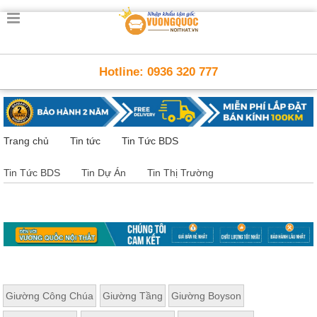
Trang
chủ
Nội
Hotline: 0936 320 777
Thất
Thông
Minh
Nội
thất
Trang chủ
Tin tức
Tin Tức BDS
thông
minh
Tin Tức BDS
Tin Dự Án
Tin Thị Trường
Nội
Thất
Trẻ
Em
Giường
tầng,
bàn
học, tủ
sách
Giường Công Chúa
Giường Tầng
Giường Boyson
Nội