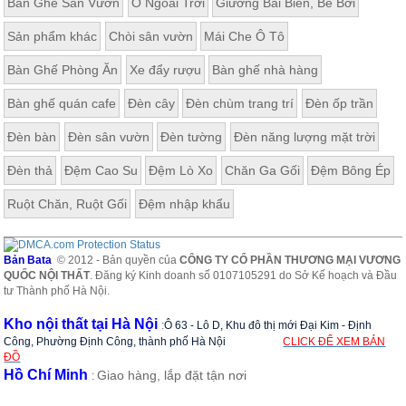
Bàn Ghế Sân Vườn
Ô Ngoài Trời
Giường Bãi Biển, Bể Bơi
ăn,
ghế
Sản phẩm khác
Chòi sân vườn
Mái Che Ô Tô
ăn,
kệ
bếp
Bàn Ghế Phòng Ăn
Xe đẩy rượu
Bàn ghế nhà hàng
Nội
Bàn ghế quán cafe
Đèn cây
Đèn chùm trang trí
Đèn ốp trần
Thất
Đèn bàn
Đèn sân vườn
Đèn tường
Đèn năng lượng mặt trời
Ban
Công,
Đèn thả
Đệm Cao Su
Đệm Lò Xo
Chăn Ga Gối
Đệm Bông Ép
Vườn
Bàn
Ruột Chăn, Ruột Gối
Đệm nhập khẩu
ghế
ban
công,
xích
Bản Bata
© 2012 - Bản quyền của
CÔNG TY CỔ PHẦN THƯƠNG MẠI VƯƠNG
đu,
QUỐC NỘI THẤT
. Đăng ký Kinh doanh số 0107105291 do Sở Kế hoạch và Đầu
ghế...
tư Thành phố Hà Nội.
Phụ
Kho nội thất tại Hà Nội
:
Ô 63 - Lô D, Khu đô thị mới Đại Kim - Định
Kiện
Công, Phường Định Công, thành phố Hà Nội
CLICK ĐỂ XEM BẢN
Trang
ĐỒ
Trí
Hồ Chí Minh
Giao hàng, lắp đặt tận nơi
:
Cây
cảnh