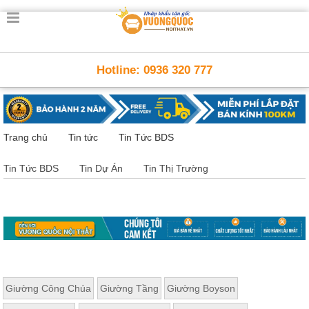
Trang
chủ
Nội
Hotline: 0936 320 777
Thất
Thông
Minh
Nội
thất
Trang chủ
Tin tức
Tin Tức BDS
thông
minh
Tin Tức BDS
Tin Dự Án
Tin Thị Trường
Nội
Thất
Trẻ
Em
Giường
tầng,
bàn
học, tủ
sách
Giường Công Chúa
Giường Tầng
Giường Boyson
Nội