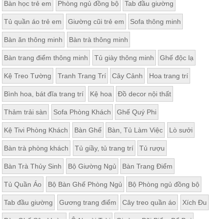
Bàn học trẻ em
Phòng ngủ đồng bộ
Tab đầu giường
Thất
Phòng
Tủ quần áo trẻ em
Giường cũi trẻ em
Sofa thông minh
Khách
Sofa,
Bàn ăn thông minh
Bàn trà thông minh
tủ
rượu,
Bàn trang điểm thông minh
Tủ giày thông minh
Ghế độc lạ
Bàn
trà...
Kệ Treo Tường
Tranh Trang Trí
Cây Cảnh
Hoa trang trí
Nội
Bình hoa, bát đĩa trang trí
Kệ hoa
Đồ decor nội thất
Thất
Phòng
Thảm trải sàn
Sofa Phòng Khách
Ghế Quý Phi
Ngủ
Giường
Kệ Tivi Phòng Khách
Bàn Ghế
Bàn, Tủ Làm Việc
Lò sưởi
ngủ, tủ
áo, bàn
Bàn trà phòng khách
Tủ giầy, tủ trang trí
Tủ rượu
trang
điểm
Bàn Trà Thủy Sinh
Bộ Giường Ngủ
Bàn Trang Điểm
Nội
Tủ Quần Áo
Bộ Bàn Ghế Phòng Ngủ
Bộ Phòng ngủ đồng bộ
Thất
Phòng
Tab đầu giường
Gương trang điểm
Cây treo quần áo
Xích Đu
Ăn
Bàn