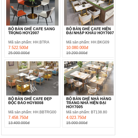
BỘ BÀN GHẾ CAFE SANG
BỘ BÀN GHẾ CAFE HIỆN
TRỌNG HOY2007
ĐẠI NHẬP KHẨU HOY7007
Mã sản phẩm: HH.BTRA
Mã sản phẩm: HH.BKG09
7.522.500đ
10.080.000đ
25.000.000đ
19.200.000đ
BỘ BÀN GHẾ CAFE ĐẸP
BỘ BÀN GHẾ NHÀ HÀNG
ĐỘC ĐÁO HOY8008
TRANG NHÃ HIỆN ĐẠI
HOY7005
Mã sản phẩm: HH.BBTRG00
Mã sản phẩm: BT138.80
7.458.750đ
4.023.750đ
13.400.000đ
15.000.000đ