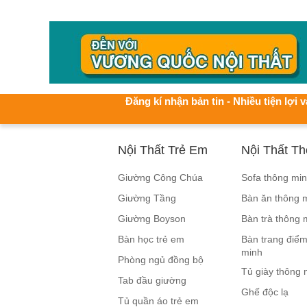
Đăng kí nhận bản tin - Nhiều tiện lợi v
Nội Thất Trẻ Em
Nội Thất T
Giường Công Chúa
Sofa thông mi
Giường Tầng
Bàn ăn thông 
Giường Boyson
Bàn trà thông 
Bàn học trẻ em
Bàn trang điểm
minh
Phòng ngủ đồng bộ
Tủ giày thông 
Tab đầu giường
Ghế độc lạ
Tủ quần áo trẻ em