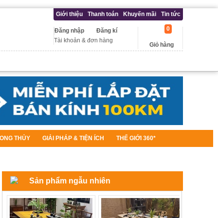
Giới thiệu
Thanh toán
Khuyến mãi
Tin tức
0
Đăng nhập
Đăng kí
Tài khoản & đơn hàng
Giỏ hàng
ONG THỦY
GIẢI PHÁP & TIỆN ÍCH
THẾ GIỚI 360*
Sản phẩm ngẫu nhiên