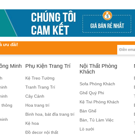
à ưu đãi!
hông Minh
Phụ Kiện Trang Trí
Nội Thất Phòng
Khách
nh
Kệ Treo Tường
Sofa Phòng Khách
minh
Tranh Trang Trí
Ghế Quý Phi
minh
Cây Cảnh
Kệ Tivi Phòng Khách
 thông
Hoa trang trí
Bàn Ghế
Bình hoa, bát đĩa trang trí
minh
Bàn, Tủ Làm Việc
Kệ hoa
Lò sưởi
Đồ decor nội thất