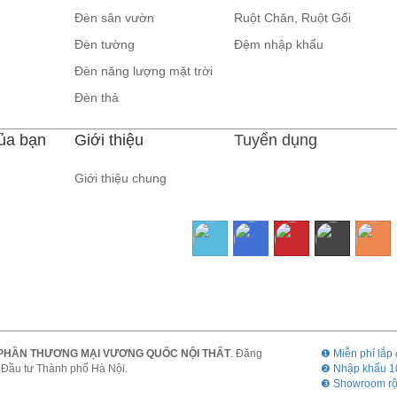
Đèn sân vườn
Ruột Chăn, Ruột Gối
Đèn tường
Đệm nhập khẩu
Đèn năng lượng mặt trời
Đèn thả
ủa bạn
Giới thiệu
Tuyển dụng
Giới thiệu chung
PHẦN THƯƠNG MẠI VƯƠNG QUỐC NỘI THẤT
. Đăng
❶ Miễn phí lắp
Đầu tư Thành phố Hà Nội.
❷ Nhập khẩu 1
❸ Showroom r