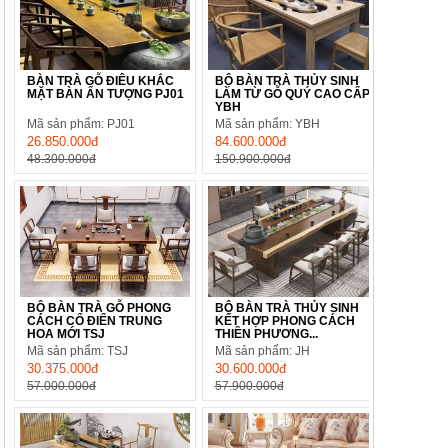
BÀN TRÀ GỖ ĐIÊU KHẮC
BỘ BÀN TRÀ THỦY SINH
MẶT BÀN ẤN TƯỢNG PJ01
LÀM TỪ GỖ QUÝ CAO CẤP
YBH
Mã sản phẩm: PJ01
Mã sản phẩm: YBH
26.850.000đ
84.600.000đ
48.300.000đ
150.900.000đ
BỘ BÀN TRÀ GỖ PHONG
BỘ BÀN TRÀ THỦY SINH
CÁCH CỔ ĐIỂN TRUNG
KẾT HỢP PHONG CÁCH
HOA MỚI TSJ
THIỀN PHƯƠNG...
Mã sản phẩm: TSJ
Mã sản phẩm: JH
30.375.000đ
30.600.000đ
57.000.000đ
57.900.000đ