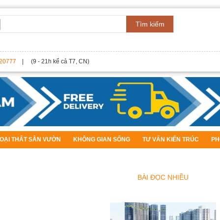
Tìm kiếm
20777
| (9 - 21h kể cả T7, CN)
OẠI THẤT SÂN VƯỜN
KHÔNG GIAN SỐNG
TƯ VẤN KIẾN TRÚC
PH
BÀI ĐỌC NHIỀU