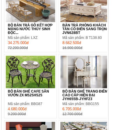
BỘ BÀN TRÀ GỖ KẾT HỢP
BÀN TRÀ PHÒNG KHÁCH
MÁNG NƯỚC THỦY SINH
TÂN CỔ ĐIỂN SANG TRỌNG
ĐỘC...
JVN628BT
Mã sản phẩm: LXZ
Mã sản phẩm: B T138.80
34.275.000đ
8.662.500đ
72.200.000đ
16.900.000đ
BỘ BÀN GHẾ CAFE SÂN
BỘ BÀN GHẾ TRANG ĐIỂM
VƯỜN ZX M525H525
CAO CẤP HIỆN ĐẠI
JYH655B-JYHF23
Mã sản phẩm: BBG87
Mã sản phẩm: BBG155
4.680.000đ
6.705.000đ
9.200.000đ
12.700.000đ