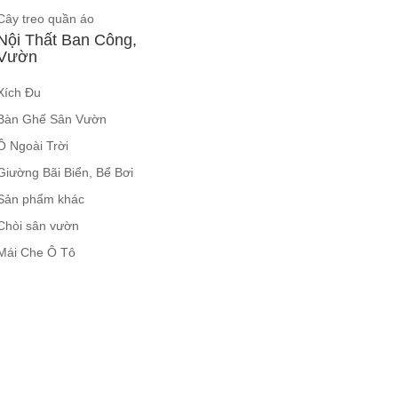
Cây treo quần áo
Nội Thất Ban Công,
Vườn
Xích Đu
BÀN GHẾ TRANG ĐIỂM
BỘ BÀN ĂN ĐẢO MẶT ĐÁ
THÔNG MINH HIỆN ĐẠI
PHIẾN AK3699
TÍCH HỢP SẠC...
Bàn Ghế Sân Vườn
Mã sản phẩm: HH.BTD08
Mã sản phẩm: GXD160.76
Ô Ngoài Trời
6.510.000đ
19.965.000đ
11.200.000đ
33.000.000đ
Giường Bãi Biển, Bể Bơi
Sản phẩm khác
Chòi sân vườn
Mái Che Ô Tô