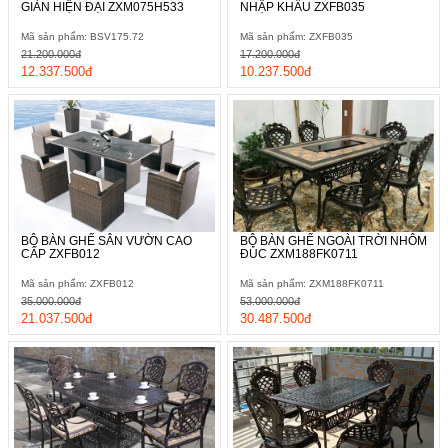
GIẢN HIỆN ĐẠI ZXM075H533
NHẬP KHẨU ZXFB035
Mã sản phẩm: BSV175.72
Mã sản phẩm: ZXFB035
21.200.000đ
17.200.000đ
12.337.500đ
10.237.500đ
BỘ BÀN GHẾ SÂN VƯỜN CAO
BỘ BÀN GHẾ NGOÀI TRỜI NHÔM
CẤP ZXFB012
ĐÚC ZXM188FK0711
Mã sản phẩm: ZXFB012
Mã sản phẩm: ZXM188FK0711
35.000.000đ
53.000.000đ
21.037.500đ
30.487.500đ