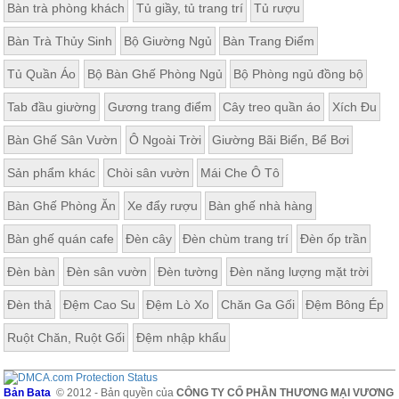
Bàn trà phòng khách
Tủ giầy, tủ trang trí
Tủ rượu
Bàn Trà Thủy Sinh
Bộ Giường Ngủ
Bàn Trang Điểm
Tủ Quần Áo
Bộ Bàn Ghế Phòng Ngủ
Bộ Phòng ngủ đồng bộ
Tab đầu giường
Gương trang điểm
Cây treo quần áo
Xích Đu
Bàn Ghế Sân Vườn
Ô Ngoài Trời
Giường Bãi Biển, Bể Bơi
Sản phẩm khác
Chòi sân vườn
Mái Che Ô Tô
Bàn Ghế Phòng Ăn
Xe đẩy rượu
Bàn ghế nhà hàng
Bàn ghế quán cafe
Đèn cây
Đèn chùm trang trí
Đèn ốp trần
Đèn bàn
Đèn sân vườn
Đèn tường
Đèn năng lượng mặt trời
Đèn thả
Đệm Cao Su
Đệm Lò Xo
Chăn Ga Gối
Đệm Bông Ép
Ruột Chăn, Ruột Gối
Đệm nhập khẩu
Bản Bata
© 2012 - Bản quyền của
CÔNG TY CỔ PHẦN THƯƠNG MẠI VƯƠNG