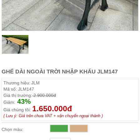
Thất
Phòng
Khách
Sofa,
tủ
rượu,
Bàn
trà...
Nội
Thất
Phòng
GHẾ DÀI NGOÀI TRỜI NHẬP KHẨU JLM147
Ngủ
Giường
Thương hiệu:
JLM
ngủ, tủ
Mã số:
JLM147
áo, bàn
Giá thị trường:
2.900.000đ
trang
43%
điểm
Giảm:
1.650.000đ
Giá chúng tôi:
Nội
( Lưu ý: Giá trên chưa VAT + vận chuyển ngoại thành )
Thất
Phòng
Chọn màu:
Ăn
Bàn