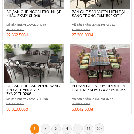
BỘ BÀN GHẾ NGOÀI TRỜI NHẬP
BÀN GHẾ SÂN VƯỜN HIỆN ĐẠI
KHẨU ZXM210H048
SANG TRỌNG ZXM150FK0711
Mã sản phẩm: ZXM210H048
Mã sản phẩm: ZXM150FK0711
45.000.000đ
45.000.000đ
29.362.500đ
27.300.000đ
BỘ BÀN GHẾ SÂN VƯỜN SANG
BỘ BÀN GHẾ NGOÀI TRỜI HIỆN
TRỌNG ĐẲNG CẤP
ĐẠI NHẬP KHẨU ZXM275H0266
ZXM217H0266
Mã sản phẩm: ZXM217H0266
Mã sản phẩm: ZXM275H0266
53.000.000đ
95.000.000đ
30.810.000đ
58.042.500đ
2
3
4
>>
1
...
11