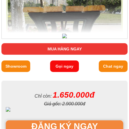
MUA HÀNG NGAY
Showroom
Gọi ngay
Chat ngay
1.650.000đ
Chỉ còn:
Giá gốc:
2.900.000đ
ĐĂNG KÝ NGAY