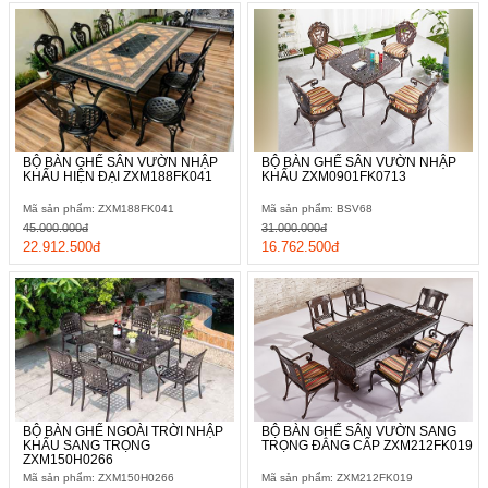
BỘ BÀN GHẾ SÂN VƯỜN NHẬP
BỘ BÀN GHẾ SÂN VƯỜN NHẬP
KHẨU HIỆN ĐẠI ZXM188FK041
KHẨU ZXM0901FK0713
Mã sản phẩm: ZXM188FK041
Mã sản phẩm: BSV68
45.000.000đ
31.000.000đ
22.912.500đ
16.762.500đ
BỘ BÀN GHẾ NGOÀI TRỜI NHẬP
BỘ BÀN GHẾ SÂN VƯỜN SANG
KHẨU SANG TRỌNG
TRỌNG ĐẲNG CẤP ZXM212FK019
ZXM150H0266
Mã sản phẩm: ZXM150H0266
Mã sản phẩm: ZXM212FK019