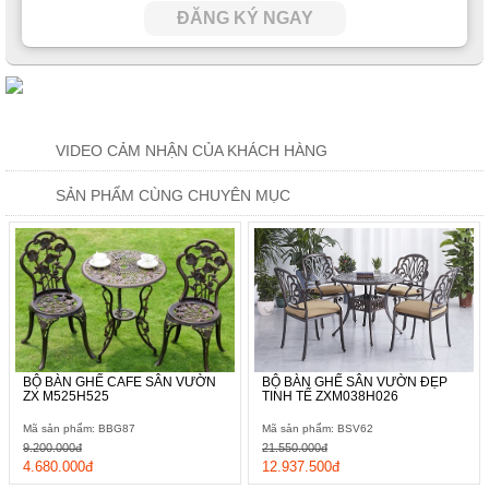
ĐĂNG KÝ NGAY
VIDEO CẢM NHẬN CỦA KHÁCH HÀNG
SẢN PHẨM CÙNG CHUYÊN MỤC
BỘ BÀN GHẾ CAFE SÂN VƯỜN
BỘ BÀN GHẾ SÂN VƯỜN ĐẸP
ZX M525H525
TINH TẾ ZXM038H026
Mã sản phẩm: BBG87
Mã sản phẩm: BSV62
9.200.000đ
21.550.000đ
4.680.000đ
12.937.500đ