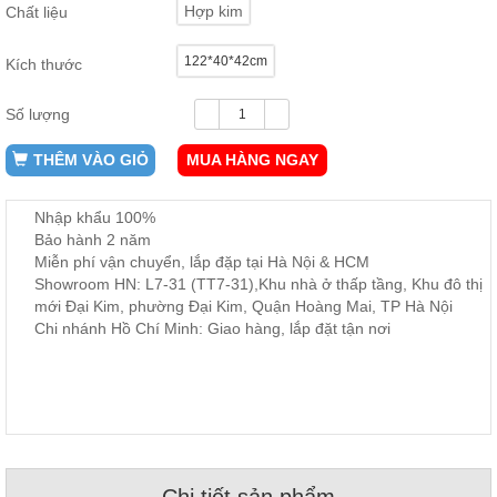
Hợp kim
Chất liệu
ăn,
ghế
ăn,
122*40*42cm
Kích thước
kệ
bếp
Số lượng
Nội
Thất
THÊM VÀO GIỎ
MUA HÀNG NGAY
Ban
Công,
Nhập khẩu 100%
Vườn
Bảo hành 2 năm
Bàn
ghế
Miễn phí vận chuyển, lắp đặp tại Hà Nội & HCM
ban
Showroom HN: L7-31 (TT7-31),Khu nhà ở thấp tầng, Khu đô thị
công,
mới Đại Kim, phường Đại Kim, Quận Hoàng Mai, TP Hà Nội
xích
đu,
Chi nhánh Hồ Chí Minh: Giao hàng, lắp đặt tận nơi
ghế...
Phụ
Kiện
Trang
Trí
Cây
Chi tiết sản phẩm
cảnh