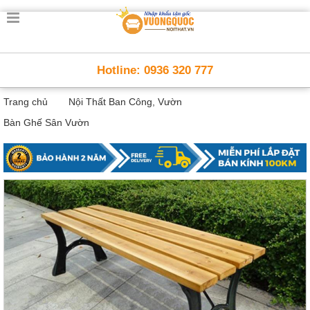
Trang
chủ
Nội
Hotline: 0936 320 777
Thất
Thông
Trang chủ
Nội Thất Ban Công, Vườn
Minh
Nội
Bàn Ghế Sân Vườn
thất
thông
minh
Nội
Thất
Trẻ
Em
Giường
tầng,
bàn
học, tủ
sách
Nội