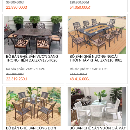
36.500.000đ
120.700.000đ
21.990.000đ
64.050.000đ
BỘ BÀN GHẾ SÂN VƯỜN SANG
BỘ BÀN GHẾ NƯỚNG NGOÀI
TRỌNG HIỆN ĐẠI ZXM175H026
TRỜI NHẬP KHẨU ZXM110H061
Mã sản phẩm: ZXM175H026
Mã sản phẩm: ZXM110H061
35.600.000đ
74.500.000đ
22.319.250đ
48.416.000đ
BỘ BÀN GHẾ BAN CÔNG ĐƠN
BỘ BÀN GHẾ SÂN VƯỜN GIẢ MÂY