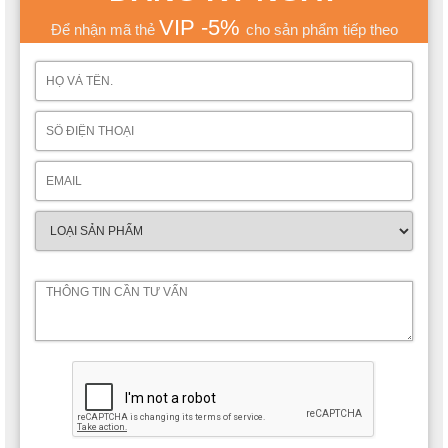
VIP -5%
Để nhận mã thẻ
cho sản phẩm tiếp theo