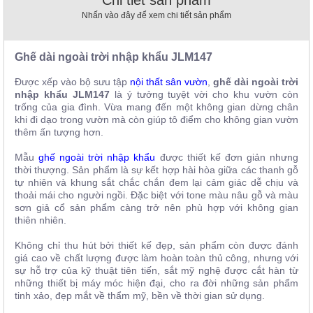
, đồ
Nhấn vào đây để xem chi tiết sản phẩm
trang
trí
Ghế dài ngoài trời nhập khẩu
JLM147
Nội
Thất
Được xếp vào bộ sưu tập
nội thất sân vườn
,
ghế dài ngoài trời
Nhà
nhập khẩu JLM147
là ý tưởng tuyệt vời cho khu vườn còn
Hàng
trống của gia đình. Vừa mang đến một không gian dừng chân
Nội
khi đi dạo trong vườn mà còn giúp tô điểm cho không gian vườn
Thất
thêm ấn tượng hơn.
Nhà
Hàng
Mẫu
ghế ngoài trời nhập khẩu
được thiết kế đơn giản nhưng
thời thượng. Sản phẩm là sự kết hợp hài hòa giữa các thanh gỗ
tự nhiên và khung sắt chắc chắn đem lại cảm giác dễ chịu và
thoải mái cho người ngồi. Đặc biệt với tone màu nâu gỗ và màu
sơn giả cổ sản phẩm càng trở nên phù hợp với không gian
thiên nhiên.
Không chỉ thu hút bởi thiết kế đẹp, sản phẩm còn được đánh
giá cao về chất lượng được làm hoàn toàn thủ công, nhưng với
sự hỗ trợ của kỹ thuật tiên tiến, sắt mỹ nghệ được cắt hàn từ
những thiết bị máy móc hiện đại, cho ra đời những sản phẩm
tinh xảo, đẹp mắt về thẩm mỹ, bền về thời gian sử dụng.