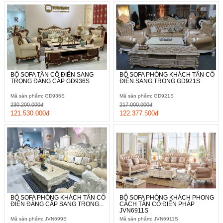
BỘ SOFA TÂN CỔ ĐIỂN SANG
BỘ SOFA PHÒNG KHÁCH TÂN CỔ
TRỌNG ĐẲNG CẤP GD936S
ĐIỂN SANG TRỌNG GD921S
Mã sản phẩm: GD936S
Mã sản phẩm: GD921S
230.200.000đ
217.000.000đ
121.530.000đ
122.377.500đ
BỘ SOFA PHÒNG KHÁCH TÂN CỔ
BỘ SOFA PHÒNG KHÁCH PHONG
ĐIỂN ĐẲNG CẤP SANG TRỌNG...
CÁCH TÂN CỔ ĐIỂN PHÁP
JVN6911S
Mã sản phẩm: JVN699S
Mã sản phẩm: JVN6911S