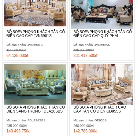
BỘ SOFA PHÒNG KHÁCH TÂN CỔ
BỘ SOFA PHÒNG KHÁCH TÂN CỔ
ĐIỂN CAO CẤP JVN6901S
ĐIỂN CAO CẤP QUÝ PHÁI...
Mã sản phẩm: JVN6901S
Mã sản phẩm: JVN699AS
114.000.000đ
436.000.000đ
64.125.000đ
231.412.500đ
BỘ SOFA PHÒNG KHÁCH TÂN CỔ
BỘ SOFA PHÒNG KHÁCH CAO
ĐIỂN SANG TRỌNG FDLA26SBS
CẤP TÂN CỔ ĐIỂN GD955S
Mã sản phẩm: FDLA26SBS
Mã sản phẩm: GD955S
285.000.000đ
260.000.000đ
143.493.750đ
142.785.000đ