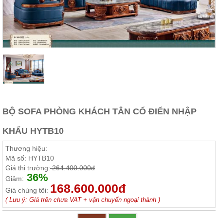
Thất
Phòng
Khách
Sofa,
tủ
rượu,
Bàn
trà...
Nội
Thất
Phòng
BỘ SOFA PHÒNG KHÁCH TÂN CỔ ĐIỂN NHẬP
Ngủ
Giường
KHẨU HYTB10
ngủ, tủ
áo, bàn
Thương hiệu:
trang
điểm
Mã số:
HYTB10
Giá thị trường:
264.400.000đ
Nội
36%
Giảm:
168.600.000đ
Thất
Giá chúng tôi:
Phòng
( Lưu ý: Giá trên chưa VAT + vận chuyển ngoại thành )
Ăn
Bàn