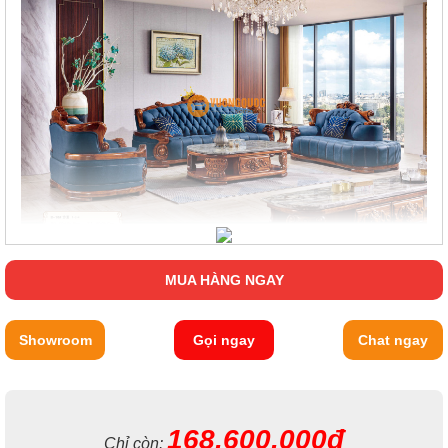
Phong cách của bộ sofa phòng khách cổ điển HYTB16 là tân cổ
điển, mang lại vẻ đẹp đặc trưng của những năm 1920-1930.
MUA HÀNG NGAY
Với sự kết hợp hoàn hảo giữa các chi tiết trang trí và họa tiết
hoa văn, sản phẩm tạo ra một không gian sang trọng và đẳng
cấp.
Showroom
Gọi ngay
Chat ngay
Sản phẩm được nhập khẩu từ các quốc gia châu Âu, mang lại
chất lượng tốt nhất cho khách hàng. Bộ sofa phòng khách cổ
điển gỗ mun HYTB16 là một sản phẩm không thể thiếu trong
không gian phòng khách của bạn. Hãy liên hệ ngay với chúng
168.600.000đ
tôi để được tư vấn và đặt hàng sản phẩm này ngay hôm nay!
Chỉ còn: