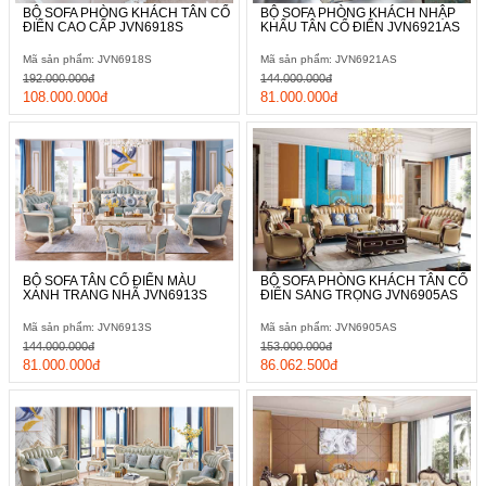
BỘ SOFA PHÒNG KHÁCH TÂN CỔ
BỘ SOFA PHÒNG KHÁCH NHẬP
ĐIỂN CAO CẤP JVN6918S
KHẨU TÂN CỔ ĐIỂN JVN6921AS
Mã sản phẩm: JVN6918S
Mã sản phẩm: JVN6921AS
192.000.000đ
144.000.000đ
108.000.000đ
81.000.000đ
BỘ SOFA TÂN CỔ ĐIỂN MÀU
BỘ SOFA PHÒNG KHÁCH TÂN CỔ
XANH TRANG NHÃ JVN6913S
ĐIỂN SANG TRỌNG JVN6905AS
Mã sản phẩm: JVN6913S
Mã sản phẩm: JVN6905AS
144.000.000đ
153.000.000đ
81.000.000đ
86.062.500đ