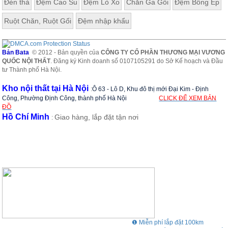
Đèn thả
Đệm Cao Su
Đệm Lò Xo
Chăn Ga Gối
Đệm Bông Ép
Ruột Chăn, Ruột Gối
Đệm nhập khẩu
Bản Bata
© 2012 - Bản quyền của
CÔNG TY CỔ PHẦN THƯƠNG MẠI VƯƠNG
QUỐC NỘI THẤT
. Đăng ký Kinh doanh số 0107105291 do Sở Kế hoạch và Đầu
tư Thành phố Hà Nội.
Kho nội thất tại Hà Nội
:
Ô 63 - Lô D, Khu đô thị mới Đại Kim - Định
Công, Phường Định Công, thành phố Hà Nội
CLICK ĐỂ XEM BẢN
ĐỒ
Hồ Chí Minh
Giao hàng, lắp đặt tận nơi
:
❶ Miễn phí lắp đặt 100km