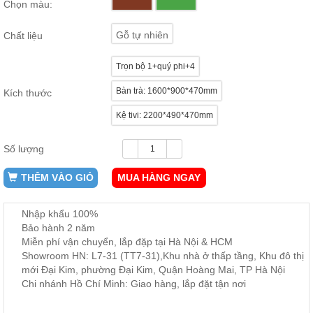
Chọn màu:
ăn,
ghế
ăn,
Gỗ tự nhiên
Chất liệu
kệ
bếp
Trọn bộ 1+quý phi+4
Nội
Bàn trà: 1600*900*470mm
Thất
Kích thước
Ban
Kệ tivi: 2200*490*470mm
Công,
Vườn
Số lượng
Bàn
ghế
ban
THÊM VÀO GIỎ
MUA HÀNG NGAY
công,
xích
đu,
Nhập khẩu 100%
ghế...
Bảo hành 2 năm
Miễn phí vận chuyển, lắp đặp tại Hà Nội & HCM
Phụ
Showroom HN: L7-31 (TT7-31),Khu nhà ở thấp tầng, Khu đô thị
Kiện
mới Đại Kim, phường Đại Kim, Quận Hoàng Mai, TP Hà Nội
Trang
Chi nhánh Hồ Chí Minh: Giao hàng, lắp đặt tận nơi
Trí
Cây
cảnh