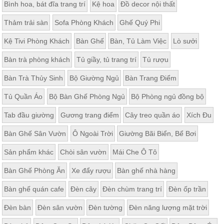
Bình hoa, bát đĩa trang trí
Kệ hoa
Đồ decor nội thất
Thảm trải sàn
Sofa Phòng Khách
Ghế Quý Phi
Kệ Tivi Phòng Khách
Bàn Ghế
Bàn, Tủ Làm Việc
Lò sưởi
Bàn trà phòng khách
Tủ giầy, tủ trang trí
Tủ rượu
Bàn Trà Thủy Sinh
Bộ Giường Ngủ
Bàn Trang Điểm
Tủ Quần Áo
Bộ Bàn Ghế Phòng Ngủ
Bộ Phòng ngủ đồng bộ
Tab đầu giường
Gương trang điểm
Cây treo quần áo
Xích Đu
Bàn Ghế Sân Vườn
Ô Ngoài Trời
Giường Bãi Biển, Bể Bơi
Sản phẩm khác
Chòi sân vườn
Mái Che Ô Tô
Bàn Ghế Phòng Ăn
Xe đẩy rượu
Bàn ghế nhà hàng
Bàn ghế quán cafe
Đèn cây
Đèn chùm trang trí
Đèn ốp trần
Đèn bàn
Đèn sân vườn
Đèn tường
Đèn năng lượng mặt trời