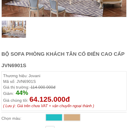
Thất
Phòng
Khách
Sofa,
tủ
rượu,
Bàn
trà...
Nội
BỘ SOFA PHÒNG KHÁCH TÂN CỔ ĐIỂN CAO CẤP
Thất
Phòng
JVN6901S
Ngủ
Giường
Thương hiệu:
Jovani
ngủ, tủ
Mã số:
JVN6901S
áo, bàn
Giá thị trường:
114.000.000đ
trang
44%
điểm
Giảm:
64.125.000đ
Giá chúng tôi:
Nội
( Lưu ý: Giá trên chưa VAT + vận chuyển ngoại thành )
Thất
Phòng
Chọn màu:
Ăn
Bàn