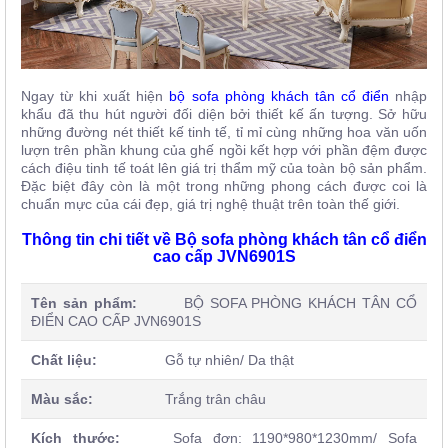
Ngay từ khi xuất hiện
bộ sofa phòng khách tân cổ điển
nhập
khẩu đã thu hút người đối diện bởi thiết kế ấn tượng. Sở hữu
những đường nét thiết kế tinh tế, tỉ mỉ cùng những hoa văn uốn
lượn trên phần khung của ghế ngồi kết hợp với phần đệm được
cách điệu tinh tế toát lên giá trị thẩm mỹ của toàn bộ sản phẩm.
Đặc biệt đây còn là một trong những phong cách được coi là
chuẩn mực của cái đẹp, giá trị nghệ thuật trên toàn thế giới.
Thông tin chi tiết về Bộ sofa phòng khách tân cổ điển
cao cấp JVN6901S
Tên sản phẩm:
BỘ SOFA PHÒNG KHÁCH TÂN CỔ
ĐIỂN CAO CẤP JVN6901S
Chất liệu:
Gỗ tự nhiên/ Da thật
Màu sắc:
Trắng trân châu
Kích thước:
Sofa đơn: 1190*980*1230mm
/ Sofa