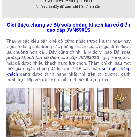
Chi tiết sản phẩm
, đồ
Nhấn vào đây để xem chi tiết sản phẩm
trang
trí
Giới thiệu chung về Bộ sofa phòng khách tân cổ điển
Nội
cao cấp JVN6901S
Thất
Nhà
Thay vì các kiểu bàn ghế gỗ cứng nhắc trước kia thì ngay nay
Hàng
việc sử dụng sofa trong các phòng khách của các gia đình được
Nội
ưa chuộng hơn cả . Đây cũng chính là lý do vì sao
Bộ sofa
Thất
phòng khách tân cổ điển cao cấp JVN6901S
ngay khi vừa ra
Nhà
mắt đã được nhiều khách hàng lựa chọn. Thậm chỉ chỉ sau một
Hàng
thời gian ngăn chúng đã lọt vào TOP các mẫu
sofa gỗ phòng
khách
đang được thịnh hàng nhất nhì trên thị trường, cạnh
tranh trực tiếp với rất nhiều mẫu mã thời thượng khác.