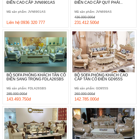
ĐIỂN CAO CẤP JVN6901AS
ĐIỂN CAO CẤP QUÝ PHÁI...
Mã sản phẩm: JVN6901AS
Mã sản phẩm: JVN699AS
436.000.000đ
Liên hệ:0936 320 777
231.412.500đ
BỘ SOFA PHÒNG KHÁCH TÂN CỔ
BỘ SOFA PHÒNG KHÁCH CAO
ĐIỂN SANG TRỌNG FDLA26SBS
CẤP TÂN CỔ ĐIỂN GD955S
Mã sản phẩm: FDLA26SBS
Mã sản phẩm: GD955S
285.000.000đ
260.000.000đ
143.493.750đ
142.785.000đ