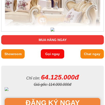
MUA HÀNG NGAY
Showroom
Gọi ngay
Chat ngay
Được thiết kế với từng chiếc ghế sofa tách rời với kích thước
64.125.000đ
đạt chuẩn giúp các gia chủ có thể dễ dàng và linh hoạt trong
Chỉ còn:
việc bố trí không gian nội thất của mình.
Giá gốc:
114.000.000đ
Sofa đơn: 1190*980*1230 mm
Sofa đôi: 1710*980*1270 mm
ĐĂNG KÝ NGAY