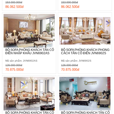
153.000.000đ
153.000.000đ
86.062.500đ
86.062.500đ
BỘ SOFA PHÒNG KHÁCH TÂN CỔ
BỘ SOFA PHÒNG KHÁCH PHONG
ĐIỂN NHẬP KHẨU JVN6902AS
CÁCH TÂN CỔ ĐIỂN JVN6902S
Mã sản phẩm: JVN6902AS
Mã sản phẩm: JVN6902S
126.000.000đ
126.000.000đ
70.875.000đ
70.875.000đ
BỘ SOFA PHÒNG KHÁCH TÂN CỔ
BỘ SOFA PHÒNG KHÁCH TÂN CỔ