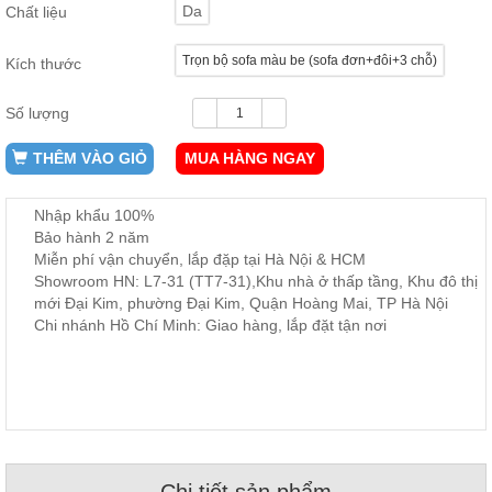
Da
Chất liệu
ăn,
ghế
ăn,
Trọn bộ sofa màu be (sofa đơn+đôi+3 chỗ)
kệ
Kích thước
bếp
Số lượng
Nội
Thất
THÊM VÀO GIỎ
MUA HÀNG NGAY
Ban
Công,
Nhập khẩu 100%
Vườn
Bảo hành 2 năm
Bàn
ghế
Miễn phí vận chuyển, lắp đặp tại Hà Nội & HCM
ban
Showroom HN: L7-31 (TT7-31),Khu nhà ở thấp tầng, Khu đô thị
công,
mới Đại Kim, phường Đại Kim, Quận Hoàng Mai, TP Hà Nội
xích
đu,
Chi nhánh Hồ Chí Minh: Giao hàng, lắp đặt tận nơi
ghế...
Phụ
Kiện
Trang
Trí
Cây
cảnh