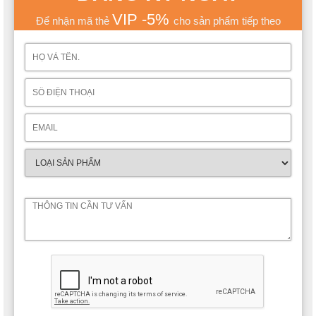
Sofa 3 chỗ: 2190*980*1280 mm
VIP -5%
Để nhận mã thẻ
cho sản phẩm tiếp theo
Ngoài ra, trong bộ sản phẩm này còn bao gồm cả hai loại bàn
trà là bàn trà vuông để bên cạnh và bàn trà chữ nhật dài đặt ở