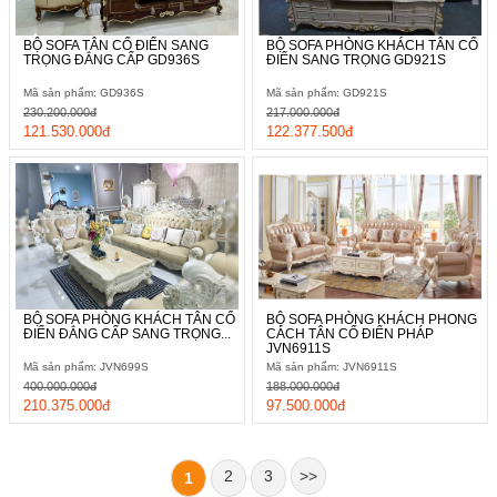
BỘ SOFA TÂN CỔ ĐIỂN SANG
BỘ SOFA PHÒNG KHÁCH TÂN CỔ
TRỌNG ĐẲNG CẤP GD936S
ĐIỂN SANG TRỌNG GD921S
Mã sản phẩm: GD936S
Mã sản phẩm: GD921S
230.200.000đ
217.000.000đ
121.530.000đ
122.377.500đ
BỘ SOFA PHÒNG KHÁCH TÂN CỔ
BỘ SOFA PHÒNG KHÁCH PHONG
ĐIỂN ĐẲNG CẤP SANG TRỌNG...
CÁCH TÂN CỔ ĐIỂN PHÁP
JVN6911S
Mã sản phẩm: JVN699S
Mã sản phẩm: JVN6911S
400.000.000đ
188.000.000đ
210.375.000đ
97.500.000đ
2
3
>>
1