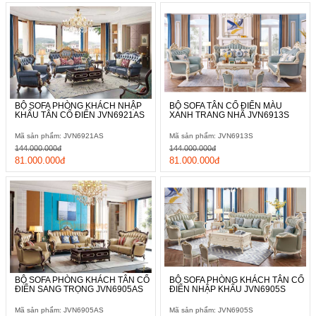
chất liệu gỗ và hoa văn vừa có thể kết hợp với mọi không gian
sử dụng khác nhau.
BỘ SOFA PHÒNG KHÁCH NHẬP
BỘ SOFA TÂN CỔ ĐIỂN MÀU
KHẨU TÂN CỔ ĐIỂN JVN6921AS
XANH TRANG NHÃ JVN6913S
Mã sản phẩm: JVN6921AS
Mã sản phẩm: JVN6913S
144.000.000đ
144.000.000đ
81.000.000đ
81.000.000đ
Cách phân biệt sofa da thật- Sofa giả da của người
trong nghề
BỘ SOFA PHÒNG KHÁCH TÂN CỔ
BỘ SOFA PHÒNG KHÁCH TÂN CỔ
ĐIỂN SANG TRỌNG JVN6905AS
ĐIỂN NHẬP KHẨU JVN6905S
Mã sản phẩm: JVN6905AS
Mã sản phẩm: JVN6905S