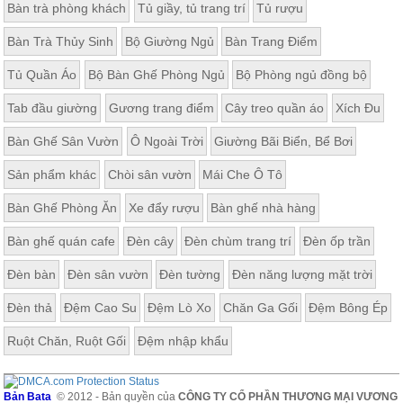
Bàn trà phòng khách
Tủ giầy, tủ trang trí
Tủ rượu
Bàn Trà Thủy Sinh
Bộ Giường Ngủ
Bàn Trang Điểm
Tủ Quần Áo
Bộ Bàn Ghế Phòng Ngủ
Bộ Phòng ngủ đồng bộ
Tab đầu giường
Gương trang điểm
Cây treo quần áo
Xích Đu
Bàn Ghế Sân Vườn
Ô Ngoài Trời
Giường Bãi Biển, Bể Bơi
Sản phẩm khác
Chòi sân vườn
Mái Che Ô Tô
Bàn Ghế Phòng Ăn
Xe đẩy rượu
Bàn ghế nhà hàng
Bàn ghế quán cafe
Đèn cây
Đèn chùm trang trí
Đèn ốp trần
Đèn bàn
Đèn sân vườn
Đèn tường
Đèn năng lượng mặt trời
Đèn thả
Đệm Cao Su
Đệm Lò Xo
Chăn Ga Gối
Đệm Bông Ép
Ruột Chăn, Ruột Gối
Đệm nhập khẩu
Bản Bata
© 2012 - Bản quyền của
CÔNG TY CỔ PHẦN THƯƠNG MẠI VƯƠNG