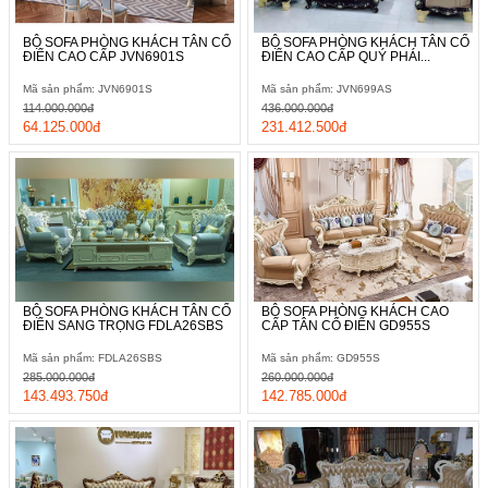
BỘ SOFA PHÒNG KHÁCH TÂN CỔ
BỘ SOFA PHÒNG KHÁCH TÂN CỔ
ĐIỂN CAO CẤP JVN6901S
ĐIỂN CAO CẤP QUÝ PHÁI...
Mã sản phẩm: JVN6901S
Mã sản phẩm: JVN699AS
114.000.000đ
436.000.000đ
64.125.000đ
231.412.500đ
BỘ SOFA PHÒNG KHÁCH TÂN CỔ
BỘ SOFA PHÒNG KHÁCH CAO
ĐIỂN SANG TRỌNG FDLA26SBS
CẤP TÂN CỔ ĐIỂN GD955S
Mã sản phẩm: FDLA26SBS
Mã sản phẩm: GD955S
285.000.000đ
260.000.000đ
143.493.750đ
142.785.000đ
Cùng với đó là các họa tiết hoa văn thiết kế nổi còn được phun
sơn mã vàng tạo cảm giác khác biệt và đầy mới lạ. Thêm vào
đó thì lớp sơn này còn gia tăng khả năng chống xước rất cao.