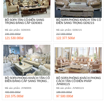
BỘ SOFA TÂN CỔ ĐIỂN SANG
BỘ SOFA PHÒNG KHÁCH TÂN CỔ
TRỌNG ĐẲNG CẤP GD936S
ĐIỂN SANG TRỌNG GD921S
Mã sản phẩm: GD936S
Mã sản phẩm: GD921S
230.200.000đ
217.000.000đ
121.530.000đ
122.377.500đ
Để có thể trực tiếp tham khảo, trải nghiệm mẫu sản phẩm này
BỘ SOFA PHÒNG KHÁCH TÂN CỔ
BỘ SOFA PHÒNG KHÁCH PHONG
các bạn hãy đến ngay một trong những hệ thống showroom
ĐIỂN ĐẲNG CẤP SANG TRỌNG...
CÁCH TÂN CỔ ĐIỂN PHÁP
trực thuộc thương hiệu Vương quốc nội thất nhé.
JVN6911S
Mã sản phẩm: JVN699S
Mã sản phẩm: JVN6911S
400.000.000đ
188.000.000đ
210.375.000đ
97.500.000đ