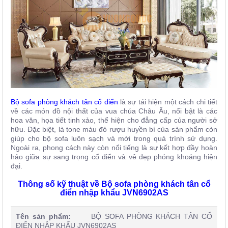
Bộ sofa phòng khách tân cổ điển
là sự tái hiện một cách chi tiết
về các món đồ nội thất của vua chúa Châu Âu, nổi bật là các
hoa văn, họa tiết tinh xảo, thể hiện cho đẳng cấp của người sở
hữu. Đặc biệt, là tone màu đỏ rượu huyền bí của sản phẩm còn
giúp cho bộ sofa luôn sạch và mới trong quá trình sử dụng.
Ngoài ra, phong cách này còn nổi tiếng là sự kết hợp đầy hoàn
hảo giữa sự sang trọng cổ điển và vẻ đẹp phóng khoáng hiện
đại.
Thông số kỹ thuật về Bộ sofa phòng khách tân cổ
điển nhập khẩu JVN6902AS
Tên sản phẩm:
BỘ SOFA PHÒNG KHÁCH TÂN CỔ
ĐIỂN NHẬP KHẨU JVN6902AS