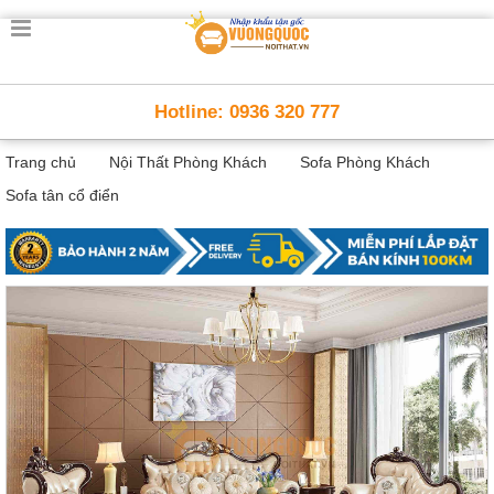
Trang
chủ
Nội
Hotline: 0936 320 777
Thất
Thông
Trang chủ
Nội Thất Phòng Khách
Sofa Phòng Khách
Minh
Nội
Sofa tân cổ điển
thất
thông
minh
Nội
Thất
Trẻ
Em
Giường
tầng,
bàn
học, tủ
sách
Nội