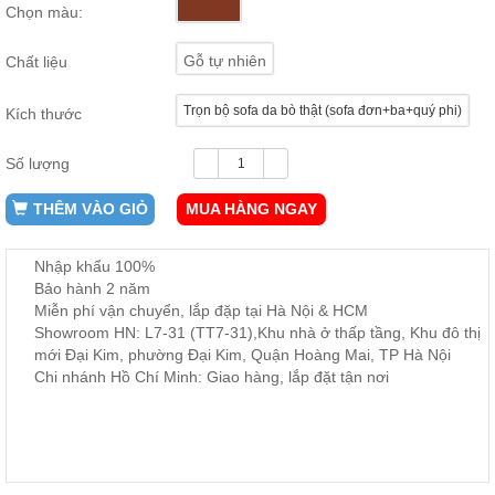
Chọn màu:
ăn,
ghế
ăn,
Gỗ tự nhiên
Chất liệu
kệ
bếp
Trọn bộ sofa da bò thật (sofa đơn+ba+quý phi)
Kích thước
Nội
Thất
Số lượng
Ban
Công,
THÊM VÀO GIỎ
MUA HÀNG NGAY
Vườn
Bàn
ghế
Nhập khẩu 100%
ban
Bảo hành 2 năm
công,
xích
Miễn phí vận chuyển, lắp đặp tại Hà Nội & HCM
đu,
Showroom HN: L7-31 (TT7-31),Khu nhà ở thấp tầng, Khu đô thị
ghế...
mới Đại Kim, phường Đại Kim, Quận Hoàng Mai, TP Hà Nội
Chi nhánh Hồ Chí Minh: Giao hàng, lắp đặt tận nơi
Phụ
Kiện
Trang
Trí
Cây
cảnh