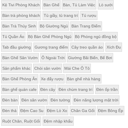
Kệ Tivi Phòng Khách
Bàn Ghế
Bàn, Tủ Làm Việc
Lò sưởi
Bàn trà phòng khách
Tủ giầy, tủ trang trí
Tủ rượu
Bàn Trà Thủy Sinh
Bộ Giường Ngủ
Bàn Trang Điểm
Tủ Quần Áo
Bộ Bàn Ghế Phòng Ngủ
Bộ Phòng ngủ đồng bộ
Tab đầu giường
Gương trang điểm
Cây treo quần áo
Xích Đu
Bàn Ghế Sân Vườn
Ô Ngoài Trời
Giường Bãi Biển, Bể Bơi
Sản phẩm khác
Chòi sân vườn
Mái Che Ô Tô
Bàn Ghế Phòng Ăn
Xe đẩy rượu
Bàn ghế nhà hàng
Bàn ghế quán cafe
Đèn cây
Đèn chùm trang trí
Đèn ốp trần
Đèn bàn
Đèn sân vườn
Đèn tường
Đèn năng lượng mặt trời
Đèn thả
Đệm Cao Su
Đệm Lò Xo
Chăn Ga Gối
Đệm Bông Ép
Ruột Chăn, Ruột Gối
Đệm nhập khẩu