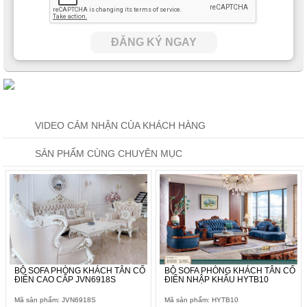
ĐĂNG KÝ NGAY
Bộ ghế sofa lần này tạo được ấn tượng đối với người tiều dùng
vì không chỉ bao gồm các mẫu sofa đơn, sofa ba riêng lẻ mà
kèm theo đấy còn là một chiếu ghế quý phi đầy sang trọng và
quyền quý.
VIDEO CẢM NHẬN CỦA KHÁCH HÀNG
SẢN PHẨM CÙNG CHUYÊN MỤC
BỘ SOFA PHÒNG KHÁCH TÂN CỔ
BỘ SOFA PHÒNG KHÁCH TÂN CỔ
ĐIỂN CAO CẤP JVN6918S
ĐIỂN NHẬP KHẨU HYTB10
Mã sản phẩm: JVN6918S
Mã sản phẩm: HYTB10