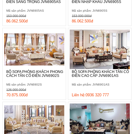
ĐIỂN SANG TRỌNG JVN6905AS
ĐIỂN NHẬP KHẨU JVN6905S
Mã sản phẩm: JVN6905AS
Mã sản phẩm: JVN6905S
153.000.000đ
153.000.000đ
86.062.500đ
86.062.500đ
Phá bỏ đi những nguyên tắc rườm rà của phong cách cổ điển
hay thay thế sự cứng nhắc của phong cách hiện đại, các đường
nét trên bề mặt sản phẩm được cách điệu một cách tinh tế và
mềm mại hơn rất nhiều.
BỘ SOFA PHÒNG KHÁCH PHONG
BỘ SOFA PHÒNG KHÁCH TÂN CỔ
CÁCH TÂN CỔ ĐIỂN JVN6902S
ĐIỂN CAO CẤP JVN6901AS
Mã sản phẩm: JVN6902S
Mã sản phẩm: JVN6901AS
126.000.000đ
70.875.000đ
Liên hệ:0936 320 777