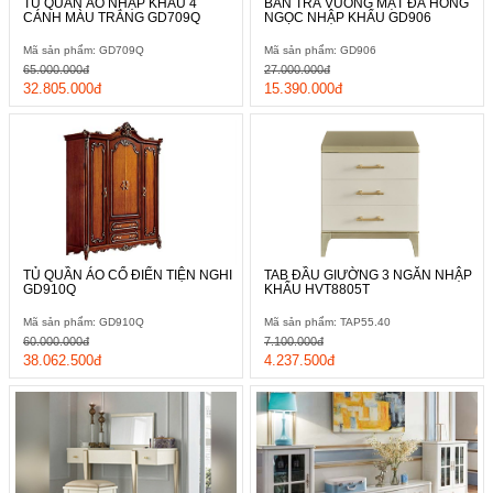
TỦ QUẦN ÁO NHẬP KHẨU 4
BÀN TRÀ VUÔNG MẶT ĐÁ HỒNG
CÁNH MÀU TRẮNG GD709Q
NGỌC NHẬP KHẨU GD906
Mã sản phẩm: GD709Q
Mã sản phẩm: GD906
65.000.000đ
27.000.000đ
32.805.000đ
15.390.000đ
Phần mặt và lưng ghế bọc da thật mềm mại, có độ bóng ấn
tượng. Đây là phần da thật vô cùng cao cấp, tại cảm giác thoải
mái, mềm mại và dai bền. Nó còn dễ vệ sinh, chỉ cần một chiếc
chổi lông gà là đã lau chùi được ghế ngay lập tức, trả lại vẻ
ngoài đẹp mắt như mới.
TỦ QUẦN ÁO CỔ ĐIỂN TIỆN NGHI
TAB ĐẦU GIƯỜNG 3 NGĂN NHẬP
GD910Q
KHẨU HVT8805T
Mã sản phẩm: GD910Q
Mã sản phẩm: TAP55.40
60.000.000đ
7.100.000đ
38.062.500đ
4.237.500đ