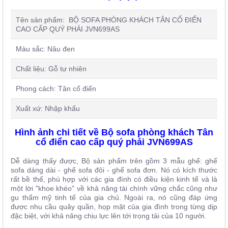
Tên sản phẩm: BỘ SOFA PHÒNG KHÁCH TÂN CỔ ĐIỂN
CAO CẤP QUÝ PHÁI JVN699AS
Màu sắc: Nâu đen
Chất liệu: Gỗ tự nhiên
Phong cách: Tân cổ điển
Xuất xứ: Nhập khẩu
Hình ảnh chi tiết về Bộ sofa phòng khách Tân
cổ điển cao cấp quý phái JVN699AS
Dễ dàng thấy được, Bộ sản phẩm trên gồm 3 mẫu ghế: ghế
sofa dáng dài - ghế sofa đôi - ghế sofa đơn. Nó có kích thước
rất bề thế, phù hợp với các gia đình có điều kiện kinh tế và là
một lời "khoe khéo" về khả năng tài chính vững chắc cũng như
gu thẩm mỹ tinh tế của gia chủ. Ngoài ra, nó cũng đáp ứng
được nhu cầu quây quần, họp mặt của gia đình trong từng dịp
đặc biệt, với khả năng chịu lực lên tới trọng tải của 10 người.