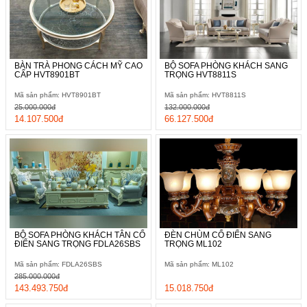
BÀN TRÀ PHONG CÁCH MỸ CAO
BỘ SOFA PHÒNG KHÁCH SANG
CẤP HVT8901BT
TRỌNG HVT8811S
Mã sản phẩm: HVT8901BT
Mã sản phẩm: HVT8811S
25.000.000đ
132.000.000đ
14.107.500đ
66.127.500đ
BỘ SOFA PHÒNG KHÁCH TÂN CỔ
ĐÈN CHÙM CỔ ĐIỂN SANG
ĐIỂN SANG TRỌNG FDLA26SBS
TRỌNG ML102
Mã sản phẩm: FDLA26SBS
Mã sản phẩm: ML102
285.000.000đ
143.493.750đ
15.018.750đ