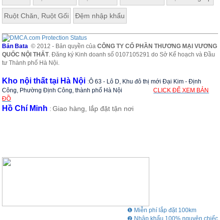
Ruột Chăn, Ruột Gối
Đệm nhập khẩu
Bản Bata
© 2012 - Bản quyền của
CÔNG TY CỔ PHẦN THƯƠNG MẠI VƯƠNG
QUỐC NỘI THẤT
. Đăng ký Kinh doanh số 0107105291 do Sở Kế hoạch và Đầu
tư Thành phố Hà Nội.
Kho nội thất tại Hà Nội
:
Ô 63 - Lô D, Khu đô thị mới Đại Kim - Định
Công, Phường Định Công, thành phố Hà Nội
CLICK ĐỂ XEM BẢN
ĐỒ
Hồ Chí Minh
Giao hàng, lắp đặt tận nơi
:
❶ Miễn phí lắp đặt 100km
❷ Nhập khẩu 100% nguyên chiếc