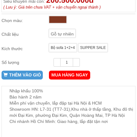
200.500.000đ
Siêu khuyến mãi còn:
ăn,
( Lưu ý: Giá trên chưa VAT + vận chuyển ngoại thành )
ghế
ăn,
kệ
Chọn màu:
bếp
Nội
Gỗ tự nhiên
Chất liệu
Thất
Ban
Bộ sofa 1+2+4
SUPPER SALE
Kích thước
Công,
Vườn
Số lượng
Bàn
ghế
THÊM VÀO GIỎ
MUA HÀNG NGAY
ban
công,
xích
đu,
Nhập khẩu 100%
ghế...
Bảo hành 2 năm
Miễn phí vận chuyển, lắp đặp tại Hà Nội & HCM
Phụ
Showroom HN: L7-31 (TT7-31),Khu nhà ở thấp tầng, Khu đô thị
Kiện
mới Đại Kim, phường Đại Kim, Quận Hoàng Mai, TP Hà Nội
Trang
Chi nhánh Hồ Chí Minh: Giao hàng, lắp đặt tận nơi
Trí
Cây
cảnh