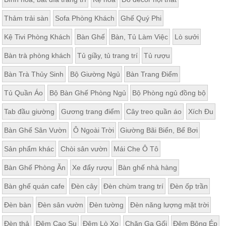
Thảm trải sàn
Sofa Phòng Khách
Ghế Quý Phi
Kệ Tivi Phòng Khách
Bàn Ghế
Bàn, Tủ Làm Việc
Lò sưởi
Bàn trà phòng khách
Tủ giầy, tủ trang trí
Tủ rượu
Bàn Trà Thủy Sinh
Bộ Giường Ngủ
Bàn Trang Điểm
Tủ Quần Áo
Bộ Bàn Ghế Phòng Ngủ
Bộ Phòng ngủ đồng bộ
Tab đầu giường
Gương trang điểm
Cây treo quần áo
Xích Đu
Bàn Ghế Sân Vườn
Ô Ngoài Trời
Giường Bãi Biển, Bể Bơi
Sản phẩm khác
Chòi sân vườn
Mái Che Ô Tô
Bàn Ghế Phòng Ăn
Xe đẩy rượu
Bàn ghế nhà hàng
Bàn ghế quán cafe
Đèn cây
Đèn chùm trang trí
Đèn ốp trần
Đèn bàn
Đèn sân vườn
Đèn tường
Đèn năng lượng mặt trời
Đèn thả
Đệm Cao Su
Đệm Lò Xo
Chăn Ga Gối
Đệm Bông Ép