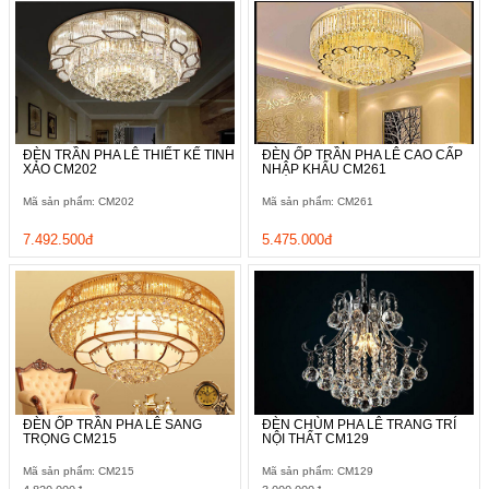
ĐÈN TRẦN PHA LÊ THIẾT KẾ TINH
ĐÈN ỐP TRẦN PHA LÊ CAO CẤP
XẢO CM202
NHẬP KHẨU CM261
Mã sản phẩm: CM202
Mã sản phẩm: CM261
7.492.500đ
5.475.000đ
ĐÈN ỐP TRẦN PHA LÊ SANG
ĐÈN CHÙM PHA LÊ TRANG TRÍ
TRỌNG CM215
NỘI THẤT CM129
Mã sản phẩm: CM215
Mã sản phẩm: CM129