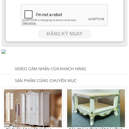
ĐĂNG KÝ NGAY
Phần khung của sofa được gia công với chất liệu gỗ tự nhiên,
có ưu điểm bền chắc, sau khi được xử lý theo công nghệ hiện
đại đã được xử lý hết hiện tượng dễ xảy ra ở gỗ như cong vệnh,
mối mọt. Đồng thời, nó bổ sung thêm một số điểm công như
khả năng chịu lực tốt, tuổi thọ cao và giữ được chất lượng trong
thời gian dài.
VIDEO CẢM NHẬN CỦA KHÁCH HÀNG
SẢN PHẨM CÙNG CHUYÊN MỤC