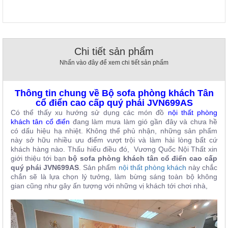
, đồ
trang
trí
Nội
Chi tiết sản phẩm
Thất
Nhấn vào đây để xem chi tiết sản phẩm
Nhà
Hàng
Nội
Thông tin chung về Bộ sofa phòng khách Tân
Thất
Nhà
cổ điển cao cấp quý phái JVN699AS
Hàng
Có thể thấy xu hướng sử dụng các món đồ
nội thất phòng
khác
h tân cổ điển
đang làm mưa làm gió gần đây và chưa hề
có dấu hiệu hạ nhiệt. Không thể phủ nhận, những sản phẩm
này sở hữu nhiều ưu điểm vượt trội và làm hài lòng bất cứ
khách hàng nào. Thấu hiểu điều đó, Vương Quốc Nội Thất xin
giới thiệu tới bạn
bộ sofa phòng khách tân cổ điển cao cấp
quý phái JVN699AS
. Sản phẩm
nội thất phòng khách
này chắc
chắn s
ẽ là lựa chọn lý tưởng, làm bừng sáng toàn bộ không
gian cũng như gây ấn tượng với những vị khách tới chơi nhà,