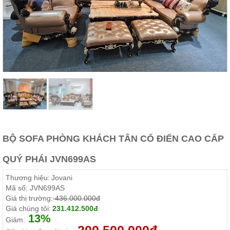
Thất
Phòng
Khách
Sofa,
tủ
rượu,
Bàn
trà...
Nội
Thất
Phòng
Ngủ
Giường
BỘ SOFA PHÒNG KHÁCH TÂN CỔ ĐIỂN CAO CẤP
ngủ, tủ
áo, bàn
trang
QUÝ PHÁI JVN699AS
điểm
Thương hiệu:
Jovani
Nội
Mã số:
JVN699AS
Thất
Giá thị trường:
436.000.000đ
Phòng
Giá chúng tôi:
231.412.500đ
13%
Ăn
Giảm:
Bàn