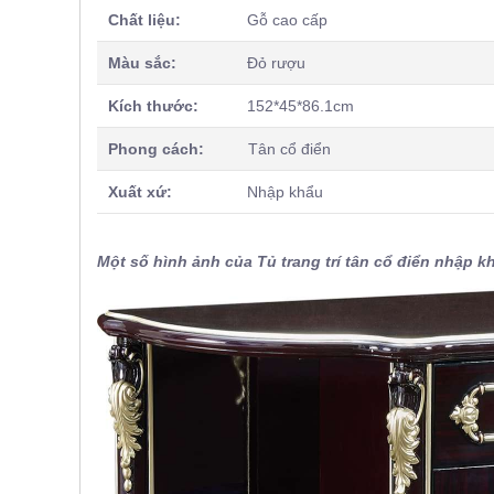
, đồ
Chất liệu:
Gỗ cao cấp
trang
trí
Màu sắc:
Đỏ rượu
Nội
Kích thước:
152*45*86.1cm
Thất
Nhà
Phong cách:
Tân cổ điển
Hàng
Nội
Xuất xứ:
Nhập khẩu
Thất
Nhà
Hàng
Một số hình ảnh của Tủ trang trí tân cổ điển nhập