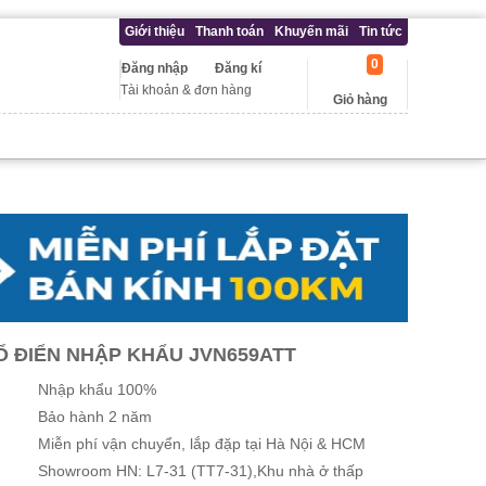
Giới thiệu
Thanh toán
Khuyến mãi
Tin tức
0
Đăng nhập
Đăng kí
Tài khoản & đơn hàng
Giỏ hàng
Ổ ĐIỂN NHẬP KHẨU JVN659ATT
Nhập khẩu 100%
Bảo hành 2 năm
Miễn phí vận chuyển, lắp đặp tại Hà Nội & HCM
Showroom HN: L7-31 (TT7-31),Khu nhà ở thấp