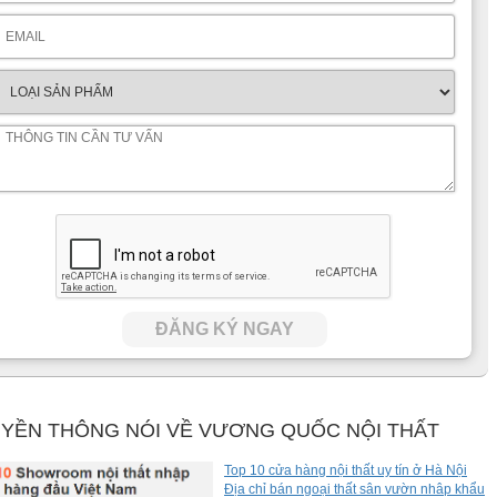
ĐĂNG KÝ NGAY
YỀN THÔNG NÓI VỀ VƯƠNG QUỐC NỘI THẤT
Top 10 cửa hàng nội thất uy tín ở Hà Nội
Địa chỉ bán ngoại thất sân vườn nhâp khẩu