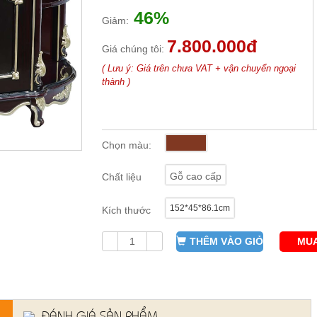
46%
Giảm:
7.800.000đ
Giá chúng tôi:
( Lưu ý: Giá trên chưa VAT + vận chuyển ngoại
thành )
Chọn màu:
Gỗ cao cấp
Chất liệu
152*45*86.1cm
Kích thước
THÊM VÀO GIỎ
MUA
ĐÁNH GIÁ SẢN PHẨM