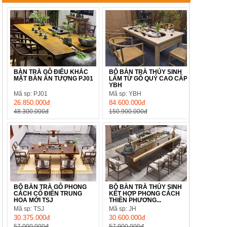
BÀN TRÀ GỖ ĐIÊU KHẮC
BỘ BÀN TRÀ THỦY SINH
MẶT BÀN ẤN TƯỢNG PJ01
LÀM TỪ GỖ QUÝ CAO CẤP
YBH
Mã sp: PJ01
Mã sp: YBH
26.850.000đ
84.600.000đ
48.300.000đ
150.900.000đ
BỘ BÀN TRÀ GỖ PHONG
BỘ BÀN TRÀ THỦY SINH
CÁCH CỔ ĐIỂN TRUNG
KẾT HỢP PHONG CÁCH
HOA MỚI TSJ
THIỀN PHƯƠNG...
Mã sp: TSJ
Mã sp: JH
30.375.000đ
30.600.000đ
57.000.000đ
57.900.000đ