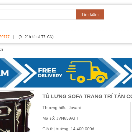
Tìm kiếm
20777
| (9 - 21h kể cả T7, CN)
rí
TỦ LƯNG SOFA TRANG TRÍ TÂN C
Thương hiệu:
Jovani
Mã số:
JVN659ATT
Giá thị trường:
14.400.000đ