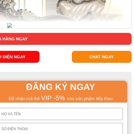
 HÀNG NGAY
I ĐIỆN NGAY
CHAT NGAY
ĐĂNG KÝ NGAY
VIP -5%
Để nhận mã thẻ
cho sản phẩm tiếp theo