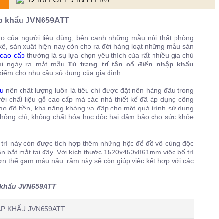
nhập khẩu JVN659ATT
o của người tiêu dùng, bên cạnh những mẫu nội thất phòng
 kế, sản xuất hiện nay còn cho ra đời hàng loạt những mẫu sản
í cao cấp
thường là sự lựa chọn yêu thích của rất nhiều gia chủ
vài ngày ra mắt mẫu
Tủ trang trí tân cổ điển nhập khẩu
 kiếm cho nhu cầu sử dụng của gia đình.
ẩu
nên chất lượng luôn là tiêu chí được đặt nên hàng đầu trong
ới chất liệu gỗ cao cấp mà các nhà thiết kế đã áp dụng công
 cao độ bền, khả năng kháng va đập cho một quá trình sử dụng
t không chì, không chất hóa học độc hại đảm bảo cho sức khỏe
 trí này còn được tích hợp thêm những hộc để đồ vô cùng độc
n bắt mắt tại đây. Với kích thước 1520x450x861mm việc bố trí
hơn thế gam màu nâu trầm này sẽ còn giúp việc kết hợp với các
p khẩu JVN659ATT
P KHẨU JVN659ATT