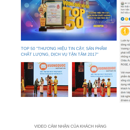
TOP 50 "THƯƠNG HIỆU TIN CẬY, SẢN PHẨM
CHẤT LƯỢNG, DỊCH VỤ TẬN TÂM 2017"
VIDEO CẢM NHẬN CỦA KHÁCH HÀNG