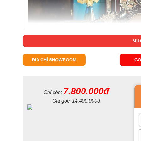
MUA
ĐỊA CHỈ SHOWROOM
GỌ
7.800.000đ
Chỉ còn:
Giá gốc:
14.400.000đ