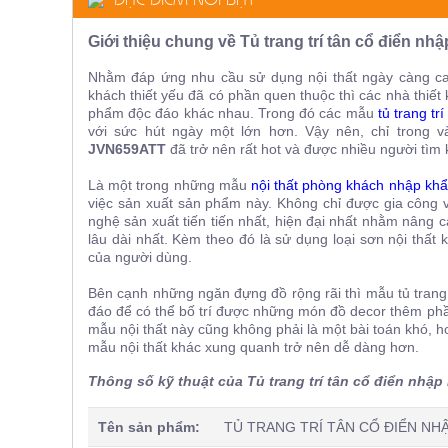
ăn,
ghế
Giới thiệu chung về Tủ trang trí tân cổ điển 
ăn,
kệ
bếp
Nhằm đáp ứng nhu cầu sử dụng nội thất ngày càng ca
khách thiết yếu đã có phần quen thuộc thì các nhà thiết
Nội
phẩm độc đáo khác nhau. Trong đó các mẫu
tủ trang tr
với sức hút ngày một lớn hơn. Vậy nên, chỉ trong 
Thất
JVN659ATT
đã trở nên rất hot và được nhiều người tìm
Ban
Công,
Là một trong những mẫu
nội thất phòng khách nhập kh
Vườn
việc sản xuất sản phẩm này. Không chỉ được gia công v
Bàn
nghệ sản xuất tiến tiến nhất, hiện đại nhất nhằm nâng
ghế
lâu dài nhất. Kèm theo đó là sử dụng loại sơn nội thấ
ban
của người dùng.
công,
xích
Bên cạnh những ngăn đựng đồ rộng rãi thì mẫu tủ trang
đu,
ghế...
đáo để có thể bố trí được những món đồ decor thêm phầ
mẫu nội thất này cũng không phải là một bài toán khó, 
Phụ
mẫu nội thất khác xung quanh trở nên dễ dàng hơn.
Kiện
Thông số kỹ thuật của Tủ trang trí tân cổ điển nhậ
Trang
Trí
Tên sản phẩm:
TỦ TRANG TRÍ TÂN CỔ ĐIỂN NHẬ
Cây
cảnh