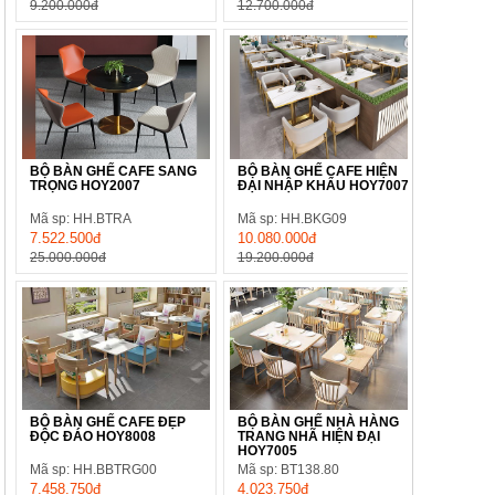
9.200.000đ
12.700.000đ
BỘ BÀN GHẾ CAFE SANG
BỘ BÀN GHẾ CAFE HIỆN
TRỌNG HOY2007
ĐẠI NHẬP KHẨU HOY7007
Mã sp: HH.BTRA
Mã sp: HH.BKG09
7.522.500đ
10.080.000đ
25.000.000đ
19.200.000đ
BỘ BÀN GHẾ CAFE ĐẸP
BỘ BÀN GHẾ NHÀ HÀNG
ĐỘC ĐÁO HOY8008
TRANG NHÃ HIỆN ĐẠI
HOY7005
Mã sp: HH.BBTRG00
Mã sp: BT138.80
7.458.750đ
4.023.750đ