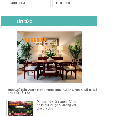
13.400.000đ
15.000.000đ
Tin tức
BỘ BÀN GHẾ CAFE NHẬP
BỘ BÀN TRÀ GỖ TỰ NHIÊN
KHẨU CAO CẤP HOY7006
PHONG CÁCH TRUNG HOA
KIỂU MỚI...
Mã sp: BT135
Mã sp: BT138.80
14.178.750đ
20.250.000đ
24.700.000đ
39.150.000đ
Bàn Ghế Sân Vườn Hợp Phong Thủy: Cách Chọn & Bố Trí Để
Thu Hút Tài Lộc
BỘ BÀN TRÀ GỖ PHONG
BỘ BÀN GHẾ CAFE KIỂU
Phong thủy sân vườn: Cách
CÁCH MỚI KẾT HỢP KHAY
DÁNG ĐƠN GIẢN HIỆN ĐẠI
bố trí hút tài lộc & vượng khí
NHÚNG TRÀ YDX
HOY8010
cho gia chủ
Mã sp: BT150.46
Mã sp: BBA90