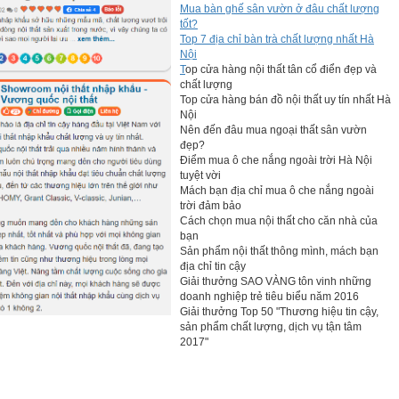
Mua bàn ghế sân vườn ở đâu chất lượng
tốt?
Top 7 địa chỉ bàn trà chất lượng nhất Hà
Nội
T
op cửa hàng nội thất tân cổ điển đẹp và
chất lượng
Top cửa hàng bán đồ nội thất uy tín nhất Hà
Nội
Nên đến đâu mua ngoại thất sân vườn
đẹp?
Điểm mua ô che nắng ngoài trời Hà Nội
tuyệt vời
Mách bạn địa chỉ mua ô che nắng ngoài
trời đảm bảo
Cách chọn mua nội thất cho căn nhà của
bạn
Sản phẩm nội thất thông mình, mách bạn
địa chỉ tin cậy
Giải thưởng SAO VÀNG tôn vinh những
doanh nghiệp trẻ tiêu biểu năm 2016
Giải thưởng Top 50 "Thương hiệu tin cậy,
sản phẩm chất lượng, dịch vụ tận tâm
2017"