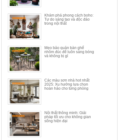
17.617.500đ
9.217.500đ
34.100.000đ
16.200.000đ
Khám phá phong cách boho:
Tự do sáng tạo và độc đáo
trong nội thất
Mẹo bảo quản bàn ghế
nhôm đúc để luôn sáng bóng
BÀN GHẾ TRANG ĐIỂM
BỘ BÀN ĂN ĐẢO MẶT ĐÁ
và không bị gỉ
THÔNG MINH HIỆN ĐẠI
PHIẾN AK3699
TÍCH HỢP SẠC...
Mã sp: HH.BTD08
Mã sp: GXD160.76
6.510.000đ
19.965.000đ
11.200.000đ
33.000.000đ
Các màu sơn nhà hot nhất
2025: Xu hướng lựa chọn
hoàn hảo cho từng phòng
Nội thất thông minh: Giải
pháp tối ưu cho không gian
sống hiện đại