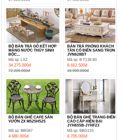
BỘ BÀN TRÀ GỖ KẾT HỢP
BÀN TRÀ PHÒNG KHÁCH
MÁNG NƯỚC THỦY SINH
TÂN CỔ ĐIỂN SANG TRỌNG
ĐỘC...
JVN628BT
Mã sp: LXZ
Mã sp: B T138.80
34.275.000đ
8.662.500đ
72.200.000đ
16.900.000đ
BỘ BÀN GHẾ CAFE SÂN
BỘ BÀN GHẾ TRANG ĐIỂM
VƯỜN ZX M525H525
CAO CẤP HIỆN ĐẠI
JYH655B-JYHF23
Mã sp: BBG87
Mã sp: BBG155
4.680.000đ
6.705.000đ