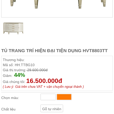
Thất
Phòng
Khách
Sofa,
tủ
rượu,
Bàn
trà...
Nội
TỦ TRANG TRÍ HIỆN ĐẠI TIỆN DỤNG HVT8803TT
Thất
Phòng
Thương hiệu:
Ngủ
Mã số:
HH.TTBG10
Giường
Giá thị trường:
29.600.000đ
ngủ, tủ
44%
áo, bàn
Giảm:
trang
16.500.000đ
Giá chúng tôi:
điểm
( Lưu ý: Giá trên chưa VAT + vận chuyển ngoại thành )
Nội
Thất
Chọn màu:
Phòng
Ăn
Gỗ tự nhiên
Chất liệu
Bàn