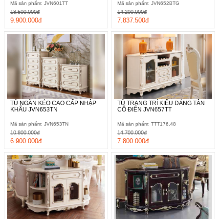
Mã sản phẩm: JVN601TT
Mã sản phẩm: JVN652BTG
18.500.000đ
14.200.000đ
9.900.000đ
7.837.500đ
TỦ NGĂN KÉO CAO CẤP NHẬP
TỦ TRANG TRÍ KIỂU DÁNG TÂN
KHẨU JVN653TN
CỔ ĐIỂN JVN657TT
Mã sản phẩm: JVN653TN
Mã sản phẩm: TTT176.48
10.800.000đ
14.700.000đ
6.900.000đ
7.800.000đ