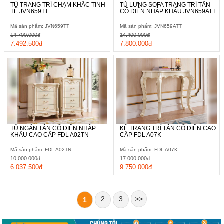
TỦ TRANG TRÍ CHẠM KHẮC TINH
TỦ LƯNG SOFA TRANG TRÍ TÂN
TẾ JVN659TT
CỔ ĐIỂN NHẬP KHẨU JVN659ATT
Mã sản phẩm: JVN659TT
Mã sản phẩm: JVN659ATT
14.700.000đ
14.400.000đ
7.492.500đ
7.800.000đ
TỦ NGĂN TÂN CỔ ĐIỂN NHẬP
KỆ TRANG TRÍ TÂN CỔ ĐIỂN CAO
KHẨU CAO CẤP FDL A02TN
CẤP FDL A07K
Mã sản phẩm: FDL A02TN
Mã sản phẩm: FDL A07K
10.000.000đ
17.000.000đ
6.037.500đ
9.750.000đ
2
3
>>
1