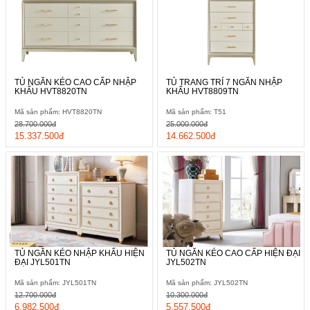
TỦ NGĂN KÉO CAO CẤP NHẬP
TỦ TRANG TRÍ 7 NGĂN NHẬP
KHẨU HVT8820TN
KHẨU HVT8809TN
Mã sản phẩm: HVT8820TN
Mã sản phẩm: T51
28.700.000đ
25.000.000đ
15.337.500đ
14.662.500đ
TỦ NGĂN KÉO NHẬP KHẨU HIỆN
TỦ NGĂN KÉO CAO CẤP HIỆN ĐẠI
ĐẠI JYL501TN
JYL502TN
Mã sản phẩm: JYL501TN
Mã sản phẩm: JYL502TN
12.700.000đ
10.300.000đ
6.982.500đ
5.557.500đ