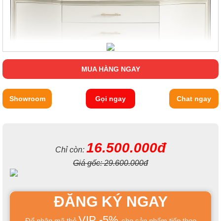
MUA HÀNG NGAY
Showroom
Gọi ngay
Chat ngay
16.500.000đ
Chỉ còn:
Giá gốc:
29.600.000đ
ĐĂNG KÝ NGAY
VIP -5%
Để nhận mã thẻ
cho sản phẩm tiếp theo