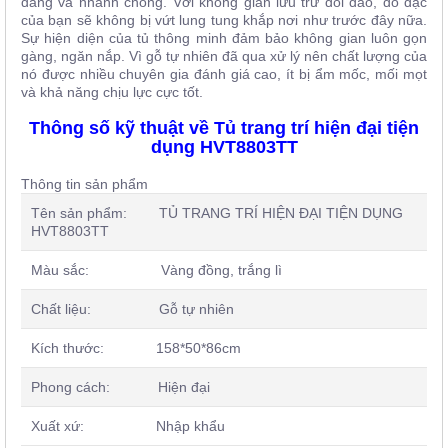
dàng và nhanh chóng. Với không gian lưu trữ dồi dào, đồ dạc
của bạn sẽ không bị vứt lung tung khắp nơi như trước đây nữa.
Sự hiện diện của tủ thông minh đảm bảo không gian luôn gọn
gàng, ngăn nắp. Vì gỗ tự nhiên đã qua xử lý nên chất lượng của
nó được nhiều chuyên gia đánh giá cao, ít bị ẩm mốc, mối mọt
và khả năng chịu lực cực tốt.
Thông số kỹ thuật về Tủ trang trí hiện đại tiện
dụng HVT8803TT
Thông tin sản phẩm
Tên sản phẩm: TỦ TRANG TRÍ HIỆN ĐẠI TIỆN DỤNG
HVT8803TT
Màu sắc: Vàng đồng, trắng lì
Chất liệu: Gỗ tự nhiên
Kích thước: 158*50*86cm
Phong cách: Hiện đại
Xuất xứ: Nhập khẩu