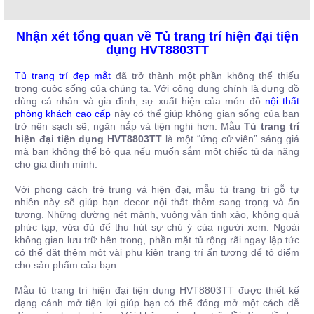
, đồ
trang
trí
Nhận xét tổng quan về Tủ trang trí hiện đại tiện
dụng HVT8803TT
Nội
Thất
Tủ trang trí đẹp mắt
đã trở thành một phần không thể thiếu
trong cuộc sống của chúng ta. Với công dụng chính là đựng đồ
Nhà
dùng cá nhân và gia đình, sự xuất hiện của món đồ
nội thất
Hàng
phòng khách cao cấp
này có thể giúp không gian sống của bạn
Nội
trở nên sạch sẽ, ngăn nắp và tiện nghi hơn. Mẫu
Tủ trang trí
Thất
hiện đại tiện dụng
HVT8803TT
là một “ứng cử viên” sáng giá
Nhà
Hàng
mà bạn không thể bỏ qua nếu muốn sắm một chiếc tủ đa năng
cho gia đình mình.
Với phong cách trẻ trung và hiện đại, mẫu tủ trang trí gỗ tự
nhiên này sẽ giúp bạn decor nội thất thêm sang trọng và ấn
tượng. Những đường nét mảnh, vuông vắn tinh xảo, không quá
phức tạp, vừa đủ để thu hút sự chú ý của người xem. Ngoài
không gian lưu trữ bên trong, phần mặt tủ rộng rãi ngay lập tức
có thể đặt thêm một vài phụ kiện trang trí ấn tượng để tô điểm
cho sản phẩm của bạn.
Mẫu tủ
trang trí hiện đại tiện dụng
HVT8803TT
được thiết kế
dạng cánh mở tiện lợi giúp bạn có thể đóng mở một cách dễ