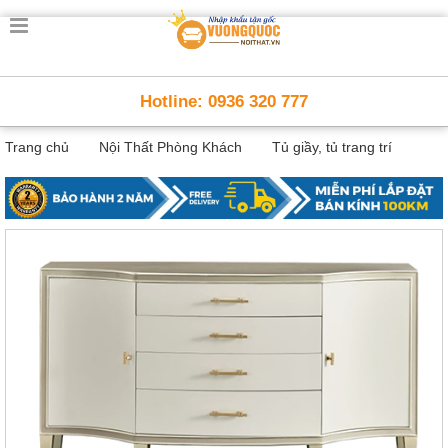
Trang
chủ
Nội
Hotline: 0936 320 777
Thất
Thông
Trang chủ
Nội Thất Phòng Khách
Tủ giầy, tủ trang trí
Minh
Nội
thất
thông
minh
Nội
Thất
Trẻ
Em
Giường
tầng,
bàn
học, tủ
sách
Nội