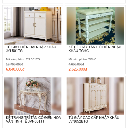
TỦ GIÀY HIỆN ĐẠI NHẬP KHẨU
KỆ ĐỂ GIẦY TÂN CỔ ĐIỂN NHẬP
JYL501TG
KHẨU TGHC
Mã sản phẩm: JYL501TG
Mã sản phẩm: TGHC
12.700.000đ
4.600.000đ
6.840.000đ
2.625.000đ
KỆ TRANG TRÍ TÂN CỔ ĐIỂN HOA
TỦ GIÀY CAO CẤP NHẬP KHẨU
VĂN TINH TẾ JVN601TT
JVN652BTG