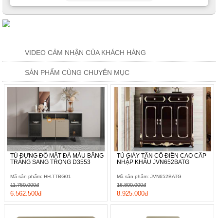
VIDEO CẢM NHẬN CỦA KHÁCH HÀNG
SẢN PHẨM CÙNG CHUYÊN MỤC
TỦ ĐỰNG ĐỒ MẶT ĐÁ MÀU BĂNG
TỦ GIÀY TÂN CỔ ĐIỂN CAO CẤP
TRẮNG SANG TRỌNG D3553
NHẬP KHẨU JVN652BATG
Mã sản phẩm: HH.TTBG01
Mã sản phẩm: JVN652BATG
11.750.000đ
16.800.000đ
6.562.500đ
8.925.000đ