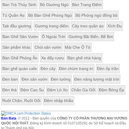
Bàn Trà Thủy Sinh
Bộ Giường Ngủ
Bàn Trang Điểm
Tủ Quần Áo
Bộ Bàn Ghế Phòng Ngủ
Bộ Phòng ngủ đồng bộ
Tab đầu giường
Gương trang điểm
Cây treo quần áo
Xích Đu
Bàn Ghế Sân Vườn
Ô Ngoài Trời
Giường Bãi Biển, Bể Bơi
Sản phẩm khác
Chòi sân vườn
Mái Che Ô Tô
Bàn Ghế Phòng Ăn
Xe đẩy rượu
Bàn ghế nhà hàng
Bàn ghế quán cafe
Đèn cây
Đèn chùm trang trí
Đèn ốp trần
Đèn bàn
Đèn sân vườn
Đèn tường
Đèn năng lượng mặt trời
Đèn thả
Đệm Cao Su
Đệm Lò Xo
Chăn Ga Gối
Đệm Bông Ép
Ruột Chăn, Ruột Gối
Đệm nhập khẩu
Bản Bata
© 2012 - Bản quyền của
CÔNG TY CỔ PHẦN THƯƠNG MẠI VƯƠNG
QUỐC NỘI THẤT
. Đăng ký Kinh doanh số 0107105291 do Sở Kế hoạch và Đầu
tư Thành phố Hà Nội.