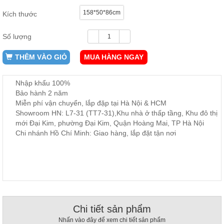
ăn,
158*50*86cm
Kích thước
ghế
ăn,
kệ
Số lượng
bếp
Nội
THÊM VÀO GIỎ
MUA HÀNG NGAY
Thất
Ban
Nhập khẩu 100%
Công,
Bảo hành 2 năm
Vườn
Miễn phí vận chuyển, lắp đặp tại Hà Nội & HCM
Bàn
Showroom HN: L7-31 (TT7-31),Khu nhà ở thấp tầng, Khu đô thị
ghế
mới Đại Kim, phường Đại Kim, Quận Hoàng Mai, TP Hà Nội
ban
công,
Chi nhánh Hồ Chí Minh: Giao hàng, lắp đặt tận nơi
xích
đu,
ghế...
Phụ
Kiện
Trang
Trí
Chi tiết sản phẩm
Cây
Nhấn vào đây để xem chi tiết sản phẩm
cảnh