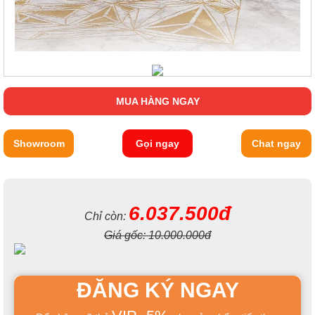
MUA HÀNG NGAY
Showroom
Gọi ngay
Chat ngay
6.037.500đ
Chỉ còn:
Giá gốc:
10.000.000đ
ĐĂNG KÝ NGAY