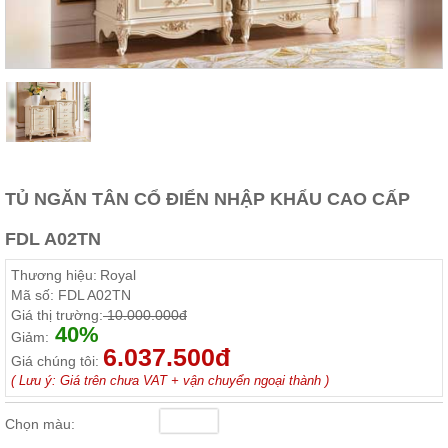
Thất
Phòng
Khách
Sofa,
tủ
rượu,
Bàn
trà...
Nội
TỦ NGĂN TÂN CỔ ĐIỂN NHẬP KHẨU CAO CẤP
Thất
Phòng
FDL A02TN
Ngủ
Giường
Thương hiệu:
Royal
ngủ, tủ
áo, bàn
Mã số:
FDL A02TN
trang
Giá thị trường:
10.000.000đ
điểm
40%
Giảm:
6.037.500đ
Nội
Giá chúng tôi:
( Lưu ý: Giá trên chưa VAT + vận chuyển ngoại thành )
Thất
Phòng
Chọn màu:
Ăn
Bàn