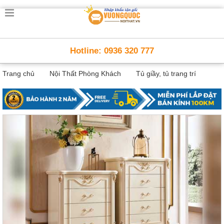
Trang
chủ
Nội
Hotline: 0936 320 777
Thất
Thông
Trang chủ
Nội Thất Phòng Khách
Tủ giầy, tủ trang trí
Minh
Nội
thất
thông
minh
Nội
Thất
Trẻ
Em
Giường
tầng,
bàn
học, tủ
sách
Nội