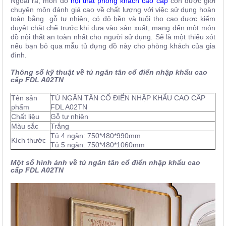
Ngoài ra, món đồ
nội thất phòng khách cao cấp
còn được giới
chuyên môn đánh giá cao về chất lượng với việc sử dụng hoàn
toàn bằng gỗ tự nhiên, có độ bền và tuổi thọ cao được kiểm
duyệt chặt chẽ trước khi đưa vào sản xuất, mang đến một món
đồ nội thất an toàn nhất cho người sử dụng. Sẽ là một thiếu xót
nếu bạn bỏ qua mẫu tủ đựng đồ này cho phòng khách của gia
đình.
Thông số kỹ thuật về tủ ngăn tân cổ điển nhập khẩu cao
cấp FDL A02TN
Tên sản
TỦ NGĂN TÂN CỔ ĐIỂN NHẬP KHẨU CAO CẤP
phẩm
FDL A02TN
Chất liệu
Gỗ tự nhiên
Màu sắc
Trắng
Tủ 4 ngăn: 750*480*990mm
Kích thước
Tủ 5 ngăn: 750*480*1060mm
Một số hình ảnh về tủ ngăn tân cổ điển nhập khẩu cao
cấp FDL A02TN