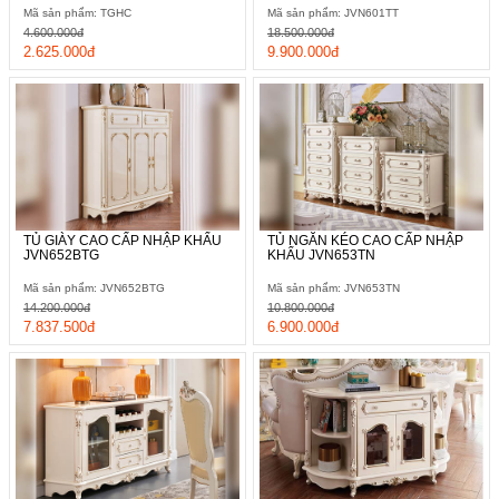
Mã sản phẩm: TGHC
Mã sản phẩm: JVN601TT
4.600.000đ
18.500.000đ
2.625.000đ
9.900.000đ
TỦ GIÀY CAO CẤP NHẬP KHẨU
TỦ NGĂN KÉO CAO CẤP NHẬP
JVN652BTG
KHẨU JVN653TN
Mã sản phẩm: JVN652BTG
Mã sản phẩm: JVN653TN
14.200.000đ
10.800.000đ
7.837.500đ
6.900.000đ