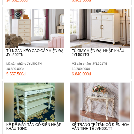
14.662.500đ
6.982.500đ
TỦ NGĂN KÉO CAO CẤP HIỆN ĐẠI
TỦ GIÀY HIỆN ĐẠI NHẬP KHẨU
JYL502TN
JYL501TG
Mã sản phẩm: JYL502TN
Mã sản phẩm: JYL501TG
10.300.000đ
12.700.000đ
5.557.500đ
6.840.000đ
KỆ ĐỂ GIẦY TÂN CỔ ĐIỂN NHẬP
KỆ TRANG TRÍ TÂN CỔ ĐIỂN HOA
KHẨU TGHC
VĂN TINH TẾ JVN601TT