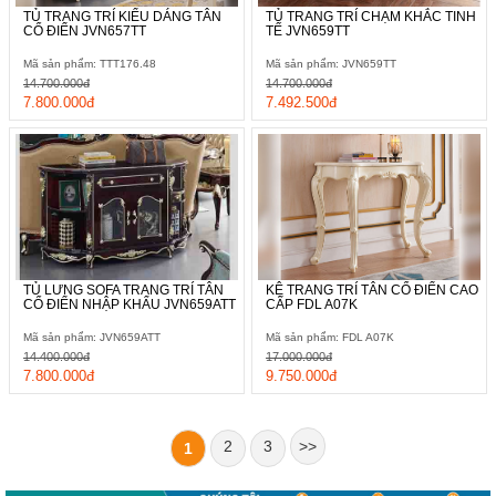
TỦ TRANG TRÍ KIỂU DÁNG TÂN
TỦ TRANG TRÍ CHẠM KHẮC TINH
CỔ ĐIỂN JVN657TT
TẾ JVN659TT
Mã sản phẩm: TTT176.48
Mã sản phẩm: JVN659TT
14.700.000đ
14.700.000đ
7.800.000đ
7.492.500đ
TỦ LƯNG SOFA TRANG TRÍ TÂN
KỆ TRANG TRÍ TÂN CỔ ĐIỂN CAO
CỔ ĐIỂN NHẬP KHẨU JVN659ATT
CẤP FDL A07K
Mã sản phẩm: JVN659ATT
Mã sản phẩm: FDL A07K
14.400.000đ
17.000.000đ
7.800.000đ
9.750.000đ
2
3
>>
1