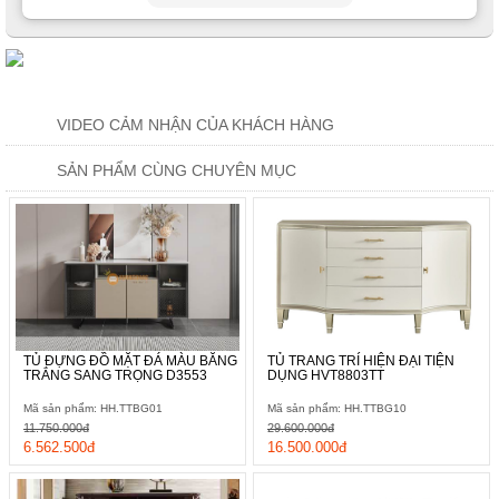
VIDEO CẢM NHẬN CỦA KHÁCH HÀNG
SẢN PHẨM CÙNG CHUYÊN MỤC
TỦ ĐỰNG ĐỒ MẶT ĐÁ MÀU BĂNG
TỦ TRANG TRÍ HIỆN ĐẠI TIỆN
TRẮNG SANG TRỌNG D3553
DỤNG HVT8803TT
Mã sản phẩm: HH.TTBG01
Mã sản phẩm: HH.TTBG10
11.750.000đ
29.600.000đ
6.562.500đ
16.500.000đ