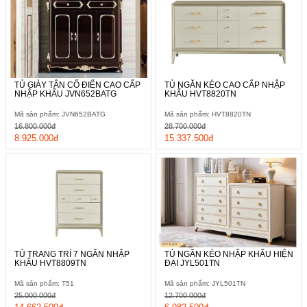
TỦ GIÀY TÂN CỔ ĐIỂN CAO CẤP
TỦ NGĂN KÉO CAO CẤP NHẬP
NHẬP KHẨU JVN652BATG
KHẨU HVT8820TN
Mã sản phẩm: JVN652BATG
Mã sản phẩm: HVT8820TN
16.800.000đ
28.700.000đ
8.925.000đ
15.337.500đ
TỦ TRANG TRÍ 7 NGĂN NHẬP
TỦ NGĂN KÉO NHẬP KHẨU HIỆN
KHẨU HVT8809TN
ĐẠI JYL501TN
Mã sản phẩm: T51
Mã sản phẩm: JYL501TN
25.000.000đ
12.700.000đ