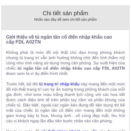
, đồ
trang
Chi tiết sản phẩm
trí
Nhấn vào đây để xem chi tiết sản phẩm
Nội
Thất
Giới thiệu về tủ ngăn tân cổ điển nhập khẩu cao
Nhà
cấp
FDL A02TN
Hàng
Nội
Không phải là món đồ nội thất chủ đạo trong phòng khách
Thất
nhưng tủ trang trí vẫn ảnh hưởng không nhỏ đến tính thẩm mỹ
Nhà
Hàng
cũng như tính năng sử dụng trong căn phòng. Sự xuất hiện của
chiếc
tủ ngăn tân cổ điển nhập khẩu cao cấp FDL A02TN
được xem là ví dụ điển hình nhất.
Trước hết, bộ đôi
tủ trang trí nhập khẩu
này mang đến một món
đồ nội thất trang trí cực kỳ ấn tượng trong phòng khách của mỗi
gia đình, nhờ tone màu trắng thanh lịch cộng với các họa tiết
được cách điệu tinh tế trên phần tay cầm và phần khung của
chiếc tủ. Đặc biệt, ngoài các ngăn kéo đựng đồ tiện dụng thì bề
mặt của chiếc tủ ngăn tân cổ điển còn mang đến một không
gian trưng bày lọ hoa, khung ảnh....vô cùng đẹp mắt, thu hút
các vị khách ngay lần đầu tiên bước chân vào căn phòng.