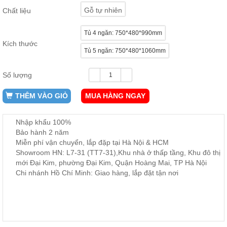
ăn,
Gỗ tự nhiên
Chất liệu
ghế
ăn,
kệ
Tủ 4 ngăn: 750*480*990mm
bếp
Kích thước
Tủ 5 ngăn: 750*480*1060mm
Nội
Thất
Số lượng
Ban
Công,
THÊM VÀO GIỎ
MUA HÀNG NGAY
Vườn
Bàn
ghế
Nhập khẩu 100%
ban
Bảo hành 2 năm
công,
xích
Miễn phí vận chuyển, lắp đặp tại Hà Nội & HCM
đu,
Showroom HN: L7-31 (TT7-31),Khu nhà ở thấp tầng, Khu đô thị
ghế...
mới Đại Kim, phường Đại Kim, Quận Hoàng Mai, TP Hà Nội
Chi nhánh Hồ Chí Minh: Giao hàng, lắp đặt tận nơi
Phụ
Kiện
Trang
Trí
Cây
cảnh