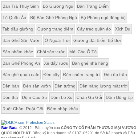
Bàn Trà Thủy Sinh
Bộ Giường Ngủ
Bàn Trang Điểm
Tủ Quần Áo
Bộ Bàn Ghế Phòng Ngủ
Bộ Phòng ngủ đồng bộ
Tab đầu giường
Gương trang điểm
Cây treo quần áo
Xích Đu
Bàn Ghế Sân Vườn
Ô Ngoài Trời
Giường Bãi Biển, Bể Bơi
Sản phẩm khác
Chòi sân vườn
Mái Che Ô Tô
Bàn Ghế Phòng Ăn
Xe đẩy rượu
Bàn ghế nhà hàng
Bàn ghế quán cafe
Đèn cây
Đèn chùm trang trí
Đèn ốp trần
Đèn bàn
Đèn sân vườn
Đèn tường
Đèn năng lượng mặt trời
Đèn thả
Đệm Cao Su
Đệm Lò Xo
Chăn Ga Gối
Đệm Bông Ép
Ruột Chăn, Ruột Gối
Đệm nhập khẩu
Bản Bata
© 2012 - Bản quyền của
CÔNG TY CỔ PHẦN THƯƠNG MẠI VƯƠNG
QUỐC NỘI THẤT
. Đăng ký Kinh doanh số 0107105291 do Sở Kế hoạch và Đầu