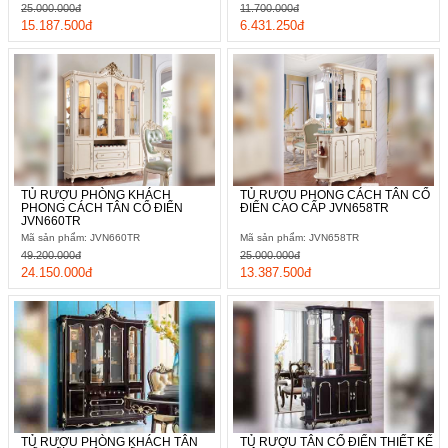
25.000.000đ
11.700.000đ
15.187.500đ
6.431.250đ
TỦ RƯỢU PHÒNG KHÁCH
TỦ RƯỢU PHONG CÁCH TÂN CỔ
PHONG CÁCH TÂN CỔ ĐIỂN
ĐIỂN CAO CẤP JVN658TR
JVN660TR
Mã sản phẩm: JVN660TR
Mã sản phẩm: JVN658TR
49.200.000đ
25.000.000đ
24.150.000đ
13.387.500đ
TỦ RƯỢU PHÒNG KHÁCH TÂN
TỦ RƯỢU TÂN CỔ ĐIỂN THIẾT KẾ