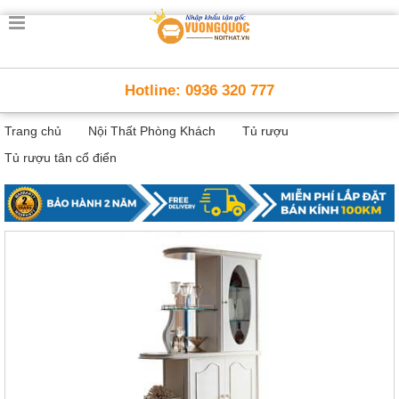
Trang
chủ
Nội
Hotline: 0936 320 777
Thất
Thông
Trang chủ
Nội Thất Phòng Khách
Tủ rượu
Minh
Nội
Tủ rượu tân cổ điển
thất
thông
minh
Nội
Thất
Trẻ
Em
Giường
tầng,
bàn
học, tủ
sách
Nội