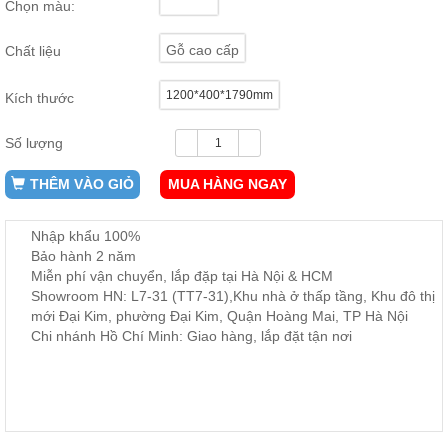
Chọn màu:
ăn,
ghế
ăn,
Gỗ cao cấp
Chất liệu
kệ
bếp
1200*400*1790mm
Kích thước
Nội
Thất
Số lượng
Ban
Công,
THÊM VÀO GIỎ
MUA HÀNG NGAY
Vườn
Bàn
ghế
Nhập khẩu 100%
ban
Bảo hành 2 năm
công,
Miễn phí vận chuyển, lắp đặp tại Hà Nội & HCM
xích
đu,
Showroom HN: L7-31 (TT7-31),Khu nhà ở thấp tầng, Khu đô thị
ghế...
mới Đại Kim, phường Đại Kim, Quận Hoàng Mai, TP Hà Nội
Chi nhánh Hồ Chí Minh: Giao hàng, lắp đặt tận nơi
Phụ
Kiện
Trang
Trí
Cây
cảnh