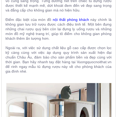
vô cùng sang trọng. Từng đường nét trên chiếc tủ đựng rượu
được thiết kế mạnh mẽ, dứt khoát đem đến vẻ đẹp sang trọng
và đẳng cấp cho không gian mà nó hiện hữu.
Điểm đặc biệt của món đồ
nội thất phòng khách
này chính là
không gian lưu trữ rượu được cách điệu tinh tế. Một bên đựng
những chai rượu quý bên còn lại đựng ly uống rượu và những
món đồ mỹ nghệ trang trí, giúp tô điểm cho không gian phòng
khách thêm ấn tượng hơn.
Ngoài ra, với việc sử dụng chất liệu gỗ cao cấp được chọn lọc
kỹ càng cùng với việc áp dụng quy trình sản xuất hiện đại
chuẩn Châu Âu, đảm bảo cho sản phẩm bền và đẹp cùng với
thời gian. Bạn hãy nhanh tay đặt hàng tại Vuongquocnoithat.vn
để rinh ngay mẫu tủ đựng rượu này về cho phòng khách của
gia đình nhé.