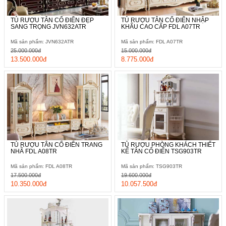
TỦ RƯỢU TÂN CỔ ĐIỂN ĐẸP
TỦ RƯỢU TÂN CỔ ĐIỂN NHẬP
SANG TRỌNG JVN632ATR
KHẨU CAO CẤP FDL A07TR
Mã sản phẩm: JVN632ATR
Mã sản phẩm: FDL A07TR
25.000.000đ
15.000.000đ
13.500.000đ
8.775.000đ
TỦ RƯỢU TÂN CỔ ĐIỂN TRANG
TỦ RƯỢU PHÒNG KHÁCH THIẾT
NHÃ FDL A08TR
KẾ TÂN CỔ ĐIỂN TSG903TR
Mã sản phẩm: FDL A08TR
Mã sản phẩm: TSG903TR
17.500.000đ
19.600.000đ
10.350.000đ
10.057.500đ