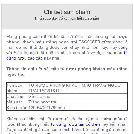
, đồ
trang
Chi tiết sản phẩm
trí
Nhấn vào đây để xem chi tiết sản phẩm
Nội
Thất
Mang phong cách thiết kế tân cổ điển thời thượng,
tủ rượu
Nhà
phòng khách màu trắng ngọc trai TSG918TR
xứng đáng là
Hàng
món đồ nội thất đang được bạn chạy nhất hiện nay. Hãy cùng
Nội
với Siêu thị nội thất nhập khẩu, khám phá vẻ đẹp của mẫu
tủ
Thất
đựng rượu cao cấp
này nhé.
Nhà
Hàng
Thông tin chi tiết về mẫu tủ
rượu phòng khách màu trắng
ngọc trai
Tên sản
TỦ RƯỢU PHÒNG KHÁCH MÀU TRẮNG NGỌC
phẩm
TRAI TSG918TR
Chất liệu
Gỗ cao cấp
Màu sắc
Trắng ngọc trai
Kích thước
1200*400*1790mm
Không có nhiều chi tiết rườm rà và cầu kỳ như những mẫu tủ
rượu khác nhưng mẫu
tủ đựng rượu tân cổ điển
này vẫn nhận
được sự đánh giá cao của khách hàng bởi sự đơn giản nhưng