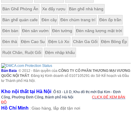
Bàn Ghế Phòng Ăn
Xe đẩy rượu
Bàn ghế nhà hàng
Bàn ghế quán cafe
Đèn cây
Đèn chùm trang trí
Đèn ốp trần
Đèn bàn
Đèn sân vườn
Đèn tường
Đèn năng lượng mặt trời
Đèn thả
Đệm Cao Su
Đệm Lò Xo
Chăn Ga Gối
Đệm Bông Ép
Ruột Chăn, Ruột Gối
Đệm nhập khẩu
Bản Bata
© 2012 - Bản quyền của
CÔNG TY CỔ PHẦN THƯƠNG MẠI VƯƠNG
QUỐC NỘI THẤT
. Đăng ký Kinh doanh số 0107105291 do Sở Kế hoạch và Đầu
tư Thành phố Hà Nội.
Kho nội thất tại Hà Nội
:
Ô 63 - Lô D, Khu đô thị mới Đại Kim - Định
Công, Phường Định Công, thành phố Hà Nội
CLICK ĐỂ XEM BẢN
ĐỒ
Hồ Chí Minh
Giao hàng, lắp đặt tận nơi
: