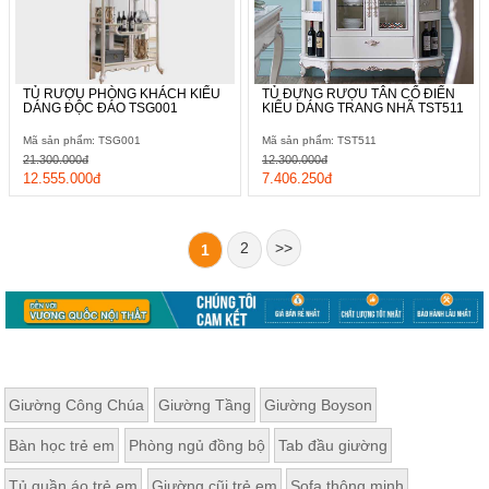
TỦ RƯỢU PHÒNG KHÁCH KIỂU
TỦ ĐỰNG RƯỢU TÂN CỔ ĐIỂN
DÁNG ĐỘC ĐÁO TSG001
KIỂU DÁNG TRANG NHÃ TST511
Mã sản phẩm: TSG001
Mã sản phẩm: TST511
21.300.000đ
12.300.000đ
12.555.000đ
7.406.250đ
2
>>
1
Giường Công Chúa
Giường Tầng
Giường Boyson
Bàn học trẻ em
Phòng ngủ đồng bộ
Tab đầu giường
Tủ quần áo trẻ em
Giường cũi trẻ em
Sofa thông minh