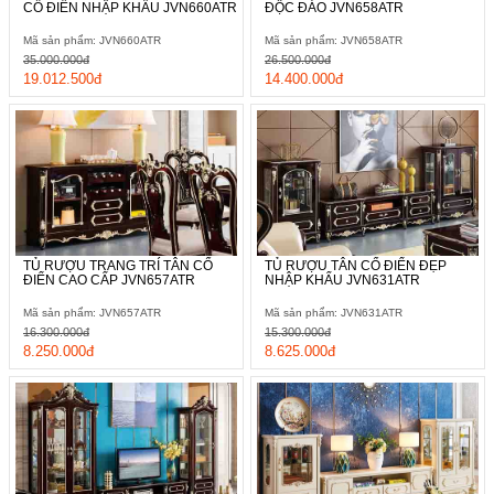
CỔ ĐIỂN NHẬP KHẨU JVN660ATR
ĐỘC ĐÁO JVN658ATR
Mã sản phẩm: JVN660ATR
Mã sản phẩm: JVN658ATR
35.000.000đ
26.500.000đ
19.012.500đ
14.400.000đ
TỦ RƯỢU TRANG TRÍ TÂN CỔ
TỦ RƯỢU TÂN CỔ ĐIỂN ĐẸP
ĐIỂN CAO CẤP JVN657ATR
NHẬP KHẨU JVN631ATR
Mã sản phẩm: JVN657ATR
Mã sản phẩm: JVN631ATR
16.300.000đ
15.300.000đ
8.250.000đ
8.625.000đ