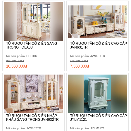
TỦ RƯỢU TÂN CỔ ĐIỂN SANG
TỦ RƯỢU TÂN CỔ ĐIỂN CAO CẤP
TRỌNG FDLA08
JVN631TR
Mã sản phẩm: HH.TDR
Mã sản phẩm: JVN631TR
29.500.000đ
13.000.000đ
16.350.000đ
7.350.000đ
TỦ RƯỢU TÂN CỔ ĐIỂN NHẬP
TỦ RƯỢU TÂN CỔ ĐIỂN CAO CẤP
KHẨU SANG TRỌNG JVN632TR
JYLM1121
Mã sản phẩm: JVN632TR
Mã sản phẩm: JYLM1121