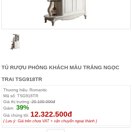
Thất
Phòng
Khách
Sofa,
tủ
rượu,
Bàn
trà...
Nội
Thất
Phòng
TỦ RƯỢU PHÒNG KHÁCH MÀU TRẮNG NGỌC
Ngủ
Giường
TRAI TSG918TR
ngủ, tủ
áo, bàn
Thương hiệu:
Romantic
trang
điểm
Mã số:
TSG918TR
Giá thị trường:
20.100.000đ
Nội
39%
Giảm:
12.322.500đ
Thất
Giá chúng tôi:
Phòng
( Lưu ý: Giá trên chưa VAT + vận chuyển ngoại thành )
Ăn
Bàn