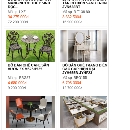
MÁNG NƯỚC THỦY SINH
TÂN CỔ ĐIỂN SANG TRỌNG
ĐỘC...
JVN628BT
Mã sp: LXZ
Mã sp: B T138.80
34.275.000đ
8.662.500đ
72.200.000đ
16.900.000đ
BỘ BÀN GHẾ CAFE SÂN
BỘ BÀN GHẾ TRANG ĐIỂM
VƯỜN ZX M525H525
CAO CẤP HIỆN ĐẠI
JYH655B-JYHF23
Mã sp: BBG87
Mã sp: BBG155
4.680.000đ
6.705.000đ
9.200.000đ
12.700.000đ