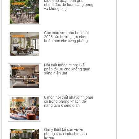
Mẹo bảo quản bàn ghế
nhôm đúc để luôn sáng bóng
BÀN GHẾ TRANG ĐIỂM
BỘ BÀN ĂN ĐẢO MẶT ĐÁ
và không bị gỉ
THÔNG MINH HIỆN ĐẠI
PHIẾN AK3699
TÍCH HỢP SẠC...
Mã sp: HH.BTD08
Mã sp: GXD160.76
6.510.000đ
19.965.000đ
11.200.000đ
33.000.000đ
Các màu sơn nhà hot nhất
2025: Xu hướng lựa chọn
hoàn hảo cho từng phòng
Nội thất thông minh: Giải
pháp tối ưu cho không gian
sống hiện đại
6 món nội thất nhất định phải
có trong phòng khách để
nâng tầm không gian
Gợi ý thiết kế sân vườn
phong cách indochine ấn
tượng