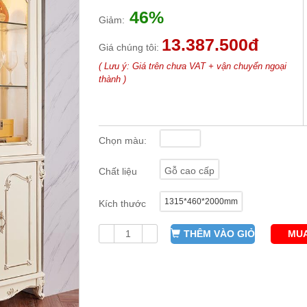
46%
Giảm:
13.387.500đ
Giá chúng tôi:
( Lưu ý: Giá trên chưa VAT + vận chuyển ngoại
thành )
Chọn màu:
Gỗ cao cấp
Chất liệu
1315*460*2000mm
Kích thước
THÊM VÀO GIỎ
MUA