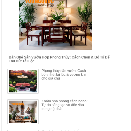
BỘ BÀN GHẾ CAFE NHẬP
BỘ BÀN TRÀ GỖ TỰ NHIÊN
KHẨU CAO CẤP HOY7006
PHONG CÁCH TRUNG HOA
KIỂU MỚI...
Mã sp: BT135
Mã sp: BT138.80
14.178.750đ
20.250.000đ
24.700.000đ
39.150.000đ
Bàn Ghế Sân Vườn Hợp Phong Thủy: Cách Chọn & Bố Trí Để
Thu Hút Tài Lộc
BỘ BÀN TRÀ GỖ PHONG
BỘ BÀN GHẾ CAFE KIỂU
Phong thủy sân vườn: Cách
CÁCH MỚI KẾT HỢP KHAY
DÁNG ĐƠN GIẢN HIỆN ĐẠI
bố trí hút tài lộc & vượng khí
NHÚNG TRÀ YDX
HOY8010
cho gia chủ
Mã sp: BT150.46
Mã sp: BBA90
17.617.500đ
9.217.500đ
34.100.000đ
16.200.000đ
Khám phá phong cách boho:
Tự do sáng tạo và độc đáo
trong nội thất