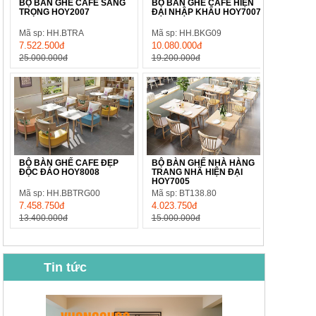
BỘ BÀN GHẾ CAFE SANG
BỘ BÀN GHẾ CAFE HIỆN
TRỌNG HOY2007
ĐẠI NHẬP KHẨU HOY7007
Mã sp: HH.BTRA
Mã sp: HH.BKG09
7.522.500đ
10.080.000đ
25.000.000đ
19.200.000đ
BỘ BÀN GHẾ CAFE ĐẸP
BỘ BÀN GHẾ NHÀ HÀNG
ĐỘC ĐÁO HOY8008
TRANG NHÃ HIỆN ĐẠI
HOY7005
Mã sp: HH.BBTRG00
Mã sp: BT138.80
7.458.750đ
4.023.750đ
13.400.000đ
15.000.000đ
Tin tức