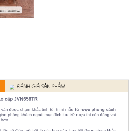
ĐÁNH GIÁ SẢN PHẨM
cao cấp
JVN658TR
 văn được chạm khắc tinh tế, tỉ mỉ mẫu
tủ rượu phong cách
gian phòng khách ngoài mục đích lưu trữ rượu thì còn đóng vai
 hơn.
tân cổ điển, nổi bật là các hoa văn, họa tiết được chạm khắc