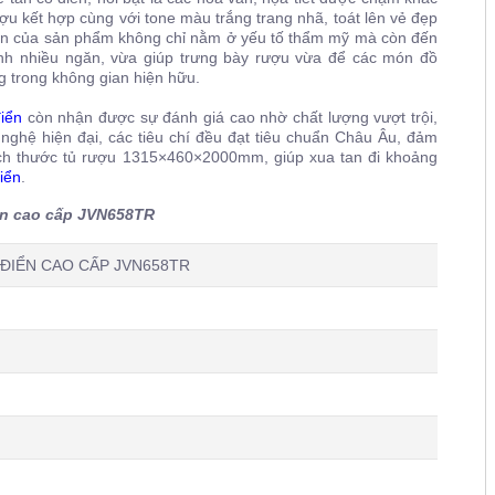
ượu kết hợp cùng với tone màu trắng trang nhã, toát lên vẻ đẹp
hấn của sản phẩm không chỉ nằm ở yếu tố thẩm mỹ mà còn đến
nh nhiều ngăn, vừa giúp trưng bày rượu vừa để các món đồ
g trong không gian hiện hữu.
iển
còn nhận được sự đánh giá cao nhờ chất lượng vượt trội,
 nghệ hiện đại, các tiêu chí đều đạt tiêu chuẩn Châu Âu, đảm
kích thước tủ rượu 1315×460×2000mm, giúp xua tan đi khoảng
iển
.
iển cao cấp JVN658TR
ĐIỂN CAO CẤP JVN658TR