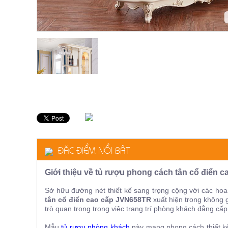
ăn,
ghế
ăn,
kệ
bếp
Nội
Thất
Ban
Công,
Vườn
Bàn
ghế
ban
công,
xích
ĐẶC ĐIỂM NỔI BẬT
đu,
ghế...
Giới thiệu về tủ rượu phong cách tân cổ điển 
Phụ
Kiện
Sở hữu đường nét thiết kế sang trọng cộng với các hoa
Trang
tân cổ điển cao cấp JVN658TR
xuất hiện trong không 
trò quan trọng trong việc trang trí phòng khách đẳng cấp
Trí
Cây
Mẫu
tủ rượu phòng khách
này mang phong cách thiết kế 
cảnh