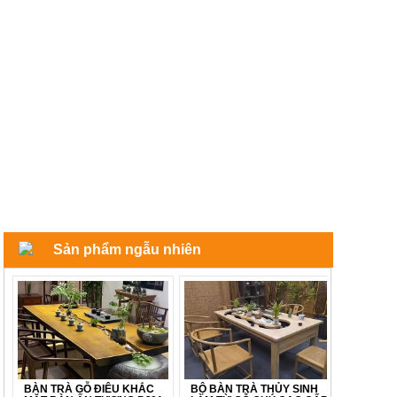
Sản phẩm ngẫu nhiên
BÀN TRÀ GỖ ĐIÊU KHẮC
BỘ BÀN TRÀ THỦY SINH