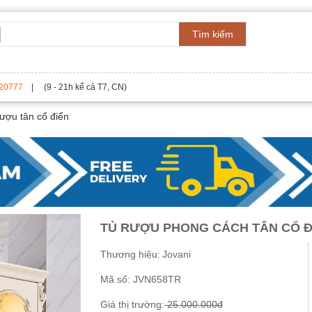
Tìm kiếm
20777
| (9 - 21h kể cả T7, CN)
ượu tân cổ điển
TỦ RƯỢU PHONG CÁCH TÂN CỔ Đ
Thương hiệu:
Jovani
Mã số:
JVN658TR
Giá thị trường:
25.000.000đ