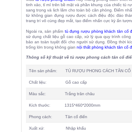
, đồ
tinh xảo, tỉ mỉ trên bề mặt và phần khung của chiếc tủ r
trang
sang trọng và lịch lãm cho toàn bộ căn phòng. Điểm n
trí
từ không gian đựng rượu được cách điệu độc đáo thà
trang trí vô cùng đẹp mắt, tạo điểm nhấn cực kỳ ấn tượn
Nội
Thất
Ngoài ra, sản phẩm
tủ đựng rượu phòng khách tân cổ đ
sử dụng chất liệu gỗ cao cấp, xử lý qua quy trình công
Nhà
bảo an toàn tuyệt đối cho người sử dụng. Đồng thời 
Hàng
trống lớn trong không gian
nội thất phòng khách tân cổ đ
Nội
Thất
Thông số kỹ thuật về tủ rượu phong cách tân cổ đ
Nhà
Hàng
Tên sản phẩm: TỦ RƯỢU PHONG CÁCH TÂN CỔ 
Chất liệu: Gỗ cao cấp
Màu sắc: Trắng trân châu
Kích thước: 1315*460*2000mm
Phong cách: Tân cổ điển
Xuất xứ: Nhập khẩu