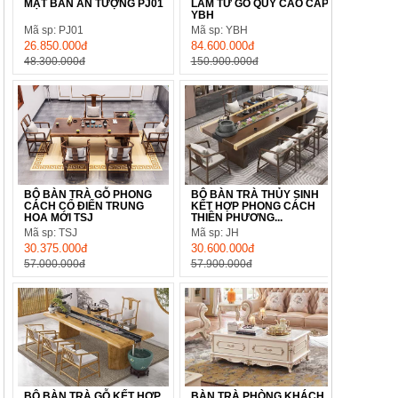
MẶT BÀN ẤN TƯỢNG PJ01
LÀM TỪ GỖ QUÝ CAO CẤP
YBH
Mã sp: PJ01
Mã sp: YBH
26.850.000đ
84.600.000đ
48.300.000đ
150.900.000đ
BỘ BÀN TRÀ GỖ PHONG
BỘ BÀN TRÀ THỦY SINH
CÁCH CỔ ĐIỂN TRUNG
KẾT HỢP PHONG CÁCH
HOA MỚI TSJ
THIỀN PHƯƠNG...
Mã sp: TSJ
Mã sp: JH
30.375.000đ
30.600.000đ
57.000.000đ
57.900.000đ
BỘ BÀN TRÀ GỖ KẾT HỢP
BÀN TRÀ PHÒNG KHÁCH