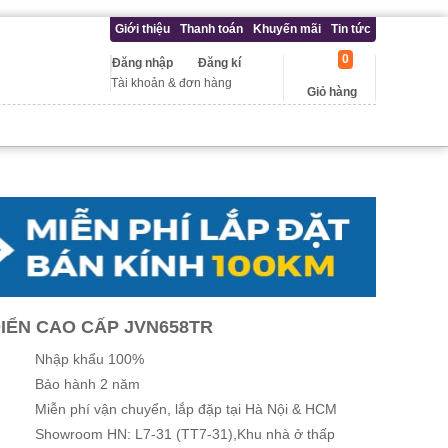
Giới thiệu
Thanh toán
Khuyến mãi
Tin tức
0
Đăng nhập
Đăng kí
Tài khoản & đơn hàng
Giỏ hàng
IỂN CAO CẤP JVN658TR
Nhập khẩu 100%
Bảo hành 2 năm
Miễn phí vận chuyển, lắp đặp tại Hà Nội & HCM
Showroom HN: L7-31 (TT7-31),Khu nhà ở thấp