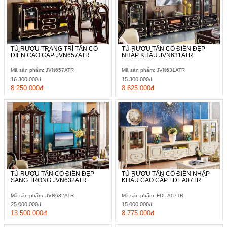
TỦ RƯỢU TRANG TRÍ TÂN CỔ
TỦ RƯỢU TÂN CỔ ĐIỂN ĐẸP
ĐIỂN CAO CẤP JVN657ATR
NHẬP KHẨU JVN631ATR
Mã sản phẩm: JVN657ATR
Mã sản phẩm: JVN631ATR
16.300.000đ
15.300.000đ
8.250.000đ
8.625.000đ
TỦ RƯỢU TÂN CỔ ĐIỂN ĐẸP
TỦ RƯỢU TÂN CỔ ĐIỂN NHẬP
SANG TRỌNG JVN632ATR
KHẨU CAO CẤP FDL A07TR
Mã sản phẩm: JVN632ATR
Mã sản phẩm: FDL A07TR
25.000.000đ
15.000.000đ
13.500.000đ
8.775.000đ