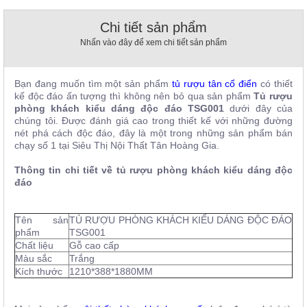
, đồ
trang
Chi tiết sản phẩm
trí
Nhấn vào đây để xem chi tiết sản phẩm
Nội
Thất
Bạn đang muốn tìm một sản phẩm
tủ rượu t
â
n cổ điển
có thiết
Nhà
kế độc đáo ấn tượng thì không nên bỏ qua sản phẩm
Tủ
rượu
Hàng
phòng khách kiểu dáng độc đáo
TSG001
dưới đây của
Nội
chúng tôi. Được đánh giá cao trong thiết kế với những đường
Thất
nét phá cách độc đáo, đây là một trong những sản phẩm bán
Nhà
chạy số 1 tại Siêu Thị Nội Thất Tân Hoàng Gia.
Hàng
Thông tin chi tiết về tủ rượu phòng khách kiểu dáng độc
đáo
Tên sản
TỦ RƯỢU PHÒNG KHÁCH KIỂU DÁNG ĐỘC ĐÁO
phẩm
TSG001
Chất liệu
Gỗ cao cấp
Màu sắc
Trắng
Kích thước
1210*388*1880MM