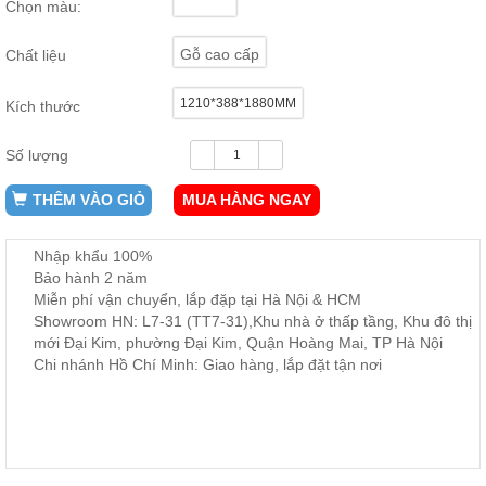
Chọn màu:
ăn,
ghế
ăn,
Gỗ cao cấp
Chất liệu
kệ
bếp
1210*388*1880MM
Kích thước
Nội
Thất
Số lượng
Ban
Công,
THÊM VÀO GIỎ
MUA HÀNG NGAY
Vườn
Bàn
ghế
Nhập khẩu 100%
ban
Bảo hành 2 năm
công,
Miễn phí vận chuyển, lắp đặp tại Hà Nội & HCM
xích
đu,
Showroom HN: L7-31 (TT7-31),Khu nhà ở thấp tầng, Khu đô thị
ghế...
mới Đại Kim, phường Đại Kim, Quận Hoàng Mai, TP Hà Nội
Chi nhánh Hồ Chí Minh: Giao hàng, lắp đặt tận nơi
Phụ
Kiện
Trang
Trí
Cây
cảnh