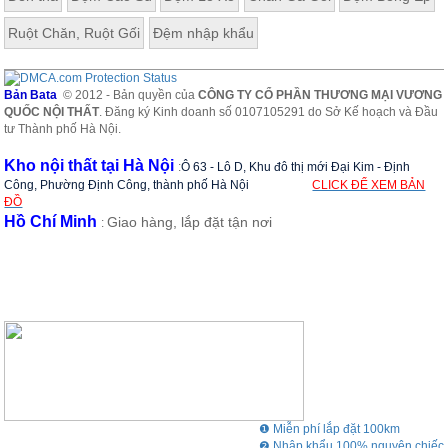
Ruột Chăn, Ruột Gối
Đệm nhập khẩu
Bản Bata
© 2012 - Bản quyền của
CÔNG TY CỔ PHẦN THƯƠNG MẠI VƯƠNG
QUỐC NỘI THẤT
. Đăng ký Kinh doanh số 0107105291 do Sở Kế hoạch và Đầu
tư Thành phố Hà Nội.
Kho nội thất tại Hà Nội
:
Ô 63 - Lô D, Khu đô thị mới Đại Kim - Định
Công, Phường Định Công, thành phố Hà Nội
CLICK ĐỂ XEM BẢN
ĐỒ
Hồ Chí Minh
Giao hàng, lắp đặt tận nơi
:
❶ Miễn phí lắp đặt 100km
❷ Nhập khẩu 100% nguyên chiếc