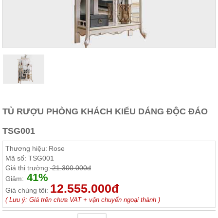
Thất
Phòng
Khách
Sofa,
tủ
rượu,
Bàn
trà...
Nội
Thất
Phòng
TỦ RƯỢU PHÒNG KHÁCH KIỂU DÁNG ĐỘC ĐÁO
Ngủ
Giường
TSG001
ngủ, tủ
áo, bàn
Thương hiệu:
Rose
trang
điểm
Mã số:
TSG001
Giá thị trường:
21.300.000đ
Nội
41%
Giảm:
12.555.000đ
Thất
Giá chúng tôi:
Phòng
( Lưu ý: Giá trên chưa VAT + vận chuyển ngoại thành )
Ăn
Bàn