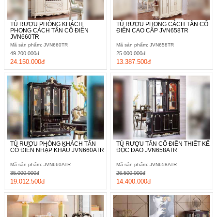
TỦ RƯỢU PHÒNG KHÁCH
TỦ RƯỢU PHONG CÁCH TÂN CỔ
PHONG CÁCH TÂN CỔ ĐIỂN
ĐIỂN CAO CẤP JVN658TR
JVN660TR
Mã sản phẩm: JVN660TR
Mã sản phẩm: JVN658TR
49.200.000đ
25.000.000đ
24.150.000đ
13.387.500đ
TỦ RƯỢU PHÒNG KHÁCH TÂN
TỦ RƯỢU TÂN CỔ ĐIỂN THIẾT KẾ
CỔ ĐIỂN NHẬP KHẨU JVN660ATR
ĐỘC ĐÁO JVN658ATR
Mã sản phẩm: JVN660ATR
Mã sản phẩm: JVN658ATR
35.000.000đ
26.500.000đ
19.012.500đ
14.400.000đ