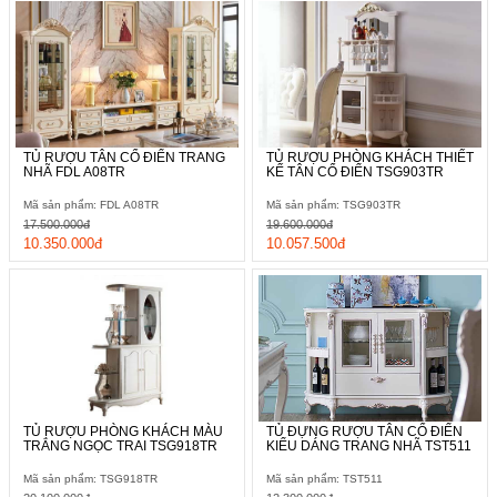
TỦ RƯỢU TÂN CỔ ĐIỂN TRANG
TỦ RƯỢU PHÒNG KHÁCH THIẾT
NHÃ FDL A08TR
KẾ TÂN CỔ ĐIỂN TSG903TR
Mã sản phẩm: FDL A08TR
Mã sản phẩm: TSG903TR
17.500.000đ
19.600.000đ
10.350.000đ
10.057.500đ
TỦ RƯỢU PHÒNG KHÁCH MÀU
TỦ ĐỰNG RƯỢU TÂN CỔ ĐIỂN
TRẮNG NGỌC TRAI TSG918TR
KIỂU DÁNG TRANG NHÃ TST511
Mã sản phẩm: TSG918TR
Mã sản phẩm: TST511