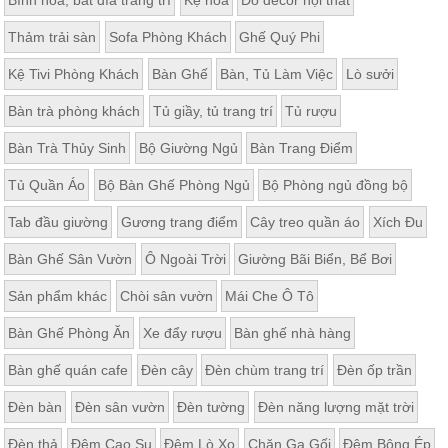
Thảm trải sàn
Sofa Phòng Khách
Ghế Quý Phi
Kệ Tivi Phòng Khách
Bàn Ghế
Bàn, Tủ Làm Việc
Lò sưởi
Bàn trà phòng khách
Tủ giầy, tủ trang trí
Tủ rượu
Bàn Trà Thủy Sinh
Bộ Giường Ngủ
Bàn Trang Điểm
Tủ Quần Áo
Bộ Bàn Ghế Phòng Ngủ
Bộ Phòng ngủ đồng bộ
Tab đầu giường
Gương trang điểm
Cây treo quần áo
Xích Đu
Bàn Ghế Sân Vườn
Ô Ngoài Trời
Giường Bãi Biển, Bể Bơi
Sản phẩm khác
Chòi sân vườn
Mái Che Ô Tô
Bàn Ghế Phòng Ăn
Xe đẩy rượu
Bàn ghế nhà hàng
Bàn ghế quán cafe
Đèn cây
Đèn chùm trang trí
Đèn ốp trần
Đèn bàn
Đèn sân vườn
Đèn tường
Đèn năng lượng mặt trời
Đèn thả
Đệm Cao Su
Đệm Lò Xo
Chăn Ga Gối
Đệm Bông Ép