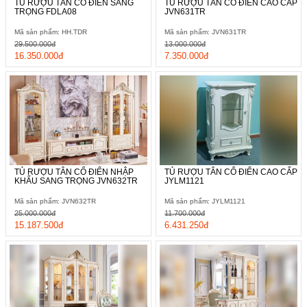
TỦ RƯỢU TÂN CỔ ĐIỂN SANG
TỦ RƯỢU TÂN CỔ ĐIỂN CAO CẤP
TRỌNG FDLA08
JVN631TR
Mã sản phẩm: HH.TDR
Mã sản phẩm: JVN631TR
29.500.000đ
13.000.000đ
16.350.000đ
7.350.000đ
TỦ RƯỢU TÂN CỔ ĐIỂN NHẬP
TỦ RƯỢU TÂN CỔ ĐIỂN CAO CẤP
KHẨU SANG TRỌNG JVN632TR
JYLM1121
Mã sản phẩm: JVN632TR
Mã sản phẩm: JYLM1121
25.000.000đ
11.700.000đ
15.187.500đ
6.431.250đ