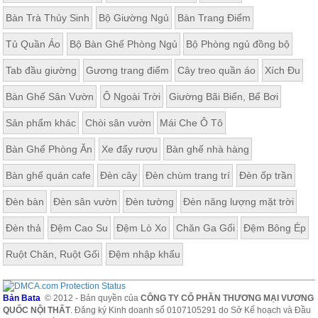
Bàn Trà Thủy Sinh
Bộ Giường Ngủ
Bàn Trang Điểm
Tủ Quần Áo
Bộ Bàn Ghế Phòng Ngủ
Bộ Phòng ngủ đồng bộ
Tab đầu giường
Gương trang điểm
Cây treo quần áo
Xích Đu
Bàn Ghế Sân Vườn
Ô Ngoài Trời
Giường Bãi Biển, Bể Bơi
Sản phẩm khác
Chòi sân vườn
Mái Che Ô Tô
Bàn Ghế Phòng Ăn
Xe đẩy rượu
Bàn ghế nhà hàng
Bàn ghế quán cafe
Đèn cây
Đèn chùm trang trí
Đèn ốp trần
Đèn bàn
Đèn sân vườn
Đèn tường
Đèn năng lượng mặt trời
Đèn thả
Đệm Cao Su
Đệm Lò Xo
Chăn Ga Gối
Đệm Bông Ép
Ruột Chăn, Ruột Gối
Đệm nhập khẩu
Bản Bata
© 2012 - Bản quyền của
CÔNG TY CỔ PHẦN THƯƠNG MẠI VƯƠNG
QUỐC NỘI THẤT
. Đăng ký Kinh doanh số 0107105291 do Sở Kế hoạch và Đầu