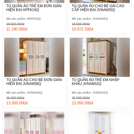
TỦ QUẦN ÁO TRẺ EM ĐƠN GIẢN
TỦ QUẦN ÁO CHO BÉ GÁI CAO
HIỆN ĐẠI HPF619Q
CẤP HIỆN ĐẠI JVNA605Q
Mã sản phẩm: HPF619Q
Mã sản phẩm: JVNA605Q
19.500.000đ
19.500.000đ
11.190.000đ
10.972.500đ
TỦ QUẦN ÁO CHO BÉ ĐƠN GIẢN
TỦ QUẦN ÁO TRẺ EM NHẬP
HIỆN ĐẠI JVNA608Q
KHẨU JVNA602Q
Mã sản phẩm: JVNA608Q
Mã sản phẩm: JVNA602Q
25.000.000đ
25.000.000đ
13.050.000đ
13.050.000đ