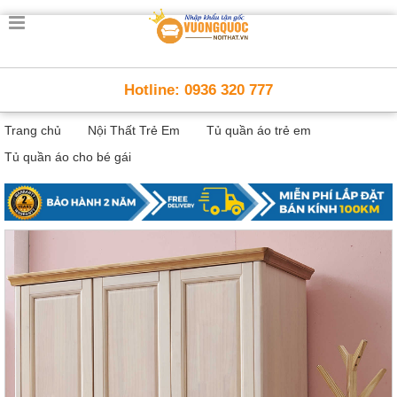
Trang
chủ
Nội
Hotline: 0936 320 777
Thất
Thông
Trang chủ
Nội Thất Trẻ Em
Tủ quần áo trẻ em
Minh
Nội
Tủ quần áo cho bé gái
thất
thông
minh
Nội
Thất
Trẻ
Em
Giường
tầng,
bàn
học, tủ
sách
Nội