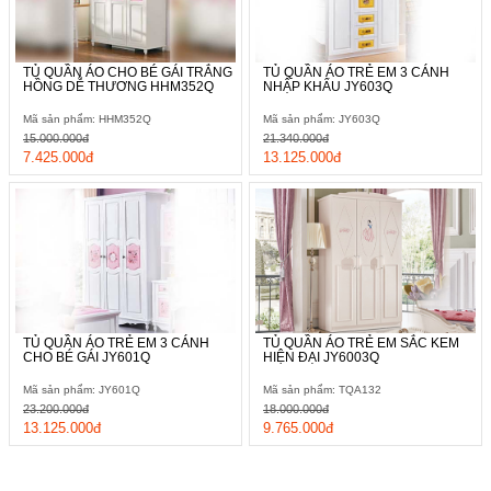
TỦ QUẦN ÁO CHO BÉ GÁI TRẮNG
TỦ QUẦN ÁO TRẺ EM 3 CÁNH
HỒNG DỄ THƯƠNG HHM352Q
NHẬP KHẨU JY603Q
Mã sản phẩm: HHM352Q
Mã sản phẩm: JY603Q
15.000.000đ
21.340.000đ
7.425.000đ
13.125.000đ
TỦ QUẦN ÁO TRẺ EM 3 CÁNH
TỦ QUẦN ÁO TRẺ EM SẮC KEM
CHO BÉ GÁI JY601Q
HIỆN ĐẠI JY6003Q
Mã sản phẩm: JY601Q
Mã sản phẩm: TQA132
23.200.000đ
18.000.000đ
13.125.000đ
9.765.000đ