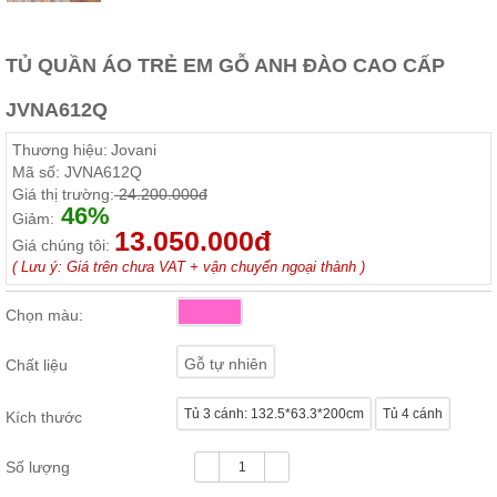
ăn,
ghế
ăn,
TỦ QUẦN ÁO TRẺ EM GỖ ANH ĐÀO CAO CẤP
kệ
bếp
JVNA612Q
Nội
Thất
Thương hiệu:
Jovani
Ban
Mã số:
JVNA612Q
Giá thị trường:
24.200.000đ
Công,
46%
Giảm:
Vườn
13.050.000đ
Bàn
Giá chúng tôi:
ghế
( Lưu ý: Giá trên chưa VAT + vận chuyển ngoại thành )
ban
công,
xích
Chọn màu:
đu,
ghế...
Gỗ tự nhiên
Chất liệu
Phụ
Kiện
Tủ 3 cánh: 132.5*63.3*200cm
Tủ 4 cánh
Kích thước
Trang
Trí
Số lượng
Cây
cảnh