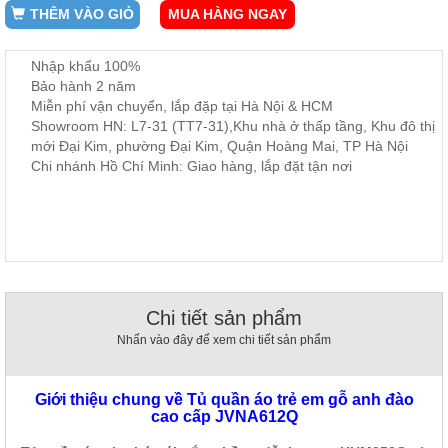
THÊM VÀO GIỎ
MUA HÀNG NGAY
, đồ
trang
trí
Nhập khẩu 100%
Nội
Bảo hành 2 năm
Thất
Miễn phí vận chuyển, lắp đặp tại Hà Nội & HCM
Nhà
Showroom HN: L7-31 (TT7-31),Khu nhà ở thấp tầng, Khu đô thị
mới Đại Kim, phường Đại Kim, Quận Hoàng Mai, TP Hà Nội
Hàng
Chi nhánh Hồ Chí Minh: Giao hàng, lắp đặt tận nơi
Nội
Thất
Nhà
Hàng
Chi tiết sản phẩm
Nhấn vào đây để xem chi tiết sản phẩm
Giới thiệu chung về Tủ quần áo trẻ em gỗ anh đào
cao cấp JVNA612Q