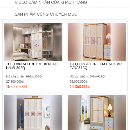
VIDEO CẢM NHẬN CỦA KHÁCH HÀNG
SẢN PHẨM CÙNG CHUYÊN MỤC
Điểm nhấn nổi bật được tập trung hoàn toàn ở phần chính giữa
của cánh tủ đến từ sự phối màu đầy chất nghệ thuật, họa tiết
TỦ QUẦN ÁO TRẺ EM HIỆN ĐẠI
TỦ QUẦN ÁO TRẺ EM CAO CẤP
thiết kế nổi với gam màu nâu trầm ấn tượng cho đến phần núm
HHML302Q
JVNA613Q
tay nắm tủ cũng được mạ vàng sang trọng, đẳng cấp.
Mã sản phẩm: HHML302Q
Mã sản phẩm: JVNA613Q
27.300.000đ
26.000.000đ
15.037.500đ
13.050.000đ