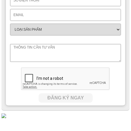
Nhằm hạn chế bụi bẩn có thể rơi từ phía trên vào trong tủ quần
áo khiến đồ đạc bên trong bị bẩn, phần gờ trên đỉnh tủ được
thiết kế rộng hơn một chút so với kích thước tổng thể ở trên.
ĐĂNG KÝ NGAY