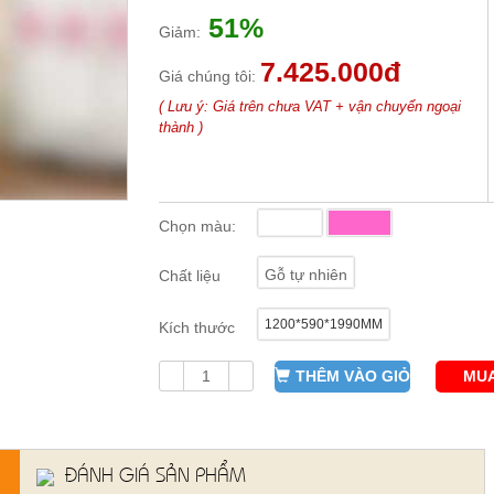
51%
Giảm:
7.425.000đ
Giá chúng tôi:
( Lưu ý: Giá trên chưa VAT + vận chuyển ngoại
thành )
Chọn màu:
Gỗ tự nhiên
Chất liệu
1200*590*1990MM
Kích thước
THÊM VÀO GIỎ
MUA
ĐÁNH GIÁ SẢN PHẨM