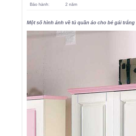
Bảo hành: 2 năm
, đồ
trang
trí
Một số hình ảnh về tủ quần áo cho bé gái trắ
Nội
Thất
Nhà
Hàng
Nội
Thất
Nhà
Hàng