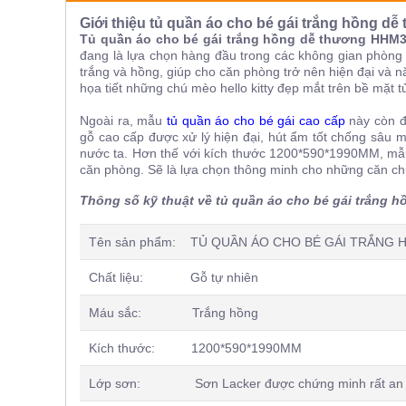
ăn,
Giới thiệu tủ quần áo cho bé gái trắng hồng d
ghế
ăn,
Tủ quần áo cho bé gái trắng hồng dễ thương HHM
kệ
đang là lựa chọn hàng đầu trong các không gian phòng 
bếp
trắng và hồng, giúp cho căn phòng trở nên hiện đại và 
họa tiết những chú mèo hello kitty đẹp mắt trên bề mặt 
Nội
Thất
Ngoài ra, mẫu
tủ quần áo cho bé gái cao cấp
này còn đ
gỗ cao cấp được xử lý hiện đại, hút ẩm tốt chống sâu m
Ban
nước ta. Hơn thế với kích thước 1200*590*1990MM, m
Công,
căn phòng. Sẽ là lựa chọn thông minh cho những căn chu
Vườn
Bàn
Thông số kỹ thuật về tủ quần áo cho bé gái trắng
ghế
ban
công,
Tên sản phẩm: TỦ QUẦN ÁO CHO BÉ GÁI TRẮNG
xích
đu,
Chất liệu: Gỗ tự nhiên
ghế...
Máu sắc: Trắng hồng
Phụ
Kiện
Kích thước: 1200*590*1990MM
Trang
Trí
Lớp sơn: Sơn Lacker được chứng minh rất an t
Cây
cảnh