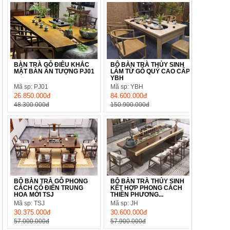
BÀN TRÀ GỖ ĐIÊU KHẮC
BỘ BÀN TRÀ THỦY SINH
MẶT BÀN ẤN TƯỢNG PJ01
LÀM TỪ GỖ QUÝ CAO CẤP
YBH
Mã sp: PJ01
Mã sp: YBH
26.850.000đ
84.600.000đ
48.300.000đ
150.900.000đ
BỘ BÀN TRÀ GỖ PHONG
BỘ BÀN TRÀ THỦY SINH
CÁCH CỔ ĐIỂN TRUNG
KẾT HỢP PHONG CÁCH
HOA MỚI TSJ
THIỀN PHƯƠNG...
Mã sp: TSJ
Mã sp: JH
30.375.000đ
30.600.000đ
57.000.000đ
57.900.000đ