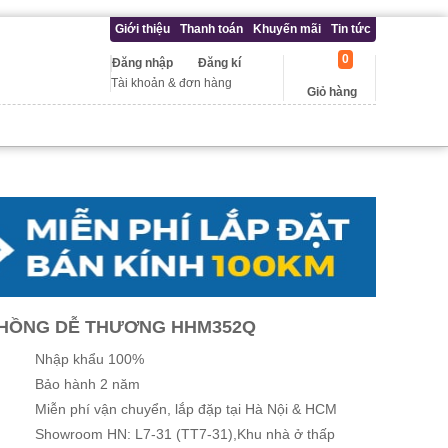
Giới thiệu
Thanh toán
Khuyến mãi
Tin tức
0
Đăng nhập
Đăng kí
Tài khoản & đơn hàng
Giỏ hàng
 HỒNG DỄ THƯƠNG HHM352Q
Nhập khẩu 100%
Bảo hành 2 năm
Miễn phí vận chuyển, lắp đặp tại Hà Nội & HCM
Showroom HN: L7-31 (TT7-31),Khu nhà ở thấp