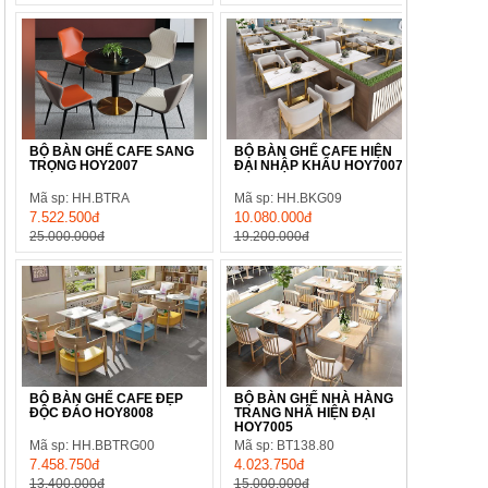
BỘ BÀN GHẾ CAFE SANG
BỘ BÀN GHẾ CAFE HIỆN
TRỌNG HOY2007
ĐẠI NHẬP KHẨU HOY7007
Mã sp: HH.BTRA
Mã sp: HH.BKG09
7.522.500đ
10.080.000đ
25.000.000đ
19.200.000đ
BỘ BÀN GHẾ CAFE ĐẸP
BỘ BÀN GHẾ NHÀ HÀNG
ĐỘC ĐÁO HOY8008
TRANG NHÃ HIỆN ĐẠI
HOY7005
Mã sp: HH.BBTRG00
Mã sp: BT138.80
7.458.750đ
4.023.750đ
13.400.000đ
15.000.000đ