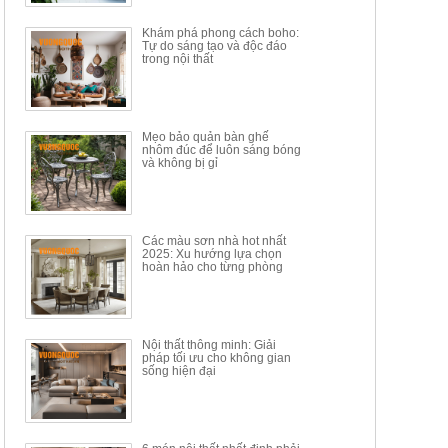
34.100.000đ
16.200.000đ
Khám phá phong cách boho:
Tự do sáng tạo và độc đáo
trong nội thất
Mẹo bảo quản bàn ghế
nhôm đúc để luôn sáng bóng
BÀN GHẾ TRANG ĐIỂM
BỘ BÀN ĂN ĐẢO MẶT ĐÁ
và không bị gỉ
THÔNG MINH HIỆN ĐẠI
PHIẾN AK3699
TÍCH HỢP SẠC...
Mã sp: HH.BTD08
Mã sp: GXD160.76
6.510.000đ
19.965.000đ
11.200.000đ
33.000.000đ
Các màu sơn nhà hot nhất
2025: Xu hướng lựa chọn
hoàn hảo cho từng phòng
Nội thất thông minh: Giải
pháp tối ưu cho không gian
sống hiện đại