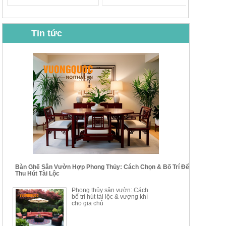
Tin tức
BỘ BÀN GHẾ CAFE NHẬP
BỘ BÀN TRÀ GỖ TỰ NHIÊN
KHẨU CAO CẤP HOY7006
PHONG CÁCH TRUNG HOA
KIỂU MỚI...
Mã sp: BT135
Mã sp: BT138.80
14.178.750đ
20.250.000đ
24.700.000đ
39.150.000đ
Bàn Ghế Sân Vườn Hợp Phong Thủy: Cách Chọn & Bố Trí Để
Thu Hút Tài Lộc
BỘ BÀN TRÀ GỖ PHONG
BỘ BÀN GHẾ CAFE KIỂU
Phong thủy sân vườn: Cách
CÁCH MỚI KẾT HỢP KHAY
DÁNG ĐƠN GIẢN HIỆN ĐẠI
bố trí hút tài lộc & vượng khí
NHÚNG TRÀ YDX
HOY8010
cho gia chủ
Mã sp: BT150.46
Mã sp: BBA90
17.617.500đ
9.217.500đ