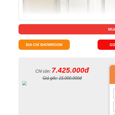
MUA
ĐỊA CHỈ SHOWROOM
GỌ
7.425.000đ
Chỉ còn:
Giá gốc:
15.000.000đ