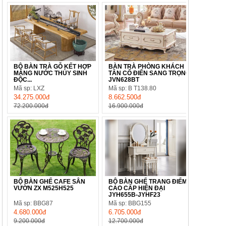
BỘ BÀN TRÀ GỖ KẾT HỢP
BÀN TRÀ PHÒNG KHÁCH
MÁNG NƯỚC THỦY SINH
TÂN CỔ ĐIỂN SANG TRỌNG
ĐỘC...
JVN628BT
Mã sp: LXZ
Mã sp: B T138.80
34.275.000đ
8.662.500đ
72.200.000đ
16.900.000đ
BỘ BÀN GHẾ CAFE SÂN
BỘ BÀN GHẾ TRANG ĐIỂM
VƯỜN ZX M525H525
CAO CẤP HIỆN ĐẠI
JYH655B-JYHF23
Mã sp: BBG87
Mã sp: BBG155
4.680.000đ
6.705.000đ
9.200.000đ
12.700.000đ