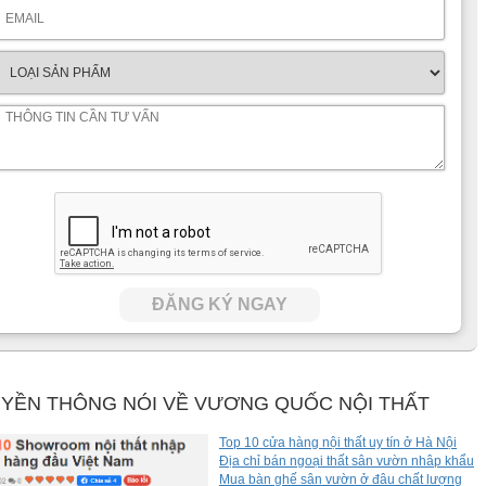
ĐĂNG KÝ NGAY
YỀN THÔNG NÓI VỀ VƯƠNG QUỐC NỘI THẤT
Top 10 cửa hàng nội thất uy tín ở Hà Nội
Địa chỉ bán ngoại thất sân vườn nhâp khẩu
Mua bàn ghế sân vườn ở đâu chất lượng