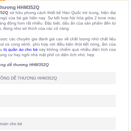
ễ thương
HHM352Q
352Q
sở hữu phong cách thiết kế Hàn Quốc trẻ trung, hiện đại
ngủ của bé gái hiện nay. Sự kết hợp hài hòa giữa 2 tone màu
năng động hơn rất nhiều. Đặc biệt, dấu ấn của sản phẩm đến từ
tủ, đúng như sở thích của các cô nàng.
ược các chuyên gia đánh giá cao về chất lượng nhờ chất liệu
ọt và cong vênh, phù hợp với điều kiện thời tiết nóng, ẩm của
ẫu
tủ quần áo cho bé
này không chiếm quá nhiều diện tích của
ng cư hay ngôi nhà mặt phố có diện tích nhỏ, hẹp.
 hồng dễ thương HHM352Q
 HỒNG DỄ THƯƠNG HHM352Q
oàn cho bé