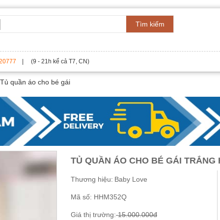
Tìm kiếm
20777
| (9 - 21h kể cả T7, CN)
Tủ quần áo cho bé gái
TỦ QUẦN ÁO CHO BÉ GÁI TRẮNG
Thương hiệu:
Baby Love
Mã số:
HHM352Q
Giá thị trường:
15.000.000đ