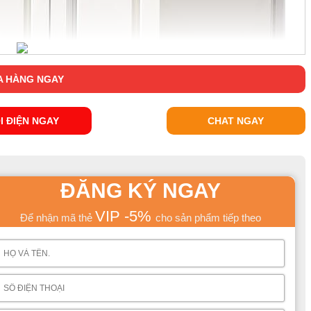
 HÀNG NGAY
I ĐIỆN NGAY
CHAT NGAY
ĐĂNG KÝ NGAY
VIP -5%
Để nhận mã thẻ
cho sản phẩm tiếp theo