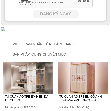
ĐĂNG KÝ NGAY
VIDEO CẢM NHẬN CỦA KHÁCH HÀNG
SẢN PHẨM CÙNG CHUYÊN MỤC
TỦ QUẦN ÁO TRẺ EM HIỆN ĐẠI
TỦ QUẦN ÁO TRẺ EM GỖ ANH
HHML302Q
ĐÀO CAO CẤP JVNA612Q
Mã sản phẩm: HHML302Q
Mã sản phẩm: JVNA612Q