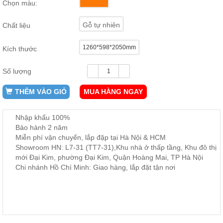
Chọn màu:
ăn,
ghế
ăn,
Gỗ tự nhiên
Chất liệu
kệ
bếp
1260*598*2050mm
Kích thước
Nội
Thất
Số lượng
Ban
Công,
THÊM VÀO GIỎ
MUA HÀNG NGAY
Vườn
Bàn
ghế
Nhập khẩu 100%
ban
Bảo hành 2 năm
công,
Miễn phí vận chuyển, lắp đặp tại Hà Nội & HCM
xích
đu,
Showroom HN: L7-31 (TT7-31),Khu nhà ở thấp tầng, Khu đô thị
ghế...
mới Đại Kim, phường Đại Kim, Quận Hoàng Mai, TP Hà Nội
Chi nhánh Hồ Chí Minh: Giao hàng, lắp đặt tận nơi
Phụ
Kiện
Trang
Trí
Cây
cảnh