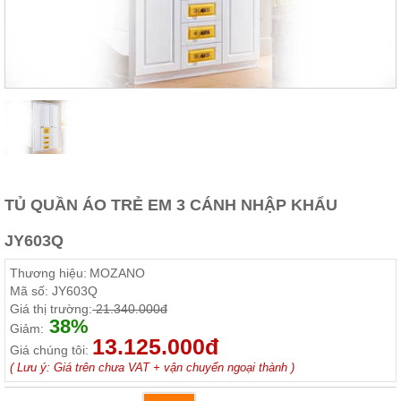
Thất
Phòng
Khách
Sofa,
tủ
rượu,
Bàn
trà...
Nội
Thất
Phòng
TỦ QUẦN ÁO TRẺ EM 3 CÁNH NHẬP KHẨU
Ngủ
Giường
JY603Q
ngủ, tủ
áo, bàn
Thương hiệu:
MOZANO
trang
điểm
Mã số:
JY603Q
Giá thị trường:
21.340.000đ
Nội
38%
Giảm:
13.125.000đ
Thất
Giá chúng tôi:
Phòng
( Lưu ý: Giá trên chưa VAT + vận chuyển ngoại thành )
Ăn
Bàn