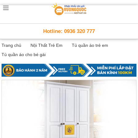
Trang
chủ
Nội
Hotline: 0936 320 777
Thất
Thông
Trang chủ
Nội Thất Trẻ Em
Tủ quần áo trẻ em
Minh
Nội
Tủ quần áo cho bé gái
thất
thông
minh
Nội
Thất
Trẻ
Em
Giường
tầng,
bàn
học, tủ
sách
Nội