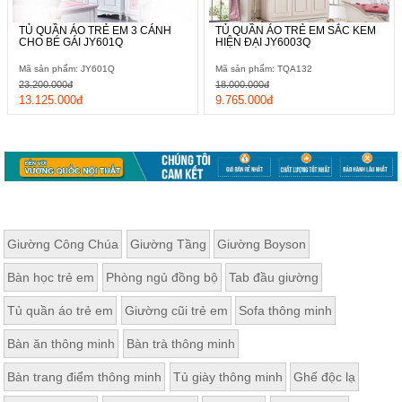
TỦ QUẦN ÁO TRẺ EM 3 CÁNH
TỦ QUẦN ÁO TRẺ EM SẮC KEM
CHO BÉ GÁI JY601Q
HIỆN ĐẠI JY6003Q
Mã sản phẩm: JY601Q
Mã sản phẩm: TQA132
23.200.000đ
18.000.000đ
13.125.000đ
9.765.000đ
Giường Công Chúa
Giường Tầng
Giường Boyson
Bàn học trẻ em
Phòng ngủ đồng bộ
Tab đầu giường
Tủ quần áo trẻ em
Giường cũi trẻ em
Sofa thông minh
Bàn ăn thông minh
Bàn trà thông minh
Bàn trang điểm thông minh
Tủ giày thông minh
Ghế độc lạ