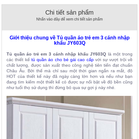
, đồ
trang
Chi tiết sản phẩm
trí
Nhấn vào đây để xem chi tiết sản phẩm
Nội
Thất
Giới thiệu chung về Tủ quần áo trẻ em 3 cánh nhập
Nhà
khẩu
JY603Q
Hàng
Nội
Tủ quần áo trẻ em 3 cánh nhập khẩu JY603Q
là một trong
Thất
các thiết kế
tủ quần áo cho bé gái cao cấp
với sự vượt trội về
Nhà
chất lượng, được sản xuất theo công nghệ tiên tiến đạt chuẩn
Hàng
Châu Âu. Bởi thế mà chỉ sau một thời gian ngắn ra mắt, độ
HOT của thiết kế này đã ngày càng lớn hơn và nếu như bạn
đang tìm kiếm một thiết kế có được sự nổi bật về độ bền cũng
như tuổi thọ sử dụng thì đừng bỏ qua sự gợi ý này nhé.