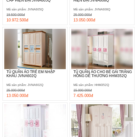
CẤP HIỆN ĐẠI JVNA605Q
HIỆN ĐẠI JVNA608Q
Mã sản phẩm: JVNA605Q
Mã sản phẩm: JVNA608Q
19.500.000đ
25.000.000đ
10.972.500đ
13.050.000đ
TỦ QUẦN ÁO TRẺ EM NHẬP
TỦ QUẦN ÁO CHO BÉ GÁI TRẮNG
KHẨU JVNA602Q
HỒNG DỄ THƯƠNG HHM352Q
Mã sản phẩm: JVNA602Q
Mã sản phẩm: HHM352Q
25.000.000đ
15.000.000đ
13.050.000đ
7.425.000đ