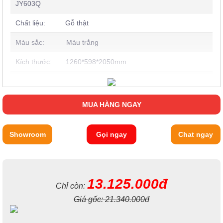
JY603Q
Chất liệu:
Gỗ thật
Màu sắc:
Màu trắng
Kích thước:
1260*598*2050mm
Phong cách: Hiện đại
Xuất xứ: Nhập khẩu
MUA HÀNG NGAY
Hình ảnh tổng quan của
Tủ quần áo trẻ em 3 cánh
Showroom
Gọi ngay
Chat ngay
nhập khẩu JY603Q
Thuộc bộ sưu tập
nội thất phòng trẻ em nhập khẩu
,
bộ tủ quần
áo cho bé ngoài cánh tủ được thiết kế đẹp mắt với những điểm
nhấn màu vàng (họa cờ Mỹ) trên nền màu trắng ngọc trai trẻ
13.125.000đ
trung, đáng yêu. Thêm vào đó thì chất lượng của mẫu sản
Chỉ còn:
phẩm này cũng là một điểm cộng rất lớn, sản phẩm được gia
Giá gốc:
21.340.000đ
công hoàn toàn với chất liệu gỗ tự nhiên với các ưu điểm vượt
trội mà khó có một chất liệu nào có thể sánh bằng.