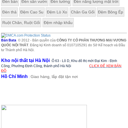
Đèn bàn
Đèn sân vườn
Đèn tường
Đèn năng lượng mặt trời
Đèn thả
Đệm Cao Su
Đệm Lò Xo
Chăn Ga Gối
Đệm Bông Ép
Ruột Chăn, Ruột Gối
Đệm nhập khẩu
Bản Bata
© 2012 - Bản quyền của
CÔNG TY CỔ PHẦN THƯƠNG MẠI VƯƠNG
QUỐC NỘI THẤT
. Đăng ký Kinh doanh số 0107105291 do Sở Kế hoạch và Đầu
tư Thành phố Hà Nội.
Kho nội thất tại Hà Nội
:
Ô 63 - Lô D, Khu đô thị mới Đại Kim - Định
Công, Phường Định Công, thành phố Hà Nội
CLICK ĐỂ XEM BẢN
ĐỒ
Hồ Chí Minh
Giao hàng, lắp đặt tận nơi
: