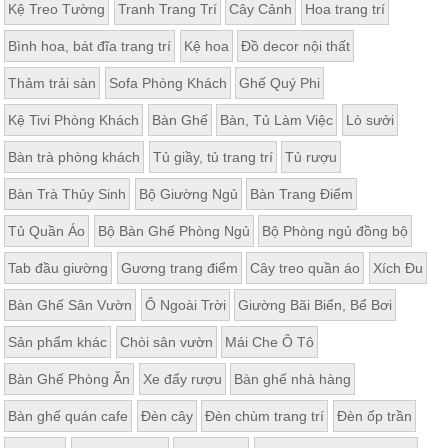
Kệ Treo Tường
Tranh Trang Trí
Cây Cảnh
Hoa trang trí
Bình hoa, bát đĩa trang trí
Kệ hoa
Đồ decor nội thất
Thảm trải sàn
Sofa Phòng Khách
Ghế Quý Phi
Kệ Tivi Phòng Khách
Bàn Ghế
Bàn, Tủ Làm Việc
Lò sưởi
Bàn trà phòng khách
Tủ giầy, tủ trang trí
Tủ rượu
Bàn Trà Thủy Sinh
Bộ Giường Ngủ
Bàn Trang Điểm
Tủ Quần Áo
Bộ Bàn Ghế Phòng Ngủ
Bộ Phòng ngủ đồng bộ
Tab đầu giường
Gương trang điểm
Cây treo quần áo
Xích Đu
Bàn Ghế Sân Vườn
Ô Ngoài Trời
Giường Bãi Biển, Bể Bơi
Sản phẩm khác
Chòi sân vườn
Mái Che Ô Tô
Bàn Ghế Phòng Ăn
Xe đẩy rượu
Bàn ghế nhà hàng
Bàn ghế quán cafe
Đèn cây
Đèn chùm trang trí
Đèn ốp trần