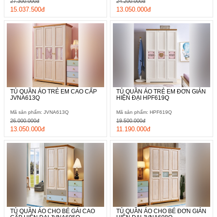
27.300.000đ
24.200.000đ
15.037.500đ
13.050.000đ
TỦ QUẦN ÁO TRẺ EM CAO CẤP
TỦ QUẦN ÁO TRẺ EM ĐƠN GIẢN
JVNA613Q
HIỆN ĐẠI HPF619Q
Mã sản phẩm: JVNA613Q
Mã sản phẩm: HPF619Q
26.000.000đ
19.500.000đ
13.050.000đ
11.190.000đ
TỦ QUẦN ÁO CHO BÉ GÁI CAO
TỦ QUẦN ÁO CHO BÉ ĐƠN GIẢN