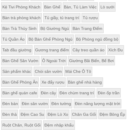
ăn,
Kệ Tivi Phòng Khách
Bàn Ghế
Bàn, Tủ Làm Việc
Lò sưởi
ghế
ăn,
kệ
Bàn trà phòng khách
Tủ giầy, tủ trang trí
Tủ rượu
bếp
Bàn Trà Thủy Sinh
Bộ Giường Ngủ
Bàn Trang Điểm
Nội
Thất
Tủ Quần Áo
Bộ Bàn Ghế Phòng Ngủ
Bộ Phòng ngủ đồng bộ
Ban
Tab đầu giường
Gương trang điểm
Cây treo quần áo
Xích Đu
Công,
Vườn
Bàn Ghế Sân Vườn
Ô Ngoài Trời
Giường Bãi Biển, Bể Bơi
Bàn
ghế
Sản phẩm khác
Chòi sân vườn
Mái Che Ô Tô
ban
công,
xích
Bàn Ghế Phòng Ăn
Xe đẩy rượu
Bàn ghế nhà hàng
đu,
ghế...
Bàn ghế quán cafe
Đèn cây
Đèn chùm trang trí
Đèn ốp trần
Phụ
Đèn bàn
Đèn sân vườn
Đèn tường
Đèn năng lượng mặt trời
Kiện
Trang
Đèn thả
Đệm Cao Su
Đệm Lò Xo
Chăn Ga Gối
Đệm Bông Ép
Trí
Ruột Chăn, Ruột Gối
Đệm nhập khẩu
Cây
cảnh