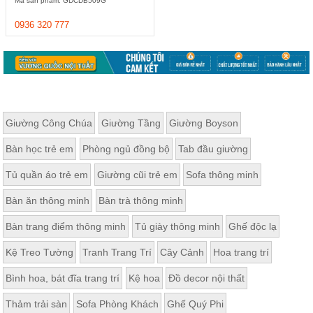
Mã sản phẩm: GDCDB509G
Thất
Phòng
0936 320 777
Khách
Sofa,
tủ
rượu,
Bàn
trà...
Nội
Giường Công Chúa
Giường Tầng
Giường Boyson
Thất
Bàn học trẻ em
Phòng ngủ đồng bộ
Tab đầu giường
Phòng
Ngủ
Tủ quần áo trẻ em
Giường cũi trẻ em
Sofa thông minh
Giường
ngủ, tủ
Bàn ăn thông minh
Bàn trà thông minh
áo, bàn
trang
điểm
Bàn trang điểm thông minh
Tủ giày thông minh
Ghế độc lạ
Nội
Kệ Treo Tường
Tranh Trang Trí
Cây Cảnh
Hoa trang trí
Thất
Bình hoa, bát đĩa trang trí
Kệ hoa
Đồ decor nội thất
Phòng
Ăn
Thảm trải sàn
Sofa Phòng Khách
Ghế Quý Phi
Bàn