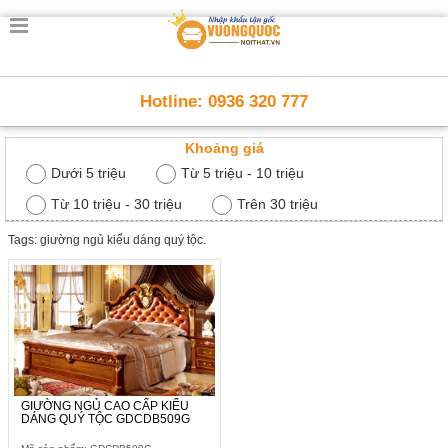
Trang
chủ
Nội
Hotline: 0936 320 777
Thất
Thông
Khoảng giá
Minh
Nội
Dưới 5 triệu
Từ 5 triệu - 10 triệu
thất
thông
Từ 10 triệu - 30 triệu
Trên 30 triệu
minh
Tags: giường ngủ kiểu dáng quý tộc.
Nội
Thất
Trẻ
Em
Giường
tầng,
bàn
học, tủ
sách
GIƯỜNG NGỦ CAO CẤP KIỂU
DÁNG QUÝ TỘC GDCDB509G
Nội