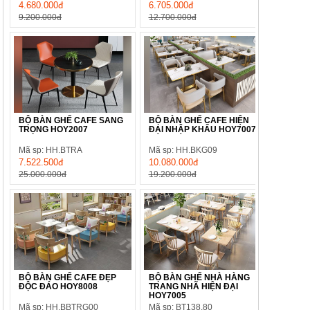
4.680.000đ
6.705.000đ
9.200.000đ
12.700.000đ
BỘ BÀN GHẾ CAFE SANG
BỘ BÀN GHẾ CAFE HIỆN
TRỌNG HOY2007
ĐẠI NHẬP KHẨU HOY7007
Mã sp: HH.BTRA
Mã sp: HH.BKG09
7.522.500đ
10.080.000đ
25.000.000đ
19.200.000đ
BỘ BÀN GHẾ CAFE ĐẸP
BỘ BÀN GHẾ NHÀ HÀNG
ĐỘC ĐÁO HOY8008
TRANG NHÃ HIỆN ĐẠI
HOY7005
Mã sp: HH.BBTRG00
Mã sp: BT138.80