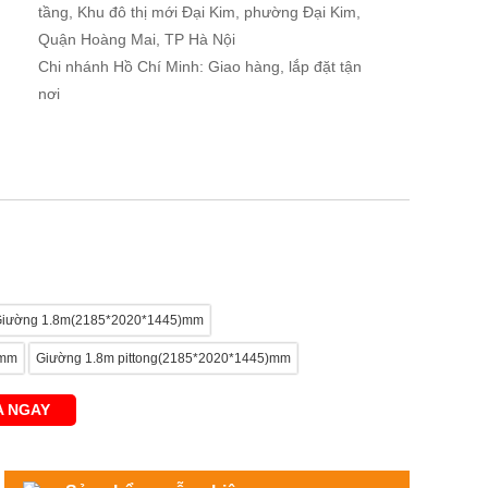
tầng, Khu đô thị mới Đại Kim, phường Đại Kim,
Quận Hoàng Mai, TP Hà Nội
Chi nhánh Hồ Chí Minh: Giao hàng, lắp đặt tận
nơi
iường 1.8m(2185*2020*1445)mm
)mm
Giường 1.8m pittong(2185*2020*1445)mm
 NGAY