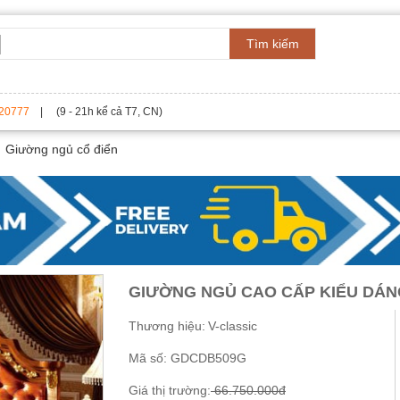
Tìm kiếm
20777
| (9 - 21h kể cả T7, CN)
Giường ngủ cổ điển
GIƯỜNG NGỦ CAO CẤP KIỂU DÁN
Thương hiệu:
V-classic
Mã số:
GDCDB509G
Giá thị trường:
66.750.000đ