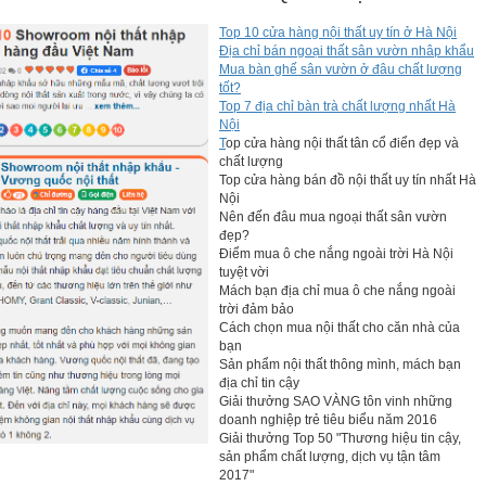
Top 10 cửa hàng nội thất uy tín ở Hà Nội
Địa chỉ bán ngoại thất sân vườn nhâp khẩu
Mua bàn ghế sân vườn ở đâu chất lượng
tốt?
Top 7 địa chỉ bàn trà chất lượng nhất Hà
Nội
T
op cửa hàng nội thất tân cổ điển đẹp và
chất lượng
Top cửa hàng bán đồ nội thất uy tín nhất Hà
Nội
Nên đến đâu mua ngoại thất sân vườn
đẹp?
Điểm mua ô che nắng ngoài trời Hà Nội
tuyệt vời
Mách bạn địa chỉ mua ô che nắng ngoài
trời đảm bảo
Cách chọn mua nội thất cho căn nhà của
bạn
Sản phẩm nội thất thông mình, mách bạn
địa chỉ tin cậy
Giải thưởng SAO VÀNG tôn vinh những
doanh nghiệp trẻ tiêu biểu năm 2016
Giải thưởng Top 50 "Thương hiệu tin cậy,
sản phẩm chất lượng, dịch vụ tận tâm
2017"