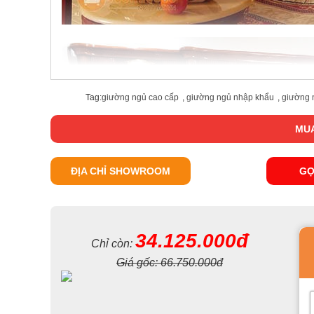
Tag:
giường ngủ cao cấp
,
giường ngủ nhập khẩu
,
giường 
MUA
ĐỊA CHỈ SHOWROOM
GỌ
34.125.000đ
Chỉ còn:
Giá gốc:
66.750.000đ