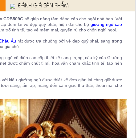
ĐÁNH GIÁ SẢN PHẨM
ộc CDB509G
sẽ giúp nâng tầm đẳng cấp cho ngôi nhà bạn. Với
 áp đem lại vẻ đẹp quý phái, hiện đại cho bộ
giường ngủ cao
 trổ tinh tế, tạo vẻ mềm mại, quyến rũ cho chốn nghỉ ngơi.
 Châu Âu
rất được ưa chuộng bởi vẻ đẹp quý phái, sang trọng
ủa gia chủ.
ng ngủ cổ điển cao cấp thiết kế sang trọng, cầu kỳ của Giường
nét được chăm chút tỉ mỉ, họa văn chạm khắc tinh tế, tạo nên
p
với kiểu giường ngủ được thiết kế đơn giản lại càng giữ được
tươi sáng, ấm áp, mang đến cảm giác thư thái, thoải mái cho