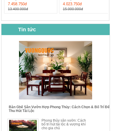
7.458.750đ
4.023.750đ
13.400.000đ
15.000.000đ
Tin tức
BỘ BÀN GHẾ CAFE NHẬP
BỘ BÀN TRÀ GỖ TỰ NHIÊN
KHẨU CAO CẤP HOY7006
PHONG CÁCH TRUNG HOA
KIỂU MỚI...
Mã sp: BT135
Mã sp: BT138.80
14.178.750đ
20.250.000đ
24.700.000đ
39.150.000đ
Bàn Ghế Sân Vườn Hợp Phong Thủy: Cách Chọn & Bố Trí Để
Thu Hút Tài Lộc
BỘ BÀN TRÀ GỖ PHONG
BỘ BÀN GHẾ CAFE KIỂU
Phong thủy sân vườn: Cách
CÁCH MỚI KẾT HỢP KHAY
DÁNG ĐƠN GIẢN HIỆN ĐẠI
bố trí hút tài lộc & vượng khí
NHÚNG TRÀ YDX
HOY8010
cho gia chủ