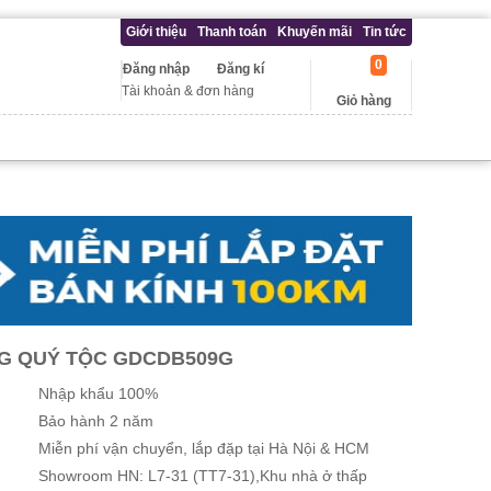
Giới thiệu
Thanh toán
Khuyến mãi
Tin tức
0
Đăng nhập
Đăng kí
Tài khoản & đơn hàng
Giỏ hàng
G QUÝ TỘC GDCDB509G
Nhập khẩu 100%
Bảo hành 2 năm
Miễn phí vận chuyển, lắp đặp tại Hà Nội & HCM
Showroom HN: L7-31 (TT7-31),Khu nhà ở thấp