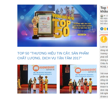
TOP 50 "THƯƠNG HIỆU TIN CẬY, SẢN PHẨM
CHẤT LƯỢNG, DỊCH VỤ TẬN TÂM 2017"