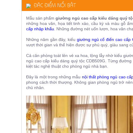
ĐẶC ĐIỂM NỔI BẬT
ăn,
ghế
ăn,
kệ
Mẫu sản phẩm
giường ngủ cao cấp kiểu dáng quý t
bếp
những hoa văn, họa tiết tinh xảo, cầu kỳ và màu gỗ ấm
cấp nhập khẩu
. Những đường nét uốn lượn, hoa văn chạm
Nội
Thất
Những năm gần đây, kiểu
giường ngủ cổ điển cao cấp
vượt thời gian và thể hiện được sự phú quý, giàu sang c
Ban
Công,
Cả căn phòng toát lên vẻ xa hoa, lộng lẫy nhờ kiểu giườ
Vườn
ngủ cao cấp kiểu dáng quý tộc CDB509G
. Từng đường 
Bàn
kiệt tác nghệ thuật cho phòng ngủ nhà bạn.
ghế
ban
Đây là một trong những mẫu
nội thất phòng ngủ cao cấ
công,
phong cách thời thượng. Không gian phòng ngủ trở nên 
xích
đu,
chủ nhân.
ghế...
Phụ
Kiện
Trang
Trí
Cây
cảnh