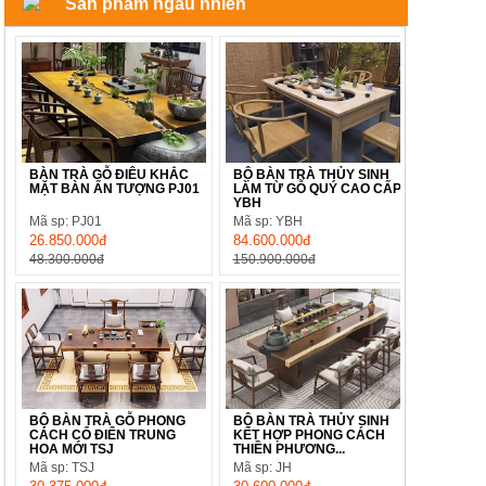
Sản phẩm ngẫu nhiên
BÀN TRÀ GỖ ĐIÊU KHẮC
BỘ BÀN TRÀ THỦY SINH
MẶT BÀN ẤN TƯỢNG PJ01
LÀM TỪ GỖ QUÝ CAO CẤP
YBH
Mã sp: PJ01
Mã sp: YBH
26.850.000đ
84.600.000đ
48.300.000đ
150.900.000đ
BỘ BÀN TRÀ GỖ PHONG
BỘ BÀN TRÀ THỦY SINH
CÁCH CỔ ĐIỂN TRUNG
KẾT HỢP PHONG CÁCH
HOA MỚI TSJ
THIỀN PHƯƠNG...
Mã sp: TSJ
Mã sp: JH