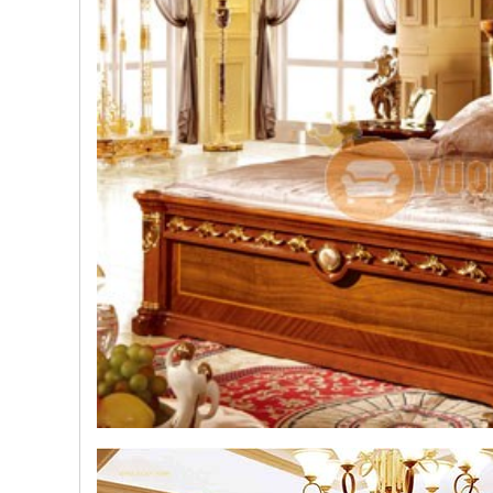
, đồ
trang
trí
Nội
Thất
Nhà
Hàng
Nội
Thất
Nhà
Hàng