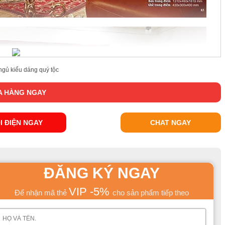
ngủ kiểu dáng quý tộc
 HÀNG NGAY
I ĐIỆN NGAY
CHAT NGAY
ĐĂNG KÝ NGAY
VIP -5%
Để nhận mã thẻ
cho sản phẩm tiếp theo