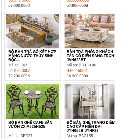
30.375.000đ
30.600.000đ
57.000.000đ
57.900.000đ
BỘ BÀN TRÀ GỖ KẾT HỢP
BÀN TRÀ PHÒNG KHÁCH
MÁNG NƯỚC THỦY SINH
TÂN CỔ ĐIỂN SANG TRỌNG
ĐỘC...
JVN628BT
Mã sp: LXZ
Mã sp: B T138.80
34.275.000đ
8.662.500đ
72.200.000đ
16.900.000đ
BỘ BÀN GHẾ CAFE SÂN
BỘ BÀN GHẾ TRANG ĐIỂM
VƯỜN ZX M525H525
CAO CẤP HIỆN ĐẠI
JYH655B-JYHF23
Mã sp: BBG87
Mã sp: BBG155