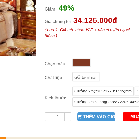
49%
Giảm:
34.125.000đ
Giá chúng tôi:
( Lưu ý: Giá trên chưa VAT + vận chuyển ngoại
thành )
Chọn màu:
Gỗ tự nhiên
Chất liệu
Giường 2m(2385*2220*1445)mm
G
Kích thước
Giường 2m pittong(2385*2220*1445
THÊM VÀO GIỎ
MUA