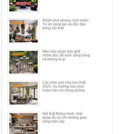
Mã sp: BT150.46
Mã sp: BBA90
17.617.500đ
9.217.500đ
34.100.000đ
16.200.000đ
Khám phá phong cách boho:
Tự do sáng tạo và độc đáo
trong nội thất
Mẹo bảo quản bàn ghế
nhôm đúc để luôn sáng bóng
BÀN GHẾ TRANG ĐIỂM
BỘ BÀN ĂN ĐẢO MẶT ĐÁ
và không bị gỉ
THÔNG MINH HIỆN ĐẠI
PHIẾN AK3699
TÍCH HỢP SẠC...
Mã sp: HH.BTD08
Mã sp: GXD160.76
6.510.000đ
19.965.000đ
11.200.000đ
33.000.000đ
Các màu sơn nhà hot nhất
2025: Xu hướng lựa chọn
hoàn hảo cho từng phòng
Nội thất thông minh: Giải
pháp tối ưu cho không gian
sống hiện đại