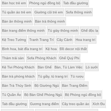
Bàn học trẻ em
Phòng ngủ đồng bộ
Tab đầu giường
ăn,
ghế
ăn,
Tủ quần áo trẻ em
Giường cũi trẻ em
Sofa thông minh
kệ
bếp
Bàn ăn thông minh
Bàn trà thông minh
Nội
Bàn trang điểm thông minh
Tủ giày thông minh
Ghế độc lạ
Thất
Ban
Kệ Treo Tường
Tranh Trang Trí
Cây Cảnh
Hoa trang trí
Công,
Bình hoa, bát đĩa trang trí
Kệ hoa
Đồ decor nội thất
Vườn
Bàn
ghế
Thảm trải sàn
Sofa Phòng Khách
Ghế Quý Phi
ban
công,
Kệ Tivi Phòng Khách
Bàn Ghế
Bàn, Tủ Làm Việc
Lò sưởi
xích
đu,
Bàn trà phòng khách
Tủ giầy, tủ trang trí
Tủ rượu
ghế...
Bàn Trà Thủy Sinh
Bộ Giường Ngủ
Bàn Trang Điểm
Phụ
Kiện
Tủ Quần Áo
Bộ Bàn Ghế Phòng Ngủ
Bộ Phòng ngủ đồng bộ
Trang
Trí
Tab đầu giường
Gương trang điểm
Cây treo quần áo
Xích Đu
Cây
cảnh