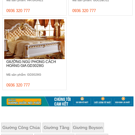
Mã sản phẩm: HH.GIUN12
Mã sản phẩm: GDCDB511
Thất
Phòng
0936 320 777
0936 320 777
Khách
Sofa,
tủ
rượu,
Bàn
trà...
Nội
Thất
GIƯỜNG NGỦ PHONG CÁCH
HOÀNG GIA GD3028G
Phòng
Ngủ
Mã sản phẩm: GD3028G
Giường
ngủ, tủ
0936 320 777
áo, bàn
trang
điểm
Nội
Thất
Phòng
Giường Công Chúa
Giường Tầng
Giường Boyson
Ăn
Bàn