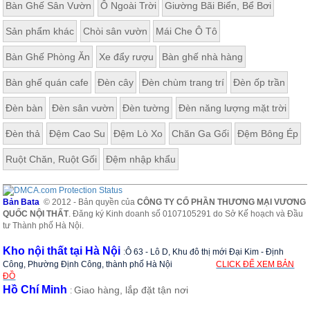
Bàn Ghế Sân Vườn
Ô Ngoài Trời
Giường Bãi Biển, Bể Bơi
, đồ
trang
trí
Sản phẩm khác
Chòi sân vườn
Mái Che Ô Tô
Nội
Bàn Ghế Phòng Ăn
Xe đẩy rượu
Bàn ghế nhà hàng
Thất
Bàn ghế quán cafe
Đèn cây
Đèn chùm trang trí
Đèn ốp trần
Nhà
Hàng
Đèn bàn
Đèn sân vườn
Đèn tường
Đèn năng lượng mặt trời
Nội
Thất
Đèn thả
Đệm Cao Su
Đệm Lò Xo
Chăn Ga Gối
Đệm Bông Ép
Nhà
Hàng
Ruột Chăn, Ruột Gối
Đệm nhập khẩu
Bản Bata
© 2012 - Bản quyền của
CÔNG TY CỔ PHẦN THƯƠNG MẠI VƯƠNG
QUỐC NỘI THẤT
. Đăng ký Kinh doanh số 0107105291 do Sở Kế hoạch và Đầu
tư Thành phố Hà Nội.
Kho nội thất tại Hà Nội
:
Ô 63 - Lô D, Khu đô thị mới Đại Kim - Định
Công, Phường Định Công, thành phố Hà Nội
CLICK ĐỂ XEM BẢN
ĐỒ
Hồ Chí Minh
Giao hàng, lắp đặt tận nơi
: