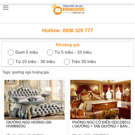
Trang
chủ
Nội
Hotline: 0936 320 777
Thất
Thông
Khoảng giá
Minh
Nội
Dưới 5 triệu
Từ 5 triệu - 10 triệu
thất
thông
Từ 10 triệu - 30 triệu
Trên 30 triệu
minh
Tags: giường ngủ hoàng gia.
Nội
Thất
Trẻ
Em
Giường
tầng,
bàn
học, tủ
sách
GIƯỜNG NGỦ HOÀNG GIA
PHÒNG NGỦ CỔ ĐIỂN GDCDB511
HVM8803G
( GIƯỜNG + TAB GIƯỜNG + BÀN...
Nội