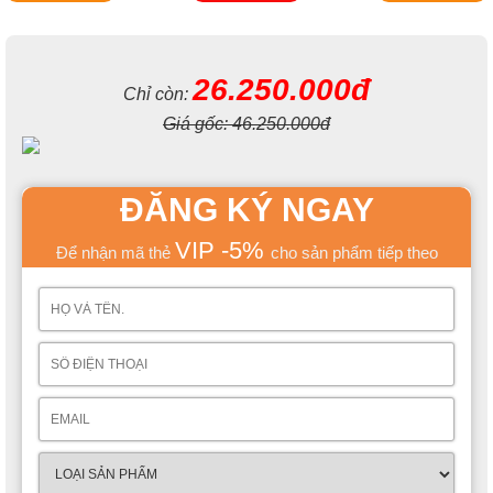
26.250.000đ
Chỉ còn:
Giá gốc:
46.250.000đ
ĐĂNG KÝ NGAY
VIP -5%
Để nhận mã thẻ
cho sản phẩm tiếp theo