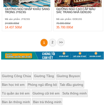
GIƯỜNG NGỦ NHẬP KHẨU SANG
GIƯỜNG NGỦ CAO CẤP MÀU
TRỌNG JY923G
SẮC TRANG NHÃ GD910G
Mã sản phẩm: JY923G
Mã sản phẩm: GD910G
24.500.000đ
70.000.000đ
14.437.500đ
35.700.000đ
2
>>
1
Giường Công Chúa
Giường Tầng
Giường Boyson
Bàn học trẻ em
Phòng ngủ đồng bộ
Tab đầu giường
Tủ quần áo trẻ em
Giường cũi trẻ em
Sofa thông minh
Bàn ăn thông minh
Bàn trà thông minh