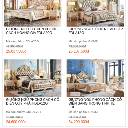
GIƯỜNG NGỦ CỔ ĐIỂN PHONG
GIƯỜNG NGỦ CỔ ĐIỂN CAO CẤP
CÁCH HOÀNG GIA FDLA20G
FDLA18G
Mã sản phẩm: FDLA20G
Mã sản phẩm: GN248
41.900.000đ
43.200.000đ
25.837.500đ
26.137.500đ
GIƯỜNG NGỦ PHONG CÁCH CỔ
GIƯỜNG NGỦ PHONG CÁCH CỔ
ĐIỂN QUÝ PHÁI FDLA12G
ĐIỂN SANG TRỌNG TINH TẾ
FDL...
Mã sản phẩm: GN190.201
Mã sản phẩm: GN233
43.000.000đ
53.900.000đ
24.600.000đ
34.200.000đ