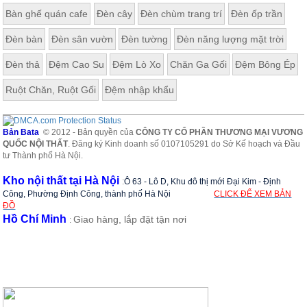
Bàn ghế quán cafe
Đèn cây
Đèn chùm trang trí
Đèn ốp trần
Đèn bàn
Đèn sân vườn
Đèn tường
Đèn năng lượng mặt trời
Đèn thả
Đệm Cao Su
Đệm Lò Xo
Chăn Ga Gối
Đệm Bông Ép
Ruột Chăn, Ruột Gối
Đệm nhập khẩu
Bản Bata
© 2012 - Bản quyền của
CÔNG TY CỔ PHẦN THƯƠNG MẠI VƯƠNG
QUỐC NỘI THẤT
. Đăng ký Kinh doanh số 0107105291 do Sở Kế hoạch và Đầu
tư Thành phố Hà Nội.
Kho nội thất tại Hà Nội
:
Ô 63 - Lô D, Khu đô thị mới Đại Kim - Định
Công, Phường Định Công, thành phố Hà Nội
CLICK ĐỂ XEM BẢN
ĐỒ
Hồ Chí Minh
Giao hàng, lắp đặt tận nơi
: