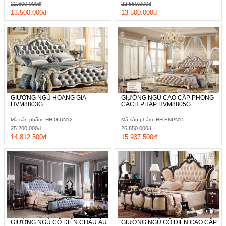
22.800.000đ
22.550.000đ
13.500.000đ
13.500.000đ
GIƯỜNG NGỦ HOÀNG GIA
GIƯỜNG NGỦ CAO CẤP PHONG
HVM8803G
CÁCH PHÁP HVM8805G
Mã sản phẩm: HH.GIUN12
Mã sản phẩm: HH.BNPN15
25.200.000đ
26.850.000đ
14.812.500đ
15.937.500đ
GIƯỜNG NGỦ CỔ ĐIỂN CHÂU ÂU
GIƯỜNG NGỦ CỔ ĐIỂN CAO CẤP