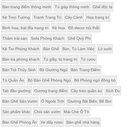
Bàn trang điểm thông minh
Tủ giày thông minh
Ghế độc lạ
Kệ Treo Tường
Tranh Trang Trí
Cây Cảnh
Hoa trang trí
Bình hoa, bát đĩa trang trí
Kệ hoa
Đồ decor nội thất
Thảm trải sàn
Sofa Phòng Khách
Ghế Quý Phi
Kệ Tivi Phòng Khách
Bàn Ghế
Bàn, Tủ Làm Việc
Lò sưởi
Bàn trà phòng khách
Tủ giầy, tủ trang trí
Tủ rượu
Bàn Trà Thủy Sinh
Bộ Giường Ngủ
Bàn Trang Điểm
Tủ Quần Áo
Bộ Bàn Ghế Phòng Ngủ
Bộ Phòng ngủ đồng bộ
Tab đầu giường
Gương trang điểm
Cây treo quần áo
Xích Đu
Bàn Ghế Sân Vườn
Ô Ngoài Trời
Giường Bãi Biển, Bể Bơi
Sản phẩm khác
Chòi sân vườn
Mái Che Ô Tô
Bàn Ghế Phòng Ăn
Xe đẩy rượu
Bàn ghế nhà hàng