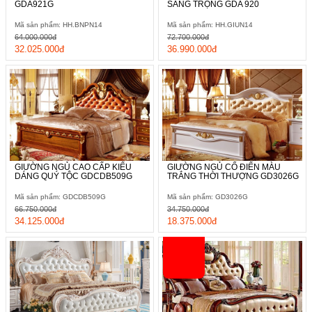
GDA921G
SANG TRỌNG GDA 920
Mã sản phẩm: HH.BNPN14
Mã sản phẩm: HH.GIUN14
64.000.000đ
72.700.000đ
32.025.000đ
36.990.000đ
GIƯỜNG NGỦ CAO CẤP KIỂU
GIƯỜNG NGỦ CỔ ĐIỂN MÀU
DÁNG QUÝ TỘC GDCDB509G
TRẮNG THỜI THƯỢNG GD3026G
Mã sản phẩm: GDCDB509G
Mã sản phẩm: GD3026G
66.750.000đ
34.750.000đ
34.125.000đ
18.375.000đ