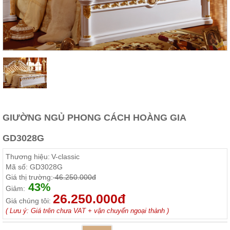
Thất
Phòng
Khách
Sofa,
tủ
rượu,
Bàn
trà...
Nội
Thất
Phòng
GIƯỜNG NGỦ PHONG CÁCH HOÀNG GIA
Ngủ
Giường
GD3028G
ngủ, tủ
áo, bàn
Thương hiệu:
V-classic
trang
điểm
Mã số:
GD3028G
Giá thị trường:
46.250.000đ
Nội
43%
Giảm:
26.250.000đ
Thất
Giá chúng tôi:
Phòng
( Lưu ý: Giá trên chưa VAT + vận chuyển ngoại thành )
Ăn
Bàn