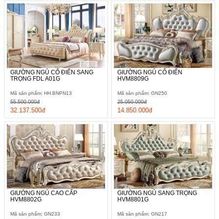
GIƯỜNG NGỦ CỔ ĐIỂN SANG
GIƯỜNG NGỦ CỔ ĐIỂN
TRỌNG FDL A01G
HVM8809G
Mã sản phẩm: HH.BNPN13
Mã sản phẩm: GN250
55.500.000đ
25.050.000đ
32.137.500đ
14.850.000đ
GIƯỜNG NGỦ CAO CẤP
GIƯỜNG NGỦ SANG TRỌNG
HVM8802G
HVM8801G
Mã sản phẩm: GN233
Mã sản phẩm: GN217