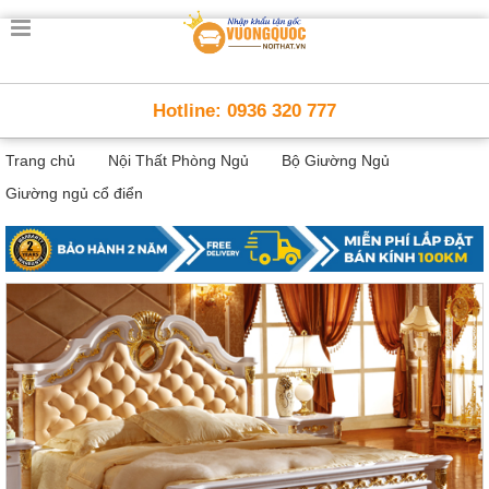
Trang
chủ
Nội
Hotline: 0936 320 777
Thất
Thông
Trang chủ
Nội Thất Phòng Ngủ
Bộ Giường Ngủ
Minh
Nội
Giường ngủ cổ điển
thất
thông
minh
Nội
Thất
Trẻ
Em
Giường
tầng,
bàn
học, tủ
sách
Nội