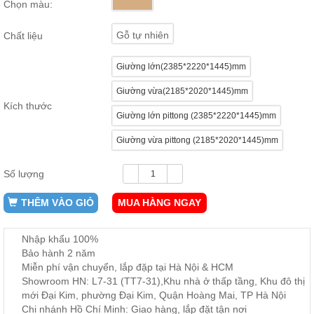
Chọn màu:
ăn,
ghế
ăn,
Gỗ tự nhiên
Chất liệu
kệ
bếp
Giường lớn(2385*2220*1445)mm
Nội
Giường vừa(2185*2020*1445)mm
Thất
Kích thước
Ban
Giường lớn pittong (2385*2220*1445)mm
Công,
Vườn
Giường vừa pittong (2185*2020*1445)mm
Bàn
ghế
Số lượng
ban
công,
xích
THÊM VÀO GIỎ
MUA HÀNG NGAY
đu,
ghế...
Nhập khẩu 100%
Phụ
Bảo hành 2 năm
Kiện
Miễn phí vận chuyển, lắp đặp tại Hà Nội & HCM
Trang
Showroom HN: L7-31 (TT7-31),Khu nhà ở thấp tầng, Khu đô thị
Trí
mới Đại Kim, phường Đại Kim, Quận Hoàng Mai, TP Hà Nội
Cây
Chi nhánh Hồ Chí Minh: Giao hàng, lắp đặt tận nơi
cảnh