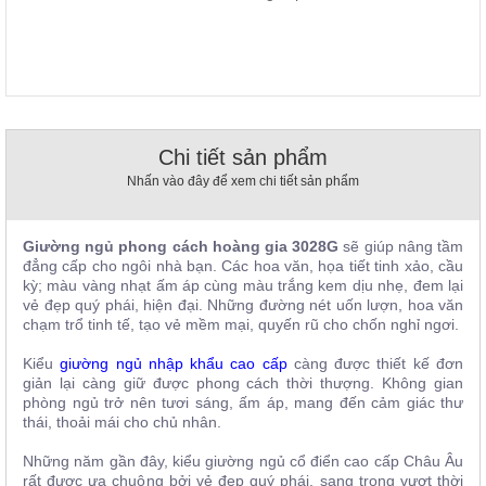
, đồ
trang
trí
Nội
Thất
Nhà
Chi tiết sản phẩm
Hàng
Nhấn vào đây để xem chi tiết sản phẩm
Nội
Thất
Nhà
Hàng
Giường ngủ phong cách hoàng gia 3028G
sẽ giúp nâng tầm
đẳng cấp cho ngôi nhà bạn. Các hoa văn, họa tiết tinh xảo, cầu
kỳ; màu vàng nhạt ấm áp cùng màu trắng kem dịu nhẹ, đem lại
vẻ đẹp quý phái, hiện đại. Những đường nét uốn lượn, hoa văn
chạm trổ tinh tế, tạo vẻ mềm mại, quyến rũ cho chốn nghỉ ngơi.
Kiểu
giường ngủ nhập khẩu cao cấp
càng được thiết kế đơn
giản lại càng giữ được phong cách thời thượng. Không gian
phòng ngủ trở nên tươi sáng, ấm áp, mang đến cảm giác thư
thái, thoải mái cho chủ nhân.
Những năm gần đây, kiểu giường ngủ cổ điển cao cấp Châu Âu
rất được ưa chuộng bởi vẻ đẹp quý phái, sang trọng vượt thời