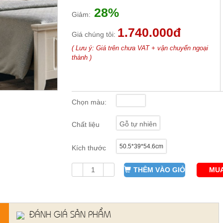
28%
Giảm:
1.740.000đ
Giá chúng tôi:
( Lưu ý: Giá trên chưa VAT + vận chuyển ngoại
thành )
Chọn màu:
Gỗ tự nhiên
Chất liệu
50.5*39*54.6cm
Kích thước
THÊM VÀO GIỎ
MUA
ĐÁNH GIÁ SẢN PHẨM