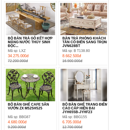
BỘ BÀN TRÀ GỖ KẾT HỢP
BÀN TRÀ PHÒNG KHÁCH
MÁNG NƯỚC THỦY SINH
TÂN CỔ ĐIỂN SANG TRỌNG
ĐỘC...
JVN628BT
Mã sp: LXZ
Mã sp: B T138.80
34.275.000đ
8.662.500đ
72.200.000đ
16.900.000đ
BỘ BÀN GHẾ CAFE SÂN
BỘ BÀN GHẾ TRANG ĐIỂM
VƯỜN ZX M525H525
CAO CẤP HIỆN ĐẠI
JYH655B-JYHF23
Mã sp: BBG87
Mã sp: BBG155
4.680.000đ
6.705.000đ
9.200.000đ
12.700.000đ