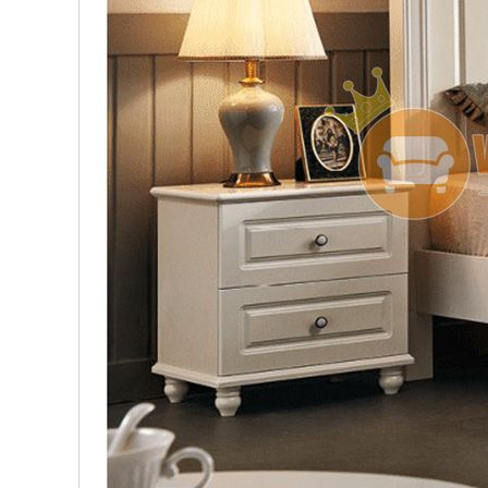
, đồ
trang
trí
Nội
Thất
Nhà
Hàng
Nội
Thất
Nhà
Hàng