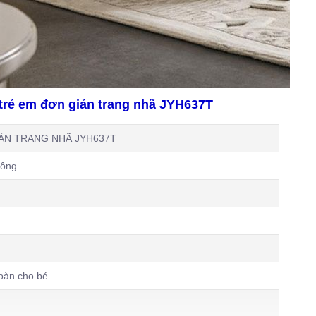
trẻ em đơn giản trang nhã JYH637T
ẢN TRANG NHÃ JYH637T
hông
oàn cho bé