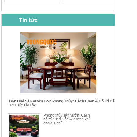
Tin tức
BỘ BÀN GHẾ CAFE NHẬP
BỘ BÀN TRÀ GỖ TỰ NHIÊN
KHẨU CAO CẤP HOY7006
PHONG CÁCH TRUNG HOA
KIỂU MỚI...
Mã sp: BT135
Mã sp: BT138.80
14.178.750đ
20.250.000đ
24.700.000đ
39.150.000đ
Bàn Ghế Sân Vườn Hợp Phong Thủy: Cách Chọn & Bố Trí Để
Thu Hút Tài Lộc
BỘ BÀN TRÀ GỖ PHONG
BỘ BÀN GHẾ CAFE KIỂU
Phong thủy sân vườn: Cách
CÁCH MỚI KẾT HỢP KHAY
DÁNG ĐƠN GIẢN HIỆN ĐẠI
bố trí hút tài lộc & vượng khí
NHÚNG TRÀ YDX
HOY8010
cho gia chủ
Mã sp: BT150.46
Mã sp: BBA90
17.617.500đ
9.217.500đ