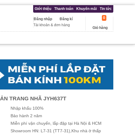
Giới thiệu
Thanh toán
Khuyến mãi
Tin tức
0
Đăng nhập
Đăng kí
Tài khoản & đơn hàng
Giỏ hàng
IẢN TRANG NHÃ JYH637T
Nhập khẩu 100%
Bảo hành 2 năm
Miễn phí vận chuyển, lắp đặp tại Hà Nội & HCM
Showroom HN: L7-31 (TT7-31),Khu nhà ở thấp