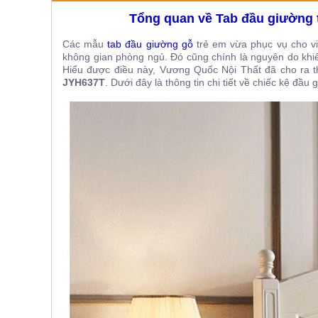
ăn,
Tổng quan về Tab đầu giường 
ghế
ăn,
kệ
Các mẫu
tab đầu giường gỗ
trẻ em vừa phục vụ cho vi
bếp
không gian phòng ngủ. Đó cũng chính là nguyên do k
Hiểu được điều này, Vương Quốc Nội Thất đã cho ra 
Nội
JYH637T
. Dưới đây là thông tin chi tiết về chiếc kệ đầu
Thất
Ban
Công,
Vườn
Bàn
ghế
ban
công,
xích
đu,
ghế...
Phụ
Kiện
Trang
Trí
Cây
cảnh