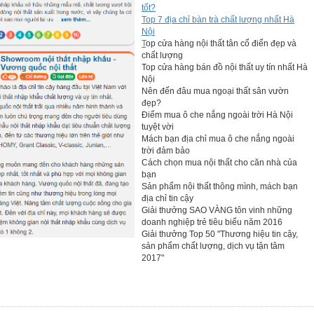
tốt?
Top 7 địa chỉ bàn trà chất lượng nhất Hà
Nội
T
op cửa hàng nội thất tân cổ điển đẹp và
chất lượng
Top cửa hàng bán đồ nội thất uy tín nhất Hà
Nội
Nên đến đâu mua ngoại thất sân vườn
đẹp?
Điểm mua ô che nắng ngoài trời Hà Nội
tuyệt vời
Mách bạn địa chỉ mua ô che nắng ngoài
trời đảm bảo
Cách chọn mua nội thất cho căn nhà của
bạn
Sản phẩm nội thất thông mình, mách bạn
địa chỉ tin cậy
Giải thưởng SAO VÀNG tôn vinh những
doanh nghiệp trẻ tiêu biểu năm 2016
Giải thưởng Top 50 "Thương hiệu tin cậy,
sản phẩm chất lượng, dịch vụ tận tâm
iếc kệ đầu giường 2 tầng JYH637T sử dụng chất liệu gỗ cao su
2017"
ỗ tự nhiên có khả năng chống ẩm mốc, cong vênh cực hiệu quả,
ử dụng. Vẫn chưa dừng tại đó, sản phẩm được phủ một lớp sơn
ủa môi trường. Sơn lacker phải trải qua quy trình kiểm định
 toàn cho làn da của trẻ.