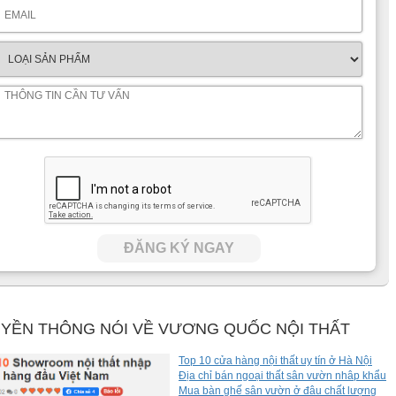
ĐĂNG KÝ NGAY
YỀN THÔNG NÓI VỀ VƯƠNG QUỐC NỘI THẤT
Top 10 cửa hàng nội thất uy tín ở Hà Nội
Địa chỉ bán ngoại thất sân vườn nhâp khẩu
Mua bàn ghế sân vườn ở đâu chất lượng