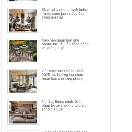
34.100.000đ
16.200.000đ
Khám phá phong cách boho:
Tự do sáng tạo và độc đáo
trong nội thất
Mẹo bảo quản bàn ghế
nhôm đúc để luôn sáng bóng
BÀN GHẾ TRANG ĐIỂM
BỘ BÀN ĂN ĐẢO MẶT ĐÁ
và không bị gỉ
THÔNG MINH HIỆN ĐẠI
PHIẾN AK3699
TÍCH HỢP SẠC...
Mã sp: HH.BTD08
Mã sp: GXD160.76
6.510.000đ
19.965.000đ
11.200.000đ
33.000.000đ
Các màu sơn nhà hot nhất
2025: Xu hướng lựa chọn
hoàn hảo cho từng phòng
Nội thất thông minh: Giải
pháp tối ưu cho không gian
sống hiện đại