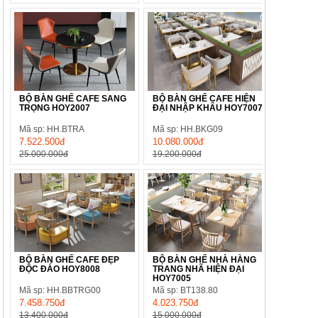
BỘ BÀN GHẾ CAFE SANG
BỘ BÀN GHẾ CAFE HIỆN
TRỌNG HOY2007
ĐẠI NHẬP KHẨU HOY7007
Mã sp: HH.BTRA
Mã sp: HH.BKG09
7.522.500đ
10.080.000đ
25.000.000đ
19.200.000đ
BỘ BÀN GHẾ CAFE ĐẸP
BỘ BÀN GHẾ NHÀ HÀNG
ĐỘC ĐÁO HOY8008
TRANG NHÃ HIỆN ĐẠI
HOY7005
Mã sp: HH.BBTRG00
Mã sp: BT138.80
7.458.750đ
4.023.750đ
13.400.000đ
15.000.000đ