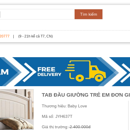
Tìm kiếm
20777
| (9 - 21h kể cả T7, CN)
TAB ĐẦU GIƯỜNG TRẺ EM ĐƠN G
Thương hiệu:
Baby Love
Mã số:
JYH637T
Giá thị trường:
2.400.000đ