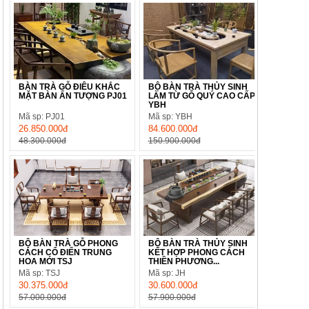
BÀN TRÀ GỖ ĐIÊU KHẮC
BỘ BÀN TRÀ THỦY SINH
MẶT BÀN ẤN TƯỢNG PJ01
LÀM TỪ GỖ QUÝ CAO CẤP
YBH
Mã sp: PJ01
Mã sp: YBH
26.850.000đ
84.600.000đ
48.300.000đ
150.900.000đ
BỘ BÀN TRÀ GỖ PHONG
BỘ BÀN TRÀ THỦY SINH
CÁCH CỔ ĐIỂN TRUNG
KẾT HỢP PHONG CÁCH
HOA MỚI TSJ
THIỀN PHƯƠNG...
Mã sp: TSJ
Mã sp: JH
30.375.000đ
30.600.000đ
57.000.000đ
57.900.000đ