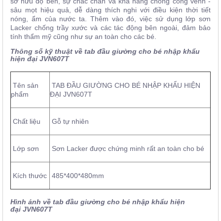
sở hữu độ bền, sự chắc chắn và khả năng chống cong vênh -
sâu mọt hiệu quả, dễ dàng thích nghi với điều kiện thời tiết
nóng, ẩm của nước ta. Thêm vào đó, việc sử dụng lớp sơn
Lacker chống trầy xước và các tác động bên ngoài, đảm bảo
tính thẩm mỹ cũng như sự an toàn cho các bé.
Thông số kỹ thuật về tab đầu giường cho bé nhập khẩu
hiện đại JVN607T
Tên sản
TAB ĐẦU GIƯỜNG CHO BÉ NHẬP KHẨU HIỆN
phẩm
ĐẠI JVN607T
Chất liệu
Gỗ tự nhiên
Lớp sơn
Sơn Lacker được chứng minh rất an toàn cho bé
Kích thước
485*400*480mm
Hình ảnh về tab đầu giường cho bé nhập khẩu hiện
đại JVN607T