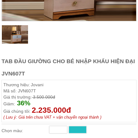
Thất
Phòng
Khách
Sofa,
tủ
rượu,
Bàn
trà...
Nội
TAB ĐẦU GIƯỜNG CHO BÉ NHẬP KHẨU HIỆN ĐẠI
Thất
Phòng
JVN607T
Ngủ
Giường
Thương hiệu:
Jovani
ngủ, tủ
áo, bàn
Mã số:
JVN607T
trang
Giá thị trường:
3.500.000đ
điểm
36%
Giảm:
2.235.000đ
Nội
Giá chúng tôi:
( Lưu ý: Giá trên chưa VAT + vận chuyển ngoại thành )
Thất
Phòng
Chọn màu:
Ăn
Bàn