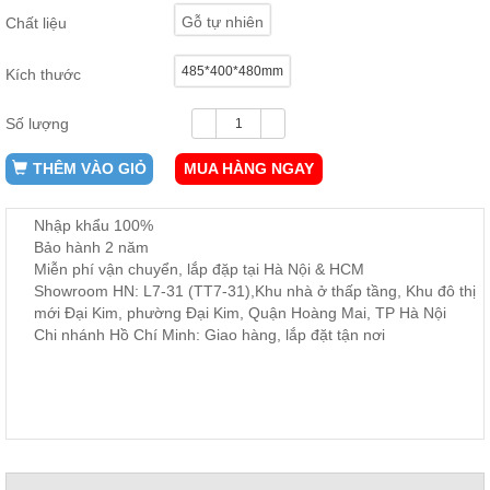
ăn,
Gỗ tự nhiên
Chất liệu
ghế
ăn,
kệ
485*400*480mm
Kích thước
bếp
Nội
Số lượng
Thất
THÊM VÀO GIỎ
MUA HÀNG NGAY
Ban
Công,
Vườn
Nhập khẩu 100%
Bàn
Bảo hành 2 năm
ghế
Miễn phí vận chuyển, lắp đặp tại Hà Nội & HCM
ban
công,
Showroom HN: L7-31 (TT7-31),Khu nhà ở thấp tầng, Khu đô thị
xích
mới Đại Kim, phường Đại Kim, Quận Hoàng Mai, TP Hà Nội
đu,
Chi nhánh Hồ Chí Minh: Giao hàng, lắp đặt tận nơi
ghế...
Phụ
Kiện
Trang
Trí
Cây
cảnh