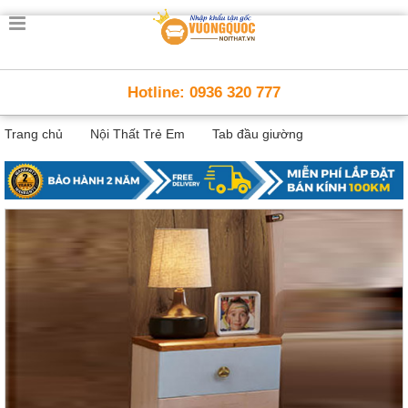
Trang
chủ
Nội
Hotline: 0936 320 777
Thất
Thông
Trang chủ
Nội Thất Trẻ Em
Tab đầu giường
Minh
Nội
thất
thông
minh
Nội
Thất
Trẻ
Em
Giường
tầng,
bàn
học, tủ
sách
Nội