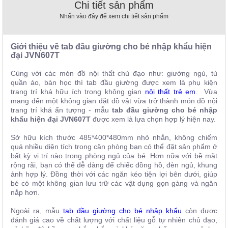
Chi tiết sản phẩm
, đồ
trang
Nhấn vào đây để xem chi tiết sản phẩm
trí
Nội
Giới thiệu về tab đầu giường cho bé nhập khẩu hiện
Thất
đại
JVN607T
Nhà
Cùng với các món đồ nội thất chủ đạo như: giường ngủ, tủ
Hàng
quần áo, bàn học thì tab đầu giường được xem là phụ kiện
Nội
trang trí khá hữu ích trong không gian
nội thất trẻ em
. Vừa
Thất
mang đến một không gian đặt đồ vật vừa trở thành món đồ nội
Nhà
Hàng
trang trí khá ấn tượng
- mẫu
tab đầu giường cho bé nhập
khẩu hiện đại
JVN607T
được xem là lựa chọn hợp lý hiện nay.
Sở hữu kích thước 485*400*480mm nhỏ nhắn, không chiếm
quá nhiều diện tích trong căn phòng bạn có thể đặt sản phẩm ở
bất kỳ vị trí nào trong phòng ngủ của bé. Hơn nữa với bề mặt
rộng rãi, bạn có thể dễ dàng để chiếc đồng hồ, đèn ngủ, khung
ảnh hợp lý. Đồng thời với các ngăn kéo tiện lợi bên dưới, giúp
bé có một không gian lưu trữ các vật dụng gọn gàng và ngăn
nắp hơn.
Ngoài ra, mẫu
tab đầu giường cho bé nhập khẩu
còn được
đánh giá cao về chất lượng với chất liệu gỗ tự nhiên chủ đạo,