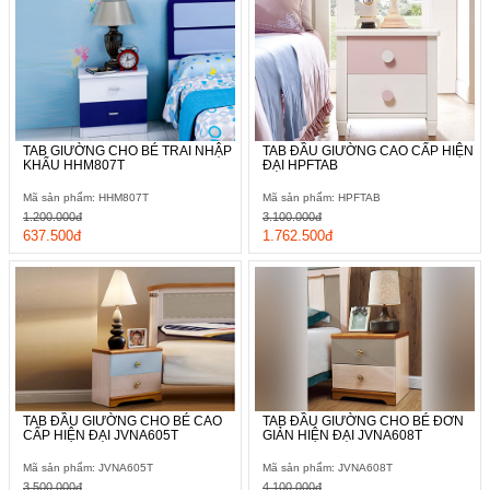
TAB GIƯỜNG CHO BÉ TRAI NHẬP
TAB ĐẦU GIƯỜNG CAO CẤP HIỆN
KHẨU HHM807T
ĐẠI HPFTAB
Mã sản phẩm: HHM807T
Mã sản phẩm: HPFTAB
1.200.000đ
3.100.000đ
637.500đ
1.762.500đ
TAB ĐẦU GIƯỜNG CHO BÉ CAO
TAB ĐẦU GIƯỜNG CHO BÉ ĐƠN
CẤP HIỆN ĐẠI JVNA605T
GIẢN HIỆN ĐẠI JVNA608T
Mã sản phẩm: JVNA605T
Mã sản phẩm: JVNA608T
3.500.000đ
4.100.000đ