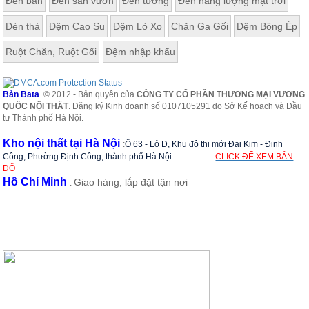
Đèn bàn
Đèn sân vườn
Đèn tường
Đèn năng lượng mặt trời
Đèn thả
Đệm Cao Su
Đệm Lò Xo
Chăn Ga Gối
Đệm Bông Ép
Ruột Chăn, Ruột Gối
Đệm nhập khẩu
Bản Bata
© 2012 - Bản quyền của
CÔNG TY CỔ PHẦN THƯƠNG MẠI VƯƠNG
QUỐC NỘI THẤT
. Đăng ký Kinh doanh số 0107105291 do Sở Kế hoạch và Đầu
tư Thành phố Hà Nội.
Kho nội thất tại Hà Nội
:
Ô 63 - Lô D, Khu đô thị mới Đại Kim - Định
Công, Phường Định Công, thành phố Hà Nội
CLICK ĐỂ XEM BẢN
ĐỒ
Hồ Chí Minh
Giao hàng, lắp đặt tận nơi
: