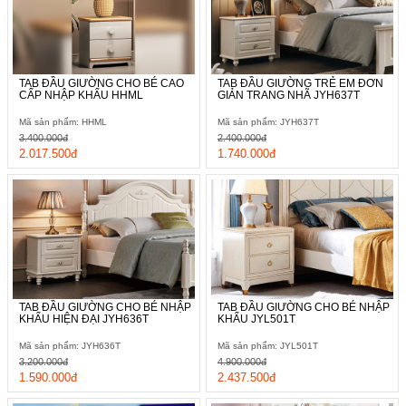
TAB ĐẦU GIƯỜNG CHO BÉ CAO
TAB ĐẦU GIƯỜNG TRẺ EM ĐƠN
CẤP NHẬP KHẨU HHML
GIẢN TRANG NHÃ JYH637T
Mã sản phẩm: HHML
Mã sản phẩm: JYH637T
3.400.000đ
2.400.000đ
2.017.500đ
1.740.000đ
TAB ĐẦU GIƯỜNG CHO BÉ NHẬP
TAB ĐẦU GIƯỜNG CHO BÉ NHẬP
KHẨU HIỆN ĐẠI JYH636T
KHẨU JYL501T
Mã sản phẩm: JYH636T
Mã sản phẩm: JYL501T
3.200.000đ
4.900.000đ
1.590.000đ
2.437.500đ