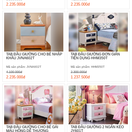
2.235.000đ
2.235.000đ
TAB ĐẦU GIƯỜNG CHO BÉ NHẬP
TAB ĐẦU GIƯỜNG ĐƠN GIẢN
KHẨU JVNA602T
TIỆN DỤNG HHM350T
Mã sản phẩm: JVNA602T
Mã sản phẩm: HHM350T
4.100.000đ
2.300.000đ
2.235.000đ
1.237.500đ
TAB ĐẦU GIƯỜNG CHO BÉ GÁI
TAB ĐẦU GIƯỜNG 2 NGĂN KÉO
MÀU HỒNG DỄ THƯƠNG
JY601T