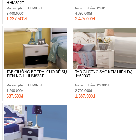
HHM352T
Mã sản phẩm: HHM352T
Mã sản phẩm: JY601T
2.400.000đ
4.890.000đ
1.237.500đ
2.475.000đ
TAB GIƯỜNG BÉ TRAI CHO BÉ SỰ
TAB GIƯỜNG SẮC KEM HIỆN ĐẠI
TIỆN NGHI HHM823T
JY6003T
Mã sản phẩm: HHM823T
Mã sản phẩm: JY6003T
1.200.000đ
2.700.000đ
637.500đ
1.387.500đ