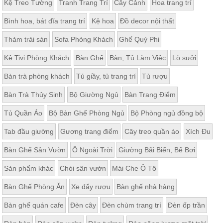
Kệ Treo Tường
Tranh Trang Trí
Cây Cảnh
Hoa trang trí
Bình hoa, bát đĩa trang trí
Kệ hoa
Đồ decor nội thất
Thảm trải sàn
Sofa Phòng Khách
Ghế Quý Phi
Kệ Tivi Phòng Khách
Bàn Ghế
Bàn, Tủ Làm Việc
Lò sưởi
Bàn trà phòng khách
Tủ giầy, tủ trang trí
Tủ rượu
Bàn Trà Thủy Sinh
Bộ Giường Ngủ
Bàn Trang Điểm
Tủ Quần Áo
Bộ Bàn Ghế Phòng Ngủ
Bộ Phòng ngủ đồng bộ
Tab đầu giường
Gương trang điểm
Cây treo quần áo
Xích Đu
Bàn Ghế Sân Vườn
Ô Ngoài Trời
Giường Bãi Biển, Bể Bơi
Sản phẩm khác
Chòi sân vườn
Mái Che Ô Tô
Bàn Ghế Phòng Ăn
Xe đẩy rượu
Bàn ghế nhà hàng
Bàn ghế quán cafe
Đèn cây
Đèn chùm trang trí
Đèn ốp trần