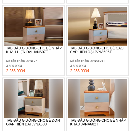
TAB ĐẦU GIƯỜNG CHO BÉ NHẬP
TAB ĐẦU GIƯỜNG CHO BÉ CAO
KHẨU HIỆN ĐẠI JVN607T
CẤP HIỆN ĐẠI JVNA605T
Mã sản phẩm: JVN607T
Mã sản phẩm: JVNA605T
3.500.000đ
3.500.000đ
2.235.000đ
2.235.000đ
TAB ĐẦU GIƯỜNG CHO BÉ ĐƠN
TAB ĐẦU GIƯỜNG CHO BÉ NHẬP
GIẢN HIỆN ĐẠI JVNA608T
KHẨU JVNA602T