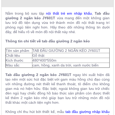
, đồ
trang
trí
Nằm trong bộ sưu tập
nội thất trẻ em nhập khẩu
,
Tab đầu
giường 2 ngăn kéo JY601T
vừa mang đến một không gian
Nội
lưu trữ đồ tiện dụng vừa trở thành món đồ nội thất trang trí
Thất
phòng ngủ tiện nghi hơn. Hãy theo dõi những thông tin dưới
đây, để hiểu rõ về món đồ nội thất này nhé.
Nhà
Hàng
Thông tin chi tiết về tab đầu giường 2 ngăn kéo
Nội
Thất
Tên sản phẩm
TAB ĐẦU GIƯỜNG 2 NGĂN KÉO JY601T
Nhà
Hàng
Chất liệu
Gỗ thật
Kích thước
480*400*550m
Màu sắc
cam, hồng, xanh da trời, xanh nước biển
Tab đầu giường 2 ngăn kéo JY601T
ngay khi xuất hiện đã
tạo nên một sức hút đặc biệt với gam màu hồng chủ đạo cùng
với những đường nét thiết kế thanh thoát, tô điểm cho không
gian mà nó hiện hữu. Đặc biệt, ngoài không gian lưu trữ chiếc
đèn ngủ hay chiếc đồng hồ báo thức sản phẩm còn được thiết
kế thêm 2 ngăn kéo nhỏ giúp bạn lưu trữ những món đồ nội
thất khác một cách tiện nghi hơn.
Không chỉ thu hút bởi thiết kế, mẫu
tab đầu giường nhập khẩu