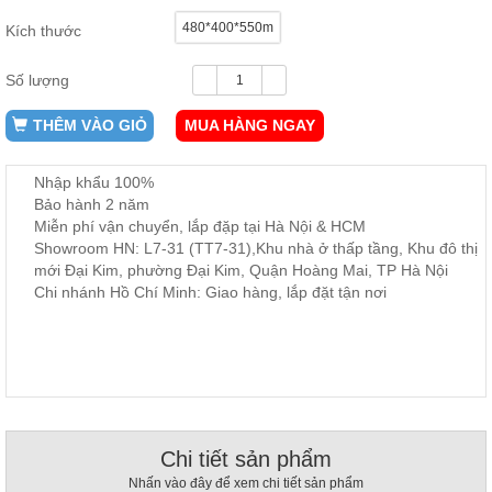
ăn,
480*400*550m
Kích thước
ghế
ăn,
kệ
Số lượng
bếp
Nội
THÊM VÀO GIỎ
MUA HÀNG NGAY
Thất
Ban
Nhập khẩu 100%
Công,
Bảo hành 2 năm
Vườn
Miễn phí vận chuyển, lắp đặp tại Hà Nội & HCM
Bàn
Showroom HN: L7-31 (TT7-31),Khu nhà ở thấp tầng, Khu đô thị
ghế
mới Đại Kim, phường Đại Kim, Quận Hoàng Mai, TP Hà Nội
ban
công,
Chi nhánh Hồ Chí Minh: Giao hàng, lắp đặt tận nơi
xích
đu,
ghế...
Phụ
Kiện
Trang
Trí
Chi tiết sản phẩm
Cây
Nhấn vào đây để xem chi tiết sản phẩm
cảnh