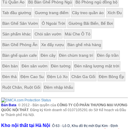
Tủ Quần Áo
Bộ Bàn Ghế Phòng Ngủ
Bộ Phòng ngủ đồng bộ
Tab đầu giường
Gương trang điểm
Cây treo quần áo
Xích Đu
Bàn Ghế Sân Vườn
Ô Ngoài Trời
Giường Bãi Biển, Bể Bơi
Sản phẩm khác
Chòi sân vườn
Mái Che Ô Tô
Bàn Ghế Phòng Ăn
Xe đẩy rượu
Bàn ghế nhà hàng
Bàn ghế quán cafe
Đèn cây
Đèn chùm trang trí
Đèn ốp trần
Đèn bàn
Đèn sân vườn
Đèn tường
Đèn năng lượng mặt trời
Đèn thả
Đệm Cao Su
Đệm Lò Xo
Chăn Ga Gối
Đệm Bông Ép
Ruột Chăn, Ruột Gối
Đệm nhập khẩu
Bản Bata
© 2012 - Bản quyền của
CÔNG TY CỔ PHẦN THƯƠNG MẠI VƯƠNG
QUỐC NỘI THẤT
. Đăng ký Kinh doanh số 0107105291 do Sở Kế hoạch và Đầu
tư Thành phố Hà Nội.
Kho nội thất tại Hà Nội
:
Ô 63 - Lô D, Khu đô thị mới Đại Kim - Định