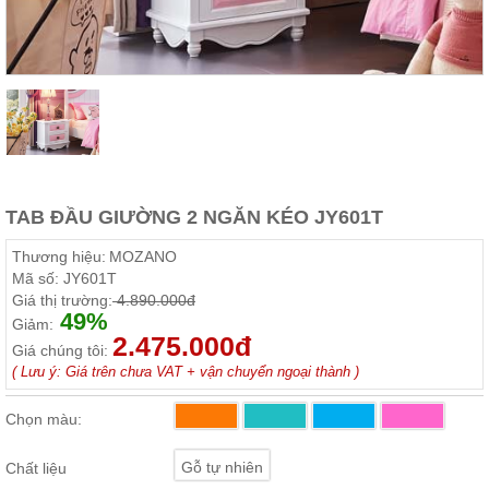
Thất
Phòng
Khách
Sofa,
tủ
rượu,
Bàn
trà...
Nội
TAB ĐẦU GIƯỜNG 2 NGĂN KÉO JY601T
Thất
Phòng
Thương hiệu:
MOZANO
Ngủ
Mã số:
JY601T
Giường
Giá thị trường:
4.890.000đ
ngủ, tủ
49%
áo, bàn
Giảm:
trang
2.475.000đ
Giá chúng tôi:
điểm
( Lưu ý: Giá trên chưa VAT + vận chuyển ngoại thành )
Nội
Thất
Chọn màu:
Phòng
Ăn
Gỗ tự nhiên
Chất liệu
Bàn