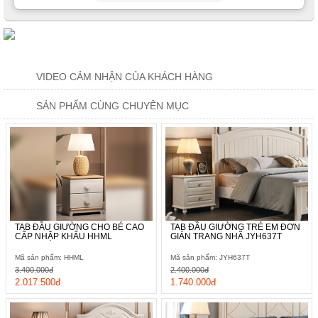
VIDEO CẢM NHẬN CỦA KHÁCH HÀNG
SẢN PHẨM CÙNG CHUYÊN MỤC
TAB ĐẦU GIƯỜNG CHO BÉ CAO
TAB ĐẦU GIƯỜNG TRẺ EM ĐƠN
CẤP NHẬP KHẨU HHML
GIẢN TRANG NHÃ JYH637T
Mã sản phẩm: HHML
Mã sản phẩm: JYH637T
3.400.000đ
2.400.000đ
2.017.500đ
1.740.000đ