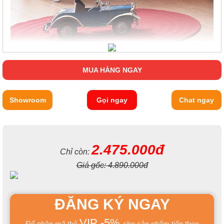
MUA HÀNG NGAY
Showroom
Gọi ngay
Chat ngay
2.475.000đ
Chỉ còn:
Giá gốc:
4.890.000đ
ĐĂNG KÝ NGAY
VIP -5%
Để nhận mã thẻ
cho sản phẩm tiếp theo