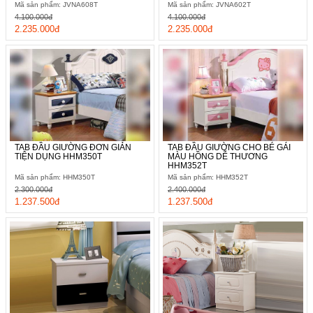
Mã sản phẩm: JVNA608T
Mã sản phẩm: JVNA602T
4.100.000đ
4.100.000đ
2.235.000đ
2.235.000đ
TAB ĐẦU GIƯỜNG ĐƠN GIẢN
TAB ĐẦU GIƯỜNG CHO BÉ GÁI
TIỆN DỤNG HHM350T
MÀU HỒNG DỄ THƯƠNG
HHM352T
Mã sản phẩm: HHM350T
Mã sản phẩm: HHM352T
2.300.000đ
2.400.000đ
1.237.500đ
1.237.500đ