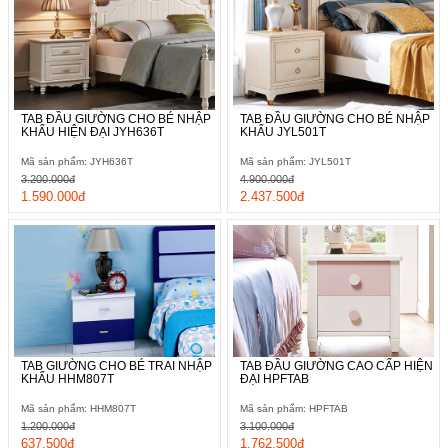
TAB ĐẦU GIƯỜNG CHO BÉ NHẬP
TAB ĐẦU GIƯỜNG CHO BÉ NHẬP
KHẨU HIỆN ĐẠI JYH636T
KHẨU JYL501T
Mã sản phẩm: JYH636T
Mã sản phẩm: JYL501T
3.200.000đ
4.900.000đ
1.590.000đ
2.437.500đ
TAB GIƯỜNG CHO BÉ TRAI NHẬP
TAB ĐẦU GIƯỜNG CAO CẤP HIỆN
KHẨU HHM807T
ĐẠI HPFTAB
Mã sản phẩm: HHM807T
Mã sản phẩm: HPFTAB
1.200.000đ
3.100.000đ
637.500đ
1.762.500đ