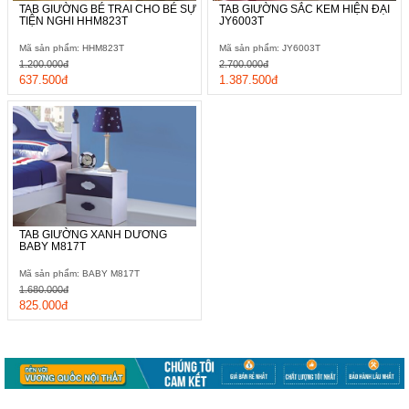
TAB GIƯỜNG BÉ TRAI CHO BÉ SỰ
TAB GIƯỜNG SẮC KEM HIỆN ĐẠI
TIỆN NGHI HHM823T
JY6003T
Mã sản phẩm: HHM823T
Mã sản phẩm: JY6003T
1.200.000đ
2.700.000đ
637.500đ
1.387.500đ
TAB GIƯỜNG XANH DƯƠNG
BABY M817T
Mã sản phẩm: BABY M817T
1.680.000đ
825.000đ