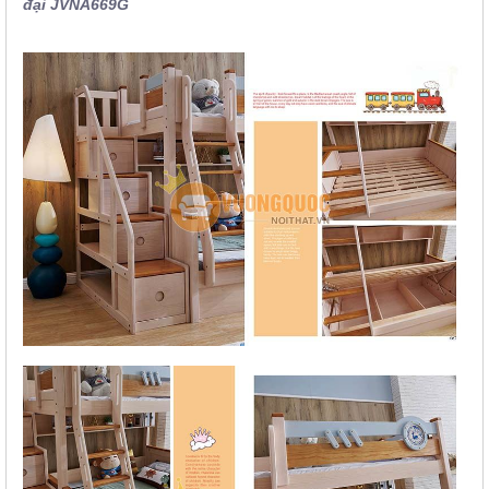
đại JVNA669G