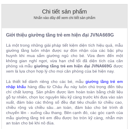
, đồ
trang
Chi tiết sản phẩm
trí
Nhấn vào đây để xem chi tiết sản phẩm
Nội
Thất
Giới thiệu giường tầng trẻ em hiện đại JVNA669G
Nhà
Hàng
Là một trong những giải pháp tiết kiệm diện tích hiệu quả, mẫu
Nội
giường tầng luôn nhận được sự đón nhận của các bậc phụ
Thất
huynh khi mua sắm giường ngủ cho bé. Vừa đem đến một
Nhà
không gian nghỉ ngơi, vừa hạn chế tối đã diện tích của căn
Hàng
phòng và mẫu
giường tầng trẻ em hiện đại JVNA669G
được
xem là lựa chọn hợp lý cho mọi căn phòng của bé hiện nay.
Là thiết kế dành riêng cho các bé, mẫu
giường tầng trẻ em
nhập khẩu
hàng đầu từ Châu Âu này luôn chú trọng đến tiêu
chí chất lượng. Sản phẩm được làm hoàn toàn bằng chất liệu
gỗ tự nhiên, chọn lọc nguyên liệu kỹ càng trước khi đưa vào sản
xuất, đảm bảo các thông số đều đạt tiêu chuẩn từ chiều cao,
chiều rộng và chiều sâu...an toàn, đảm bảo cho bé trình di
chuyển lên - xuống cầu thang. Bên cạnh đó, các góc cạnh của
mẫu giường tầng trẻ em đều được bo tròn kỹ càng, nhẵn mịn
an toàn cho bé khi nô đùa.