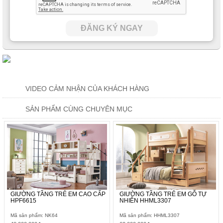
ĐĂNG KÝ NGAY
VIDEO CẢM NHẬN CỦA KHÁCH HÀNG
SẢN PHẨM CÙNG CHUYÊN MỤC
GIƯỜNG TẦNG TRẺ EM CAO CẤP
GIƯỜNG TẦNG TRẺ EM GỖ TỰ
HPF6615
NHIÊN HHML3307
Mã sản phẩm: NK64
Mã sản phẩm: HHML3307