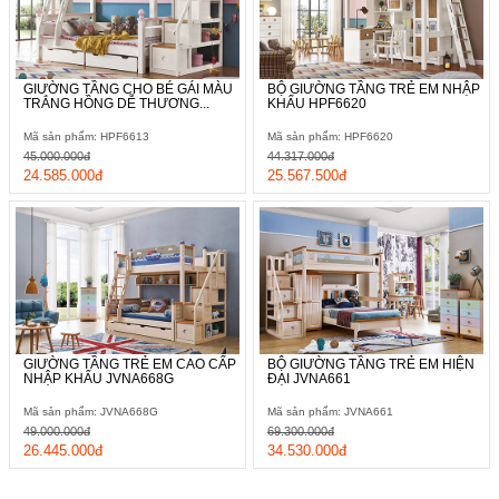
GIƯỜNG TẦNG CHO BÉ GÁI MÀU
BỘ GIƯỜNG TẦNG TRẺ EM NHẬP
TRẮNG HỒNG DỄ THƯƠNG...
KHẨU HPF6620
Mã sản phẩm: HPF6613
Mã sản phẩm: HPF6620
45.000.000đ
44.317.000đ
24.585.000đ
25.567.500đ
GIƯỜNG TẦNG TRẺ EM CAO CẤP
BỘ GIƯỜNG TẦNG TRẺ EM HIỆN
NHẬP KHẨU JVNA668G
ĐẠI JVNA661
Mã sản phẩm: JVNA668G
Mã sản phẩm: JVNA661
49.000.000đ
69.300.000đ
26.445.000đ
34.530.000đ