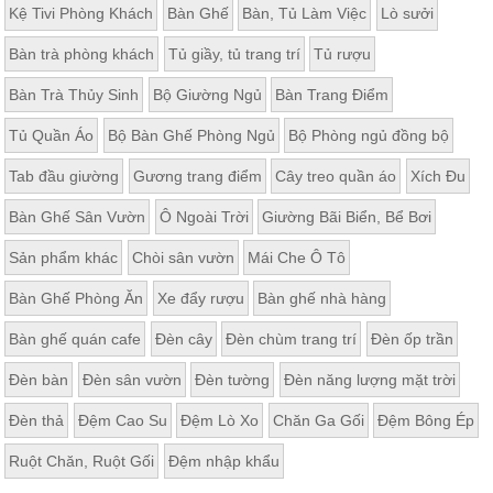
Kệ Tivi Phòng Khách
Bàn Ghế
Bàn, Tủ Làm Việc
Lò sưởi
Bàn trà phòng khách
Tủ giầy, tủ trang trí
Tủ rượu
Bàn Trà Thủy Sinh
Bộ Giường Ngủ
Bàn Trang Điểm
Tủ Quần Áo
Bộ Bàn Ghế Phòng Ngủ
Bộ Phòng ngủ đồng bộ
Tab đầu giường
Gương trang điểm
Cây treo quần áo
Xích Đu
Bàn Ghế Sân Vườn
Ô Ngoài Trời
Giường Bãi Biển, Bể Bơi
Sản phẩm khác
Chòi sân vườn
Mái Che Ô Tô
Bàn Ghế Phòng Ăn
Xe đẩy rượu
Bàn ghế nhà hàng
Bàn ghế quán cafe
Đèn cây
Đèn chùm trang trí
Đèn ốp trần
Đèn bàn
Đèn sân vườn
Đèn tường
Đèn năng lượng mặt trời
Đèn thả
Đệm Cao Su
Đệm Lò Xo
Chăn Ga Gối
Đệm Bông Ép
Ruột Chăn, Ruột Gối
Đệm nhập khẩu