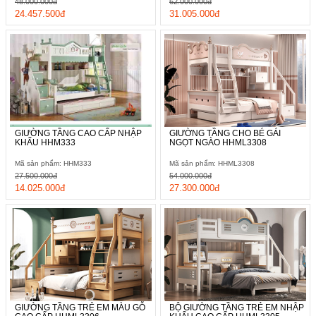
48.000.000đ
62.000.000đ
24.457.500đ
31.005.000đ
GIƯỜNG TẦNG CAO CẤP NHẬP
GIƯỜNG TẦNG CHO BÉ GÁI
KHẨU HHM333
NGỌT NGÀO HHML3308
Mã sản phẩm: HHM333
Mã sản phẩm: HHML3308
27.500.000đ
54.000.000đ
14.025.000đ
27.300.000đ
GIƯỜNG TẦNG TRẺ EM MÀU GỖ
BỘ GIƯỜNG TẦNG TRẺ EM NHẬP