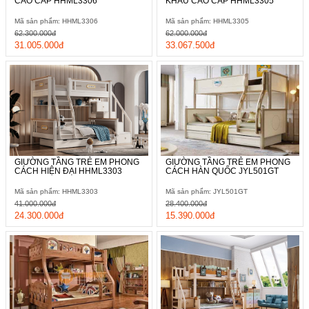
CAO CẤP HHML3306
KHẨU CAO CẤP HHML3305
Mã sản phẩm: HHML3306
Mã sản phẩm: HHML3305
62.300.000đ
62.000.000đ
31.005.000đ
33.067.500đ
GIƯỜNG TẦNG TRẺ EM PHONG
GIƯỜNG TẦNG TRẺ EM PHONG
CÁCH HIỆN ĐẠI HHML3303
CÁCH HÀN QUỐC JYL501GT
Mã sản phẩm: HHML3303
Mã sản phẩm: JYL501GT
41.000.000đ
28.400.000đ
24.300.000đ
15.390.000đ