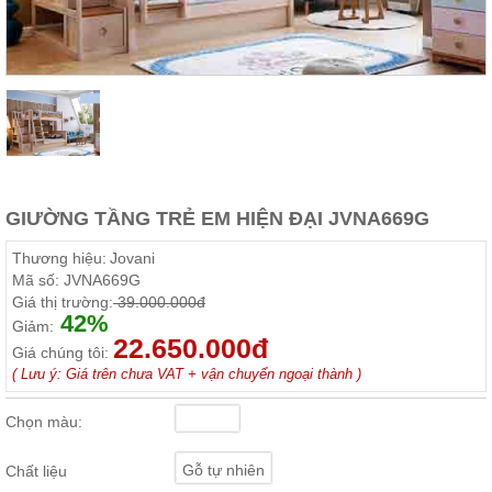
Thất
Phòng
Khách
Sofa,
tủ
rượu,
Bàn
trà...
Nội
GIƯỜNG TẦNG TRẺ EM HIỆN ĐẠI JVNA669G
Thất
Phòng
Thương hiệu:
Jovani
Ngủ
Mã số:
JVNA669G
Giường
Giá thị trường:
39.000.000đ
ngủ, tủ
42%
áo, bàn
Giảm:
trang
22.650.000đ
Giá chúng tôi:
điểm
( Lưu ý: Giá trên chưa VAT + vận chuyển ngoại thành )
Nội
Thất
Chọn màu:
Phòng
Ăn
Gỗ tự nhiên
Chất liệu
Bàn