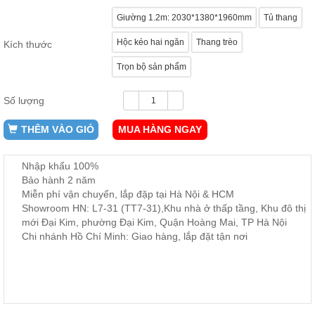
ăn,
Giường 1.2m: 2030*1380*1960mm
Tủ thang
ghế
ăn,
kệ
Hộc kéo hai ngăn
Thang trèo
Kích thước
bếp
Trọn bộ sản phẩm
Nội
Thất
Số lượng
Ban
Công,
THÊM VÀO GIỎ
MUA HÀNG NGAY
Vườn
Bàn
ghế
Nhập khẩu 100%
ban
Bảo hành 2 năm
công,
Miễn phí vận chuyển, lắp đặp tại Hà Nội & HCM
xích
đu,
Showroom HN: L7-31 (TT7-31),Khu nhà ở thấp tầng, Khu đô thị
ghế...
mới Đại Kim, phường Đại Kim, Quận Hoàng Mai, TP Hà Nội
Chi nhánh Hồ Chí Minh: Giao hàng, lắp đặt tận nơi
Phụ
Kiện
Trang
Trí
Cây
cảnh