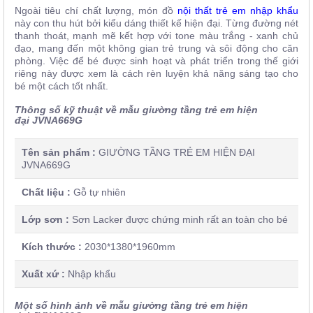
Ngoài tiêu chí chất lượng, món đồ
nội thất trẻ em nhập khẩu
này con thu hút bởi kiểu dáng thiết kế hiện đại. Từng đường nét
thanh thoát, mạnh mẽ kết hợp với tone màu trắng - xanh chủ
đạo, mang đến một không gian trẻ trung và sôi động cho căn
phòng. Việc để bé được sinh hoạt và phát triển trong thế giới
riêng này được xem là cách rèn luyện khả năng sáng tạo cho
bé một cách tốt nhất.
Thông số kỹ thuật về mẫu giường tầng trẻ em hiện
đại JVNA669G
Tên sản phẩm :
GIƯỜNG TẦNG TRẺ EM HIỆN ĐẠI
JVNA669G
Chất liệu :
Gỗ tự nhiên
Lớp sơn :
Sơn Lacker được chứng minh rất an toàn cho bé
Kích thước :
2030*1380*1960mm
Xuất xứ :
Nhập khẩu
Một số hình ảnh về mẫu giường tầng trẻ em hiện