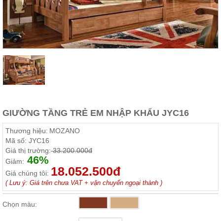
Thất
Phòng
Khách
Sofa,
tủ
rượu,
Bàn
trà...
Nội
Thất
Phòng
GIƯỜNG TẦNG TRẺ EM NHẬP KHẨU JYC16
Ngủ
Giường
Thương hiệu:
MOZANO
ngủ, tủ
Mã số:
JYC16
áo, bàn
Giá thị trường:
33.200.000đ
trang
46%
điểm
Giảm:
18.052.500đ
Giá chúng tôi:
Nội
( Lưu ý: Giá trên chưa VAT + vận chuyển ngoại thành )
Thất
Phòng
Chọn màu:
Ăn
Bàn