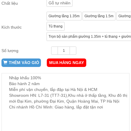
Gỗ tự nhiên
Chất liệu
ăn,
ghế
ăn,
Giường tầng 1.35m
Giường tầng 1.5m
Giường 
kệ
bếp
Tủ thang
Kích thước
Nội
Trọn bộ sản phẩm giường 1.35m + tủ thang + giườn
Thất
Ban
Số lượng
Công,
Vườn
THÊM VÀO GIỎ
MUA HÀNG NGAY
Bàn
ghế
ban
công,
Nhập khẩu 100%
xích
Bảo hành 2 năm
đu,
Miễn phí vận chuyển, lắp đặp tại Hà Nội & HCM
ghế...
Showroom HN: L7-31 (TT7-31),Khu nhà ở thấp tầng, Khu đô thị
mới Đại Kim, phường Đại Kim, Quận Hoàng Mai, TP Hà Nội
Phụ
Chi nhánh Hồ Chí Minh: Giao hàng, lắp đặt tận nơi
Kiện
Trang
Trí
Cây
cảnh