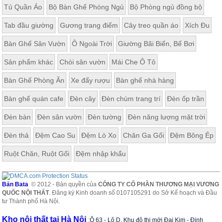
Tủ Quần Áo
Bộ Bàn Ghế Phòng Ngủ
Bộ Phòng ngủ đồng bộ
Tab đầu giường
Gương trang điểm
Cây treo quần áo
Xích Đu
Bàn Ghế Sân Vườn
Ô Ngoài Trời
Giường Bãi Biển, Bể Bơi
Sản phẩm khác
Chòi sân vườn
Mái Che Ô Tô
Bàn Ghế Phòng Ăn
Xe đẩy rượu
Bàn ghế nhà hàng
Bàn ghế quán cafe
Đèn cây
Đèn chùm trang trí
Đèn ốp trần
Đèn bàn
Đèn sân vườn
Đèn tường
Đèn năng lượng mặt trời
Đèn thả
Đệm Cao Su
Đệm Lò Xo
Chăn Ga Gối
Đệm Bông Ép
Ruột Chăn, Ruột Gối
Đệm nhập khẩu
Bản Bata
© 2012 - Bản quyền của
CÔNG TY CỔ PHẦN THƯƠNG MẠI VƯƠNG
QUỐC NỘI THẤT
. Đăng ký Kinh doanh số 0107105291 do Sở Kế hoạch và Đầu
tư Thành phố Hà Nội.
Kho nội thất tại Hà Nội
:
Ô 63 - Lô D, Khu đô thị mới Đại Kim - Định