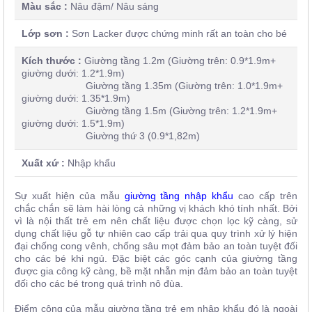
Màu sắc :
Nâu đậm/ Nâu sáng
Lớp sơn :
Sơn Lacker được chứng minh rất an toàn cho bé
Kích thước :
Giường tầng 1.2m (Giường trên: 0.9*1.9m+
giường dưới: 1.2*1.9m)
Giường tầng 1.35m (Giường trên: 1.0*1.9m+
giường dưới: 1.35*1.9m)
Giường tầng 1.5m (Giường trên: 1.2*1.9m+
giường dưới: 1.5*1.9m)
Giường thứ 3 (0.9*1,82m)
Xuất xứ :
Nhập khẩu
Sự xuất hiện của mẫu
giường tầng nhập khẩu
cao cấp trên
chắc chắn sẽ làm hài lòng cả những vị khách khó tính nhất. Bởi
vì là nội thất trẻ em nên chất liệu được chọn lọc kỹ càng, sử
dụng chất liệu gỗ tự nhiên cao cấp trải qua quy trình xử lý hiện
đại chống cong vênh, chống sâu mọt đảm bảo an toàn tuyệt đối
cho các bé khi ngủ. Đặc biệt các góc cạnh của giường tầng
được gia công kỹ càng, bề mặt nhẵn mịn đảm bảo an toàn tuyệt
đối cho các bé trong quá trình nô đùa.
Điểm cộng của mẫu giường tầng trẻ em nhập khẩu đó là ngoài