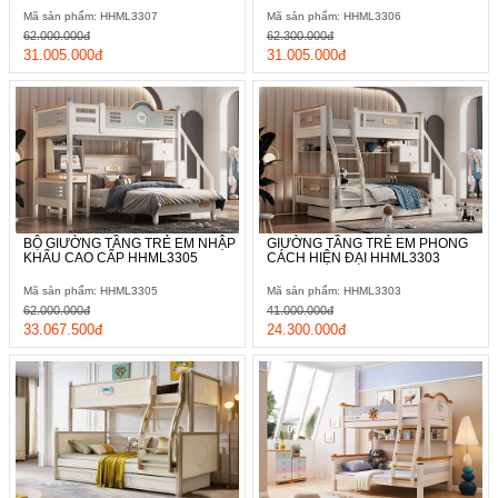
Mã sản phẩm: HHML3307
Mã sản phẩm: HHML3306
62.000.000đ
62.300.000đ
31.005.000đ
31.005.000đ
BỘ GIƯỜNG TẦNG TRẺ EM NHẬP
GIƯỜNG TẦNG TRẺ EM PHONG
KHẨU CAO CẤP HHML3305
CÁCH HIỆN ĐẠI HHML3303
Mã sản phẩm: HHML3305
Mã sản phẩm: HHML3303
62.000.000đ
41.000.000đ
33.067.500đ
24.300.000đ