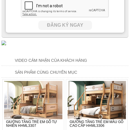
ĐĂNG KÝ NGAY
VIDEO CẢM NHẬN CỦA KHÁCH HÀNG
SẢN PHẨM CÙNG CHUYÊN MỤC
GIƯỜNG TẦNG TRẺ EM GỖ TỰ
GIƯỜNG TẦNG TRẺ EM MÀU GỖ
NHIÊN HHML3307
CAO CẤP HHML3306