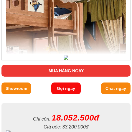
MUA HÀNG NGAY
Showroom
Gọi ngay
Chat ngay
18.052.500đ
Chỉ còn:
Giá gốc:
33.200.000đ