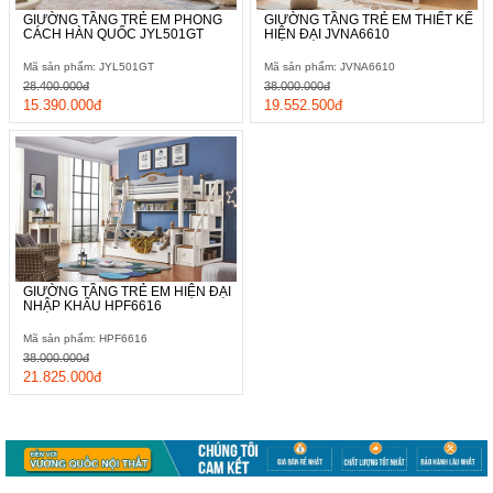
GIƯỜNG TẦNG TRẺ EM PHONG
GIƯỜNG TẦNG TRẺ EM THIẾT KẾ
CÁCH HÀN QUỐC JYL501GT
HIỆN ĐẠI JVNA6610
Mã sản phẩm: JYL501GT
Mã sản phẩm: JVNA6610
28.400.000đ
38.000.000đ
15.390.000đ
19.552.500đ
GIƯỜNG TẦNG TRẺ EM HIỆN ĐẠI
NHẬP KHẨU HPF6616
Mã sản phẩm: HPF6616
38.000.000đ
21.825.000đ