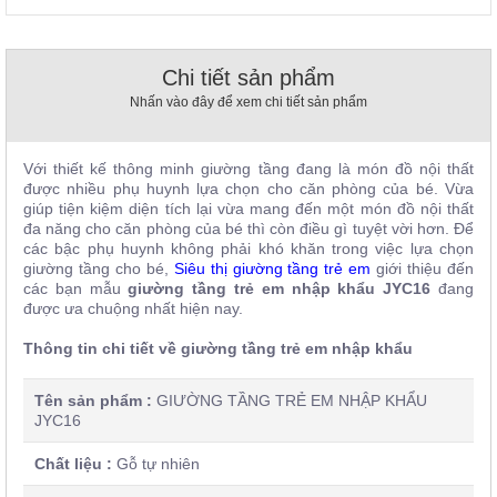
, đồ
trang
trí
Chi tiết sản phẩm
Nội
Nhấn vào đây để xem chi tiết sản phẩm
Thất
Nhà
Hàng
Với thiết kế thông minh giường tầng đang là món đồ nội thất
Nội
được nhiều phụ huynh lựa chọn cho căn phòng của bé. Vừa
Thất
giúp tiện kiệm diện tích lại vừa mang đến một món đồ nội thất
Nhà
đa năng cho căn phòng của bé thì còn điều gì tuyệt vời hơn. Để
Hàng
các bậc phụ huynh không phải khó khăn trong việc lựa chọn
giường tầng cho bé,
Siêu thị giường tầng trẻ em
giới thiệu đến
các bạn mẫu
giường tầng trẻ em nhập khẩu JYC16
đang
được ưa chuộng nhất hiện nay.
Thông tin chi tiết về giường tầng trẻ em nhập khẩu
Tên sản phẩm :
GIƯỜNG TẦNG TRẺ EM NHẬP KHẨU
JYC16
Chất liệu :
Gỗ tự nhiên