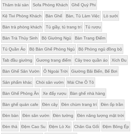
chắn với khả năng chịu trọng tải rất lớn và hạn chế các trường
Thảm trải sàn
Sofa Phòng Khách
Ghế Quý Phi
hợp bị trượt chân.
Kệ Tivi Phòng Khách
Bàn Ghế
Bàn, Tủ Làm Việc
Lò sưởi
Bàn trà phòng khách
Tủ giầy, tủ trang trí
Tủ rượu
Bàn Trà Thủy Sinh
Bộ Giường Ngủ
Bàn Trang Điểm
Tủ Quần Áo
Bộ Bàn Ghế Phòng Ngủ
Bộ Phòng ngủ đồng bộ
Tab đầu giường
Gương trang điểm
Cây treo quần áo
Xích Đu
Bàn Ghế Sân Vườn
Ô Ngoài Trời
Giường Bãi Biển, Bể Bơi
Sản phẩm khác
Chòi sân vườn
Mái Che Ô Tô
Bàn Ghế Phòng Ăn
Xe đẩy rượu
Bàn ghế nhà hàng
Bàn ghế quán cafe
Đèn cây
Đèn chùm trang trí
Đèn ốp trần
Đèn bàn
Đèn sân vườn
Đèn tường
Đèn năng lượng mặt trời
Đèn thả
Đệm Cao Su
Đệm Lò Xo
Chăn Ga Gối
Đệm Bông Ép