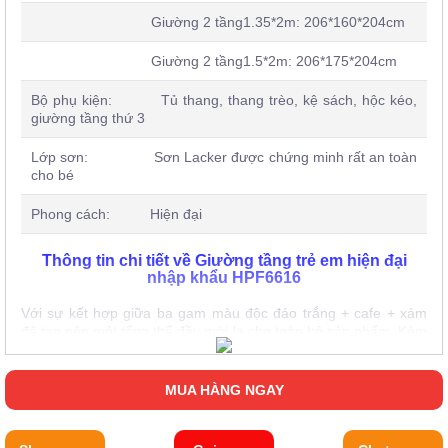
Giường 2 tầng1.35*2m: 206*160*204cm
Giường 2 tầng1.5*2m: 206*175*204cm
Bộ phụ kiện: Tủ thang, thang trèo, kệ sách, hộc kéo,
giường tầng thứ 3
Lớp sơn: Sơn Lacker được chứng minh rất an toàn
cho bé
Phong cách: Hiện đại
Thông tin chi tiết về Giường tầng trẻ em hiện đại
nhập khẩu HPF6616
Với sự kết hợp giữa ba gam màu độc đáo trắng + cafe + xám
đã tạo nên một tổng thể đầy mới lạ cho toàn bộ sản phẩm. Kèm
theo đó là họa tiết cùng các đường nét được cách điệu trên
thành giường và nhất là phần logo thiết kế nổi mang đến sự
sang trọng hơn rất nhiều.
MUA HÀNG NGAY