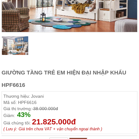
Thất
Phòng
Khách
Sofa,
tủ
rượu,
Bàn
trà...
Nội
Thất
Phòng
GIƯỜNG TẦNG TRẺ EM HIỆN ĐẠI NHẬP KHẨU
Ngủ
Giường
HPF6616
ngủ, tủ
áo, bàn
trang
Thương hiệu:
Jovani
điểm
Mã số:
HPF6616
Giá thị trường:
38.000.000đ
Nội
43%
Giảm:
Thất
21.825.000đ
Giá chúng tôi:
Phòng
( Lưu ý: Giá trên chưa VAT + vận chuyển ngoại thành )
Ăn
Bàn