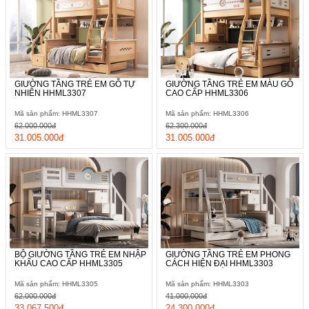
Đặc biệt phần tay nắm ở các ngăn kéo đựng đồ này còn được
thiết kế chìm thay vì kiểu nổi quen thuộc khác, điều này giúp
hạn chế những va đập khi các bé di chuyển lên tầng trên để
nghỉ ngơi.
GIƯỜNG TẦNG TRẺ EM GỖ TỰ
GIƯỜNG TẦNG TRẺ EM MÀU GỖ
NHIÊN HHML3307
CAO CẤP HHML3306
Mã sản phẩm: HHML3307
Mã sản phẩm: HHML3306
62.000.000đ
62.300.000đ
31.005.000đ
31.005.000đ
BỘ GIƯỜNG TẦNG TRẺ EM NHẬP
GIƯỜNG TẦNG TRẺ EM PHONG
KHẨU CAO CẤP HHML3305
CÁCH HIỆN ĐẠI HHML3303
Mã sản phẩm: HHML3305
Mã sản phẩm: HHML3303
62.000.000đ
41.000.000đ
33.067.500đ
24.300.000đ