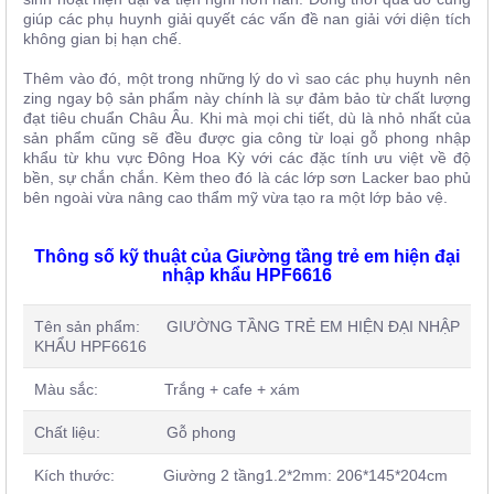
giúp các phụ huynh giải quyết các vấn đề nan giải với diện tích
không gian bị hạn chế.
Thêm vào đó, một trong những lý do vì sao các phụ huynh nên
zing ngay bộ sản phẩm này chính là sự đảm bảo từ chất lượng
đạt tiêu chuẩn Châu Âu. Khi mà mọi chi tiết, dù là nhỏ nhất của
sản phẩm cũng sẽ đều được gia công từ loại gỗ phong nhập
khẩu từ khu vực Đông Hoa Kỳ với các đặc tính ưu việt về độ
bền, sự chắn chắn. Kèm theo đó là các lớp sơn Lacker bao phủ
bên ngoài vừa nâng cao thẩm mỹ vừa tạo ra một lớp bảo vệ.
Thông số kỹ thuật của Giường tầng trẻ em hiện đại
nhập khẩu HPF6616
Tên sản phẩm: GIƯỜNG TẦNG TRẺ EM HIỆN ĐẠI NHẬP
KHẨU HPF6616
Màu sắc: Trắng + cafe + xám
Chất liệu: Gỗ phong
Kích thước: Giường 2 tầng1.2*2mm: 206*145*204cm