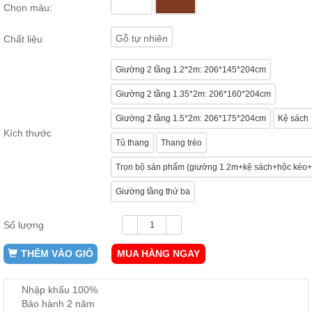
Chọn màu:
ăn,
ghế
ăn,
Gỗ tự nhiên
Chất liệu
kệ
bếp
Giường 2 tầng 1.2*2m: 206*145*204cm
Nội
Thất
Giường 2 tầng 1.35*2m: 206*160*204cm
Ban
Giường 2 tầng 1.5*2m: 206*175*204cm
Kệ sách
Công,
Kích thước
Vườn
Tủ thang
Thang trèo
Bàn
ghế
Trọn bộ sản phẩm (giường 1.2m+kệ sách+hộc kéo+t
ban
công,
Giường tầng thứ ba
xích
đu,
ghế...
Số lượng
Phụ
THÊM VÀO GIỎ
MUA HÀNG NGAY
Kiện
Trang
Trí
Nhập khẩu 100%
Cây
Bảo hành 2 năm
cảnh