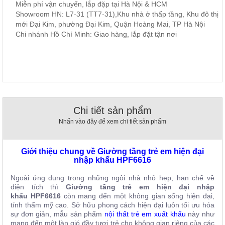
Miễn phí vận chuyển, lắp đặp tại Hà Nội & HCM
, đồ
Showroom HN: L7-31 (TT7-31),Khu nhà ở thấp tầng, Khu đô thị
trang
trí
mới Đại Kim, phường Đại Kim, Quận Hoàng Mai, TP Hà Nội
Chi nhánh Hồ Chí Minh: Giao hàng, lắp đặt tận nơi
Nội
Thất
Nhà
Hàng
Nội
Thất
Nhà
Hàng
Chi tiết sản phẩm
Nhấn vào đây để xem chi tiết sản phẩm
Giới thiệu chung về Giường tầng trẻ em hiện đại
nhập khẩu HPF6616
Ngoài ứng dụng trong những ngôi nhà nhỏ hẹp, hạn chế về
diện tích thì
Giường tầng trẻ em hiện đại nhập
khẩu HPF6616
còn mang đến một không gian sống hiện đại,
tính thẩm mỹ cao. Sở hữu phong cách hiện đại luôn tối ưu hóa
sự đơn giản, mẫu sản phẩm
nội thất trẻ em xuất khẩu
này như
mang đến một làn gió đầy tươi trẻ cho không gian riêng của các