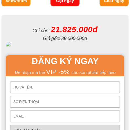
Showroom
Gọi ngay
Chat ngay
21.825.000đ
Chỉ còn:
Giá gốc:
38.000.000đ
Một trong những công năng tích hợp được đánh giá rất cao ở
ĐĂNG KÝ NGAY
mẫu sản phẩm này chính là tủ thang, vừa tạo một chiếc thang
lên xuống chắc chắn vừa mang đến một không gian lưu trữ đầy
nhỏ gọn.
VIP -5%
Để nhận mã thẻ
cho sản phẩm tiếp theo