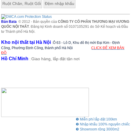
Ruột Chăn, Ruột Gối
Đệm nhập khẩu
Bản Bata
© 2012 - Bản quyền của
CÔNG TY CỔ PHẦN THƯƠNG MẠI VƯƠNG
QUỐC NỘI THẤT
. Đăng ký Kinh doanh số 0107105291 do Sở Kế hoạch và Đầu
tư Thành phố Hà Nội.
Kho nội thất tại Hà Nội
:
Ô 63 - Lô D, Khu đô thị mới Đại Kim - Định
Công, Phường Định Công, thành phố Hà Nội
CLICK ĐỂ XEM BẢN
ĐỒ
Hồ Chí Minh
Giao hàng, lắp đặt tận nơi
:
Cuối cùng chính là chiếc giường tầng thứ 3 được khéo léo giấu
vào phía dưới cùng, phòng trường hợp khi gia đình bạn có họ
hàng hoặc người quen ở lại qua đêm.
❶ Miễn phí lắp đặt 100km
❷ Nhập khẩu 100% nguyên chiếc
❸ Showroom rộng 3000m2