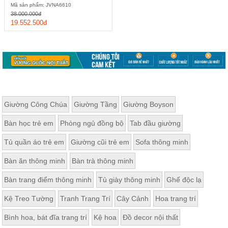
Mã sản phẩm: JVNA6610
38.000.000đ
19.552.500đ
Giường Công Chúa
Giường Tầng
Giường Boyson
Bàn học trẻ em
Phòng ngủ đồng bộ
Tab đầu giường
Tủ quần áo trẻ em
Giường cũi trẻ em
Sofa thông minh
Bàn ăn thông minh
Bàn trà thông minh
Bàn trang điểm thông minh
Tủ giày thông minh
Ghế độc lạ
Kệ Treo Tường
Tranh Trang Trí
Cây Cảnh
Hoa trang trí
Bình hoa, bát đĩa trang trí
Kệ hoa
Đồ decor nội thất
Mỗi một bậc thang sẽ được gia công, bắn ốc vít vô cùng chắc