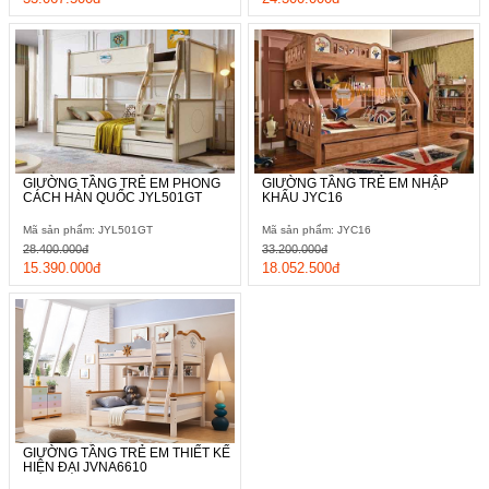
GIƯỜNG TẦNG TRẺ EM PHONG
GIƯỜNG TẦNG TRẺ EM NHẬP
CÁCH HÀN QUỐC JYL501GT
KHẨU JYC16
Mã sản phẩm: JYL501GT
Mã sản phẩm: JYC16
28.400.000đ
33.200.000đ
15.390.000đ
18.052.500đ
Ngoài ra, phía bên còn lại vẫn được gia công với một chiếc
thang đơn nhỏ gọn mà lại chắc chắn bám sát vào thành
giường.
GIƯỜNG TẦNG TRẺ EM THIẾT KẾ
HIỆN ĐẠI JVNA6610