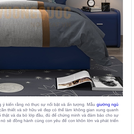
 ý kiến rằng nó thực sự nổi bật và ấn tượng. Mẫu
giường ngủ
cần thiết và sở hữu vẻ đẹp có thể làm không gian xung quanh
 gỗ thật và da bò lớp đầu, đủ để chứng minh và đảm bảo cho sự
 nó sẽ đồng hành cùng con yêu để con khôn lớn và phát triển