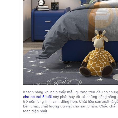
, đồ
trang
trí
Nội
Thất
Nhà
Hàng
Nội
Thất
Nhà
Hàng
Khách hàng khi nhìn thấy mẫu giường trên đều có chung
cho bé trai 5 tuổi
này phát huy tất cả những công năng 
trở nên lung linh, sinh động hơn. Chất liệu sản xuất là
bền chắc, chất lượng ưu việt cho sản phẩm. Chắc chắn
toàn diện nhất.