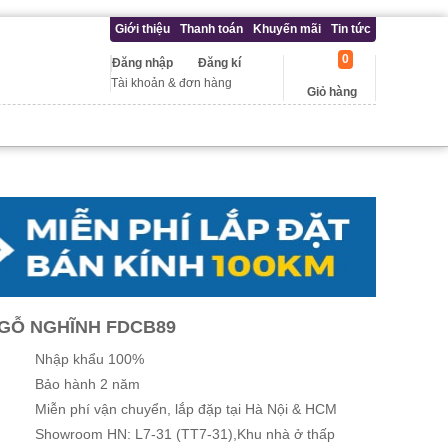
Giới thiệu
Thanh toán
Khuyến mãi
Tin tức
0
Đăng nhập
Đăng kí
Tài khoản & đơn hàng
Giỏ hàng
NGỖ NGHĨNH FDCB89
Nhập khẩu 100%
Bảo hành 2 năm
Miễn phí vận chuyển, lắp đặp tại Hà Nội & HCM
Showroom HN: L7-31 (TT7-31),Khu nhà ở thấp