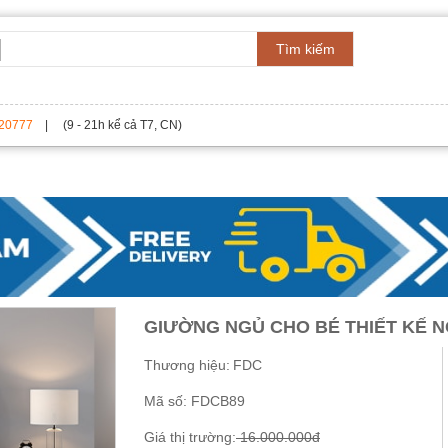
Tìm kiếm
20777
| (9 - 21h kể cả T7, CN)
GIƯỜNG NGỦ CHO BÉ THIẾT KẾ 
Thương hiệu:
FDC
Mã số:
FDCB89
Giá thị trường:
16.000.000đ