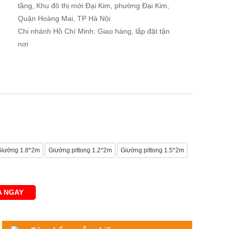
tầng, Khu đô thị mới Đại Kim, phường Đại Kim,
Quận Hoàng Mai, TP Hà Nội
Chi nhánh Hồ Chí Minh: Giao hàng, lắp đặt tận
nơi
Giường 1.8*2m
Giường pittong 1.2*2m
Giường pittong 1.5*2m
 NGAY