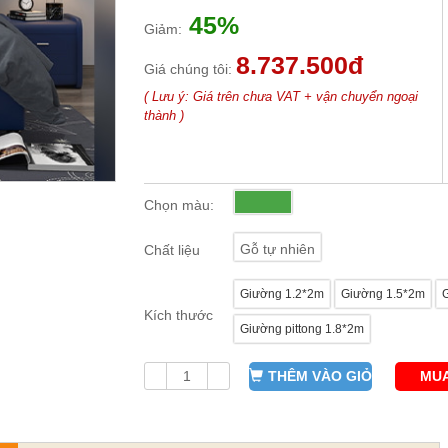
45%
Giảm:
8.737.500đ
Giá chúng tôi:
( Lưu ý: Giá trên chưa VAT + vận chuyển ngoại
thành )
Chọn màu:
Gỗ tự nhiên
Chất liệu
Giường 1.2*2m
Giường 1.5*2m
Kích thước
Giường pittong 1.8*2m
THÊM VÀO GIỎ
MUA