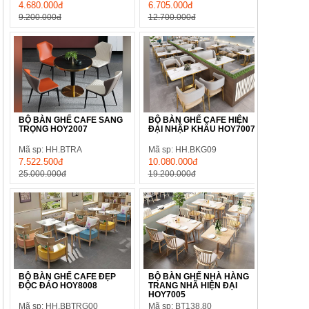
4.680.000đ
6.705.000đ
9.200.000đ
12.700.000đ
BỘ BÀN GHẾ CAFE SANG
BỘ BÀN GHẾ CAFE HIỆN
TRỌNG HOY2007
ĐẠI NHẬP KHẨU HOY7007
Mã sp: HH.BTRA
Mã sp: HH.BKG09
7.522.500đ
10.080.000đ
25.000.000đ
19.200.000đ
BỘ BÀN GHẾ CAFE ĐẸP
BỘ BÀN GHẾ NHÀ HÀNG
ĐỘC ĐÁO HOY8008
TRANG NHÃ HIỆN ĐẠI
HOY7005
Mã sp: HH.BBTRG00
Mã sp: BT138.80