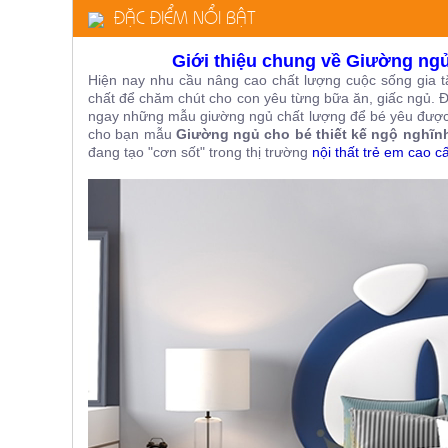
ĐẶC ĐIỂM NỔI BẬT
ăn,
ghế
ăn,
kệ
Giới thiệu chung về Giường ngủ
bếp
Hiện nay nhu cầu nâng cao chất lượng cuộc sống gia t
chất để chăm chút cho con yêu từng bữa ăn, giấc ngủ. 
Nội
ngay những mẫu giường ngủ chất lượng để bé yêu được th
Thất
cho bạn mẫu
Giường ngủ cho bé thiết kế ngộ nghĩ
đang tạo "cơn sốt" trong thị trường
nội thất trẻ em cao c
Ban
Công,
Vườn
Bàn
ghế
ban
công,
xích
đu,
ghế...
Phụ
Kiện
Trang
Trí
Cây
cảnh