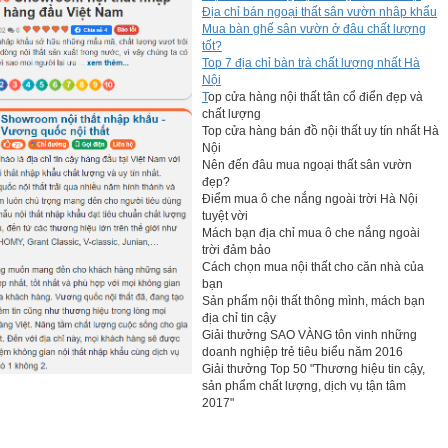
Địa chỉ bán ngoại thất sân vườn nhâp khẩu
Mua bàn ghế sân vườn ở đâu chất lượng
tốt?
Top 7 địa chỉ bàn trà chất lượng nhất Hà
Nội
T
op cửa hàng nội thất tân cổ điển đẹp và
chất lượng
Top cửa hàng bán đồ nội thất uy tín nhất Hà
Nội
Nên đến đâu mua ngoại thất sân vườn
đẹp?
Điểm mua ô che nắng ngoài trời Hà Nội
tuyệt vời
Mách bạn địa chỉ mua ô che nắng ngoài
trời đảm bảo
, được lấy ý tưởng từ nhân vật hoạt hình mà các con đều yêu
Cách chọn mua nội thất cho căn nhà của
a tạo nên tổng thể đẹp mắt và là phần tựa lưng chắc chắn cho
bạn
Sản phẩm nội thất thông mình, mách bạn
địa chỉ tin cậy
Giải thưởng SAO VÀNG tôn vinh những
doanh nghiệp trẻ tiêu biểu năm 2016
Giải thưởng Top 50 "Thương hiệu tin cậy,
sản phẩm chất lượng, dịch vụ tận tâm
2017"