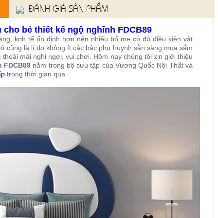
ĐÁNH GIÁ SẢN PHẨM
 cho bé thiết kế ngộ nghĩnh FDCB89
ăng, knh tế ổn định hơn nên nhiều bố mẹ có đủ điều kiện vật
Đó cũng là lí do không ít các bậc phụ huynh sẵn sàng mua sắm
oải mái nghỉ ngơi, vui chơi. Hôm nay chúng tôi xin giới thiệu
nh FDCB89
nằm trong bộ sưu tập của Vương Quốc Nội Thất và
ấp
trong thời gian qua.