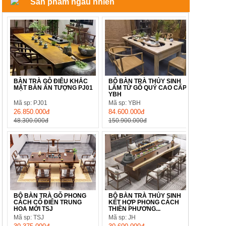
Sản phẩm ngẫu nhiên
BÀN TRÀ GỖ ĐIÊU KHẮC
BỘ BÀN TRÀ THỦY SINH
MẶT BÀN ẤN TƯỢNG PJ01
LÀM TỪ GỖ QUÝ CAO CẤP
YBH
Mã sp: PJ01
Mã sp: YBH
26.850.000đ
84.600.000đ
48.300.000đ
150.900.000đ
BỘ BÀN TRÀ GỖ PHONG
BỘ BÀN TRÀ THỦY SINH
CÁCH CỔ ĐIỂN TRUNG
KẾT HỢP PHONG CÁCH
HOA MỚI TSJ
THIỀN PHƯƠNG...
Mã sp: TSJ
Mã sp: JH