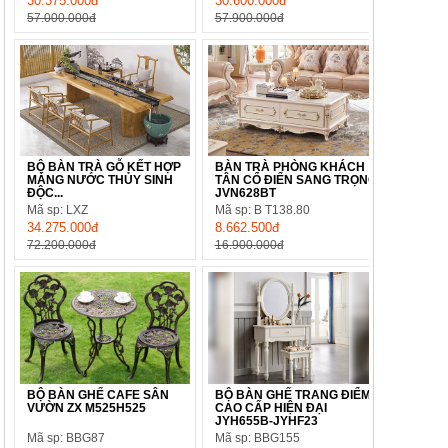
30.375.000đ
30.600.000đ
57.000.000đ
57.900.000đ
BỘ BÀN TRÀ GỖ KẾT HỢP
BÀN TRÀ PHÒNG KHÁCH
MÁNG NƯỚC THỦY SINH
TÂN CỔ ĐIỂN SANG TRỌNG
ĐỘC...
JVN628BT
Mã sp: LXZ
Mã sp: B T138.80
34.275.000đ
8.662.500đ
72.200.000đ
16.900.000đ
BỘ BÀN GHẾ CAFE SÂN
BỘ BÀN GHẾ TRANG ĐIỂM
VƯỜN ZX M525H525
CAO CẤP HIỆN ĐẠI
JYH655B-JYHF23
Mã sp: BBG87
Mã sp: BBG155