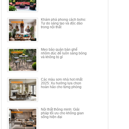
Mã sp: BT150.46
Mã sp: BBA90
17.617.500đ
9.217.500đ
34.100.000đ
16.200.000đ
Khám phá phong cách boho:
Tự do sáng tạo và độc đáo
trong nội thất
Mẹo bảo quản bàn ghế
nhôm đúc để luôn sáng bóng
BÀN GHẾ TRANG ĐIỂM
BỘ BÀN ĂN ĐẢO MẶT ĐÁ
và không bị gỉ
THÔNG MINH HIỆN ĐẠI
PHIẾN AK3699
TÍCH HỢP SẠC...
Mã sp: HH.BTD08
Mã sp: GXD160.76
6.510.000đ
19.965.000đ
11.200.000đ
33.000.000đ
Các màu sơn nhà hot nhất
2025: Xu hướng lựa chọn
hoàn hảo cho từng phòng
Nội thất thông minh: Giải
pháp tối ưu cho không gian
sống hiện đại