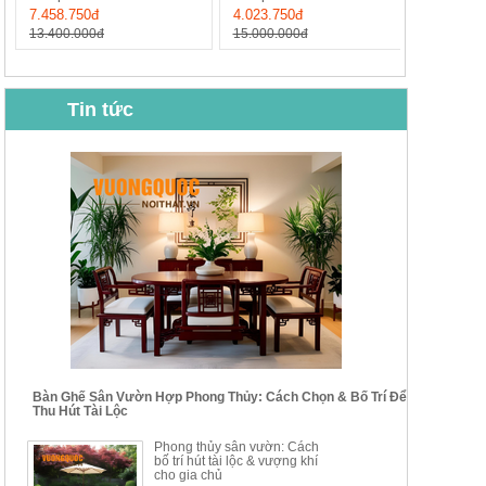
7.458.750đ
4.023.750đ
13.400.000đ
15.000.000đ
Tin tức
BỘ BÀN GHẾ CAFE NHẬP
BỘ BÀN TRÀ GỖ TỰ NHIÊN
KHẨU CAO CẤP HOY7006
PHONG CÁCH TRUNG HOA
KIỂU MỚI...
Mã sp: BT135
Mã sp: BT138.80
14.178.750đ
20.250.000đ
24.700.000đ
39.150.000đ
Bàn Ghế Sân Vườn Hợp Phong Thủy: Cách Chọn & Bố Trí Để
Thu Hút Tài Lộc
BỘ BÀN TRÀ GỖ PHONG
BỘ BÀN GHẾ CAFE KIỂU
Phong thủy sân vườn: Cách
CÁCH MỚI KẾT HỢP KHAY
DÁNG ĐƠN GIẢN HIỆN ĐẠI
bố trí hút tài lộc & vượng khí
NHÚNG TRÀ YDX
HOY8010
cho gia chủ