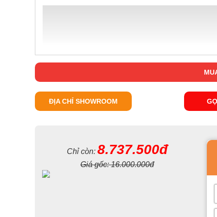
MUA
ĐỊA CHỈ SHOWROOM
GỌ
8.737.500đ
Chỉ còn:
Giá gốc:
16.000.000đ